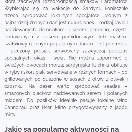
która zachwyca różnorodnością smaków i aromatów.
Wybierając się na wakacje do Sardynii, koniecznie
trzeba spróbować lokalnych specjałów. Jednym z
najbardziej znanych dań jest culurgiones – rodzaj ravioli
nadziewanych ziemniakami i serem pecorino, często
podawanych z sosem pomidorowym lub masłem
szałwiowym. Innym popularnym daniem jest porceddu
– pieczony prosiak serwowany zazwyczaj podczas
specjalnych okazji i świąt. Nie można zapomnieć o
świeżych owocach morza; sardynijska kuchnia obfituje
w ryby i skorupiaki serwowane w różnych formach – od
grillowanych po duszone w sosach z oliwy z oliwek i
czosnku. Na deser warto spróbować seadas –
smażonych placków nadziewanych serem i polanych
miodem. Do posiłków idealnie pasuje lokalne wino
Cannonau oraz likier Mirto przygotowywany z jagód
mirty.
Jakie są popularne aktywności na