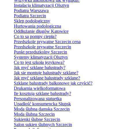
Wszywka alkoholowa jak wygląda?
Instalacja klimatyzacji Olsztyn
Podiatra Warszawa
Podiatra Szczecin
Sklep podologiczny
Hurtowania podologiczna
Oddłużanie długów Katowice
Co to są pompy ciepła?
Przedszkole prywatne Szczecin cena
Przedszkole prywatne Szczecin
Punkt przedszkolny Szczecin
Systemy klimatyzacji Olsztyn
Co to jest szkoła językowa?
Jak myć szklane balustrady?
Jak sie montuje balustrady szklane?
Jak myć szklane balustrady szklane?
Szklane balustrady balkonowe jak czyścić?
Drukarnia wielkoformatowa
Ile kosztują szklane balustrady?
Personalizowana statuetka
Upadłość konsumencka Słupsk
Moda ślubna damska Szczecin
Moda ślubna Szczecin
Sukienki ślubne Szczecin
Salon sukien ślubnych Szczecin