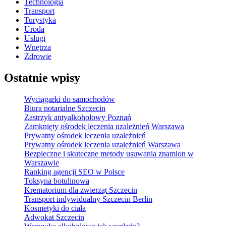
Technologia
Transport
Turystyka
Uroda
Usługi
Wnętrza
Zdrowie
Ostatnie wpisy
Wyciągarki do samochodów
Biura notarialne Szczecin
Zastrzyk antyalkoholowy Poznań
Zamknięty ośrodek leczenia uzależnień Warszawa
Prywatny ośrodek leczenia uzależnień
Prywatny ośrodek leczenia uzależnień Warszawa
Bezpieczne i skuteczne metody usuwania znamion w
Warszawie
Ranking agencji SEO w Polsce
Toksyna botulinowa
Krematorium dla zwierząt Szczecin
Transport indywidualny Szczecin Berlin
Kosmetyki do ciała
Adwokat Szczecin