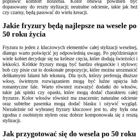
poprawić komfort noszenia. Kolor obuwia powinien być
dopasowany do reszty stylizacji; neutralne odcienie, takie jak beż
czy czarny, będą pasować do wielu kreacji.
Jakie fryzury będą najlepsze na wesele po
50 roku życia
Fryzura to jeden z kluczowych elementów całej stylizacji weselnej,
dlatego warto poświęcić jej odpowiednią uwagę. Po pięćdziesiątce
wiele kobiet decyduje się na krótsze cięcia, które dodają świeżości i
lekkości. Krótkie fryzury mogą być bardzo eleganckie i stylowe;
bob czy pixie cut to doskonałe propozycje, które można urozmaicić
delikatnymi falami lub teksturą. Dla tych, którzy preferują dłuższe
włosy, świetnym rozwiązaniem mogą być luźne upięcia lub
romantyczne fale. Warto również rozważyć dodatki do włosów,
takie jak spinki czy opaski, które mogą dodać charakteru całej
fryzurze. Kolor włosów również ma znaczenie; naturalne odcienie
oraz subtelne pasemka mogą dodać blasku i ożywić wygląd.
Niezależnie od wybranej fryzury kluczowe jest to, aby była ona
zgodna z osobistym stylem oraz dobrze komponowała się z resztą
stylizacji.
Jak przygotować się do wesela po 50 roku