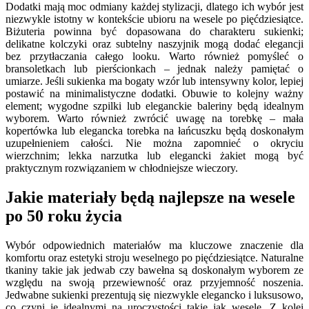
Dodatki mają moc odmiany każdej stylizacji, dlatego ich wybór jest
niezwykle istotny w kontekście ubioru na wesele po pięćdziesiątce.
Biżuteria powinna być dopasowana do charakteru sukienki;
delikatne kolczyki oraz subtelny naszyjnik mogą dodać elegancji
bez przytłaczania całego looku. Warto również pomyśleć o
bransoletkach lub pierścionkach – jednak należy pamiętać o
umiarze. Jeśli sukienka ma bogaty wzór lub intensywny kolor, lepiej
postawić na minimalistyczne dodatki. Obuwie to kolejny ważny
element; wygodne szpilki lub eleganckie baleriny będą idealnym
wyborem. Warto również zwrócić uwagę na torebkę – mała
kopertówka lub elegancka torebka na łańcuszku będą doskonałym
uzupełnieniem całości. Nie można zapomnieć o okryciu
wierzchnim; lekka narzutka lub elegancki żakiet mogą być
praktycznym rozwiązaniem w chłodniejsze wieczory.
Jakie materiały będą najlepsze na wesele
po 50 roku życia
Wybór odpowiednich materiałów ma kluczowe znaczenie dla
komfortu oraz estetyki stroju weselnego po pięćdziesiątce. Naturalne
tkaniny takie jak jedwab czy bawełna są doskonałym wyborem ze
względu na swoją przewiewność oraz przyjemność noszenia.
Jedwabne sukienki prezentują się niezwykle elegancko i luksusowo,
co czyni je idealnymi na uroczystości takie jak wesele. Z kolei