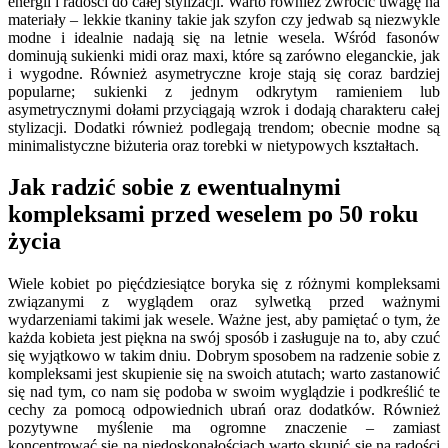
energii i radości do całej stylizacji. Warto również zwrócić uwagę na
materiały – lekkie tkaniny takie jak szyfon czy jedwab są niezwykle
modne i idealnie nadają się na letnie wesela. Wśród fasonów
dominują sukienki midi oraz maxi, które są zarówno eleganckie, jak
i wygodne. Również asymetryczne kroje stają się coraz bardziej
popularne; sukienki z jednym odkrytym ramieniem lub
asymetrycznymi dołami przyciągają wzrok i dodają charakteru całej
stylizacji. Dodatki również podlegają trendom; obecnie modne są
minimalistyczne biżuteria oraz torebki w nietypowych kształtach.
Jak radzić sobie z ewentualnymi
kompleksami przed weselem po 50 roku
życia
Wiele kobiet po pięćdziesiątce boryka się z różnymi kompleksami
związanymi z wyglądem oraz sylwetką przed ważnymi
wydarzeniami takimi jak wesele. Ważne jest, aby pamiętać o tym, że
każda kobieta jest piękna na swój sposób i zasługuje na to, aby czuć
się wyjątkowo w takim dniu. Dobrym sposobem na radzenie sobie z
kompleksami jest skupienie się na swoich atutach; warto zastanowić
się nad tym, co nam się podoba w swoim wyglądzie i podkreślić te
cechy za pomocą odpowiednich ubrań oraz dodatków. Również
pozytywne myślenie ma ogromne znaczenie – zamiast
koncentrować się na niedoskonałościach warto skupić się na radości