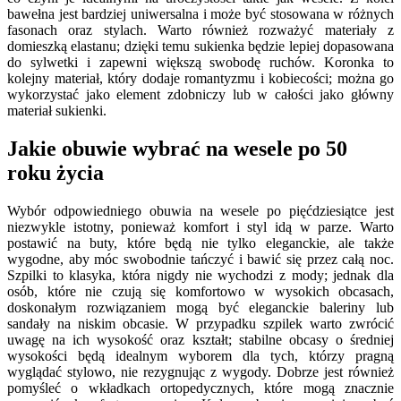
bawełna jest bardziej uniwersalna i może być stosowana w różnych
fasonach oraz stylach. Warto również rozważyć materiały z
domieszką elastanu; dzięki temu sukienka będzie lepiej dopasowana
do sylwetki i zapewni większą swobodę ruchów. Koronka to
kolejny materiał, który dodaje romantyzmu i kobiecości; można go
wykorzystać jako element zdobniczy lub w całości jako główny
materiał sukienki.
Jakie obuwie wybrać na wesele po 50
roku życia
Wybór odpowiedniego obuwia na wesele po pięćdziesiątce jest
niezwykle istotny, ponieważ komfort i styl idą w parze. Warto
postawić na buty, które będą nie tylko eleganckie, ale także
wygodne, aby móc swobodnie tańczyć i bawić się przez całą noc.
Szpilki to klasyka, która nigdy nie wychodzi z mody; jednak dla
osób, które nie czują się komfortowo w wysokich obcasach,
doskonałym rozwiązaniem mogą być eleganckie baleriny lub
sandały na niskim obcasie. W przypadku szpilek warto zwrócić
uwagę na ich wysokość oraz kształt; stabilne obcasy o średniej
wysokości będą idealnym wyborem dla tych, którzy pragną
wyglądać stylowo, nie rezygnując z wygody. Dobrze jest również
pomyśleć o wkładkach ortopedycznych, które mogą znacznie