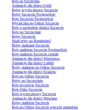
Rejs ze Szczecina
Animacje dla dzieci Łódź
Rejsy wycieczkowe Szczecin
Rejsy Szczecin Świnoujście
Rejs Szczecin Świnoujście
Wycieczka po Odrze Szczecin
Rejs o zachodzie słońca Szczecin
Rejs po Szczecinie
Rejsy Szczecin
Skąd rejsy na Bornholm?
Rejsy statkami Szczecin
Rejs statkiem Szczecin Świnoujście
Rejs statkiem Szczecin cennik
Animacje dla dzieci Warszawa
Animacje dla dzieci Lublin
Rejsy statkiem po Odrze Szczecin
Animacje dla dzieci Kraków
Rejs po Odrze Szczecin
Rejsy po Szczecinie
Rejs po porcie Szczecin
Rejs Odrą Szczecin
Rejs wycieczkowy Szczecin
Animacje dla dzieci Wrocław
Rejsy statkiem Szczecin
Rejs po Odrze Szczecin wieczór panieński