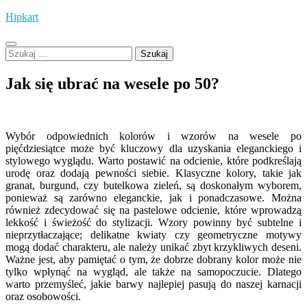
Skip
Hipkart
to
content
Szukaj:
Jak się ubrać na wesele po 50?
Wybór odpowiednich kolorów i wzorów na wesele po
pięćdziesiątce może być kluczowy dla uzyskania eleganckiego i
stylowego wyglądu. Warto postawić na odcienie, które podkreślają
urodę oraz dodają pewności siebie. Klasyczne kolory, takie jak
granat, burgund, czy butelkowa zieleń, są doskonałym wyborem,
ponieważ są zarówno eleganckie, jak i ponadczasowe. Można
również zdecydować się na pastelowe odcienie, które wprowadzą
lekkość i świeżość do stylizacji. Wzory powinny być subtelne i
nieprzytłaczające; delikatne kwiaty czy geometryczne motywy
mogą dodać charakteru, ale należy unikać zbyt krzykliwych deseni.
Ważne jest, aby pamiętać o tym, że dobrze dobrany kolor może nie
tylko wpłynąć na wygląd, ale także na samopoczucie. Dlatego
warto przemyśleć, jakie barwy najlepiej pasują do naszej karnacji
oraz osobowości.