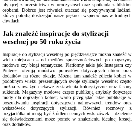
płynącej z uczestnictwa w uroczystości oraz spotkania z bliskimi
osobami. Dobrze jest również otaczać się pozytywnymi ludźmi,
którzy potrafią dostrzegać nasze piękno i wspierać nas w trudnych
chwilach.
Jak znaleźć inspiracje do stylizacji
weselnej po 50 roku życia
Inspiracje do stylizacji weselnej po pięćdziesiątce można znaleźć w
wielu miejscach – od mediów społecznościowych po magazyny
modowe czy blogi tematyczne. Platformy takie jak Instagram czy
Pinterest oferują mnóstwo pomysłów dotyczących ubioru oraz
dodatków na różne okazje. Można tam znaleźć zdjęcia kobiet w
podobnym wieku prezentujących swoje stylizacje weselne; często
można zauważyć ciekawe zestawienia kolorystyczne oraz fasony
sukienek. Magazyny modowe często publikują artykuły dotyczące
mody dla dojrzałych kobiet; warto przeglądać takie publikacje w
poszukiwaniu inspiracji dotyczących najnowszych trendów oraz
wskazówek dotyczących stylizacji. Również rozmowy z
przyjaciółkami mogą być źródłem cennych wskazówek – dzielenie
się doświadczeniami może pomóc w znalezieniu idealnej kreacji
oraz dodatków.