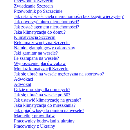
Przewodnik Szczecin
Zwiedzanie Szczecin
Przewodnik po Szczecinie
Jak ustalić właściciela nieruchomości bez księgi wieczystej?
Jak otworzyć biuro nieruchomości?
Jak zostać agentem nieruchomości?
Jaka klimatyzacja do domu?
Klimatyzacja Szczecin
Reklama zewnętrzna Szczecin
Namiot glampingowy całoroczny
Jaki garnitur na wesele?
Ile szampana na wesele?
Wyposażenie placów zabaw
Montaż klimatyzacji Szczecin
Jak się ubrać na wesele mężczyzna na sportowo?
Adwokaci
Adwokat
Gdzie urodziny dla dorosłych?
Jak się ubrać na wesele po 50?
Jak ustawić klimatyzację na grzanie?
Jaka klimatyzacja do mieszkania?
Jak upiąć włosy do ramion na wesele?
Marketing prawników
Pracownicy budowlani z ukrainy
Pracownicy z Ukrainy