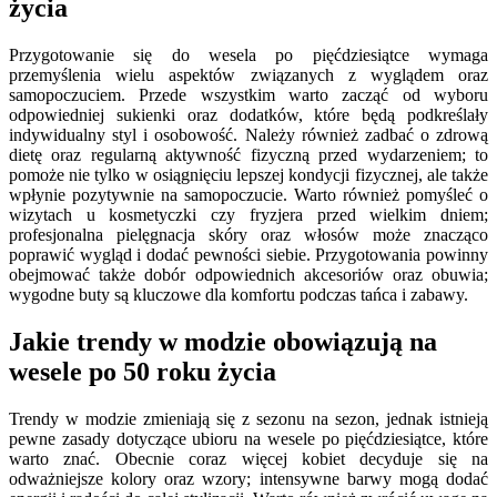
życia
Przygotowanie się do wesela po pięćdziesiątce wymaga
przemyślenia wielu aspektów związanych z wyglądem oraz
samopoczuciem. Przede wszystkim warto zacząć od wyboru
odpowiedniej sukienki oraz dodatków, które będą podkreślały
indywidualny styl i osobowość. Należy również zadbać o zdrową
dietę oraz regularną aktywność fizyczną przed wydarzeniem; to
pomoże nie tylko w osiągnięciu lepszej kondycji fizycznej, ale także
wpłynie pozytywnie na samopoczucie. Warto również pomyśleć o
wizytach u kosmetyczki czy fryzjera przed wielkim dniem;
profesjonalna pielęgnacja skóry oraz włosów może znacząco
poprawić wygląd i dodać pewności siebie. Przygotowania powinny
obejmować także dobór odpowiednich akcesoriów oraz obuwia;
wygodne buty są kluczowe dla komfortu podczas tańca i zabawy.
Jakie trendy w modzie obowiązują na
wesele po 50 roku życia
Trendy w modzie zmieniają się z sezonu na sezon, jednak istnieją
pewne zasady dotyczące ubioru na wesele po pięćdziesiątce, które
warto znać. Obecnie coraz więcej kobiet decyduje się na
odważniejsze kolory oraz wzory; intensywne barwy mogą dodać