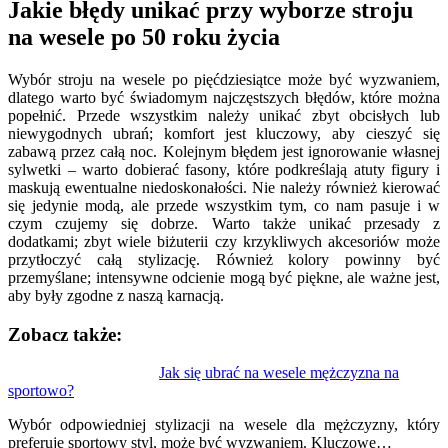
Jakie błędy unikać przy wyborze stroju
na wesele po 50 roku życia
Wybór stroju na wesele po pięćdziesiątce może być wyzwaniem,
dlatego warto być świadomym najczęstszych błędów, które można
popełnić. Przede wszystkim należy unikać zbyt obcisłych lub
niewygodnych ubrań; komfort jest kluczowy, aby cieszyć się
zabawą przez całą noc. Kolejnym błędem jest ignorowanie własnej
sylwetki – warto dobierać fasony, które podkreślają atuty figury i
maskują ewentualne niedoskonałości. Nie należy również kierować
się jedynie modą, ale przede wszystkim tym, co nam pasuje i w
czym czujemy się dobrze. Warto także unikać przesady z
dodatkami; zbyt wiele biżuterii czy krzykliwych akcesoriów może
przytłoczyć całą stylizację. Również kolory powinny być
przemyślane; intensywne odcienie mogą być piękne, ale ważne jest,
aby były zgodne z naszą karnacją.
Zobacz także:
Nawigacja
Jak się ubrać na wesele mężczyzna na
sportowo?
wpisu
Wybór odpowiedniej stylizacji na wesele dla mężczyzny, który
preferuje sportowy styl, może być wyzwaniem. Kluczowe…