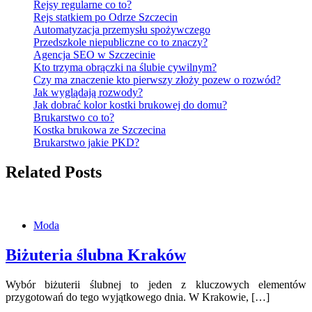
Rejsy regularne co to?
Rejs statkiem po Odrze Szczecin
Automatyzacja przemysłu spożywczego
Przedszkole niepubliczne co to znaczy?
Agencja SEO w Szczecinie
Kto trzyma obrączki na ślubie cywilnym?
Czy ma znaczenie kto pierwszy złoży pozew o rozwód?
Jak wyglądają rozwody?
Jak dobrać kolor kostki brukowej do domu?
Brukarstwo co to?
Kostka brukowa ze Szczecina
Brukarstwo jakie PKD?
Related Posts
Moda
Biżuteria ślubna Kraków
Wybór biżuterii ślubnej to jeden z kluczowych elementów
przygotowań do tego wyjątkowego dnia. W Krakowie, […]