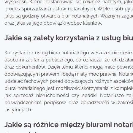
wysokość. Klienci zastanawiają się również nad tym, ja
proces sporządzania aktów notarialnych. Wiele osób pyta
jakie są godziny otwarcia biur notarialnych. Ważnym zaga
oraz jakie są jego obowiązki wobec klientów.
Jakie są zalety korzystania z usług b
Korzystanie z usług biura notarialnego w Szczecinie niesie
osobami zaufania publicznego, co oznacza, że ich dział
oraz dokumentów. Dzięki temu klienci mogą mieć pewno
obowiązującym prawem i będą miały moc prawną. Notariu
udzielać fachowych porad dotyczących różnych aspektów 
biura notarialnego jest możliwość skorzystania z komple
jak sprzedaż nieruchomości czy spadki. Notariusze zaj
poświadczeniem podpisów oraz doradztwem w zakresie
instytucjach.
Jakie są różnice między biurami nota