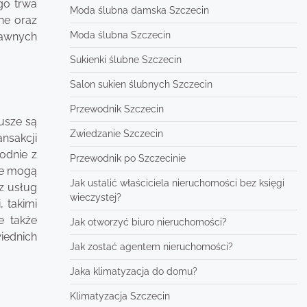
go trwa
Moda ślubna damska Szczecin
ne oraz
Moda ślubna Szczecin
prawnych
Sukienki ślubne Szczecin
Salon sukien ślubnych Szczecin
Przewodnik Szczecin
iusze są
Zwiedzanie Szczecin
nsakcji
odnie z
Przewodnik po Szczecinie
że mogą
Jak ustalić właściciela nieruchomości bez księgi
z usług
wieczystej?
 takimi
e także
Jak otworzyć biuro nieruchomości?
iednich
Jak zostać agentem nieruchomości?
Jaka klimatyzacja do domu?
Klimatyzacja Szczecin