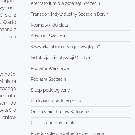
ymagane
Krematorium dla zwierząt Szczecin
zy inne
Transport indywidualny Szczecin Berlin
ć się z
. Warto
Kosmetyki do ciała
ązane z
Adwokat Szczecin
aż rola
Wszywka alkoholowa jak wygląda?
Instalacja klimatyzacji Olsztyn
Podiatra Warszawa
ynności
Podiatra Szczecin
inistra
czącego
Sklep podologiczny
amentu.
Hurtowania podologiczna
isem do
pytać o
Oddłużanie długów Katowice
lientów
Co to są pompy ciepła?
Przedszkole prywatne Szczecin cena