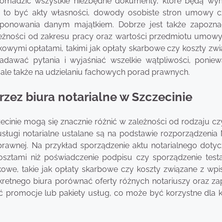
gromadzić wszystkie niezbędne dokumenty, które będą w
ą to być akty własności, dowody osobiste stron umowy c
onowania danym majątkiem. Dobrze jest także zapozna
ależności od zakresu pracy oraz wartości przedmiotu umowy
kowymi opłatami, takimi jak opłaty skarbowe czy koszty zwi
dawać pytania i wyjaśniać wszelkie wątpliwości, poniew
 ale także na udzielaniu fachowych porad prawnych.
rzez biura notarialne w Szczecinie
ecinie mogą się znacznie różnić w zależności od rodzaju cz
ługi notarialne ustalane są na podstawie rozporządzenia M
 prawnej. Na przykład sporządzenie aktu notarialnego doty
osztami niż poświadczenie podpisu czy sporządzenie test
owe, takie jak opłaty skarbowe czy koszty związane z wp
retnego biura porównać oferty różnych notariuszy oraz za
 promocje lub pakiety usług, co może być korzystne dla k