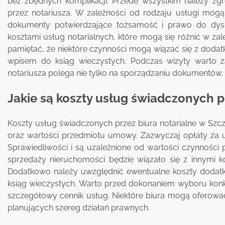
bez zbędnych komplikacji. Przede wszystkim należy z
przez notariusza. W zależności od rodzaju usługi mog
dokumenty potwierdzające tożsamość i prawo do dysp
kosztami usług notarialnych, które mogą się różnić w z
pamiętać, że niektóre czynności mogą wiązać się z dodat
wpisem do ksiąg wieczystych. Podczas wizyty warto za
notariusza polega nie tylko na sporządzaniu dokumentów,
Jakie są koszty usług świadczonych p
Koszty usług świadczonych przez biura notarialne w Szcz
oraz wartości przedmiotu umowy. Zazwyczaj opłaty za us
Sprawiedliwości i są uzależnione od wartości czynności
sprzedaży nieruchomości będzie wiązało się z innymi k
Dodatkowo należy uwzględnić ewentualne koszty dodatk
ksiąg wieczystych. Warto przed dokonaniem wyboru konk
szczegółowy cennik usług. Niektóre biura mogą oferować
planujących szereg działań prawnych.