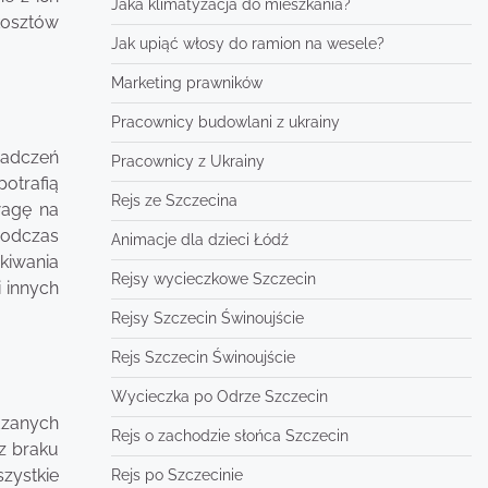
Jaka klimatyzacja do mieszkania?
kosztów
Jak upiąć włosy do ramion na wesele?
Marketing prawników
Pracownicy budowlani z ukrainy
iadczeń
Pracownicy z Ukrainy
potrafią
Rejs ze Szczecina
wagę na
podczas
Animacje dla dzieci Łódź
kiwania
Rejsy wycieczkowe Szczecin
 innych
Rejsy Szczecin Świnoujście
Rejs Szczecin Świnoujście
Wycieczka po Odrze Szczecin
dzanych
Rejs o zachodzie słońca Szczecin
z braku
zystkie
Rejs po Szczecinie