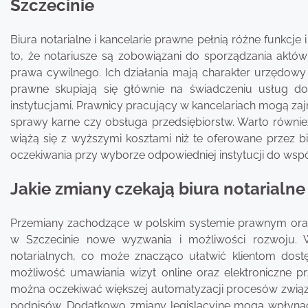
Szczecinie
Biura notarialne i kancelarie prawne pełnią różne funkcj
to, że notariusze są zobowiązani do sporządzania aktó
prawa cywilnego. Ich działania mają charakter urzędowy 
prawne skupiają się głównie na świadczeniu usług do
instytucjami. Prawnicy pracujący w kancelariach mogą za
sprawy karne czy obsługa przedsiębiorstw. Warto równie
wiążą się z wyższymi kosztami niż te oferowane przez bi
oczekiwania przy wyborze odpowiedniej instytucji do wsp
Jakie zmiany czekają biura notarialne
Przemiany zachodzące w polskim systemie prawnym oraz 
w Szczecinie nowe wyzwania i możliwości rozwoju. W 
notarialnych, co może znacząco ułatwić klientom dost
możliwość umawiania wizyt online oraz elektroniczne 
można oczekiwać większej automatyzacji procesów związ
podpisów. Dodatkowo zmiany legislacyjne mogą wpłynąć 