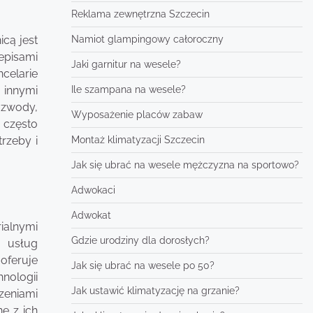
Reklama zewnętrzna Szczecin
cą jest
Namiot glampingowy całoroczny
episami
Jaki garnitur na wesele?
celarie
 innymi
Ile szampana na wesele?
ozwody,
Wyposażenie placów zabaw
 często
rzeby i
Montaż klimatyzacji Szczecin
Jak się ubrać na wesele mężczyzna na sportowo?
Adwokaci
Adwokat
ialnymi
Gdzie urodziny dla dorosłych?
i usług
oferuje
Jak się ubrać na wesele po 50?
nologii
Jak ustawić klimatyzację na grzanie?
zeniami
e z ich