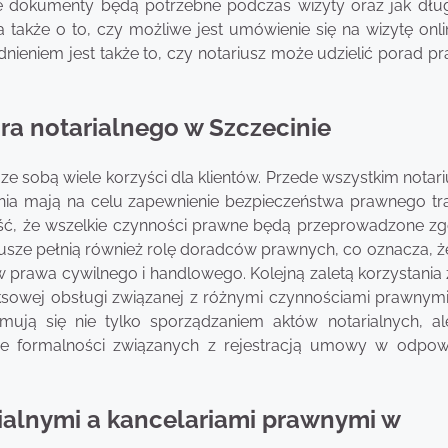
kie dokumenty będą potrzebne podczas wizyty oraz jak dłu
 także o to, czy możliwe jest umówienie się na wizytę onli
dnieniem jest także to, czy notariusz może udzielić porad 
iura notarialnego w Szczecinie
 ze sobą wiele korzyści dla klientów. Przede wszystkim notar
ania mają na celu zapewnienie bezpieczeństwa prawnego tra
ść, że wszelkie czynności prawne będą przeprowadzone zg
sze pełnią również rolę doradców prawnych, co oznacza, 
prawa cywilnego i handlowego. Kolejną zaletą korzystania 
ksowej obsługi związanej z różnymi czynnościami prawnymi,
mują się nie tylko sporządzaniem aktów notarialnych, al
 formalności związanych z rejestracją umowy w odpow
rialnymi a kancelariami prawnymi w