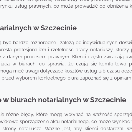
 rynku usług prawnych, co może prowadzić do obniżenia 
tarialnych w Szczecinie
gą być bardzo różnorodne i zależą od indywidualnych dośw
eśla profesjonalizm i rzetelność pracy notariuszy, którzy 
ane z danym procesem prawnym. Klienci często zwracają u
ującą w biurach, co sprawia, że czują się komfortowo 
nci mogą mieć uwagi dotyczące kosztów usług lub czasu ocze
to przed wyborem konkretnego biura zapoznać się z opiniami
e w biurach notarialnych w Szczecinie
 się różne błędy, które mogą wpłynąć na ważność sporzą
widłowe sporządzenie aktu notarialnego, co może wynikać 
strony notariusza. Ważne jest, aby klienci dostarczali ws