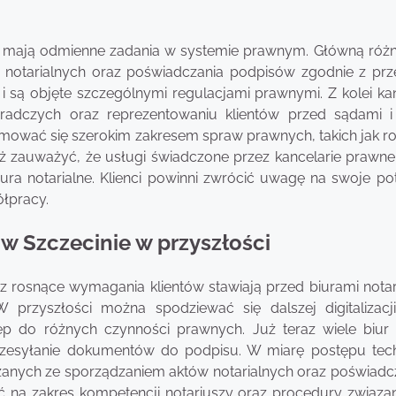
e i mają odmienne zadania w systemie prawnym. Główną różni
w notarialnych oraz poświadczania podpisów zgodnie z prz
i są objęte szczególnymi regulacjami prawnymi. Z kolei kan
radczych oraz reprezentowaniu klientów przed sądami i
jmować się szerokim zakresem spraw prawnych, takich jak r
ż zauważyć, że usługi świadczone przez kancelarie prawne
ura notarialne. Klienci powinni zwrócić uwagę na swoje pot
ółpracy.
 w Szczecinie w przyszłości
rosnące wymagania klientów stawiają przed biurami notar
przyszłości można spodziewać się dalszej digitalizacj
ęp do różnych czynności prawnych. Już teraz wiele biur 
przesyłanie dokumentów do podpisu. W miarę postępu tech
anych ze sporządzaniem aktów notarialnych oraz poświadc
na zakres kompetencji notariuszy oraz procedury związan