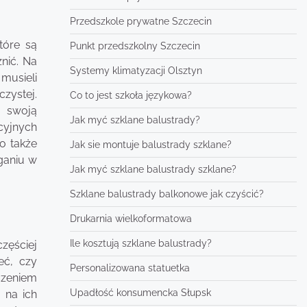
Przedszkole prywatne Szczecin
tóre są
Punkt przedszkolny Szczecin
nić. Na
Systemy klimatyzacji Olsztyn
musieli
czystej.
Co to jest szkoła językowa?
ć swoją
Jak myć szklane balustrady?
cyjnych
o także
Jak sie montuje balustrady szklane?
ganiu w
Jak myć szklane balustrady szklane?
Szklane balustrady balkonowe jak czyścić?
Drukarnia wielkoformatowa
Ile kosztują szklane balustrady?
częściej
eć, czy
Personalizowana statuetka
czeniem
Upadłość konsumencka Słupsk
 na ich