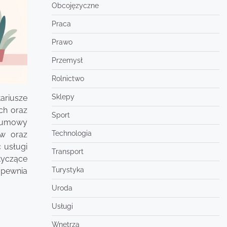
Obcojęzyczne
Praca
Prawo
Przemysł
Rolnictwo
Sklepy
ariusze
ch oraz
Sport
k umowy
Technologia
ów oraz
 usługi
Transport
tyczące
Turystyka
apewnia
Uroda
Usługi
Wnętrza