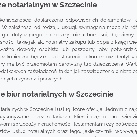
ze notarialnym w Szczecinie
 koniecznością dostarczenia odpowiednich dokumentów, k
 W zależności od rodzaju usługi, wymagania mogą się róż
alnego dotyczącego sprzedaży nieruchomości, będziemy 
ci, takie jak akt notarialny zakupu lub odpis z księgi wie
 ważne dowody osobiste lub paszporty, aby potwierdzi
eż konieczne będzie przedstawienie dokumentów identyfika
ry ma być przedmiotem darowizny lub dziedziczenia. Wart
atkowych zaświadczeń, takich jak zaświadczenie o niezale
lonych czynności prawnych.
e biur notarialnych w Szczecinie
rialnych w Szczecinie i usług, które oferują. Jednym z naj
ykonywane przez notariusza. Klienci często chcą wiedzi
wami sprzedaży nieruchomości, testamentami czy poświad
ów usług notarialnych oraz tego, jakie czynniki wpływają