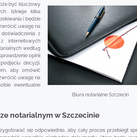
może być kluczowy
. Istnieje kilka
zekiwania i będzie
 zwrócić uwagę na
 doświadczenia z
z internetowych
tarialnych według
sprawdzenie opinii
odjęciu decyzji.
zem, aby omówić
 zwrócić uwagę na
sobie ewentualne
Biura notarialne Szczecin
rze notarialnym w Szczecinie
rzygotować się odpowiednio, aby cały proces przebiegł spr