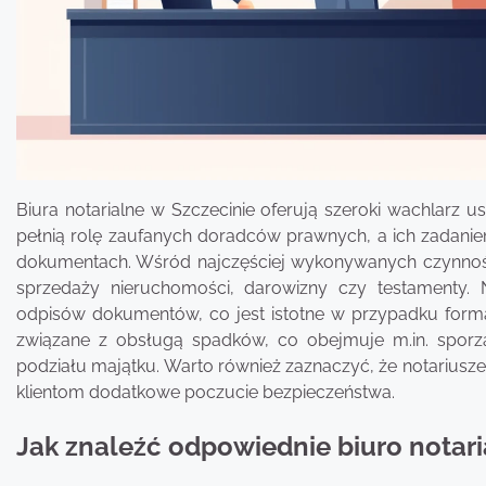
Biura notarialne w Szczecinie oferują szeroki wachlarz u
pełnią rolę zaufanych doradców prawnych, a ich zadani
dokumentach. Wśród najczęściej wykonywanych czynności
sprzedaży nieruchomości, darowizny czy testamenty.
odpisów dokumentów, co jest istotne w przypadku form
związane z obsługą spadków, co obejmuje m.in. sporzą
podziału majątku. Warto również zaznaczyć, że notarius
klientom dodatkowe poczucie bezpieczeństwa.
Jak znaleźć odpowiednie biuro notari