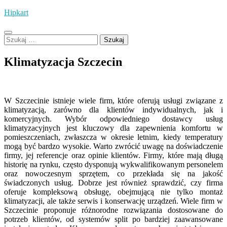
Skip
Hipkart
to
content
Szukaj:
Klimatyzacja Szczecin
W Szczecinie istnieje wiele firm, które oferują usługi związane z
klimatyzacją, zarówno dla klientów indywidualnych, jak i
komercyjnych. Wybór odpowiedniego dostawcy usług
klimatyzacyjnych jest kluczowy dla zapewnienia komfortu w
pomieszczeniach, zwłaszcza w okresie letnim, kiedy temperatury
mogą być bardzo wysokie. Warto zwrócić uwagę na doświadczenie
firmy, jej referencje oraz opinie klientów. Firmy, które mają długą
historię na rynku, często dysponują wykwalifikowanym personelem
oraz nowoczesnym sprzętem, co przekłada się na jakość
świadczonych usług. Dobrze jest również sprawdzić, czy firma
oferuje kompleksową obsługę, obejmującą nie tylko montaż
klimatyzacji, ale także serwis i konserwację urządzeń. Wiele firm w
Szczecinie proponuje różnorodne rozwiązania dostosowane do
potrzeb klientów, od systemów split po bardziej zaawansowane