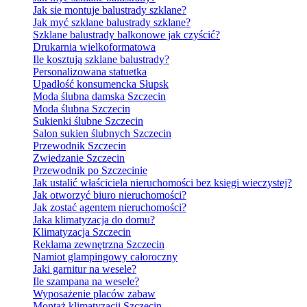
Jak sie montuje balustrady szklane?
Jak myć szklane balustrady szklane?
Szklane balustrady balkonowe jak czyścić?
Drukarnia wielkoformatowa
Ile kosztują szklane balustrady?
Personalizowana statuetka
Upadłość konsumencka Słupsk
Moda ślubna damska Szczecin
Moda ślubna Szczecin
Sukienki ślubne Szczecin
Salon sukien ślubnych Szczecin
Przewodnik Szczecin
Zwiedzanie Szczecin
Przewodnik po Szczecinie
Jak ustalić właściciela nieruchomości bez księgi wieczystej?
Jak otworzyć biuro nieruchomości?
Jak zostać agentem nieruchomości?
Jaka klimatyzacja do domu?
Klimatyzacja Szczecin
Reklama zewnętrzna Szczecin
Namiot glampingowy całoroczny
Jaki garnitur na wesele?
Ile szampana na wesele?
Wyposażenie placów zabaw
Montaż klimatyzacji Szczecin