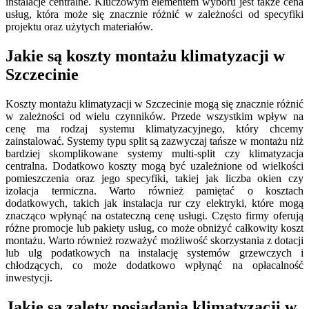
instalacje centralne. Kluczowym elementem wyboru jest także cena
usług, która może się znacznie różnić w zależności od specyfiki
projektu oraz użytych materiałów.
Jakie są koszty montażu klimatyzacji w
Szczecinie
Koszty montażu klimatyzacji w Szczecinie mogą się znacznie różnić
w zależności od wielu czynników. Przede wszystkim wpływ na
cenę ma rodzaj systemu klimatyzacyjnego, który chcemy
zainstalować. Systemy typu split są zazwyczaj tańsze w montażu niż
bardziej skomplikowane systemy multi-split czy klimatyzacja
centralna. Dodatkowo koszty mogą być uzależnione od wielkości
pomieszczenia oraz jego specyfiki, takiej jak liczba okien czy
izolacja termiczna. Warto również pamiętać o kosztach
dodatkowych, takich jak instalacja rur czy elektryki, które mogą
znacząco wpłynąć na ostateczną cenę usługi. Często firmy oferują
różne promocje lub pakiety usług, co może obniżyć całkowity koszt
montażu. Warto również rozważyć możliwość skorzystania z dotacji
lub ulg podatkowych na instalację systemów grzewczych i
chłodzących, co może dodatkowo wpłynąć na opłacalność
inwestycji.
Jakie są zalety posiadania klimatyzacji w