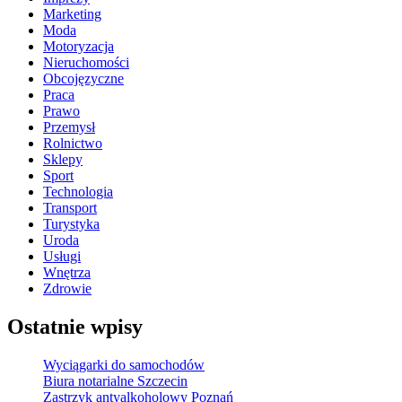
Marketing
Moda
Motoryzacja
Nieruchomości
Obcojęzyczne
Praca
Prawo
Przemysł
Rolnictwo
Sklepy
Sport
Technologia
Transport
Turystyka
Uroda
Usługi
Wnętrza
Zdrowie
Ostatnie wpisy
Wyciągarki do samochodów
Biura notarialne Szczecin
Zastrzyk antyalkoholowy Poznań