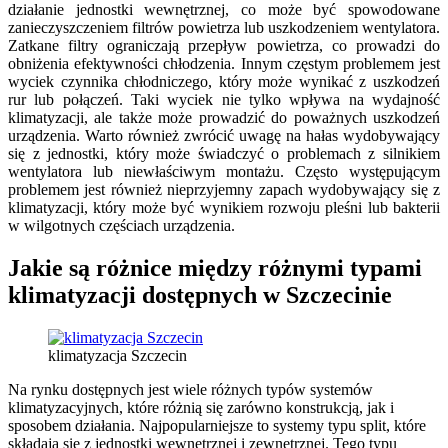
działanie jednostki wewnętrznej, co może być spowodowane
zanieczyszczeniem filtrów powietrza lub uszkodzeniem wentylatora.
Zatkane filtry ograniczają przepływ powietrza, co prowadzi do
obniżenia efektywności chłodzenia. Innym częstym problemem jest
wyciek czynnika chłodniczego, który może wynikać z uszkodzeń
rur lub połączeń. Taki wyciek nie tylko wpływa na wydajność
klimatyzacji, ale także może prowadzić do poważnych uszkodzeń
urządzenia. Warto również zwrócić uwagę na hałas wydobywający
się z jednostki, który może świadczyć o problemach z silnikiem
wentylatora lub niewłaściwym montażu. Często występującym
problemem jest również nieprzyjemny zapach wydobywający się z
klimatyzacji, który może być wynikiem rozwoju pleśni lub bakterii
w wilgotnych częściach urządzenia.
Jakie są różnice między różnymi typami
klimatyzacji dostępnych w Szczecinie
klimatyzacja Szczecin
Na rynku dostępnych jest wiele różnych typów systemów
klimatyzacyjnych, które różnią się zarówno konstrukcją, jak i
sposobem działania. Najpopularniejsze to systemy typu split, które
składają się z jednostki wewnętrznej i zewnętrznej. Tego typu