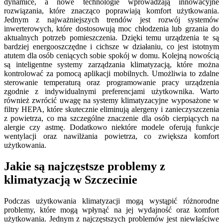
dynamice, a nowe technologie wprowadzają innowacyjne
rozwiązania, które znacząco poprawiają komfort użytkowania.
Jednym z najważniejszych trendów jest rozwój systemów
inwerterowych, które dostosowują moc chłodzenia lub grzania do
aktualnych potrzeb pomieszczenia. Dzięki temu urządzenia te są
bardziej energooszczędne i cichsze w działaniu, co jest istotnym
atutem dla osób ceniących sobie spokój w domu. Kolejną nowością
są inteligentne systemy zarządzania klimatyzacją, które można
kontrolować za pomocą aplikacji mobilnych. Umożliwia to zdalne
sterowanie temperaturą oraz programowanie pracy urządzenia
zgodnie z indywidualnymi preferencjami użytkownika. Warto
również zwrócić uwagę na systemy klimatyzacyjne wyposażone w
filtry HEPA, które skutecznie eliminują alergeny i zanieczyszczenia
z powietrza, co ma szczególne znaczenie dla osób cierpiących na
alergie czy astmę. Dodatkowo niektóre modele oferują funkcje
wentylacji oraz nawilżania powietrza, co zwiększa komfort
użytkowania.
Jakie są najczęstsze problemy z
klimatyzacją w Szczecinie
Podczas użytkowania klimatyzacji mogą wystąpić różnorodne
problemy, które mogą wpłynąć na jej wydajność oraz komfort
użytkowania. Jednym z najczęstszych problemów jest niewłaściwe