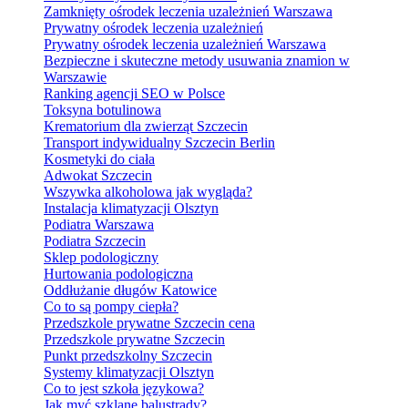
Zamknięty ośrodek leczenia uzależnień Warszawa
Prywatny ośrodek leczenia uzależnień
Prywatny ośrodek leczenia uzależnień Warszawa
Bezpieczne i skuteczne metody usuwania znamion w
Warszawie
Ranking agencji SEO w Polsce
Toksyna botulinowa
Krematorium dla zwierząt Szczecin
Transport indywidualny Szczecin Berlin
Kosmetyki do ciała
Adwokat Szczecin
Wszywka alkoholowa jak wygląda?
Instalacja klimatyzacji Olsztyn
Podiatra Warszawa
Podiatra Szczecin
Sklep podologiczny
Hurtowania podologiczna
Oddłużanie długów Katowice
Co to są pompy ciepła?
Przedszkole prywatne Szczecin cena
Przedszkole prywatne Szczecin
Punkt przedszkolny Szczecin
Systemy klimatyzacji Olsztyn
Co to jest szkoła językowa?
Jak myć szklane balustrady?