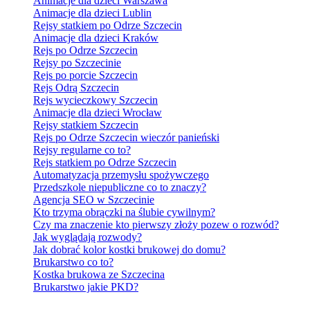
Animacje dla dzieci Warszawa
Animacje dla dzieci Lublin
Rejsy statkiem po Odrze Szczecin
Animacje dla dzieci Kraków
Rejs po Odrze Szczecin
Rejsy po Szczecinie
Rejs po porcie Szczecin
Rejs Odrą Szczecin
Rejs wycieczkowy Szczecin
Animacje dla dzieci Wrocław
Rejsy statkiem Szczecin
Rejs po Odrze Szczecin wieczór panieński
Rejsy regularne co to?
Rejs statkiem po Odrze Szczecin
Automatyzacja przemysłu spożywczego
Przedszkole niepubliczne co to znaczy?
Agencja SEO w Szczecinie
Kto trzyma obrączki na ślubie cywilnym?
Czy ma znaczenie kto pierwszy złoży pozew o rozwód?
Jak wyglądają rozwody?
Jak dobrać kolor kostki brukowej do domu?
Brukarstwo co to?
Kostka brukowa ze Szczecina
Brukarstwo jakie PKD?