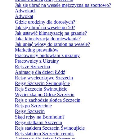
Jak się ubrać na wesele mężczyzna na sportowo?
Adwokaci
Adwokat
Gdzie urodziny dla dorosłych?
Jak się ubrać na wesele po 50?
Jak ustawić klimatyzację na grzanie?
Jaka klimatyzacja do mieszkania?
Jak upiąć włosy do ramion na wesele?
Marketing prawników
Pracownicy budowlani z ukrainy
Pracownicy z Ukrainy
Rejs ze Szczecina
Animacje dla dzieci Łódź
Rejsy wycieczkowe Szczecin
Rejsy Szczecin Świnoujście
Rejs Szczecin Świnoujście
Wycieczka po Odrze Szczecin
Rejs o zachodzie słońca Szczecin
Rejs po Szczecinie
Rejsy Szczecin
Skąd rejsy na Bornholm?
Rejsy statkami Szczecin
Rejs statkiem Szczecin Świnoujście
Rejs statkiem Szczecin cennik