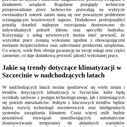
działaniem urządzeń. Regularne przeglądy techniczne
przeprowadzane przez fachowców pozwalają na wykrycie
ewentualnych usterek zanim staną się one poważnym problemem
wymagającym kosztownych napraw. Dodatkowo profesjonaliści
potrafią doradzić najlepsze rozwiązania dostosowane do
indywidualnych potrzeb klienta oraz specyfiki budynku.
Korzystając z usług serwisowych można mieć pewność, że
wszystkie prace zostaną wykonane zgodnie z obowiązującymi
normami bezpieczeństwa oraz zaleceniami producenta urządzenia.
Co więcej, wiele firm oferuje gwarancję na swoje usługi oraz części
zamienne, co daje dodatkową pewność jakości wykonanej pracy.
Jakie są trendy dotyczące klimatyzacji w
Szczecinie w nadchodzących latach
W nadchodzących latach można spodziewać się wielu zmian i
trendów dotyczących klimatyzacji w Szczecinie, które będą
wynikały zarówno z postępu technologicznego, jak i zmieniających
się potrzeb mieszkańców. Jednym z kluczowych trendów będzie
dalszy rozwój technologii inwerterowych oraz inteligentnych
systemów zarządzania klimatem. Coraz więcej osób będzie
poszukiwać rozwiązań umożliwiających automatyczne
dostosowywanie temperatury do aktualnych warunków