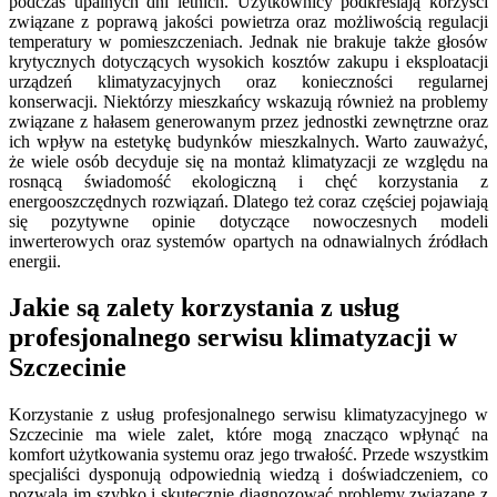
podczas upalnych dni letnich. Użytkownicy podkreślają korzyści
związane z poprawą jakości powietrza oraz możliwością regulacji
temperatury w pomieszczeniach. Jednak nie brakuje także głosów
krytycznych dotyczących wysokich kosztów zakupu i eksploatacji
urządzeń klimatyzacyjnych oraz konieczności regularnej
konserwacji. Niektórzy mieszkańcy wskazują również na problemy
związane z hałasem generowanym przez jednostki zewnętrzne oraz
ich wpływ na estetykę budynków mieszkalnych. Warto zauważyć,
że wiele osób decyduje się na montaż klimatyzacji ze względu na
rosnącą świadomość ekologiczną i chęć korzystania z
energooszczędnych rozwiązań. Dlatego też coraz częściej pojawiają
się pozytywne opinie dotyczące nowoczesnych modeli
inwerterowych oraz systemów opartych na odnawialnych źródłach
energii.
Jakie są zalety korzystania z usług
profesjonalnego serwisu klimatyzacji w
Szczecinie
Korzystanie z usług profesjonalnego serwisu klimatyzacyjnego w
Szczecinie ma wiele zalet, które mogą znacząco wpłynąć na
komfort użytkowania systemu oraz jego trwałość. Przede wszystkim
specjaliści dysponują odpowiednią wiedzą i doświadczeniem, co
pozwala im szybko i skutecznie diagnozować problemy związane z