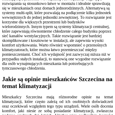
rozwiązania są stosunkowo łatwe w montażu i idealnie sprawdzają
się w mieszkaniach oraz domach jednorodzinnych. Alternatywą są
systemy multi-split, które pozwalają na podłączenie kilku jednostek
wewnętrznych do jednej jednostki zewnętrznej. To rozwiązanie jest
korzystne dla większych przestrzeni lub budynków
wielorodzinnych. Innym typem są systemy klimatyzacji centralnej,
które zapewniają równomierne chłodzenie całego budynku poprzez
sieć kanałów wentylacyjnych. Takie rozwiązanie jest bardziej
skomplikowane i kosztowne w instalacji, ale zapewnia wysoki
komfort użytkowania. Warto również wspomnieć o przenośnych
klimatyzatorach, które można łatwo przemieszczać między
pomieszczeniami. Choć ich wydajność jest zazwyczaj niższa niż w
przypadku stałych instalacji, to stanowią one wygodne rozwiązanie
dla osób wynajmujących mieszkania lub potrzebujących
tymczasowego chłodzenia.
Jakie są opinie mieszkańców Szczecina na
temat klimatyzacji
Mieszkańcy Szczecina mają różnorodne opinie na temat
klimatyzacji, które często zależą od ich osobistych doświadczeń
oraz oczekiwań względem tego typu urządzeń. Wiele osób docenia
komfort, jaki niesie ze sobą posiadanie klimatyzacji, zwłaszcza