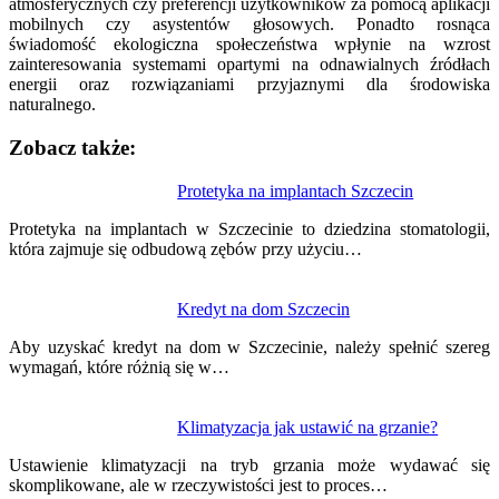
atmosferycznych czy preferencji użytkowników za pomocą aplikacji
mobilnych czy asystentów głosowych. Ponadto rosnąca
świadomość ekologiczna społeczeństwa wpłynie na wzrost
zainteresowania systemami opartymi na odnawialnych źródłach
energii oraz rozwiązaniami przyjaznymi dla środowiska
naturalnego.
Zobacz także:
Nawigacja
Protetyka na implantach Szczecin
wpisu
Protetyka na implantach w Szczecinie to dziedzina stomatologii,
która zajmuje się odbudową zębów przy użyciu…
Kredyt na dom Szczecin
Aby uzyskać kredyt na dom w Szczecinie, należy spełnić szereg
wymagań, które różnią się w…
Klimatyzacja jak ustawić na grzanie?
Ustawienie klimatyzacji na tryb grzania może wydawać się
skomplikowane, ale w rzeczywistości jest to proces…