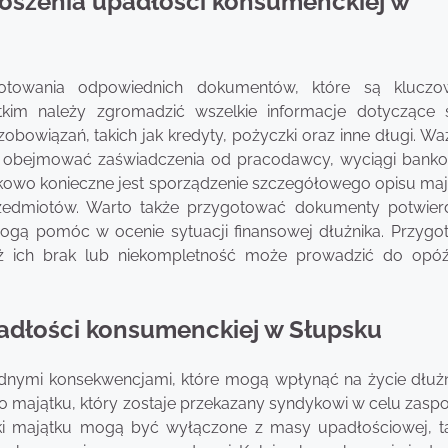
łoszenia upadłości konsumenckiej w
otowania odpowiednich dokumentów, które są kluczo
kim należy zgromadzić wszelkie informacje dotyczące s
obowiązań, takich jak kredyty, pożyczki oraz inne długi. Wa
 obejmować zaświadczenia od pracodawcy, wyciągi bank
kowo konieczne jest sporządzenie szczegółowego opisu maj
zedmiotów. Warto także przygotować dokumenty potwier
 mogą pomóc w ocenie sytuacji finansowej dłużnika. Przygo
aż ich brak lub niekompletność może prowadzić do opó
adłości konsumenckiej w Słupsku
odnymi konsekwencjami, które mogą wpłynąć na życie dłużn
o majątku, który zostaje przekazany syndykowi w celu zaspo
niki majątku mogą być wyłączone z masy upadłościowej, ta