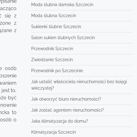
pisanie
Moda ślubna damska Szczecin
nacząco
ć się z
Moda ślubna Szczecin
czone z
Sukienki ślubne Szczecin
ązane z
Salon sukien ślubnych Szczecin
Przewodnik Szczecin
Zwiedzanie Szczecin
je osób
Przewodnik po Szczecinie
oszenie
Jak ustalić właściciela nieruchomości bez księgi
owaniem
wieczystej?
jest to,
oże być
Jak otworzyć biuro nieruchomości?
onownie
Jak zostać agentem nieruchomości?
ncka to
 osób o
Jaka klimatyzacja do domu?
Klimatyzacja Szczecin