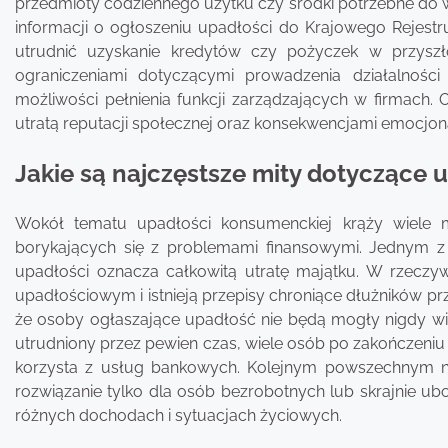
przedmioty codziennego użytku czy środki potrzebne do 
informacji o ogłoszeniu upadłości do Krajowego Rejest
utrudnić uzyskanie kredytów czy pożyczek w przyszł
ograniczeniami dotyczącymi prowadzenia działalnoś
możliwości pełnienia funkcji zarządzających w firmach.
utratą reputacji społecznej oraz konsekwencjami emocjon
Jakie są najczęstsze mity dotyczące
Wokół tematu upadłości konsumenckiej krąży wiele 
borykających się z problemami finansowymi. Jednym z 
upadłości oznacza całkowitą utratę majątku. W rzeczyw
upadłościowym i istnieją przepisy chroniące dłużników prz
że osoby ogłaszające upadłość nie będą mogły nigdy wi
utrudniony przez pewien czas, wiele osób po zakończeni
korzysta z usług bankowych. Kolejnym powszechnym n
rozwiązanie tylko dla osób bezrobotnych lub skrajnie u
różnych dochodach i sytuacjach życiowych.