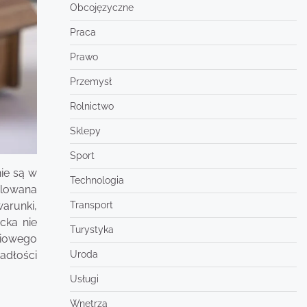
Obcojęzyczne
Praca
Prawo
Przemysł
Rolnictwo
Sklepy
Sport
ie są w
Technologia
ulowana
arunki,
Transport
cka nie
Turystyka
ciowego
padłości
Uroda
Usługi
Wnętrza