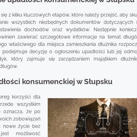
ę z kilku kluczowych etapów, które należy przejść, aby sku
ranie wszystkich niezbędnych dokumentów dotyczących s
estawienia dochodów oraz wydatków. Następnie koniecz
powinien zawierać szczegółowe informacje na temat dług
ego właściwego dla miejsca zamieszkania dłużnika rozpocz
 podejmuje decyzję o ogłoszeniu upadłości lub jej odm
yk, który zajmuje się zarządzaniem majątkiem dłużni
 długów.
adłości konsumenckiej w Słupsku
ereg korzyści dla
rzede wszystkim
o oznacza, że po
swoich zobowiązań
ć nowe życie bez
 jest możliwość