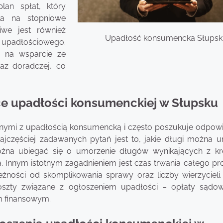
lan spłat, który
la na stopniowe
we jest również
Upadłość konsumencka Słupsk
 upadłościowego.
 na wsparcie ze
raz doradczej, co
ące upadłości konsumenckiej w Słupsku
anymi z upadłością konsumencką i często poszukuje odpowi
ajczęściej zadawanych pytań jest to, jakie długi można 
żna ubiegać się o umorzenie długów wynikających z k
 Innym istotnym zagadnieniem jest czas trwania całego pr
leżności od skomplikowania sprawy oraz liczby wierzycieli
oszty związane z ogłoszeniem upadłości – opłaty sądo
m finansowym.