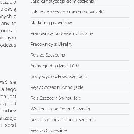
Jaka klimatyzacja do mieszkania?
lizacja
lnością
Jak upiąć włosy do ramion na wesele?
anych z
Marketing prawników
iany te
roces i
Pracownicy budowlani z ukrainy
iernym
Pracownicy z Ukrainy
podczas
Rejs ze Szczecina
Animacje dla dzieci Łódź
Rejsy wycieczkowe Szczecin
wać się
Rejsy Szczecin Świnoujście
la tego
ch jest
Rejs Szczecin Świnoujście
ią jest
Wycieczka po Odrze Szczecin
ami bez
nizacje
Rejs o zachodzie słońca Szczecin
u spłat
Rejs po Szczecinie