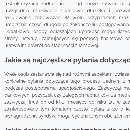
restrukturyzacji zadłużenia – sąd może zatwierdzić p
uwzględnia możliwości finansowe dłużnika i pozwa
regulowanie zobowiązań. W wielu przypadkach możli
umorzenie części długów po zakończeniu postępowania
Dodatkowo, osoby ogłaszające upadłość mogą liczyć
strony instytucji zajmujących się pomocą finansową o
ułatwia im powrót do stabilności finansowej.
Jakie są najczęstsze pytania dotycz
Wiele osób zastanawia się nad różnymi aspektami związ
konkretne pytania dotyczące tego procesu. Jednym z n
podczas postępowania upadłościowego. Zazwyczaj mo
bankowych, pożyczek czy zaległych rachunków za media.
zazwyczaj trwa on od kilku miesięcy do kilku lat, w za
zainteresowane tym tematem często pytają także o k
wynagrodzenie syndyka mogą być znacznym obciążenie