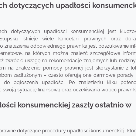
ch dotyczących upadłości konsumenck
ch dotyczących upadłości konsumenckiej jest kluczo
upsku istnieje wiele kancelarii prawnych oraz dora
 do znalezienia odpowiedniego prawnika jest poszukiwanie in
internetowe, na których można znaleźć szczegółowe infor
ież zwrócić uwagę na rekomendacje znajomych lub rodziny,
m na znalezienie pomocy prawnej jest skorzystanie z lo
sobom zadłużonym – często oferują one darmowe porady
o ogłoszenia upadłości. Po znalezieniu kilku potenc
 swoją sytuację finansową oraz oczekiwania wobec prawnik
ości konsumenckiej zaszły ostatnio w
y prawne dotyczące procedury upadłości konsumenckiej, któr