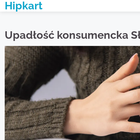
Hipkart
Skip
to
content
Upadłość konsumencka S