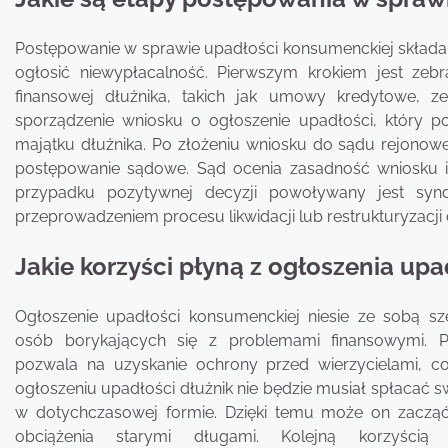
Postępowanie w sprawie upadłości konsumenckiej składa si
ogłosić niewypłacalność. Pierwszym krokiem jest zeb
finansowej dłużnika, takich jak umowy kredytowe, z
sporządzenie wniosku o ogłoszenie upadłości, który 
majątku dłużnika. Po złożeniu wniosku do sądu rejonow
postępowanie sądowe. Sąd ocenia zasadność wniosku i
przypadku pozytywnej decyzji powoływany jest synd
przeprowadzeniem procesu likwidacji lub restrukturyzacji
Jakie korzyści płyną z ogłoszenia up
Ogłoszenie upadłości konsumenckiej niesie ze sobą sz
osób borykających się z problemami finansowymi. P
pozwala na uzyskanie ochrony przed wierzycielami, c
ogłoszeniu upadłości dłużnik nie będzie musiał spłacać 
w dotychczasowej formie. Dzięki temu może on zaczą
obciążenia starymi długami. Kolejną korzyścią