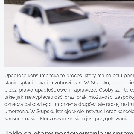
Upadłość konsumencka to proces, który ma na celu pomoc
stanie spłacić swoich zobowiązań. W Słupsku, podobnie
przez prawo upadłościowe i naprawcze. Osoby zaintere
takie jak niewypłacalność oraz brak możliwości zaspoko
oznacza całkowitego umorzenia długów, ale raczej restr
umorzenia. W Słupsku istnieje wiele instytucji oraz kance
konsumenckiej. Kluczowym krokiem jest przygotowanie o
Jakie są etapy postępowania w spraw