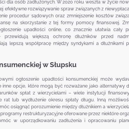
ści dla osób zadłużonych. W 2020 roku weszła w życie nowe
iej efektywne rozwiązywanie spraw związanych z niewypłaca
enie procedur sądowych oraz zmniejszenie kosztów związ
ansę na skorzystanie z tej formy pomocy finansowej. Zm
łoszenie upadłości online, co znacznie ułatwia cały p
je przewidują większą ochronę dłużników przed nadm
iają lepszą współpracę między syndykami a dłużnikami 
konsumenckiej w Słupsku
sowymi ogłoszenie upadłości konsumenckiej może wyda
e inne opcje, które mogą być rozważane jako alternatywy d
unków spłat z wierzycielami – wiele instytucji finansowy
 rat lub wydłużenie okresu spłaty długu. Inną możliwośc
omóc osiągnąć porozumienie między dłużnikiem a wierzyciel
programy restrukturyzacyjne oferowane przez niektóre orga
omóc w uporządkowaniu zadłużenia i opracowaniu plan