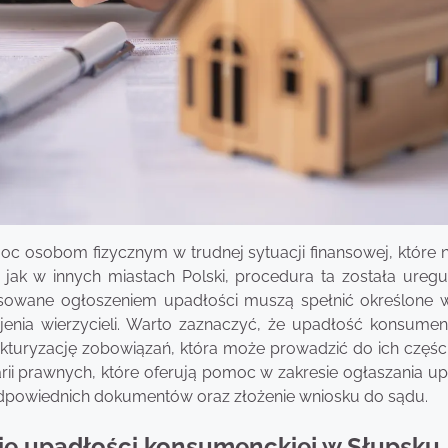
 osobom fizycznym w trudnej sytuacji finansowej, które n
 jak w innych miastach Polski, procedura ta została ureg
sowane ogłoszeniem upadłości muszą spełnić określone w
jenia wierzycieli. Warto zaznaczyć, że upadłość konsumen
ukturyzację zobowiązań, która może prowadzić do ich częś
larii prawnych, które oferują pomoc w zakresie ogłaszania u
dpowiednich dokumentów oraz złożenie wniosku do sądu.
ie upadłości konsumenckiej w Słupsku