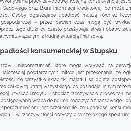
wykonywania pracy zawodowej. Kolejną konsekwencją jest w
ru Sądowego oraz Biura Informacji Kredytowej, co może z
ości. Osoby ogłaszające upadłość muszą również liczy
ci gospodarczej – przez pewien czas mogą być wyklu
 Oprócz tego dłużnicy często przeżywają stres i obawy zwi
alnymi związanymi z trudną sytuacją finansową.
 upadłości konsumenckiej w Słupsku
mitów i nieporozumień, które mogą wpływać na decyz
najczęściej powtarzanych mitów jest przekonanie, że ogł
istości nie wszystkie składniki majątku są objęte postęp
ed całkowitą utratą wszystkiego, co posiadają. Innym mitem 
ęcej uzyskać kredytu – chociaż rzeczywiście proces ten m
u postępowania wraca do normalnego życia finansowego i p
ieporozumieniem jest przekonanie, że upadłość konsume
bogich – w rzeczywistości dotyczy ona szerokiego spektrum