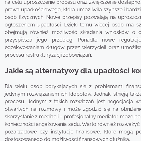
na celu uproszczenie procesu oraz zwiększenie dostępno
prawa upadłościowego, która umożliwiła szybsze i bardz
osób fizycznych. Nowe przepisy pozwalają na uproszcz
ogłoszeniem upadłości. Dzięki temu więcej osób ma sz
obejmują również możliwość składania wniosków o og
przyspiesza jego przebieg. Ponadto nowe regulac
egzekwowaniem długów przez wierzycieli oraz umożliw
procesu restrukturyzacji zobowiązań.
Jakie są alternatywy dla upadłości 
Dla wielu osób borykających się z problemami finan
jedynym rozwiązaniem ich kłopotów. Jednak istnieją takż
procesu. Jednym z takich rozwiązań jest negocjacja war
otwartych na rozmowy i może zgodzić się na obniżenie
skorzystanie z mediacji – profesjonalny mediator może p
konieczności angażowania sądu. Warto również rozważyć 
pozarządowe czy instytucje finansowe, które mogą p
dostosowanego do możliwości finansowych dłużnika.