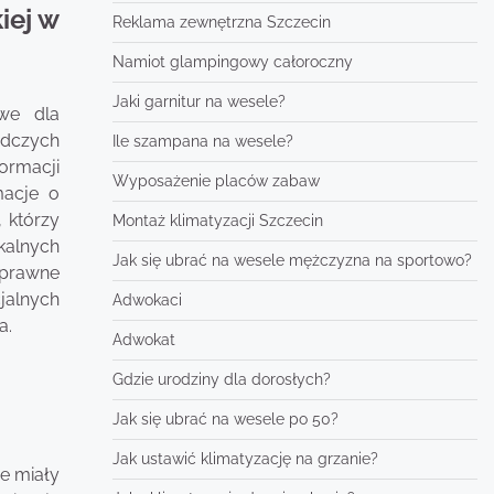
iej w
Reklama zewnętrzna Szczecin
Namiot glampingowy całoroczny
Jaki garnitur na wesele?
we dla
dczych
Ile szampana na wesele?
formacji
Wyposażenie placów zabaw
macje o
 którzy
Montaż klimatyzacji Szczecin
kalnych
Jak się ubrać na wesele mężczyzna na sportowo?
 prawne
jalnych
Adwokaci
a.
Adwokat
Gdzie urodziny dla dorosłych?
Jak się ubrać na wesele po 50?
Jak ustawić klimatyzację na grzanie?
e miały