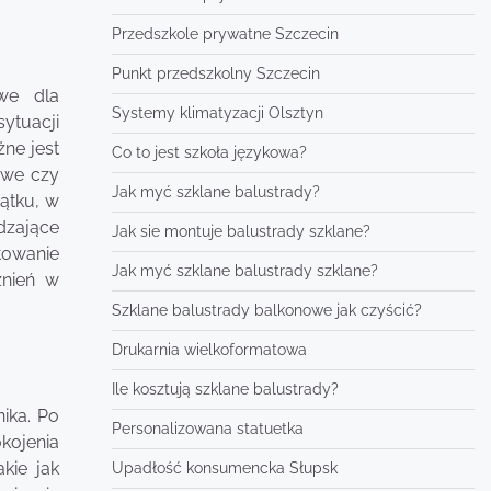
Przedszkole prywatne Szczecin
Punkt przedszkolny Szczecin
we dla
Systemy klimatyzacji Olsztyn
ytuacji
żne jest
Co to jest szkoła językowa?
owe czy
Jak myć szklane balustrady?
ątku, w
dzające
Jak sie montuje balustrady szklane?
towanie
Jak myć szklane balustrady szklane?
źnień w
Szklane balustrady balkonowe jak czyścić?
Drukarnia wielkoformatowa
Ile kosztują szklane balustrady?
ika. Po
Personalizowana statuetka
kojenia
kie jak
Upadłość konsumencka Słupsk