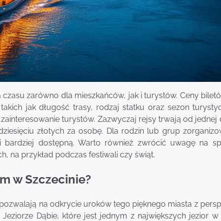
 czasu zarówno dla mieszkańców, jak i turystów. Ceny bilet
takich jak długość trasy, rodzaj statku oraz sezon turysty
ainteresowanie turystów. Zazwyczaj rejsy trwają od jednej 
dziesięciu złotych za osobę. Dla rodzin lub grup zorganiz
ji bardziej dostępną. Warto również zwrócić uwagę na sp
, na przykład podczas festiwali czy świąt.
em w Szczecinie?
re pozwalają na odkrycie uroków tego pięknego miasta z per
eziorze Dąbie, które jest jednym z największych jezior w 