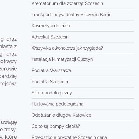
Krematorium dla zwierząt Szczecin
Transport indywidualny Szczecin Berlin
Kosmetyki do ciała
Adwokat Szczecin
ug oraz
iasta z
Wszywka alkoholowa jak wygląda?
gi oraz
Instalacja klimatyzacji Olsztyn
potrawy
żerowie
Podiatra Warszawa
ardziej
Podiatra Szczecin
rejsów,
Sklep podologiczny
Hurtowania podologiczna
Oddłużanie długów Katowice
d uwagę
Co to są pompy ciepła?
 trasy,
y, które
Przedszkole prywatne Szczecin cena