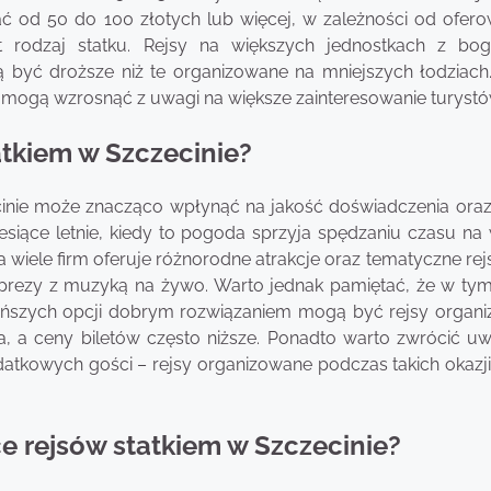
ać od 50 do 100 złotych lub więcej, w zależności od ofer
t rodzaj statku. Rejsy na większych jednostkach z bo
yć droższe niż te organizowane na mniejszych łodziach
y mogą wzrosnąć z uwagi na większe zainteresowanie turystó
tatkiem w Szczecinie?
inie może znacząco wpłynąć na jakość doświadczenia oraz
siące letnie, kiedy to pogoda sprzyja spędzaniu czasu na 
 a wiele firm oferuje różnorodne atrakcje oraz tematyczne rejs
prezy z muzyką na żywo. Warto jednak pamiętać, że w tym
ańszych opcji dobrym rozwiązaniem mogą być rejsy organ
sza, a ceny biletów często niższe. Ponadto warto zwrócić u
datkowych gości – rejsy organizowane podczas takich okazji
ce rejsów statkiem w Szczecinie?