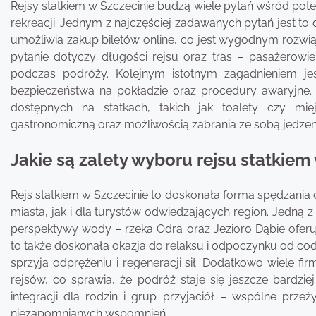
Rejsy statkiem w Szczecinie budzą wiele pytań wśród pote
rekreacji. Jednym z najczęściej zadawanych pytań jest to
umożliwia zakup biletów online, co jest wygodnym rozwi
pytanie dotyczy długości rejsu oraz tras – pasażerowie
podczas podróży. Kolejnym istotnym zagadnieniem jes
bezpieczeństwa na pokładzie oraz procedury awaryjne
dostępnych na statkach, takich jak toalety czy mie
gastronomiczną oraz możliwością zabrania ze sobą jedzeni
Jakie są zalety wyboru rejsu statkiem
Rejs statkiem w Szczecinie to doskonała forma spędzania 
miasta, jak i dla turystów odwiedzających region. Jedną 
perspektywy wody – rzeka Odra oraz Jezioro Dąbie oferują
to także doskonała okazja do relaksu i odpoczynku od c
sprzyja odprężeniu i regeneracji sił. Dodatkowo wiele f
rejsów, co sprawia, że podróż staje się jeszcze bardziej
integracji dla rodzin i grup przyjaciół – wspólne prze
niezapomnianych wspomnień.