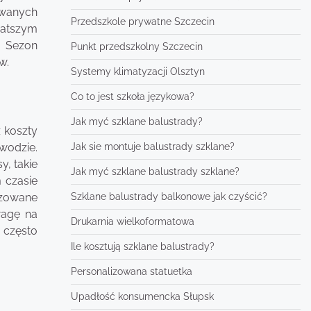
owanych
Przedszkole prywatne Szczecin
gatszym
. Sezon
Punkt przedszkolny Szczecin
w.
Systemy klimatyzacji Olsztyn
Co to jest szkoła językowa?
Jak myć szklane balustrady?
 koszty
Jak sie montuje balustrady szklane?
wodzie.
y, takie
Jak myć szklane balustrady szklane?
 czasie
Szklane balustrady balkonowe jak czyścić?
izowane
wagę na
Drukarnia wielkoformatowa
 często
Ile kosztują szklane balustrady?
Personalizowana statuetka
Upadłość konsumencka Słupsk