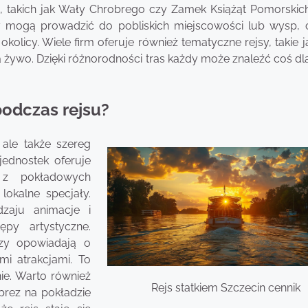
, takich jak Wały Chrobrego czy Zamek Książąt Pomorskich
asy mogą prowadzić do pobliskich miejscowości lub wysp, 
olicy. Wiele firm oferuje również tematyczne rejsy, takie j
żywo. Dzięki różnorodności tras każdy może znaleźć coś dla
podczas rejsu?
 ale także szereg
jednostek oferuje
 z pokładowych
lokalne specjały.
zaju animacje i
ępy artystyczne.
rzy opowiadają o
mi atrakcjami. To
ie. Warto również
Rejs statkiem Szczecin cennik
prez na pokładzie