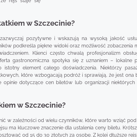
że rejs staje się
tatkiem w Szczecinie?
ą zazwyczaj pozytywne i wskazują na wysoką jakość usł
ników podkreśla piękne widoki oraz możliwość zobaczenia m
iadczeniem. Klienci często chwalą profesjonalizm obsłu
ferta gastronomiczna spotyka się z uznaniem – lokalne 
istotny element całego doświadczenia. Niektórzy pasa
kowych, które wzbogacają podróż i sprawiają, że jest ona b
 opinie dotyczące cen biletów lub organizacji niektórych 
tkiem w Szczecinie?
nić w zależności od wielu czynników, które warto wziąć po
u ma kluczowe znaczenie dla ustalenia ceny biletu. Krótsze
osztować od 15 do 30 złotych za osobę. Z kolei dłuższe rejs