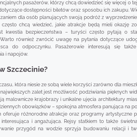
ncjalnych pasażerów, którzy chcą dowiedzieć się więcej o te
 dotyczące dostępności biletów oraz sposobu ich zakupu. Wi
ązaniem dla osób planujących swoją podróż z wyprzedzenie
 często chcą wiedzieć, jakie atrakcje będą mieli okazję z
t kwestia bezpieczeństwa – turyści często pytają o st
. Warto również zwrócić uwagę na pytania dotyczące udo
jsca do odpoczynku. Pasażerowie interesują się także
a i napojów.
 w Szczecinie?
czasu, która niesie ze sobą wiele korzyści zarówno dla mie
z największych zalet jest możliwość podziwiania pięknych w
 malownicze krajobrazy i unikalne ujęcia architektury mias
odziennych obowiązków – spokojna atmosfera panująca na po
irm oferuje różnorodne atrakcje oraz programy artystyczne 
 interesująca i angażująca. Rejsy statkiem to także świetn
żywanie przygód na wodzie sprzyja budowaniu relacji i tw