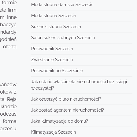
j formie
Moda ślubna damska Szczecin
ele firm
Moda ślubna Szczecin
m. Inne
obaczyć
Sukienki ślubne Szczecin
andardy
Salon sukien ślubnych Szczecin
godnień
 ofertą
Przewodnik Szczecin
Zwiedzanie Szczecin
Przewodnik po Szczecinie
Jak ustalić właściciela nieruchomości bez księgi
szkańców
wieczystej?
idoków z
ta. Rejs
Jak otworzyć biuro nieruchomości?
kładzie
Jak zostać agentem nieruchomości?
podczas
a forma
Jaka klimatyzacja do domu?
orzeniu
Klimatyzacja Szczecin