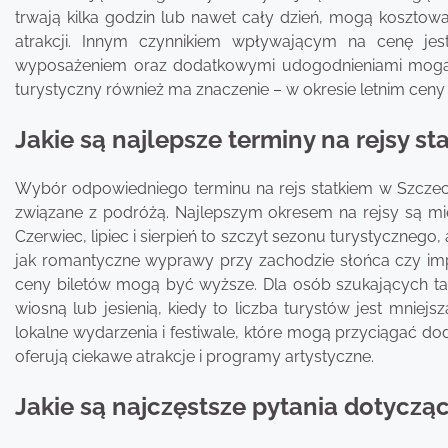
trwają kilka godzin lub nawet cały dzień, mogą kosztow
atrakcji. Innym czynnikiem wpływającym na cenę jes
wyposażeniem oraz dodatkowymi udogodnieniami mogą b
turystyczny również ma znaczenie – w okresie letnim cen
Jakie są najlepsze terminy na rejsy s
Wybór odpowiedniego terminu na rejs statkiem w Szczec
związane z podróżą. Najlepszym okresem na rejsy są mie
Czerwiec, lipiec i sierpień to szczyt sezonu turystycznego,
jak romantyczne wyprawy przy zachodzie słońca czy im
ceny biletów mogą być wyższe. Dla osób szukających t
wiosną lub jesienią, kiedy to liczba turystów jest mniej
lokalne wydarzenia i festiwale, które mogą przyciągać do
oferują ciekawe atrakcje i programy artystyczne.
Jakie są najczęstsze pytania dotyczą