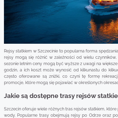
Rejsy statkiem w Szczecinie to popularna forma spędzania
rejsy mogą się różnić w zależności od wielu czynników, 
sezonie letnim ceny mogą być wyższe z uwagi na większe z
godzin, a ich koszt może wynosić od kilkunastu do kilku
często oferowane są zniżki, co czyni tę formę rekreac
promocje, które mogą się pojawiać w określonych okresach
Jakie są dostępne trasy rejsów statki
Szczecin oferuje wiele różnych tras rejsów statkiem, któ
wody. Popularne trasy obejmują rejsy po Odrze oraz po J