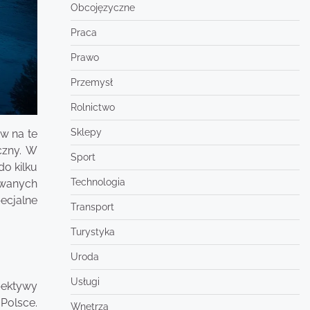
Obcojęzyczne
Praca
Prawo
Przemysł
Rolnictwo
Sklepy
ów na te
czny. W
Sport
do kilku
Technologia
owanych
ecjalne
Transport
Turystyka
Uroda
Usługi
spektywy
Polsce.
Wnętrza