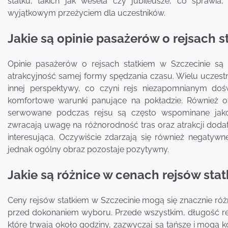
statku, takich jak wesela czy jubileusze, co sprawia, 
wyjątkowym przeżyciem dla uczestników.
Jakie są opinie pasażerów o rejsach s
Opinie pasażerów o rejsach statkiem w Szczecinie s
atrakcyjność samej formy spędzania czasu. Wielu uczest
innej perspektywy, co czyni rejs niezapomnianym dośw
komfortowe warunki panujące na pokładzie. Również o
serwowane podczas rejsu są często wspominane jako 
zwracają uwagę na różnorodność tras oraz atrakcji dodat
interesująca. Oczywiście zdarzają się również negatywne
jednak ogólny obraz pozostaje pozytywny.
Jakie są różnice w cenach rejsów sta
Ceny rejsów statkiem w Szczecinie mogą się znacznie róż
przed dokonaniem wyboru. Przede wszystkim, długość rejs
które trwają około godziny, zazwyczaj są tańsze i mogą k