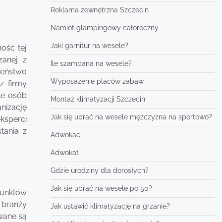
Reklama zewnętrzna Szczecin
Namiot glampingowy całoroczny
Jaki garnitur na wesele?
ość tej
zanej z
Ile szampana na wesele?
zeństwo
Wyposażenie placów zabaw
z firmy
le osób
Montaż klimatyzacji Szczecin
nizację
Jak się ubrać na wesele mężczyzna na sportowo?
ksperci
tania z
Adwokaci
Adwokat
Gdzie urodziny dla dorosłych?
Jak się ubrać na wesele po 50?
punktów
 branży
Jak ustawić klimatyzację na grzanie?
wane są