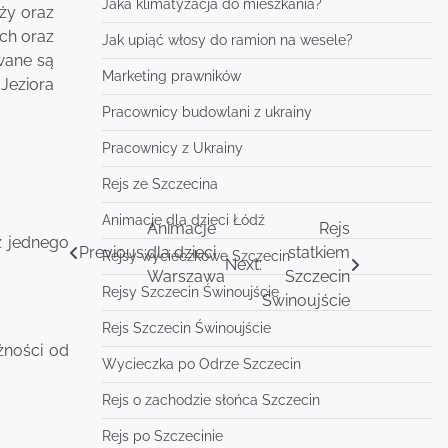
Jaka klimatyzacja do mieszkania?
ży oraz
ch oraz
Jak upiąć włosy do ramion na wesele?
wane są
Marketing prawników
Jeziora
Pracownicy budowlani z ukrainy
Pracownicy z Ukrainy
Rejs ze Szczecina
Animacje dla dzieci Łódź
Animacje
Rejs
z jednego
Previous:
dla dzieci
statkiem
Rejsy wycieczkowe Szczecin
Next:
Warszawa
Szczecin
Rejsy Szczecin Świnoujście
Świnoujście
Rejs Szczecin Świnoujście
żności od
Wycieczka po Odrze Szczecin
Rejs o zachodzie słońca Szczecin
Rejs po Szczecinie