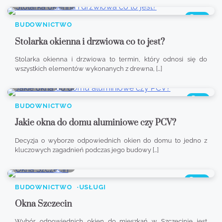
8 min read
0
350
BUDOWNICTWO
Stolarka okienna i drzwiowa co to jest?
Stolarka okienna i drzwiowa to termin, który odnosi się do
wszystkich elementów wykonanych z drewna, […]
0 min read
0
411
BUDOWNICTWO
Jakie okna do domu aluminiowe czy PCV?
Decyzja o wyborze odpowiednich okien do domu to jedno z
kluczowych zagadnień podczas jego budowy […]
0 min read
0
598
BUDOWNICTWO
USŁUGI
Okna Szczecin
Wybór odpowiednich okien do mieszkań w Szczecinie jest