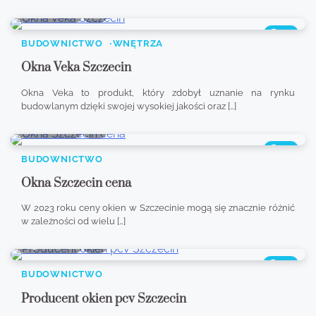
8 min read
0
481
BUDOWNICTWO
WNĘTRZA
Okna Veka Szczecin
Okna Veka to produkt, który zdobył uznanie na rynku
budowlanym dzięki swojej wysokiej jakości oraz […]
0 min read
0
357
BUDOWNICTWO
Okna Szczecin cena
W 2023 roku ceny okien w Szczecinie mogą się znacznie różnić
w zależności od wielu […]
9 min read
0
465
BUDOWNICTWO
Producent okien pcv Szczecin