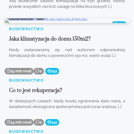
Aby skutecznie ustawić klimatyzację na tryb grzania, należy
przede wszystkim zwrócić uwagę na kilka kluczowych […]
9 min read
0
336
BUDOWNICTWO
Jaka klimatyzacja do domu 150m2?
Kiedy zastanawiamy się nad wyborem odpowiedniej
klimatyzacji do domu o powierzchni 150 m2, warto wziąć […]
15 min read
0
151
BUDOWNICTWO
Co to jest rekuperacja?
W dzisiejszych czasach, kiedy koszty ogrzewania stale rosną, a
świadomość ekologiczna społeczeństwa jest coraz większa, […]
14 min read
0
141
BUDOWNICTWO