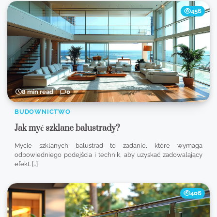
456
8 min read
0
BUDOWNICTWO
Jak myć szklane balustrady?
Mycie szklanych balustrad to zadanie, które wymaga
odpowiedniego podejścia i technik, aby uzyskać zadowalający
efekt. […]
406