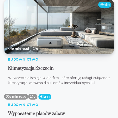
363
0 min read
0
BUDOWNICTWO
Klimatyzacja Szczecin
W Szczecinie istnieje wiele firm, które oferują usługi związane z
klimatyzacją, zarówno dla klientów indywidualnych, […]
0 min read
0
233
BUDOWNICTWO
Wyposażenie placów zabaw