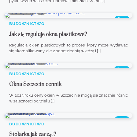
pytań wśród właścicieli domów i mieszkań. Wiele […]
8 min read
0
374
BUDOWNICTWO
Jak się reguluje okna plastikowe?
Regulacja okien plastikowych to proces, który może wydawać
się skomplikowany, ale z odpowiednią wiedzą i […]
8 min read
0
704
BUDOWNICTWO
Okna Szczecin cennik
W 2023 roku ceny okien w Szczecinie mogą się znacznie różnić
w zależności od wielu […]
8 min read
0
415
BUDOWNICTWO
Stolarka jak zacząć?