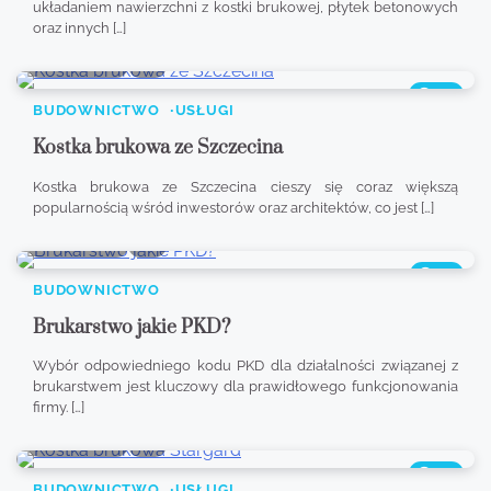
układaniem nawierzchni z kostki brukowej, płytek betonowych
oraz innych […]
8 min read
0
653
BUDOWNICTWO
USŁUGI
Kostka brukowa ze Szczecina
Kostka brukowa ze Szczecina cieszy się coraz większą
popularnością wśród inwestorów oraz architektów, co jest […]
8 min read
0
357
BUDOWNICTWO
Brukarstwo jakie PKD?
Wybór odpowiedniego kodu PKD dla działalności związanej z
brukarstwem jest kluczowy dla prawidłowego funkcjonowania
firmy. […]
8 min read
0
778
BUDOWNICTWO
USŁUGI