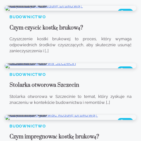
8 min read
0
381
BUDOWNICTWO
Czym czyścić kostkę brukową?
Czyszczenie kostki brukowej to proces, który wymaga
odpowiednich środków czyszczących, aby skutecznie usunąć
zanieczyszczenia i […]
9 min read
0
404
BUDOWNICTWO
Stolarka otworowa Szczecin
Stolarka otworowa w Szczecinie to temat, który zyskuje na
znaczeniu w kontekście budownictwa i remontów. […]
8 min read
0
328
BUDOWNICTWO
Czym impregnować kostkę brukową?