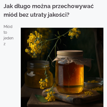
Jak długo można przechowywać
miód bez utraty jakości?
Miód
to
jeden
z