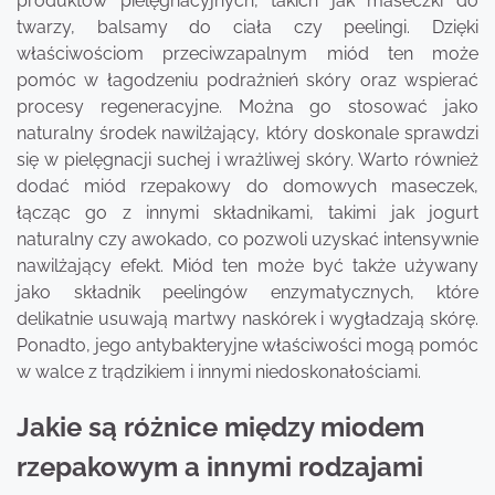
produktów pielęgnacyjnych, takich jak maseczki do
twarzy, balsamy do ciała czy peelingi. Dzięki
właściwościom przeciwzapalnym miód ten może
pomóc w łagodzeniu podrażnień skóry oraz wspierać
procesy regeneracyjne. Można go stosować jako
naturalny środek nawilżający, który doskonale sprawdzi
się w pielęgnacji suchej i wrażliwej skóry. Warto również
dodać miód rzepakowy do domowych maseczek,
łącząc go z innymi składnikami, takimi jak jogurt
naturalny czy awokado, co pozwoli uzyskać intensywnie
nawilżający efekt. Miód ten może być także używany
jako składnik peelingów enzymatycznych, które
delikatnie usuwają martwy naskórek i wygładzają skórę.
Ponadto, jego antybakteryjne właściwości mogą pomóc
w walce z trądzikiem i innymi niedoskonałościami.
Jakie są różnice między miodem
rzepakowym a innymi rodzajami