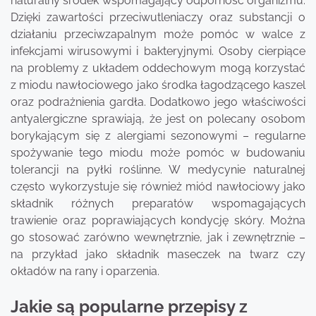
naturalny środek wspomagający odporność organizmu.
Dzięki zawartości przeciwutleniaczy oraz substancji o
działaniu przeciwzapalnym może pomóc w walce z
infekcjami wirusowymi i bakteryjnymi. Osoby cierpiące
na problemy z układem oddechowym mogą korzystać
z miodu nawłociowego jako środka łagodzącego kaszel
oraz podrażnienia gardła. Dodatkowo jego właściwości
antyalergiczne sprawiają, że jest on polecany osobom
borykającym się z alergiami sezonowymi – regularne
spożywanie tego miodu może pomóc w budowaniu
tolerancji na pyłki roślinne. W medycynie naturalnej
często wykorzystuje się również miód nawłociowy jako
składnik różnych preparatów wspomagających
trawienie oraz poprawiających kondycję skóry. Można
go stosować zarówno wewnętrznie, jak i zewnętrznie –
na przykład jako składnik maseczek na twarz czy
okładów na rany i oparzenia.
Jakie są popularne przepisy z