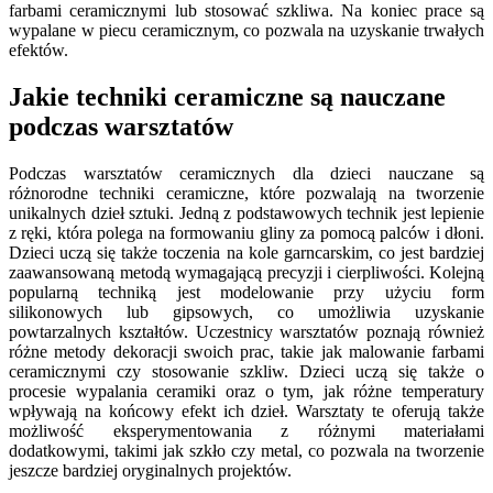
farbami ceramicznymi lub stosować szkliwa. Na koniec prace są
wypalane w piecu ceramicznym, co pozwala na uzyskanie trwałych
efektów.
Jakie techniki ceramiczne są nauczane
podczas warsztatów
Podczas warsztatów ceramicznych dla dzieci nauczane są
różnorodne techniki ceramiczne, które pozwalają na tworzenie
unikalnych dzieł sztuki. Jedną z podstawowych technik jest lepienie
z ręki, która polega na formowaniu gliny za pomocą palców i dłoni.
Dzieci uczą się także toczenia na kole garncarskim, co jest bardziej
zaawansowaną metodą wymagającą precyzji i cierpliwości. Kolejną
popularną techniką jest modelowanie przy użyciu form
silikonowych lub gipsowych, co umożliwia uzyskanie
powtarzalnych kształtów. Uczestnicy warsztatów poznają również
różne metody dekoracji swoich prac, takie jak malowanie farbami
ceramicznymi czy stosowanie szkliw. Dzieci uczą się także o
procesie wypalania ceramiki oraz o tym, jak różne temperatury
wpływają na końcowy efekt ich dzieł. Warsztaty te oferują także
możliwość eksperymentowania z różnymi materiałami
dodatkowymi, takimi jak szkło czy metal, co pozwala na tworzenie
jeszcze bardziej oryginalnych projektów.