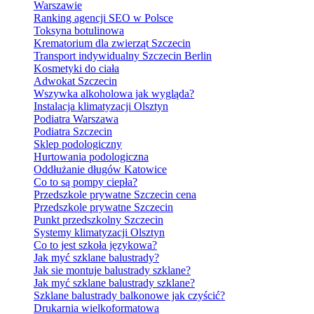
Warszawie
Ranking agencji SEO w Polsce
Toksyna botulinowa
Krematorium dla zwierząt Szczecin
Transport indywidualny Szczecin Berlin
Kosmetyki do ciała
Adwokat Szczecin
Wszywka alkoholowa jak wygląda?
Instalacja klimatyzacji Olsztyn
Podiatra Warszawa
Podiatra Szczecin
Sklep podologiczny
Hurtowania podologiczna
Oddłużanie długów Katowice
Co to są pompy ciepła?
Przedszkole prywatne Szczecin cena
Przedszkole prywatne Szczecin
Punkt przedszkolny Szczecin
Systemy klimatyzacji Olsztyn
Co to jest szkoła językowa?
Jak myć szklane balustrady?
Jak sie montuje balustrady szklane?
Jak myć szklane balustrady szklane?
Szklane balustrady balkonowe jak czyścić?
Drukarnia wielkoformatowa