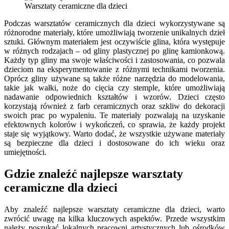
Warsztaty ceramiczne dla dzieci
Podczas warsztatów ceramicznych dla dzieci wykorzystywane są
różnorodne materiały, które umożliwiają tworzenie unikalnych dzieł
sztuki. Głównym materiałem jest oczywiście glina, która występuje
w różnych rodzajach – od gliny plastycznej po glinę kamionkową.
Każdy typ gliny ma swoje właściwości i zastosowania, co pozwala
dzieciom na eksperymentowanie z różnymi technikami tworzenia.
Oprócz gliny używane są także różne narzędzia do modelowania,
takie jak wałki, noże do cięcia czy stemple, które umożliwiają
nadawanie odpowiednich kształtów i wzorów. Dzieci często
korzystają również z farb ceramicznych oraz szkliw do dekoracji
swoich prac po wypaleniu. Te materiały pozwalają na uzyskanie
efektownych kolorów i wykończeń, co sprawia, że każdy projekt
staje się wyjątkowy. Warto dodać, że wszystkie używane materiały
są bezpieczne dla dzieci i dostosowane do ich wieku oraz
umiejętności.
Gdzie znaleźć najlepsze warsztaty
ceramiczne dla dzieci
Aby znaleźć najlepsze warsztaty ceramiczne dla dzieci, warto
zwrócić uwagę na kilka kluczowych aspektów. Przede wszystkim
należy poszukać lokalnych pracowni artystycznych lub ośrodków