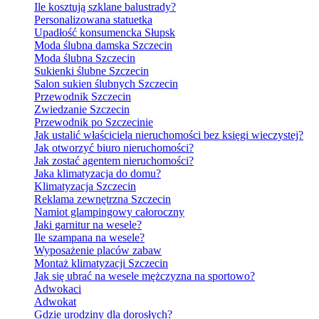
Ile kosztują szklane balustrady?
Personalizowana statuetka
Upadłość konsumencka Słupsk
Moda ślubna damska Szczecin
Moda ślubna Szczecin
Sukienki ślubne Szczecin
Salon sukien ślubnych Szczecin
Przewodnik Szczecin
Zwiedzanie Szczecin
Przewodnik po Szczecinie
Jak ustalić właściciela nieruchomości bez księgi wieczystej?
Jak otworzyć biuro nieruchomości?
Jak zostać agentem nieruchomości?
Jaka klimatyzacja do domu?
Klimatyzacja Szczecin
Reklama zewnętrzna Szczecin
Namiot glampingowy całoroczny
Jaki garnitur na wesele?
Ile szampana na wesele?
Wyposażenie placów zabaw
Montaż klimatyzacji Szczecin
Jak się ubrać na wesele mężczyzna na sportowo?
Adwokaci
Adwokat
Gdzie urodziny dla dorosłych?