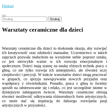
Skip
Hipkart
to
content
Szukaj:
Warsztaty ceramiczne dla dzieci
Warsztaty ceramiczne dla dzieci to doskonała okazja, aby rozwijać
ich kreatywność oraz zdolności manualne. Uczestnictwo w takich
zajęciach pozwala maluchom na wyrażenie siebie poprzez sztukę,
co jest niezwykle ważne w ich rozwoju emocjonalnym i
społecznym. Dzieci mają szansę na naukę różnych technik pracy z
gliną, co nie tylko rozwija ich umiejętności, ale również uczy
cierpliwości i precyzji. W trakcie warsztatów dzieci mogą pracować
w grupach, co sprzyja nawiązywaniu nowych przyjaźni oraz
współpracy z rówieśnikami. Ponadto, praca z gliną to świetny
sposób na odstresowanie się i relaks, co jest szczególnie istotne w
dzisiejszym zabieganym świecie. Warsztaty ceramiczne oferują
również możliwość odkrywania różnorodnych form artystycznych,
co może stać się inspiracją do dalszego rozwijania pasji
artystycznych w przyszłości.