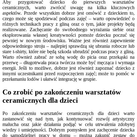
Aby przygotować dziecko do pierwszych warsztatów
ceramicznych, warto zwrócić uwagę na kilka kluczowych
aspektów. Przede wszystkim dobrze jest omówić z dzieckiem to,
czego może się spodziewać podczas zajęć – warto opowiedzieć o
różnych technikach pracy z gliną oraz o tym, jakie projekty będą
realizowane. Zachęcanie do swobodnego wyrażania siebie oraz
eksplorowania własnej kreatywności pomoże dziecku poczuć się
pewniej w nowym środowisku. Ważne jest również zapewnienie
odpowiedniego stroju – najlepiej sprawdzą się ubrania robocze lub
stare t-shirty, które nie będą szkoda ubrudzić podczas pracy z gliną.
Warto również zabrać ze sobą wodę do picia oraz przekąski na
przerwę – długotrwała praca twórcza może być męcząca i wymaga
energii. Jeśli to możliwe, dobrze jest również zapoznać dziecko z
innymi uczestnikami przed rozpoczęciem zajęć; może to pomóc w
przełamaniu lodów i ułatwić integrację w grupie.
Co zrobić po zakończeniu warsztatów
ceramicznych dla dzieci
Po zakończeniu warsztatów ceramicznych dla dzieci warto
zastanowić się nad tym, jak kontynuować rozwój artystyczny
malucha oraz jakie działania podjąć w celu utrwalenia zdobytej
wiedzy i umiejętności. Dobrym pomysłem jest zachęcenie dziecka
do samodzielnej pracy w domu – można zakupić zestaw do