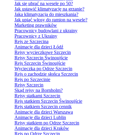
Jak się ubrać na wesele po 50?
Jak ustawić klimatyzację na grzanie?
Jaka klimatyzacja do mieszkania?
Jak upiąć włosy do ramion na wesele?
Marketing prawników
Pracownicy budowlani z ukrainy
Pracownicy z Ukrainy
Rejs ze Szczecina
Animacje dla dzieci Łódź
Rejsy wycieczkowe Szczecin
Rejsy Szczecin Świnoujście
Rejs Szczecin Świnoujście
Wycieczka po Odrze Szczecin
Rejs o zachodzie słońca Szczecin
Rejs po Szczecinie
Rejsy Szczecin
Skąd rejsy na Bornholm?
Rejsy statkami Szczecin
Rejs statkiem Szczecin Świnoujście
Rejs statkiem Szczecin cennik
Animacje dla dzieci Warszawa
Animacje dla dzieci Lublin
Rejsy statkiem po Odrze Szczecin
Animacje dla dzieci Kraków
Rejs po Odrze Szczecin