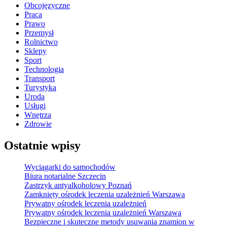
Obcojęzyczne
Praca
Prawo
Przemysł
Rolnictwo
Sklepy
Sport
Technologia
Transport
Turystyka
Uroda
Usługi
Wnętrza
Zdrowie
Ostatnie wpisy
Wyciągarki do samochodów
Biura notarialne Szczecin
Zastrzyk antyalkoholowy Poznań
Zamknięty ośrodek leczenia uzależnień Warszawa
Prywatny ośrodek leczenia uzależnień
Prywatny ośrodek leczenia uzależnień Warszawa
Bezpieczne i skuteczne metody usuwania znamion w