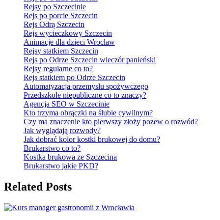
Rejsy po Szczecinie
Rejs po porcie Szczecin
Rejs Odrą Szczecin
Rejs wycieczkowy Szczecin
Animacje dla dzieci Wrocław
Rejsy statkiem Szczecin
Rejs po Odrze Szczecin wieczór panieński
Rejsy regularne co to?
Rejs statkiem po Odrze Szczecin
Automatyzacja przemysłu spożywczego
Przedszkole niepubliczne co to znaczy?
Agencja SEO w Szczecinie
Kto trzyma obrączki na ślubie cywilnym?
Czy ma znaczenie kto pierwszy złoży pozew o rozwód?
Jak wyglądają rozwody?
Jak dobrać kolor kostki brukowej do domu?
Brukarstwo co to?
Kostka brukowa ze Szczecina
Brukarstwo jakie PKD?
Related Posts