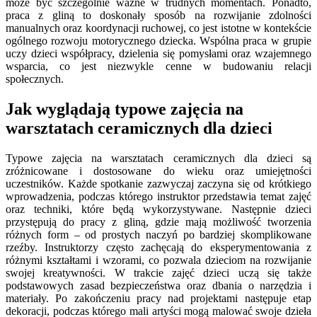
może być szczególnie ważne w trudnych momentach. Ponadto,
praca z gliną to doskonały sposób na rozwijanie zdolności
manualnych oraz koordynacji ruchowej, co jest istotne w kontekście
ogólnego rozwoju motorycznego dziecka. Wspólna praca w grupie
uczy dzieci współpracy, dzielenia się pomysłami oraz wzajemnego
wsparcia, co jest niezwykle cenne w budowaniu relacji
społecznych.
Jak wyglądają typowe zajęcia na
warsztatach ceramicznych dla dzieci
Typowe zajęcia na warsztatach ceramicznych dla dzieci są
zróżnicowane i dostosowane do wieku oraz umiejętności
uczestników. Każde spotkanie zazwyczaj zaczyna się od krótkiego
wprowadzenia, podczas którego instruktor przedstawia temat zajęć
oraz techniki, które będą wykorzystywane. Następnie dzieci
przystępują do pracy z gliną, gdzie mają możliwość tworzenia
różnych form – od prostych naczyń po bardziej skomplikowane
rzeźby. Instruktorzy często zachęcają do eksperymentowania z
różnymi kształtami i wzorami, co pozwala dzieciom na rozwijanie
swojej kreatywności. W trakcie zajęć dzieci uczą się także
podstawowych zasad bezpieczeństwa oraz dbania o narzędzia i
materiały. Po zakończeniu pracy nad projektami następuje etap
dekoracji, podczas którego mali artyści mogą malować swoje dzieła