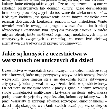
kultury, które oferują takie zajęcia. Często organizowane są one w
szkołach plastycznych lub domach kultury, gdzie doświadczeni
instruktorzy prowadzą zajęcia dostosowane do wieku uczestników.
Kolejnym krokiem jest sprawdzenie opinii innych rodziców oraz
recenzji dotyczących konkretnej pracowni czy instruktora. Warto
również zwrócić uwagę na program warsztatów – im bardziej
różnorodny i kreatywny, tym lepiej dla rozwoju dziecka. Niektóre
miejsca oferują także możliwość organizacji urodzinowych imprez
tematycznych związanych z ceramiką, co może być ciekawą
alternatywą dla tradycyjnych przyjęć urodzinowych.
Jakie są korzyści z uczestnictwa w
warsztatach ceramicznych dla dzieci
Uczestnictwo w warsztatach ceramicznych dla dzieci niesie ze sobą
wiele korzyści, które mają pozytywny wpływ na ich rozwój. Przede
wszystkim, takie zajęcia stają się doskonałą formą aktywności
artystycznej, która pozwala na wyrażenie siebie w sposób twórczy.
Dzieci uczą się nie tylko technik pracy z gliną, ale także rozwijają
swoje umiejętności analityczne i krytyczne myślenie, gdyż muszą
podejmować decyzje dotyczące kształtu, koloru czy faktury swoich
prac. Warsztaty te sprzyjają również rozwojowi emocjonalnemu –
dzieci mają okazję do wyrażania swoich uczuć poprzez sztukę, co