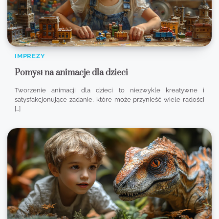
IMPREZY
Pomysł na animacje dla dzieci
Tworzenie animacji dla dzieci to niezwykle kreatywne i
satysfakcjonujące zadanie, które może przynieść wiele radości
[…]