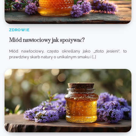
ZDROWIE
Miód nawłociowy jak spożywać?
Miód nawłociowy, często określany jako „złoto jesieni”, to
prawdziwy skarb natury o unikalnym smaku i […]