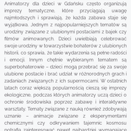
Animatorzy dla dzieci w Gdańsku często organizują
imprezy tematyczne, które przyciągają uwagę
najmłodszych i sprawiają, że każda zabawa staje się
wyjątkowa. Jednym z najpopularniejszych tematów są
urodziny związane z ulubionymi postaciami z bajek czy
filmów animowanych. Dzieci uwielbiają celebrować
swoje urodziny w towarzystwie bohaterów z ulubionych
historii, co sprawia, że takie wydarzenia są pełne radości
i emocji. Innym chętnie wybieranym tematem są
superbohaterowie – dzieci mogą przebrać się za swoje
ulubione postacie i brać udział w różnorodnych grach i
zadaniach związanych z ich supermocami. W ostatnich
latach coraz większą popularnością cieszą się imprezy
ekologiczne, podczas których animatorzy uczą dzieci o
ochronie środowiska poprzez zabawę i interaktywne
warsztaty. Tematy związane z nauką również zdobywają
uznanie – animacje związane z eksperymentami
chemicznymi czy odkrywaniem tajemnic kosmosu
potrafią zainteresować nawet najbardziej wymagające