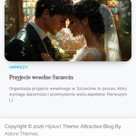
IMPREZY
Przyjecie weselne Szczecin
Organizacja przyjęcia weselnego w Szczecinie to proces, który
wymaga staranności i przemyślenia wielu aspektów. Pierwszym
[…]
Copyright © 2026
Hipkart
Theme: Attractive Blog By
Adore Themes
.