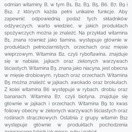
odmian witaminy B, w tym B1, B2, B3, B5, B6, B7, B9 i
B12, z których każda pełni unikalne funkcje. Aby
zapewnić odpowiednią podaż tych składników
odżywczych, warto wiedzieć, w jakich produktach
spożywczych można je znaleźć. Na przykład witamina
B1, znana również jako tiamina, występuje głównie w
produktach pełnoziarnistych, orzechach oraz mięsie
wieprzowym. Witamina B2, czyli ryboflawina, znajduje
się w nabiale, jajkach oraz zielonych warzywach
liściastych. Witamina B3, znana jako niacyna, jest obecna
w mięsie drobiowym, rybach oraz orzechach. Witamina
B5 można znaleźć w jajkach, awokado oraz brokułach.
Z kolei witamina B6 występuje w rybach, drobiu oraz
bananach. Witamina B7, czyli biotyna, znajduje się
głównie w jajkach i orzechach. Witamina B9 to kwas
foliowy obecny w zielonych warzywach liściastych oraz
roślinach strączkowych. Ostatnia z grupy witamin B12
występuje głównie w produktach pochodzenia
zwierzęcego takich jak mięso, ryby i nabiał.