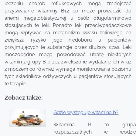
leczeniu chorób refluksowych mogą zmniejszać
przyswajanie witaminy B12 co może prowadzić do
anemii megaloblastycznej u osób długoterminowo
stosujących te leki. Ponadto leki przeciwpadaczkowe
mogą wpływać na metabolizm kwasu foliowego co
zwiększa ryzyko jego niedoboru u pacjentów
przyjmujących te substancje przez dłuższy czas. Leki
moczopędne mogą powodować utratę niektórych
witamin z grupy B przez zwiększone wydalanie ich wraz
z moczem co również wymaga monitorowania poziomu
tych składników odżywczych u pacjentów stosujących
te terapie.
Zobacz także:
Gdzie występuje witamina b?
Nawigacja
Witamina B to grupa
wpisu
rozpuszczalnych w wodzie