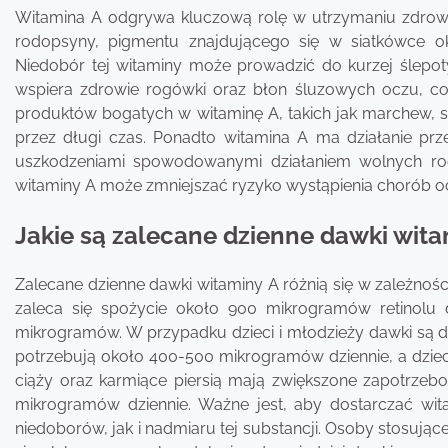
Witamina A odgrywa kluczową rolę w utrzymaniu zdrowi
rodopsyny, pigmentu znajdującego się w siatkówce ok
Niedobór tej witaminy może prowadzić do kurzej ślepot
wspiera zdrowie rogówki oraz błon śluzowych oczu, co 
produktów bogatych w witaminę A, takich jak marchew,
przez długi czas. Ponadto witamina A ma działanie prz
uszkodzeniami spowodowanymi działaniem wolnych ro
witaminy A może zmniejszać ryzyko wystąpienia chorób ocz
Jakie są zalecane dzienne dawki wita
Zalecane dzienne dawki witaminy A różnią się w zależnośc
zaleca się spożycie około 900 mikrogramów retinolu 
mikrogramów. W przypadku dzieci i młodzieży dawki są d
potrzebują około 400-500 mikrogramów dziennie, a dzi
ciąży oraz karmiące piersią mają zwiększone zapotrzebo
mikrogramów dziennie. Ważne jest, aby dostarczać wi
niedoborów, jak i nadmiaru tej substancji. Osoby stosują