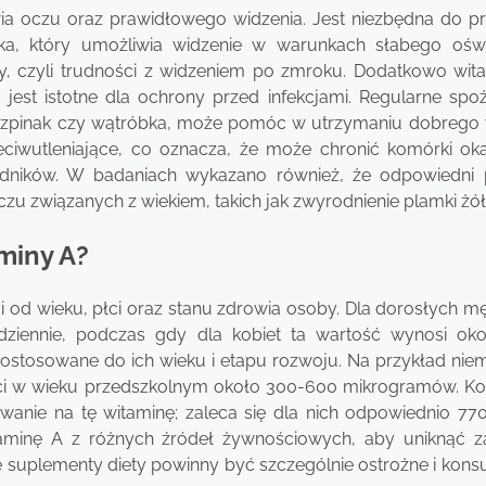
a oczu oraz prawidłowego widzenia. Jest niezbędna do pr
a, który umożliwia widzenie w warunkach słabego oświe
y, czyli trudności z widzeniem po zmroku. Dodatkowo wit
jest istotne dla ochrony przed infekcjami. Regularne spo
 szpinak czy wątróbka, może pomóc w utrzymaniu dobrego
eciwutleniające, co oznacza, że może chronić komórki ok
dników. W badaniach wykazano również, że odpowiedni
u związanych z wiekiem, takich jak zwyrodnienie plamki żółt
miny A?
i od wieku, płci oraz stanu zdrowia osoby. Dla dorosłych m
dziennie, podczas gdy dla kobiet ta wartość wynosi ok
ostosowane do ich wieku i etapu rozwoju. Na przykład nie
eci w wieku przedszkolnym około 300-600 mikrogramów. Ko
wanie na tę witaminę; zaleca się dla nich odpowiednio 770
taminę A z różnych źródeł żywnościowych, aby uniknąć 
ce suplementy diety powinny być szczególnie ostrożne i kon