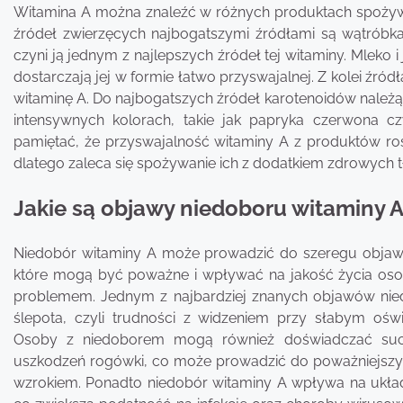
Witamina A można znaleźć w różnych produktach spożywc
źródeł zwierzęcych najbogatszymi źródłami są wątróbka,
czyni ją jednym z najlepszych źródeł tej witaminy. Mleko i
dostarczają jej w formie łatwo przyswajalnej. Z kolei źró
witaminę A. Do najbogatszych źródeł karotenoidów należą 
intensywnych kolorach, takie jak papryka czerwona 
pamiętać, że przyswajalność witaminy A z produktów ro
dlatego zaleca się spożywanie ich z dodatkiem zdrowych t
Jakie są objawy niedoboru witaminy 
Niedobór witaminy A może prowadzić do szeregu obja
które mogą być poważne i wpływać na jakość życia oso
problemem. Jednym z najbardziej znanych objawów nied
ślepota, czyli trudności z widzeniem przy słabym oświ
Osoby z niedoborem mogą również doświadczać suc
uszkodzeń rogówki, co może prowadzić do poważniejsz
wzrokiem. Ponadto niedobór witaminy A wpływa na ukła