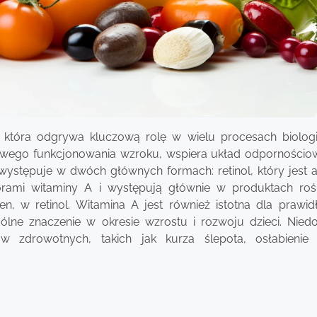
, która odgrywa kluczową rolę w wielu procesach biolog
owego funkcjonowania wzroku, wspiera układ odpornościo
występuje w dwóch głównych formach: retinol, który jest 
orami witaminy A i występują głównie w produktach rośl
ten, w retinol. Witamina A jest również istotna dla prawi
lne znaczenie w okresie wzrostu i rozwoju dzieci. Niedo
zdrowotnych, takich jak kurza ślepota, osłabienie 