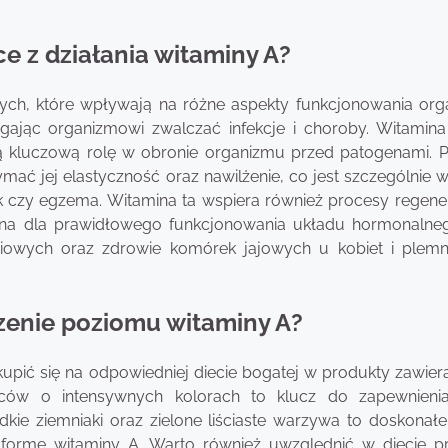
e z działania witaminy A?
ych, które wpływają na różne aspekty funkcjonowania org
jąc organizmowi zwalczać infekcje i choroby. Witamina 
ją kluczową rolę w obronie organizmu przed patogenami. 
ć jej elastyczność oraz nawilżenie, co jest szczególnie 
k czy egzema. Witamina ta wspiera również procesy regene
totna dla prawidłowego funkcjonowania układu hormonalne
owych oraz zdrowie komórek jajowych u kobiet i plem
szenie poziomu witaminy A?
pić się na odpowiedniej diecie bogatej w produkty zawiera
ców o intensywnych kolorach to klucz do zapewnieni
dkie ziemniaki oraz zielone liściaste warzywa to doskonałe
 formę witaminy A. Warto również uwzględnić w diecie p