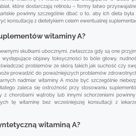
biał, które dostarczają retinolu – formy łatwo przyswajaln
ańskie powinny szczególnie dbać o to, aby ich dieta była
yć konsultację z dietetykiem celem ewentualnej suplementac
suplementów witaminy A?
 pewnymi skutkami ubocznymi, zwłaszcza gdy są one przy
ej występujące objawy toksyczności to bóle głowy, nudnoś
wiadczać problemów ze skórą takich jak suchość czy swę
oże prowadzić do poważniejszych problemów zdrowotnych
żarnych nadmiar witaminy A może być szczególnie niebezp
Dlatego zaleca się ostrożność przy stosowaniu suplement
y z chorobami wątroby lub innymi schorzeniami powinny
ch tę witaminę bez wcześniejszej konsultacji z lekar
syntetyczną witaminą A?