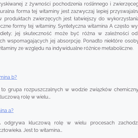
skiwanej z żywności pochodzenia roślinnego i zwierzęcego
ralna forma tej witaminy jest zazwyczaj lepiej przyswajaln
w produktach zwierzęcych jest łatwiejszy do wykorzystani
yczne formy tej witaminy. Syntetyczna witamina A często wy
diety; jej skuteczność może być różna w zależności o
ych wspomagających jej absorpcję. Ponadto niektóre oso
itaminy ze względu na indywidualne różnice metaboliczne.
amina b?
 to grupa rozpuszczalnych w wodzie związków chemiczny
luczową rolę w wielu…
ina a?
A odgrywa kluczową rolę w wielu procesach zachod
złowieka. Jest to witamina…