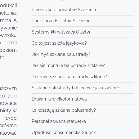
odukcji
Przedszkole prywatne Szczecin
tlenia.
amina A
Punkt przedszkolny Szczecin
żywanie
Systemy klimatyzacji Olsztyn
 wzroku
a przed
Co to jest szkoła językowa?
 poziom
Jak myć szklane balustrady?
ej.
Jak sie montuje balustrady szklane?
Jak myć szklane balustrady szklane?
Szklane balustrady balkonowe jak czyścić?
ężczyzn
oło 700
Drukarnia wielkoformatowa
mowlęta
Ile kosztują szklane balustrady?
biety w
 i 1300
Personalizowana statuetka
zarówno
Upadłość konsumencka Słupsk
sultować