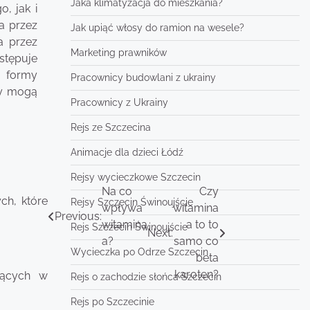
Jaka klimatyzacja do mieszkania?
, jak i
a przez
Jak upiąć włosy do ramion na wesele?
a przez
Marketing prawników
stępuje
d formy
Pracownicy budowlani z ukrainy
by mogą
Pracownicy z Ukrainy
Rejs ze Szczecina
Animacje dla dzieci Łódź
Rejsy wycieczkowe Szczecin
Na co
Czy
ch, które
Rejsy Szczecin Świnoujście
wpływa
witamina
Previous:
witamina
a to to
Rejs Szczecin Świnoujście
Next:
a?
samo co
Wycieczka po Odrze Szczecin
beta
karoten?
zących w
Rejs o zachodzie słońca Szczecin
Rejs po Szczecinie