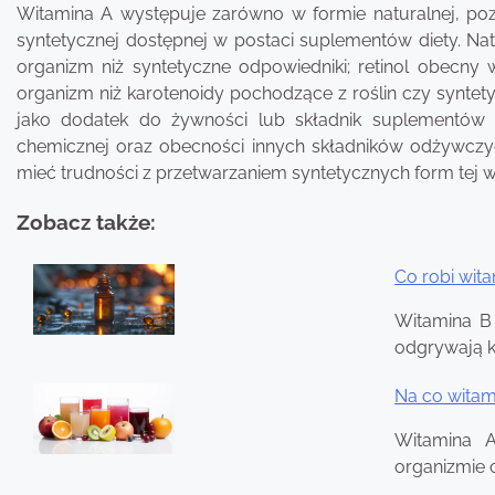
Witamina A występuje zarówno w formie naturalnej, pozy
syntetycznej dostępnej w postaci suplementów diety. Natu
organizm niż syntetyczne odpowiedniki; retinol obecny 
organizm niż karotenoidy pochodzące z roślin czy syntet
jako dodatek do żywności lub składnik suplementów 
chemicznej oraz obecności innych składników odżywcz
mieć trudności z przetwarzaniem syntetycznych form tej w
Zobacz także:
Co robi wit
Nawigacja
Witamina B
wpisu
odgrywają k
Na co witam
Witamina 
organizmie c