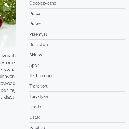
Obcojęzyczne
Praca
Prawo
Przemysł
Rolnictwo
Sklepy
icznych
wy oraz
Sport
aktywną
Technologia
innych.
dłowego
Transport
bór tej
Turystyka
układu
Uroda
Usługi
Wnętrza