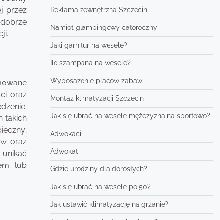
ej przez
Reklama zewnętrzna Szczecin
 dobrze
Namiot glampingowy całoroczny
ji.
Jaki garnitur na wesele?
Ile szampana na wesele?
Wyposażenie placów zabaw
jmowane
ci oraz
Montaż klimatyzacji Szczecin
dzenie.
Jak się ubrać na wesele mężczyzna na sportowo?
 takich
ieczny;
Adwokaci
ów oraz
Adwokat
 unikać
zem lub
Gdzie urodziny dla dorosłych?
Jak się ubrać na wesele po 50?
Jak ustawić klimatyzację na grzanie?