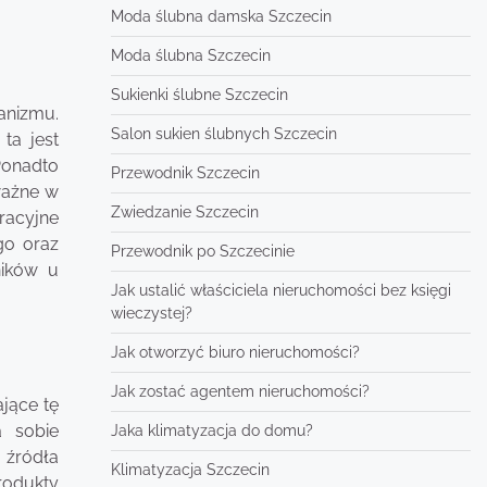
Moda ślubna damska Szczecin
Moda ślubna Szczecin
Sukienki ślubne Szczecin
anizmu.
Salon sukien ślubnych Szczecin
ta jest
Ponadto
Przewodnik Szczecin
ważne w
Zwiedzanie Szczecin
racyjne
go oraz
Przewodnik po Szczecinie
ników u
Jak ustalić właściciela nieruchomości bez księgi
wieczystej?
Jak otworzyć biuro nieruchomości?
Jak zostać agentem nieruchomości?
jące tę
a sobie
Jaka klimatyzacja do domu?
 źródła
Klimatyzacja Szczecin
rodukty