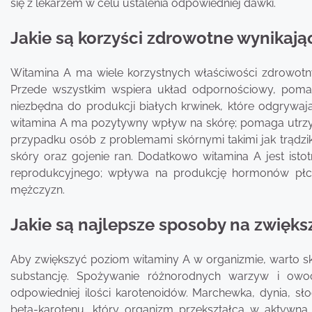
się z lekarzem w celu ustalenia odpowiedniej dawki.
Jakie są korzyści zdrowotne wynikając
Witamina A ma wiele korzystnych właściwości zdrowotn
Przede wszystkim wspiera układ odpornościowy, pomaga
niezbędna do produkcji białych krwinek, które odgrywa
witamina A ma pozytywny wpływ na skórę; pomaga utrzyma
przypadku osób z problemami skórnymi takimi jak trądzi
skóry oraz gojenie ran. Dodatkowo witamina A jest is
reprodukcyjnego; wpływa na produkcję hormonów płci
mężczyzn.
Jakie są najlepsze sposoby na zwięk
Aby zwiększyć poziom witaminy A w organizmie, warto sku
substancję. Spożywanie różnorodnych warzyw i owo
odpowiedniej ilości karotenoidów. Marchewka, dynia, sło
beta-karotenu, który organizm przekształca w aktywną