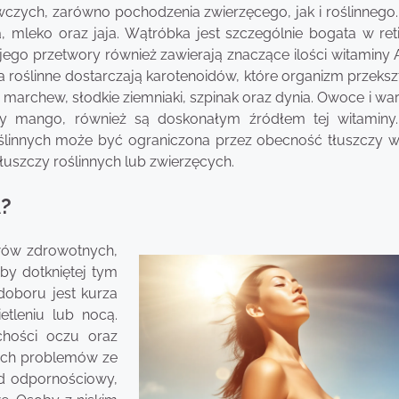
zych, zarówno pochodzenia zwierzęcego, jak i roślinnego
 mleko oraz jaja. Wątróbka jest szczególnie bogata w reti
 jego przetwory również zawierają znaczące ilości witaminy A
dła roślinne dostarczają karotenoidów, które organizm przeks
marchew, słodkie ziemniaki, szpinak oraz dynia. Owoce i wa
czy mango, również są doskonałym źródłem tej witaminy
ślinnych może być ograniczona przez obecność tłuszczy w 
łuszczy roślinnych lub zwierzęcych.
A?
wów zdrowotnych,
by dotkniętej tym
oboru jest kurza
etleniu lub nocą.
hości oczu oraz
ych problemów ze
d odpornościowy,