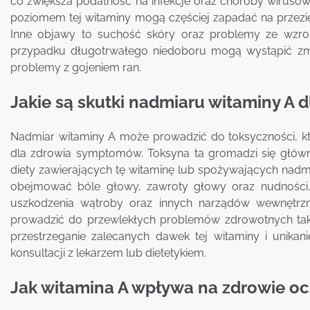
co zwiększa podatność na infekcje oraz choroby wirusow
poziomem tej witaminy mogą częściej zapadać na przezię
Inne objawy to suchość skóry oraz problemy ze wzro
przypadku długotrwałego niedoboru mogą wystąpić zm
problemy z gojeniem ran.
Jakie są skutki nadmiaru witaminy A 
Nadmiar witaminy A może prowadzić do toksyczności, któ
dla zdrowia symptomów. Toksyna ta gromadzi się głó
diety zawierających tę witaminę lub spożywających nadm
obejmować bóle głowy, zawroty głowy oraz nudności
uszkodzenia wątroby oraz innych narządów wewnętrz
prowadzić do przewlekłych problemów zdrowotnych taki
przestrzeganie zalecanych dawek tej witaminy i unik
konsultacji z lekarzem lub dietetykiem.
Jak witamina A wpływa na zdrowie oc