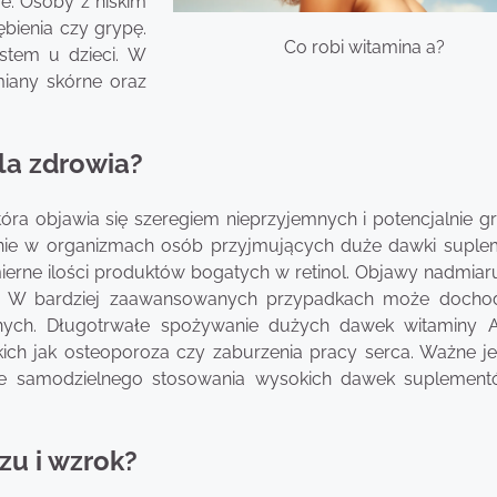
e. Osoby z niskim
bienia czy grypę.
Co robi witamina a?
stem u dzieci. W
iany skórne oraz
dla zdrowia?
ra objawia się szeregiem nieprzyjemnych i potencjalnie g
wnie w organizmach osób przyjmujących duże dawki supl
ierne ilości produktów bogatych w retinol. Objawy nadmia
. W bardziej zaawansowanych przypadkach może docho
nych. Długotrwałe spożywanie dużych dawek witaminy
ch jak osteoporoza czy zaburzenia pracy serca. Ważne je
anie samodzielnego stosowania wysokich dawek suplemen
zu i wzrok?