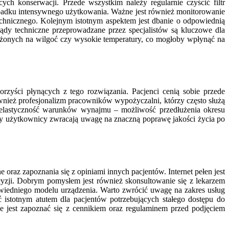
ych konserwacji. Przede wszystkim należy regularnie czyścić filtr
przypadku intensywnego użytkowania. Ważne jest również monitorowanie
echnicznego. Kolejnym istotnym aspektem jest dbanie o odpowiednią
lądy techniczne przeprowadzane przez specjalistów są kluczowe dla
rażonych na wilgoć czy wysokie temperatury, co mogłoby wpłynąć na
zyści płynących z tego rozwiązania. Pacjenci cenią sobie przede
nież profesjonalizm pracowników wypożyczalni, którzy często służą
e elastyczność warunków wynajmu – możliwość przedłużenia okresu
zy użytkownicy zwracają uwagę na znaczną poprawę jakości życia po
raz zapoznania się z opiniami innych pacjentów. Internet pełen jest
yzji. Dobrym pomysłem jest również skonsultowanie się z lekarzem
owiedniego modelu urządzenia. Warto zwrócić uwagę na zakres usług
 istotnym atutem dla pacjentów potrzebujących stałego dostępu do
 jest zapoznać się z cennikiem oraz regulaminem przed podjęciem