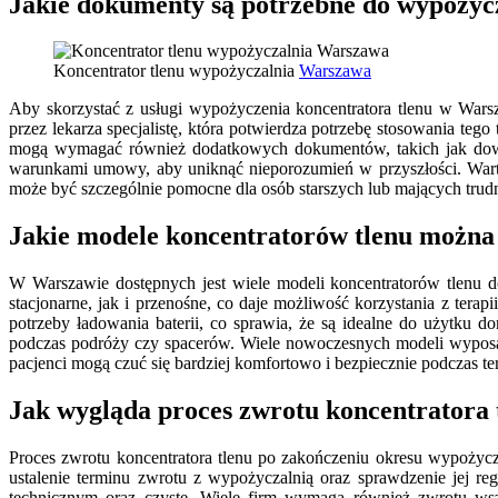
Jakie dokumenty są potrzebne do wypożycz
Koncentrator tlenu wypożyczalnia
Warszawa
Aby skorzystać z usługi wypożyczenia koncentratora tlenu w Wars
przez lekarza specjalistę, która potwierdza potrzebę stosowania teg
mogą wymagać również dodatkowych dokumentów, takich jak dowód
warunkami umowy, aby uniknąć nieporozumień w przyszłości. Wart
może być szczególnie pomocne dla osób starszych lub mających trudn
Jakie modele koncentratorów tlenu możn
W Warszawie dostępnych jest wiele modeli koncentratorów tlenu 
stacjonarne, jak i przenośne, co daje możliwość korzystania z ter
potrzeby ładowania baterii, co sprawia, że są idealne do użytku d
podczas podróży czy spacerów. Wiele nowoczesnych modeli wyposażo
pacjenci mogą czuć się bardziej komfortowo i bezpiecznie podczas ter
Jak wygląda proces zwrotu koncentratora 
Proces zwrotu koncentratora tlenu po zakończeniu okresu wypożycz
ustalenie terminu zwrotu z wypożyczalnią oraz sprawdzenie jej r
technicznym oraz czyste. Wiele firm wymaga również zwrotu wsz