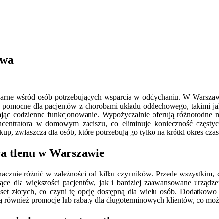
awa
popularne wśród osób potrzebujących wsparcia w oddychaniu. W Warszaw
kle pomocne dla pacjentów z chorobami układu oddechowego, takimi ja
iając codzienne funkcjonowanie. Wypożyczalnie oferują różnorodne
koncentratora w domowym zaciszu, co eliminuje konieczność częst
kup, zwłaszcza dla osób, które potrzebują go tylko na krótki okres czas
ra tlenu w Warszawie
acznie różnić w zależności od kilku czynników. Przede wszystkim, c
jące dla większości pacjentów, jak i bardziej zaawansowane urząd
uset złotych, co czyni tę opcję dostępną dla wielu osób. Dodatko
ją również promocje lub rabaty dla długoterminowych klientów, co mo