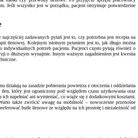
. Jeśli wszystko jest w porządku, pacjent otrzymuje potwierdzenie
e
ajczęściej zadawanych pytań jest to, czy potrzebna jest recepta na
pii tlenowej. Kolejnym istotnym pytaniem jest to, jak długo można
indywidualnych potrzeb pacjenta. Pacjenci często pytają również o
ecyzji o dłuższym wynajmie. Innym ważnym zagadnieniem jest kwestia
chniczne.
działają na zasadzie pobierania powietrza z otoczenia i oddzielania
 tlen, który jest ograniczony pod względem czasu użytkowania oraz
 ich napełniać ani wymieniać, co wiąże się z dodatkowymi kosztami.
. Warto także zwrócić uwagę na mobilność – nowoczesne przenośne
referować butle tlenowe ze względu na ich prostotę i niezależność od