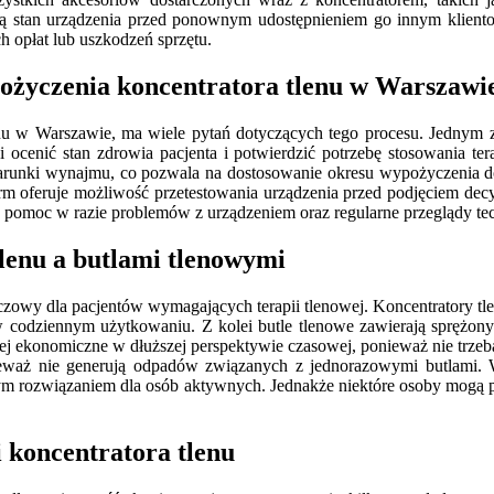
ją stan urządzenia przed ponownym udostępnieniem go innym klientom
 opłat lub uszkodzeń sprzętu.
ypożyczenia koncentratora tlenu w Warszawi
u w Warszawie, ma wiele pytań dotyczących tego procesu. Jednym z n
ocenić stan zdrowia pacjenta i potwierdzić potrzebę stosowania tera
arunki wynajmu, co pozwala na dostosowanie okresu wypożyczenia do 
 firm oferuje możliwość przetestowania urządzenia przed podjęciem d
 pomoc w razie problemów z urządzeniem oraz regularne przeglądy te
tlenu a butlami tlenowymi
owy dla pacjentów wymagających terapii tlenowej. Koncentratory tlenu 
 w codziennym użytkowaniu. Z kolei butle tlenowe zawierają sprężony
ej ekonomiczne w dłuższej perspektywie czasowej, ponieważ nie trzeba
onieważ nie generują odpadów związanych z jednorazowymi butlami
ealnym rozwiązaniem dla osób aktywnych. Jednakże niektóre osoby mogą p
 koncentratora tlenu