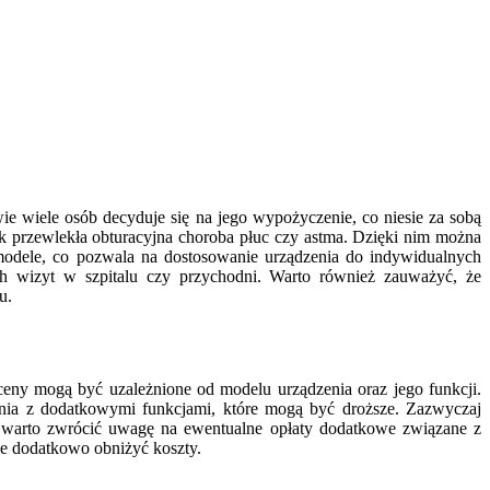
ie wiele osób decyduje się na jego wypożyczenie, co niesie za sobą
k przewlekła obturacyjna choroba płuc czy astma. Dzięki nim można
 modele, co pozwala na dostosowanie urządzenia do indywidualnych
ych wizyt w szpitalu czy przychodni. Warto również zauważyć, że
u.
eny mogą być uzależnione od modelu urządzenia oraz jego funkcji.
zenia z dodatkowymi funkcjami, które mogą być droższe. Zazwyczaj
wo warto zwrócić uwagę na ewentualne opłaty dodatkowe związane z
że dodatkowo obniżyć koszty.