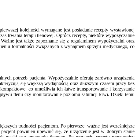
ierwszej kolejności wymagane jest posiadanie recepty wystawionej
zas trwania terapii tlenowej. Oprócz recepty, niektóre wypożyczalnie
ażne jest także zapoznanie się z regulaminem wypożyczalni oraz
wieniu formalności związanych z wynajmem sprzętu medycznego, co
nych potrzeb pacjenta. Wypożyczalnie oferują zarówno urządzenia
rakteryzują się większą wydajnością oraz dłuższym czasem pracy bez
j kompaktowe, co umożliwia ich łatwe transportowanie i korzystanie
pływu tlenu czy monitorowanie poziomu saturacji krwi. Dzięki temu
ększych trudności pacjentom. Po pierwsze, ważne jest wcześniejsze
pacjent powinien upewnić się, że urządzenie jest w dobrym stanie
ak maski czy przewody tlenowe. Po przyjęciu sprzętu pracownicy