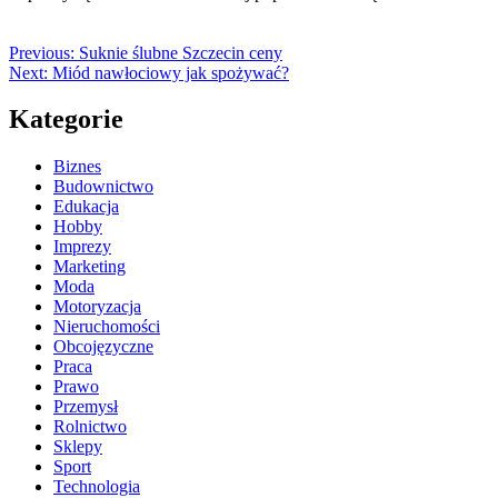
Previous:
Suknie ślubne Szczecin ceny
Next:
Miód nawłociowy jak spożywać?
Kategorie
Biznes
Budownictwo
Edukacja
Hobby
Imprezy
Marketing
Moda
Motoryzacja
Nieruchomości
Obcojęzyczne
Praca
Prawo
Przemysł
Rolnictwo
Sklepy
Sport
Technologia