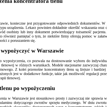
enia koncentratora tlenu
zawie, konieczne jest przygotowanie odpowiednich dokumentów. W p
o typu urządzenia. Lekarz powinien dokładnie określić wskazania oraz c
 osobisty lub inny dokument potwierdzający tożsamość pacjenta. W
o również pamiętać o tym, że niektóre firmy oferują pomoc w załat
ości z poruszaniem się.
a wypożyczyć w Warszawie
do wypożyczenia, co pozwala na dostosowanie wyboru do indywidual
apii tlenowej w różnych warunkach. Modele stacjonarne zazwyczaj cha
omowego. Z kolei przenośne koncentratory tlenu są lżejsze i bardzie
nych jest w dodatkowe funkcje, takie jak możliwość regulacji prze
apii tlenowej.
tlenu po wypożyczeniu
enia w Warszawie jest stosunkowo prosty i zazwyczaj nie sprawia wi
egulaminu dotyczącego zwrotów sprzętu medycznego. W dniu zwrotu 
ystkich akcesoriów dostarczonych wraz z koncentratorem, takich j