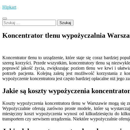
Skip
Hipkart
to
content
Szukaj:
Koncentrator tlenu wypożyczalnia Warsz
Koncentrator tlenu to urządzenie, które staje się coraz bardziej 
szereg korzyści. Przede wszystkim, koncentratory tlenu są niezwy
poprawić jakość życia, zwiększając poziom tlenu we krwi i ułatw
potrzeb pacjenta. Kolejną zaletą jest możliwość korzystania z 
wypożyczenie koncentratora jest często bardziej opłacalne niż jego za
Jakie są koszty wypożyczenia koncentrato
Koszty wypożyczenia koncentratora tlenu w Warszawie mogą się zn
Wypożyczalnie oferują zarówno proste modele, które są wystarcza
miesięczny koszt wypożyczenia wynosi od kilkudziesięciu do kilk
transportem czy serwisem urządzenia. Niektóre wypożyczalnie oferu