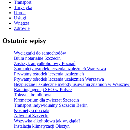
Transport
Turystyka
Uroda
Usługi
Wnętrza
Zdrowie
Ostatnie wpisy
Wyciągarki do samochodów
Biura notarialne Szczecin
Zastrzyk antyalkoholowy Poznań
Zamknięty ośrodek leczenia uzależnień Warszawa
Prywatny ośrodek leczenia uzależnień
Prywatny ośrodek leczenia uzależnień Warszawa
Bezpieczne i skuteczne metody usuwania znamion w Warszaw
Ranking agencji SEO w Polsce
Toksyna botulinowa
Krematorium dla zwierząt Szczecin
Transport indywidualny Szczecin Berlin
Kosmetyki do ciała
Adwokat Szczecin
Wszywka alkoholowa jak wygląda?
Instalacja klimatyzacji Olsztyn