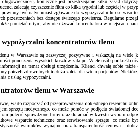
długowieczność, konieczne jest przestrzeganie kilku zasad dotycząc
ducenci zalecają czyszczenie filtra co kilka tygodni lub częściej w 
i powinny być natychmiast zgłaszane do wypożyczalni lub serwisu t
ch przestrzeniach bez dostępu świeżego powietrza. Regularne przeg
o także pamiętać o tym, aby nie używać koncentratora w miejscach na
z wypożyczalni koncentratorów tlenu
tlenu w Warszawie są zazwyczaj pozytywne i wskazują na wiele kor
ości ponoszenia wysokich kosztów zakupu. Wiele osób podkreśla rów
nformacji na temat obsługi urządzenia. Klienci chwalą sobie takż
y potrzeb zdrowotnych to duża zaleta dla wielu pacjentów. Niektór
ania z usług wypożyczalni.
entratorów tlenu w Warszawie
ie, warto rozpocząć od przeprowadzenia dokładnego researchu online o
najem sprzętu medycznego, co może pomóc w podjęciu świadomej dec
ą oni polecić sprawdzone firmy oraz doradzić w kwestii wyboru odp
tkowe wsparcie techniczne oraz serwisowanie sprzętu, co może być
styczność warunków wynajmu oraz transparentność cenowa – dobrze