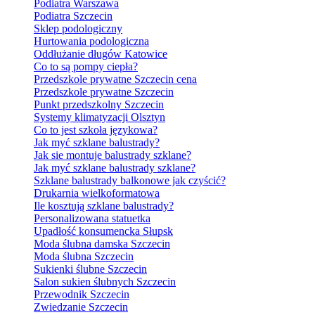
Podiatra Warszawa
Podiatra Szczecin
Sklep podologiczny
Hurtowania podologiczna
Oddłużanie długów Katowice
Co to są pompy ciepła?
Przedszkole prywatne Szczecin cena
Przedszkole prywatne Szczecin
Punkt przedszkolny Szczecin
Systemy klimatyzacji Olsztyn
Co to jest szkoła językowa?
Jak myć szklane balustrady?
Jak sie montuje balustrady szklane?
Jak myć szklane balustrady szklane?
Szklane balustrady balkonowe jak czyścić?
Drukarnia wielkoformatowa
Ile kosztują szklane balustrady?
Personalizowana statuetka
Upadłość konsumencka Słupsk
Moda ślubna damska Szczecin
Moda ślubna Szczecin
Sukienki ślubne Szczecin
Salon sukien ślubnych Szczecin
Przewodnik Szczecin
Zwiedzanie Szczecin