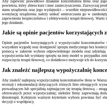
Aby zapewnić prawidłowe działanie koncentratora tlenu oraz jego 
powietrza, który zbiera kurz i inne zanieczyszczenia. Zazwyczaj pro
stanu urządzenia oraz jego wydajności – wszelkie nieprawidłowośc
wentylację urządzenia; należy unikać umieszczania go w zamknięty
zapewnienia bezpieczeństwa i efektywności terapii tlenowej. Wart
jego działanie.
Jakie są opinie pacjentów korzystających 
Opinie pacjentów korzystających z wypożyczalni koncentratorów 
wszystkim wygodę oraz dostępność sprzętu medycznego bez konieczn
pomocą w zakresie wyboru odpowiedniego modelu oraz udzielają i
wypożyczenia lub wymiany sprzętu na inny model w przypadku zmian
rozpoczęciu terapii tlenowej, co dodatkowo motywuje ich do korzyst
Jak znaleźć najlepszą wypożyczalnię konc
Aby znaleźć najlepszą wypożyczalnię koncentratorów tlenu w Warszaw
recenzji i rekomendacji dotyczących różnych firm oferujących wy
prowadzącym lub specjalistą zajmującym się terapią tlenową – mog
oferowanych przez wypożyczalnię; niektóre firmy zapewniają doda
tlenoterapii. Kolejnym ważnym kryterium wyboru powinna być ela
decyzji o współpracy.