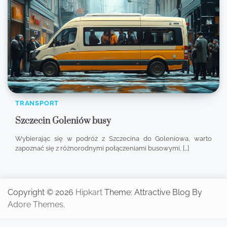
TRANSPORT
Szczecin Goleniów busy
Wybierając się w podróż z Szczecina do Goleniowa, warto
zapoznać się z różnorodnymi połączeniami busowymi, […]
Copyright © 2026
Hipkart
Theme: Attractive Blog By
Adore Themes
.