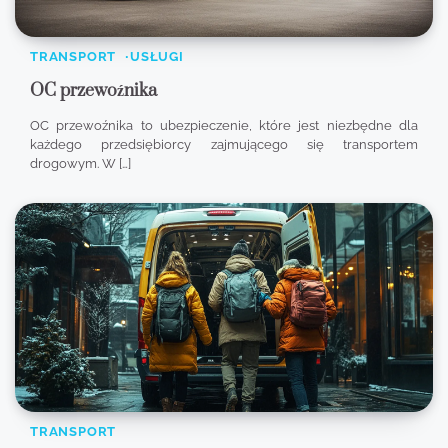
TRANSPORT
USŁUGI
OC przewoźnika
OC przewoźnika to ubezpieczenie, które jest niezbędne dla
każdego przedsiębiorcy zajmującego się transportem
drogowym. W […]
TRANSPORT