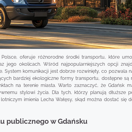
olsce, oferuje różnorodne środki transportu, które umoż
z jego okolicach. Wśród najpopularniejszych opcji znajd
. System komunikacji jest dobrze rozwinięty, co pozwala n
ących bardziej ekologiczne formy transportu, dostępne są 
ktach na terenie miasta. Warto zaznaczyć, że Gdańsk m
wnemu stylowi życia. Dla tych, którzy planują dłuższe p
lotniczym imienia Lecha Wałęsy, skąd można dostać się d
ortu publicznego w Gdańsku