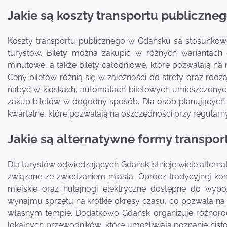
Jakie są koszty transportu publiczneg
Koszty transportu publicznego w Gdańsku są stosunkowo
turystów. Bilety można zakupić w różnych wariantach 
minutowe, a także bilety całodniowe, które pozwalają na n
Ceny biletów różnią się w zależności od strefy oraz rodzaj
nabyć w kioskach, automatach biletowych umieszczonych
zakup biletów w dogodny sposób. Dla osób planujących 
kwartalne, które pozwalają na oszczędności przy regularn
Jakie są alternatywne formy transpo
Dla turystów odwiedzających Gdańsk istnieje wiele alter
związane ze zwiedzaniem miasta. Oprócz tradycyjnej komu
miejskie oraz hulajnogi elektryczne dostępne do wypo
wynajmu sprzętu na krótkie okresy czasu, co pozwala na
własnym tempie. Dodatkowo Gdańsk organizuje różnoro
lokalnych przewodników, które umożliwiają poznanie histor