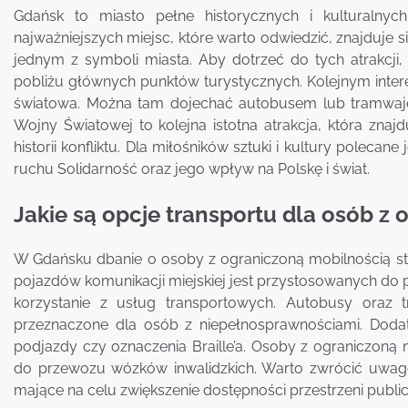
Gdańsk to miasto pełne historycznych i kulturalnych
najważniejszych miejsc, które warto odwiedzić, znajduje 
jednym z symboli miasta. Aby dotrzeć do tych atrakcji,
pobliżu głównych punktów turystycznych. Kolejnym intere
światowa. Można tam dojechać autobusem lub tramwaj
Wojny Światowej to kolejna istotna atrakcja, która zna
historii konfliktu. Dla miłośników sztuki i kultury polecane
ruchu Solidarność oraz jego wpływ na Polskę i świat.
Jakie są opcje transportu dla osób 
W Gdańsku dbanie o osoby z ograniczoną mobilnością sta
pojazdów komunikacji miejskiej jest przystosowanych do p
korzystanie z usług transportowych. Autobusy oraz
przeznaczone dla osób z niepełnosprawnościami. Dodat
podjazdy czy oznaczenia Braille’a. Osoby z ograniczon
do przewozu wózków inwalidzkich. Warto zwrócić uwagę 
mające na celu zwiększenie dostępności przestrzeni public