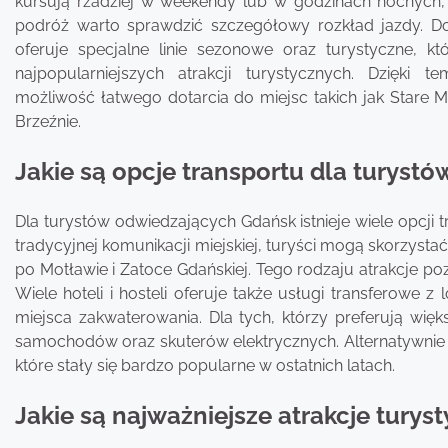
kursują rzadziej w weekendy lub w godzinach nocnych,
podróż warto sprawdzić szczegółowy rozkład jazdy. 
oferuje specjalne linie sezonowe oraz turystyczne, k
najpopularniejszych atrakcji turystycznych. Dzięki t
możliwość łatwego dotarcia do miejsc takich jak Stare M
Brzeźnie.
Jakie są opcje transportu dla turys
Dla turystów odwiedzających Gdańsk istnieje wiele opcji 
tradycyjnej komunikacji miejskiej, turyści mogą skorzyst
po Motławie i Zatoce Gdańskiej. Tego rodzaju atrakcje po
Wiele hoteli i hosteli oferuje także usługi transferowe 
miejsca zakwaterowania. Dla tych, którzy preferują wię
samochodów oraz skuterów elektrycznych. Alternatywnie 
które stały się bardzo popularne w ostatnich latach.
Jakie są najważniejsze atrakcje turys