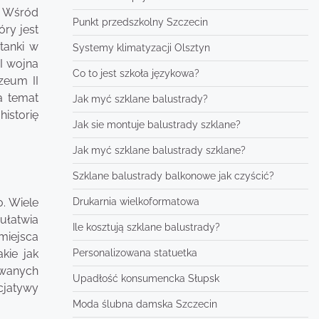
. Wśród
Punkt przedszkolny Szczecin
óry jest
tanki w
Systemy klimatyzacji Olsztyn
I wojna
Co to jest szkoła językowa?
zeum II
a temat
Jak myć szklane balustrady?
historię
Jak sie montuje balustrady szklane?
Jak myć szklane balustrady szklane?
Szklane balustrady balkonowe jak czyścić?
Drukarnia wielkoformatowa
. Wiele
ułatwia
Ile kosztują szklane balustrady?
miejsca
Personalizowana statuetka
kie jak
owanych
Upadłość konsumencka Słupsk
cjatywy
Moda ślubna damska Szczecin