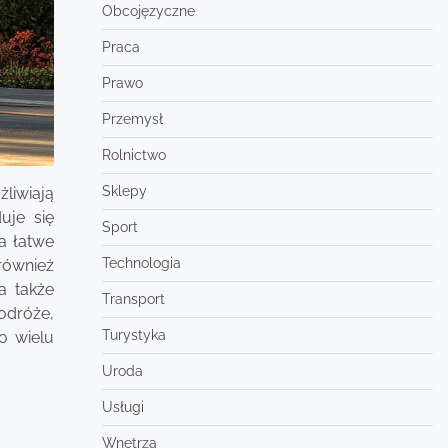
Obcojęzyczne
Praca
Prawo
Przemysł
Rolnictwo
Sklepy
liwiają
uje się
Sport
a łatwe
Technologia
również
a także
Transport
odróże,
Turystyka
o wielu
Uroda
Usługi
Wnętrza