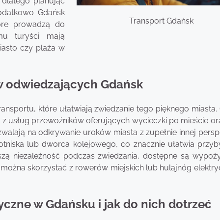
 dlatego planując
Dodatkowo Gdańsk
Transport Gdańsk
tóre prowadzą do
emu turyści mają
iasto czy plaża w
tów odwiedzających Gdańsk
transportu, które ułatwiają zwiedzanie tego pięknego miasta
ać z usług przewoźników oferujących wycieczki po mieście or
zwalają na odkrywanie uroków miasta z zupełnie innej persp
z lotniska lub dworca kolejowego, co znacznie ułatwia przy
kszą niezależność podczas zwiedzania, dostępne są wypoży
można skorzystać z rowerów miejskich lub hulajnóg elektry
tyczne w Gdańsku i jak do nich dotrzeć