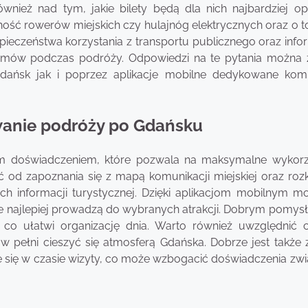
również nad tym, jakie bilety będą dla nich najbardziej op
ność rowerów miejskich czy hulajnóg elektrycznych oraz o t
ieczeństwa korzystania z transportu publicznego oraz infor
lemów podczas podróży. Odpowiedzi na te pytania można 
dańsk jak i poprzez aplikacje mobilne dedykowane komu
wanie podróży po Gdańsku
 doświadczeniem, które pozwala na maksymalne wykorz
od zapoznania się z mapą komunikacji miejskiej oraz roz
ach informacji turystycznej. Dzięki aplikacjom mobilnym m
ie najlepiej prowadzą do wybranych atrakcji. Dobrym pomysł
, co ułatwi organizację dnia. Warto również uwzględnić 
w pełni cieszyć się atmosferą Gdańska. Dobrze jest także 
 się w czasie wizyty, co może wzbogacić doświadczenia zwi