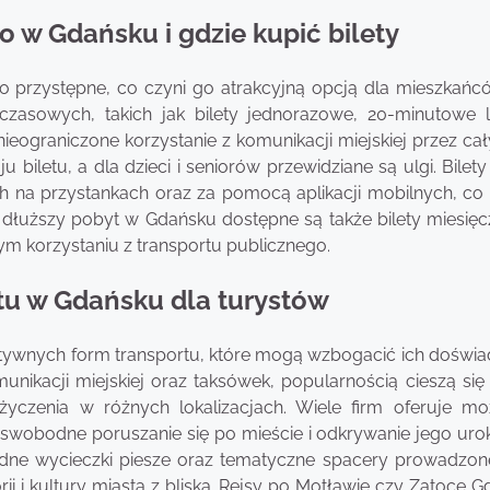
o w Gdańsku i gdzie kupić bilety
 przystępne, co czyni go atrakcyjną opcją dla mieszkańc
czasowych, takich jak bilety jednorazowe, 20-minutowe 
ieograniczone korzystanie z komunikacji miejskiej przez cał
u biletu, a dla dzieci i seniorów przewidziane są ulgi. Bile
 na przystankach oraz za pomocą aplikacji mobilnych, co 
dłuższy pobyt w Gdańsku dostępne są także bilety miesięc
ym korzystaniu z transportu publicznego.
rtu w Gdańsku dla turystów
natywnych form transportu, które mogą wzbogacić ich doświa
nikacji miejskiej oraz taksówek, popularnością cieszą się
życzenia w różnych lokalizacjach. Wiele firm oferuje mo
 swobodne poruszanie się po mieście i odkrywanie jego ur
dne wycieczki piesze oraz tematyczne spacery prowadzon
ii i kultury miasta z bliska. Rejsy po Motławie czy Zatoce G