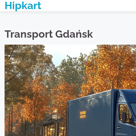
Hipkart
Skip
to
content
Transport Gdańsk