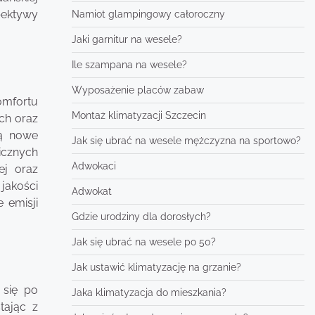
pektywy
Namiot glampingowy całoroczny
Jaki garnitur na wesele?
Ile szampana na wesele?
Wyposażenie placów zabaw
omfortu
Montaż klimatyzacji Szczecin
ch oraz
są nowe
Jak się ubrać na wesele mężczyzna na sportowo?
icznych
Adwokaci
ej oraz
 jakości
Adwokat
 emisji
Gdzie urodziny dla dorosłych?
Jak się ubrać na wesele po 50?
Jak ustawić klimatyzację na grzanie?
 się po
Jaka klimatyzacja do mieszkania?
tając z