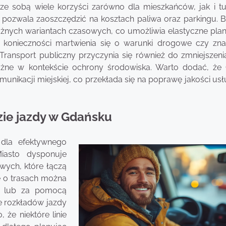
ze sobą wiele korzyści zarówno dla mieszkańców, jak i tu
 pozwala zaoszczędzić na kosztach paliwa oraz parkingu. Bi
óżnych wariantach czasowych, co umożliwia elastyczne pla
 konieczności martwienia się o warunki drogowe czy znal
ransport publiczny przyczynia się również do zmniejszenia
ważne w kontekście ochrony środowiska. Warto dodać, że
nikacji miejskiej, co przekłada się na poprawę jakości usł
zie jazdy w Gdańsku
 dla efektywnego
iasto dysponuje
ych, które łączą
je o trasach można
sk lub za pomocą
ce rozkładów jazdy
że niektóre linie