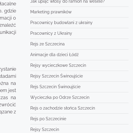
Jak upiąć włosy do ramion na wesele?
łacalne
o, gdzie
Marketing prawników
macji o
Pracownicy budowlani z ukrainy
znaleźć
nikacji
Pracownicy z Ukrainy
Rejs ze Szczecina
Animacje dla dzieci Łódź
Rejsy wycieczkowe Szczecin
ystanie
kładami
Rejsy Szczecin Świnoujście
ożna na
Rejs Szczecin Świnoujście
em jest
czas na
Wycieczka po Odrze Szczecin
zwrócić
Rejs o zachodzie słońca Szczecin
ązane z
Rejs po Szczecinie
Rejsy Szczecin