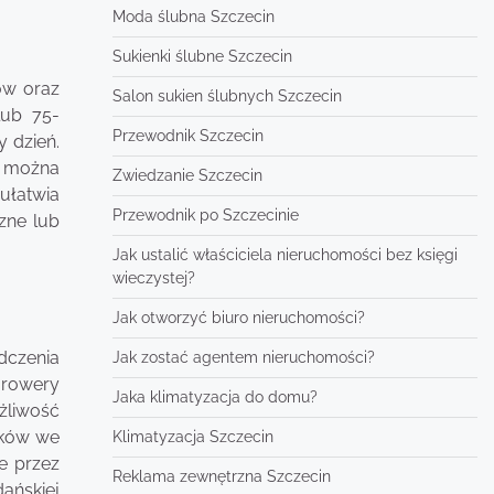
Moda ślubna Szczecin
Sukienki ślubne Szczecin
ów oraz
Salon sukien ślubnych Szczecin
lub 75-
Przewodnik Szczecin
y dzień.
ty można
Zwiedzanie Szczecin
ułatwia
Przewodnik po Szczecinie
zne lub
Jak ustalić właściciela nieruchomości bez księgi
wieczystej?
Jak otworzyć biuro nieruchomości?
dczenia
Jak zostać agentem nieruchomości?
 rowery
Jaka klimatyzacja do domu?
żliwość
oków we
Klimatyzacja Szczecin
e przez
Reklama zewnętrzna Szczecin
dańskiej