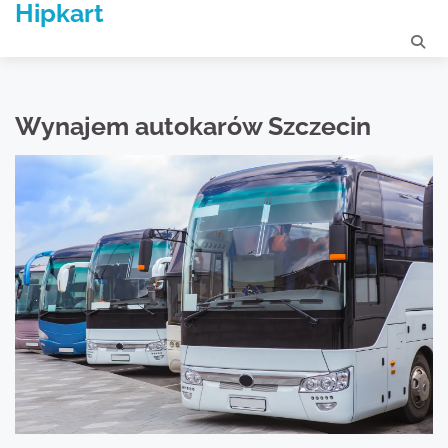
Hipkart
Skip
to
content
Wynajem autokarów Szczecin