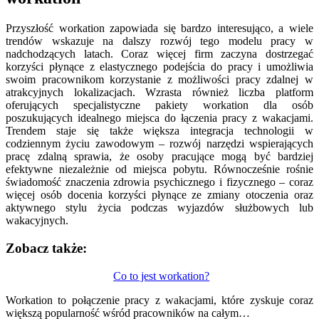
Przyszłość workation zapowiada się bardzo interesująco, a wiele
trendów wskazuje na dalszy rozwój tego modelu pracy w
nadchodzących latach. Coraz więcej firm zaczyna dostrzegać
korzyści płynące z elastycznego podejścia do pracy i umożliwia
swoim pracownikom korzystanie z możliwości pracy zdalnej w
atrakcyjnych lokalizacjach. Wzrasta również liczba platform
oferujących specjalistyczne pakiety workation dla osób
poszukujących idealnego miejsca do łączenia pracy z wakacjami.
Trendem staje się także większa integracja technologii w
codziennym życiu zawodowym – rozwój narzędzi wspierających
pracę zdalną sprawia, że osoby pracujące mogą być bardziej
efektywne niezależnie od miejsca pobytu. Równocześnie rośnie
świadomość znaczenia zdrowia psychicznego i fizycznego – coraz
więcej osób docenia korzyści płynące ze zmiany otoczenia oraz
aktywnego stylu życia podczas wyjazdów służbowych lub
wakacyjnych.
Zobacz także:
Nawigacja
Co to jest workation?
wpisu
Workation to połączenie pracy z wakacjami, które zyskuje coraz
większą popularność wśród pracowników na całym…