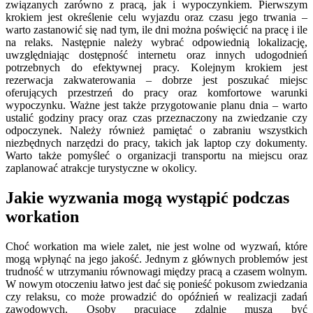
związanych zarówno z pracą, jak i wypoczynkiem. Pierwszym
krokiem jest określenie celu wyjazdu oraz czasu jego trwania –
warto zastanowić się nad tym, ile dni można poświęcić na pracę i ile
na relaks. Następnie należy wybrać odpowiednią lokalizację,
uwzględniając dostępność internetu oraz innych udogodnień
potrzebnych do efektywnej pracy. Kolejnym krokiem jest
rezerwacja zakwaterowania – dobrze jest poszukać miejsc
oferujących przestrzeń do pracy oraz komfortowe warunki
wypoczynku. Ważne jest także przygotowanie planu dnia – warto
ustalić godziny pracy oraz czas przeznaczony na zwiedzanie czy
odpoczynek. Należy również pamiętać o zabraniu wszystkich
niezbędnych narzędzi do pracy, takich jak laptop czy dokumenty.
Warto także pomyśleć o organizacji transportu na miejscu oraz
zaplanować atrakcje turystyczne w okolicy.
Jakie wyzwania mogą wystąpić podczas
workation
Choć workation ma wiele zalet, nie jest wolne od wyzwań, które
mogą wpłynąć na jego jakość. Jednym z głównych problemów jest
trudność w utrzymaniu równowagi między pracą a czasem wolnym.
W nowym otoczeniu łatwo jest dać się ponieść pokusom zwiedzania
czy relaksu, co może prowadzić do opóźnień w realizacji zadań
zawodowych. Osoby pracujące zdalnie muszą być