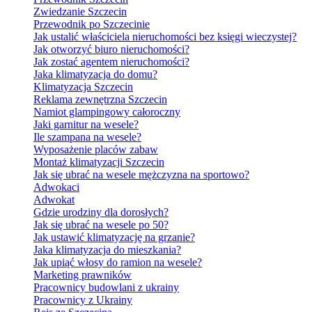
Zwiedzanie Szczecin
Przewodnik po Szczecinie
Jak ustalić właściciela nieruchomości bez księgi wieczystej?
Jak otworzyć biuro nieruchomości?
Jak zostać agentem nieruchomości?
Jaka klimatyzacja do domu?
Klimatyzacja Szczecin
Reklama zewnętrzna Szczecin
Namiot glampingowy całoroczny
Jaki garnitur na wesele?
Ile szampana na wesele?
Wyposażenie placów zabaw
Montaż klimatyzacji Szczecin
Jak się ubrać na wesele mężczyzna na sportowo?
Adwokaci
Adwokat
Gdzie urodziny dla dorosłych?
Jak się ubrać na wesele po 50?
Jak ustawić klimatyzację na grzanie?
Jaka klimatyzacja do mieszkania?
Jak upiąć włosy do ramion na wesele?
Marketing prawników
Pracownicy budowlani z ukrainy
Pracownicy z Ukrainy