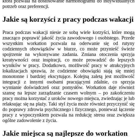
która pozwala na dostosowanie harmonogramu do indywidualnych
potrzeb oraz preferencji.
Jakie są korzyści z pracy podczas wakacji
Praca podczas wakacji niesie ze sobą wiele korzyści, które mogą
znacząco poprawić jakość życia zawodowego i osobistego. Przede
wszystkim workation pozwala na oderwanie się od rutyny
codziennych obowiązków w biurze, co może przynieść świeże
spojrzenie na wykonywane zadania. Zmiana otoczenia sprzyja
kreatywności oraz inspiracji, co może prowadzić do lepszych
wyników w pracy. Dodatkowo, możliwość pracy w atrakcyjnych
lokalizacjach sprawia, że codzienne obowiązki stają się mniej
monotonne i bardziej ekscytujące. Kolejną zaletą jest możliwość
integracji z innymi osobami pracującymi zdalnie, co sprzyja
wymianie doświadczeń oraz pomysłów. Workation daje również
szansę na lepsze zarządzanie czasem wolnym – po zakończeniu
pracy można korzystać z uroków nowego miejsca, zwiedzając je lub
relaksując się na plaży. Taki styl życia może również przyczynić się
do poprawy zdrowia psychicznego i fizycznego, ponieważ łączenie
pracy z wypoczynkiem pozwala na redukcję stresu oraz zwiększa
ogólne zadowolenie z życia.
Jakie miejsca są najlepsze do workation