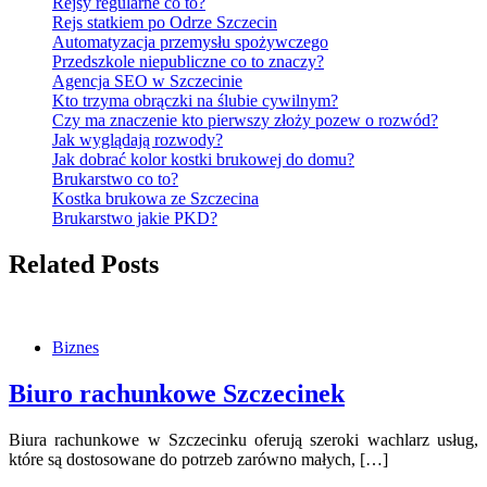
Rejsy regularne co to?
Rejs statkiem po Odrze Szczecin
Automatyzacja przemysłu spożywczego
Przedszkole niepubliczne co to znaczy?
Agencja SEO w Szczecinie
Kto trzyma obrączki na ślubie cywilnym?
Czy ma znaczenie kto pierwszy złoży pozew o rozwód?
Jak wyglądają rozwody?
Jak dobrać kolor kostki brukowej do domu?
Brukarstwo co to?
Kostka brukowa ze Szczecina
Brukarstwo jakie PKD?
Related Posts
Biznes
Biuro rachunkowe Szczecinek
Biura rachunkowe w Szczecinku oferują szeroki wachlarz usług,
które są dostosowane do potrzeb zarówno małych, […]