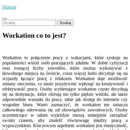
Skip
Hipkart
to
content
Szukaj:
Workation co to jest?
Workation to połączenie pracy z wakacjami, które zyskuje na
popularności wśród osób pracujących zdalnie. W dobie cyfryzacji
oraz rosnącej liczby zawodów, które można wykonywać z
dowolnego miejsca na świecie, coraz więcej ludzi decyduje się na
wyjazdy łączące pracę z relaksem. Workation daje możliwość
zmiany otoczenia, co może pozytywnie wpłynąć na kreatywność i
efektywność pracy. Osoby wybierające workation często decydują
się na destynacje, które oferują nie tylko piękne widoki, ale także
odpowiednie warunki do pracy, takie jak dostęp do internetu czy
wygodne biura. Warto zaznaczyć, że workation nie oznacza
całkowitego oderwania się od obowiązków zawodowych. Osoby
uczestniczące w takim wyjeździe muszą umiejętnie zarządzać
swoim czasem, aby znaleźć równowagę między pracą a
wypoczynkiem. Kluczowym aspektem workation jest elastyczność,