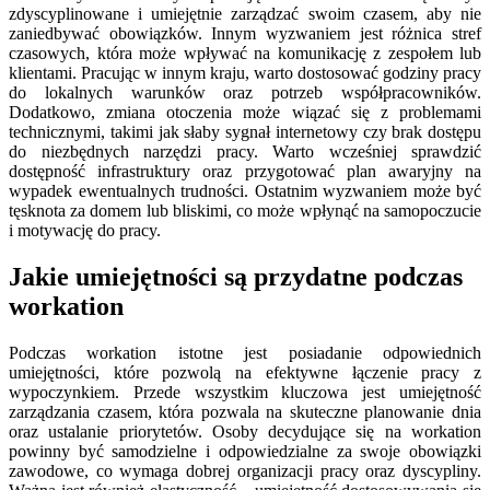
zdyscyplinowane i umiejętnie zarządzać swoim czasem, aby nie
zaniedbywać obowiązków. Innym wyzwaniem jest różnica stref
czasowych, która może wpływać na komunikację z zespołem lub
klientami. Pracując w innym kraju, warto dostosować godziny pracy
do lokalnych warunków oraz potrzeb współpracowników.
Dodatkowo, zmiana otoczenia może wiązać się z problemami
technicznymi, takimi jak słaby sygnał internetowy czy brak dostępu
do niezbędnych narzędzi pracy. Warto wcześniej sprawdzić
dostępność infrastruktury oraz przygotować plan awaryjny na
wypadek ewentualnych trudności. Ostatnim wyzwaniem może być
tęsknota za domem lub bliskimi, co może wpłynąć na samopoczucie
i motywację do pracy.
Jakie umiejętności są przydatne podczas
workation
Podczas workation istotne jest posiadanie odpowiednich
umiejętności, które pozwolą na efektywne łączenie pracy z
wypoczynkiem. Przede wszystkim kluczowa jest umiejętność
zarządzania czasem, która pozwala na skuteczne planowanie dnia
oraz ustalanie priorytetów. Osoby decydujące się na workation
powinny być samodzielne i odpowiedzialne za swoje obowiązki
zawodowe, co wymaga dobrej organizacji pracy oraz dyscypliny.