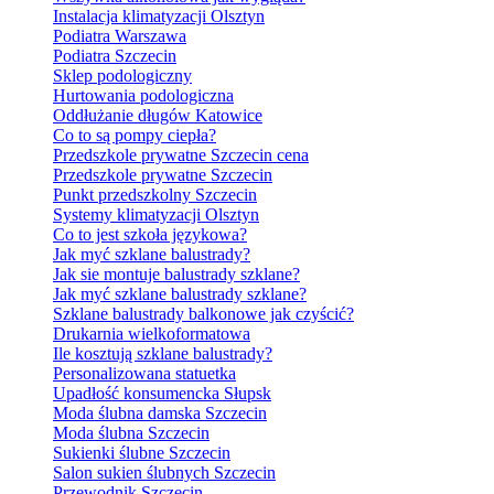
Instalacja klimatyzacji Olsztyn
Podiatra Warszawa
Podiatra Szczecin
Sklep podologiczny
Hurtowania podologiczna
Oddłużanie długów Katowice
Co to są pompy ciepła?
Przedszkole prywatne Szczecin cena
Przedszkole prywatne Szczecin
Punkt przedszkolny Szczecin
Systemy klimatyzacji Olsztyn
Co to jest szkoła językowa?
Jak myć szklane balustrady?
Jak sie montuje balustrady szklane?
Jak myć szklane balustrady szklane?
Szklane balustrady balkonowe jak czyścić?
Drukarnia wielkoformatowa
Ile kosztują szklane balustrady?
Personalizowana statuetka
Upadłość konsumencka Słupsk
Moda ślubna damska Szczecin
Moda ślubna Szczecin
Sukienki ślubne Szczecin
Salon sukien ślubnych Szczecin
Przewodnik Szczecin