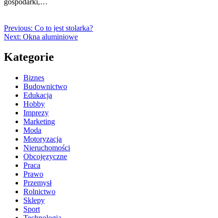
gospodarki,…
Previous:
Co to jest stolarka?
Next:
Okna aluminiowe
Kategorie
Biznes
Budownictwo
Edukacja
Hobby
Imprezy
Marketing
Moda
Motoryzacja
Nieruchomości
Obcojęzyczne
Praca
Prawo
Przemysł
Rolnictwo
Sklepy
Sport
Technologia