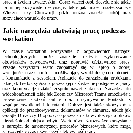
pracą a życiem towarzyskim. Coraz więcej osób decyduje się także
na mniej oczywiste destynacje, takie jak małe miasteczka we
Włoszech czy Chorwacji, gdzie można znaleźć spokój oraz
sprzyjające warunki do pracy.
Jakie narzędzia ułatwiają pracę podczas
workation
W czasie workation korzystanie z odpowiednich narzędzi
technologicznych może znacznie ułatwić wykonywanie
obowiązków zawodowych oraz poprawić efektywność pracy.
Przede wszystkim warto zaopatrzyć się w laptop o dobrej
wydajności oraz smartfon umożliwiający szybki dostęp do internetu
i komunikację z zespołem. Aplikacje do zarządzania projektami
takie jak Trello czy Asana pozwalają na śledzenie postępów w pracy
oraz koordynację działań zespołu nawet z daleka. Narzędzia do
wideokonferencji takie jak Zoom czy Microsoft Teams umożliwiają
prowadzenie spotkań online oraz utrzymywanie kontaktu z
współpracownikami i klientami. Dobrze jest także skorzystać z
aplikacji do przechowywania dokumentów w chmurze, takich jak
Google Drive czy Dropbox, co pozwala na łatwy dostęp do plików
niezależnie od miejsca pobytu. Warto również rozważyć korzystanie
z narzędzi do automatyzacji procesów biznesowych, które mogą
zaoszczędzić czas i zwiększyć efektywność pracy.