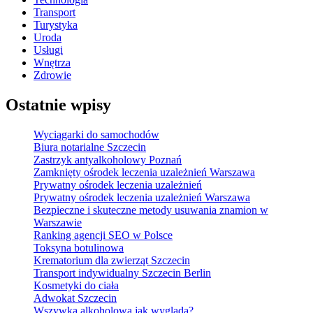
Transport
Turystyka
Uroda
Usługi
Wnętrza
Zdrowie
Ostatnie wpisy
Wyciągarki do samochodów
Biura notarialne Szczecin
Zastrzyk antyalkoholowy Poznań
Zamknięty ośrodek leczenia uzależnień Warszawa
Prywatny ośrodek leczenia uzależnień
Prywatny ośrodek leczenia uzależnień Warszawa
Bezpieczne i skuteczne metody usuwania znamion w
Warszawie
Ranking agencji SEO w Polsce
Toksyna botulinowa
Krematorium dla zwierząt Szczecin
Transport indywidualny Szczecin Berlin
Kosmetyki do ciała
Adwokat Szczecin
Wszywka alkoholowa jak wygląda?