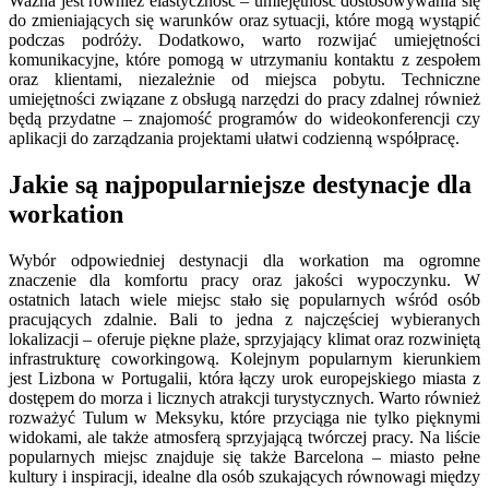
Ważna jest również elastyczność – umiejętność dostosowywania się
do zmieniających się warunków oraz sytuacji, które mogą wystąpić
podczas podróży. Dodatkowo, warto rozwijać umiejętności
komunikacyjne, które pomogą w utrzymaniu kontaktu z zespołem
oraz klientami, niezależnie od miejsca pobytu. Techniczne
umiejętności związane z obsługą narzędzi do pracy zdalnej również
będą przydatne – znajomość programów do wideokonferencji czy
aplikacji do zarządzania projektami ułatwi codzienną współpracę.
Jakie są najpopularniejsze destynacje dla
workation
Wybór odpowiedniej destynacji dla workation ma ogromne
znaczenie dla komfortu pracy oraz jakości wypoczynku. W
ostatnich latach wiele miejsc stało się popularnych wśród osób
pracujących zdalnie. Bali to jedna z najczęściej wybieranych
lokalizacji – oferuje piękne plaże, sprzyjający klimat oraz rozwiniętą
infrastrukturę coworkingową. Kolejnym popularnym kierunkiem
jest Lizbona w Portugalii, która łączy urok europejskiego miasta z
dostępem do morza i licznych atrakcji turystycznych. Warto również
rozważyć Tulum w Meksyku, które przyciąga nie tylko pięknymi
widokami, ale także atmosferą sprzyjającą twórczej pracy. Na liście
popularnych miejsc znajduje się także Barcelona – miasto pełne
kultury i inspiracji, idealne dla osób szukających równowagi między