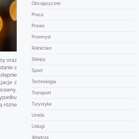
Obcojęzyczne
Praca
Prawo
Przemysł
Rolnictwo
Sklepy
by oraz
tanie z
Sport
stępnie
Technologia
jacje z
prawny,
Transport
zypadku
Turystyka
ą różne
Uroda
Usługi
Wnętrza