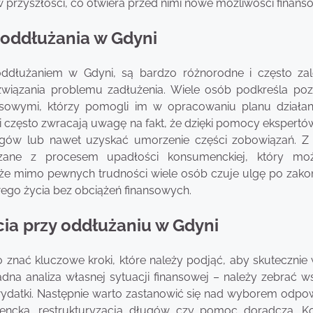
 przyszłości, co otwiera przed nimi nowe możliwości finans
z oddłużania w Gdyni
 oddłużaniem w Gdyni, są bardzo różnorodne i często za
wiązania problemu zadłużenia. Wiele osób podkreśla po
nsowymi, którzy pomogli im w opracowaniu planu działan
ci często zwracają uwagę na fakt, że dzięki pomocy ekspert
ugów lub nawet uzyskać umorzenie części zobowiązań. Z 
wiązane z procesem upadłości konsumenckiej, który m
 że mimo pewnych trudności wiele osób czuje ulgę po zako
ego życia bez obciążeń finansowych.
cia przy oddłużaniu w Gdyni
znać kluczowe kroki, które należy podjąć, aby skutecznie 
adna analiza własnej sytuacji finansowej – należy zebrać w
datki. Następnie warto zastanowić się nad wyborem odpow
ncka, restrukturyzacja długów czy pomoc doradcza. K