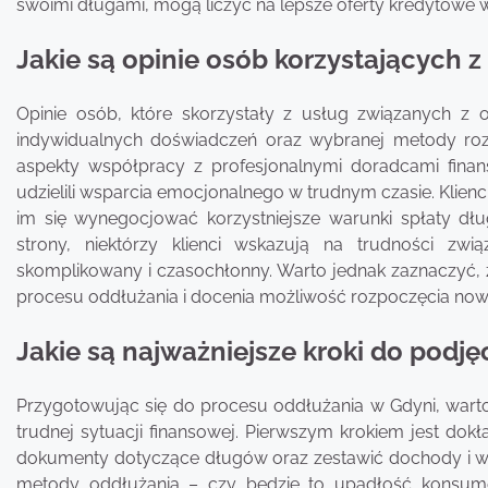
swoimi długami, mogą liczyć na lepsze oferty kredytowe w
Jakie są opinie osób korzystających 
Opinie osób, które skorzystały z usług związanych z
indywidualnych doświadczeń oraz wybranej metody roz
aspekty współpracy z profesjonalnymi doradcami fina
udzielili wsparcia emocjonalnego w trudnym czasie. Klien
im się wynegocjować korzystniejsze warunki spłaty dł
strony, niektórzy klienci wskazują na trudności z
skomplikowany i czasochłonny. Warto jednak zaznaczyć,
procesu oddłużania i docenia możliwość rozpoczęcia now
Jakie są najważniejsze kroki do podję
Przygotowując się do procesu oddłużania w Gdyni, warto 
trudnej sytuacji finansowej. Pierwszym krokiem jest dokł
dokumenty dotyczące długów oraz zestawić dochody i wy
metody oddłużania – czy będzie to upadłość konsume