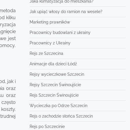
Jaka klimatyzacja do mieszkania?
 metoda
Jak upiąć włosy do ramion na wesele?
d kilku
Marketing prawników
uryzacja
gnięcie
Pracownicy budowlani z ukrainy
we jest
Pracownicy z Ukrainy
pomocy,
Rejs ze Szczecina
Animacje dla dzieci Łódź
Rejsy wycieczkowe Szczecin
d, jak i
Rejsy Szczecin Świnoujście
ia oraz
su oraz
Rejs Szczecin Świnoujście
 często
Wycieczka po Odrze Szczecin
koszty.
trudnej
Rejs o zachodzie słońca Szczecin
Rejs po Szczecinie