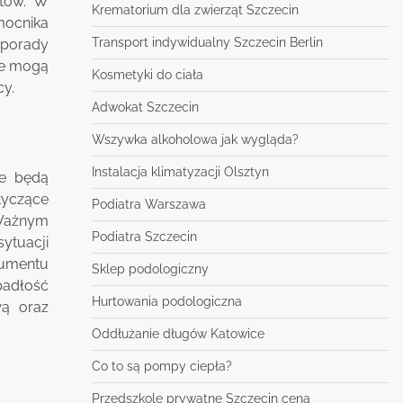
ntów. W
Krematorium dla zwierząt Szczecin
mocnika
Transport indywidualny Szczecin Berlin
e porady
we mogą
Kosmetyki do ciała
y.
Adwokat Szczecin
Wszywka alkoholowa jak wygląda?
Instalacja klimatyzacji Olsztyn
re będą
tyczące
Podiatra Warszawa
 Ważnym
Podiatra Szczecin
ytuacji
kumentu
Sklep podologiczny
padłość
Hurtowania podologiczna
wą oraz
Oddłużanie długów Katowice
Co to są pompy ciepła?
Przedszkole prywatne Szczecin cena