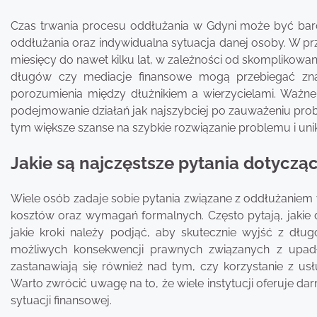
Czas trwania procesu oddłużania w Gdyni może być bard
oddłużania oraz indywidualna sytuacja danej osoby. W p
miesięcy do nawet kilku lat, w zależności od skomplikowan
długów czy mediacje finansowe mogą przebiegać znacz
porozumienia między dłużnikiem a wierzycielami. Ważne 
podejmowanie działań jak najszybciej po zauważeniu prob
tym większe szanse na szybkie rozwiązanie problemu i uni
Jakie są najczęstsze pytania dotyczą
Wiele osób zadaje sobie pytania związane z oddłużaniem w
kosztów oraz wymagań formalnych. Często pytają, jakie
jakie kroki należy podjąć, aby skutecznie wyjść z dłu
możliwych konsekwencji prawnych związanych z upadł
zastanawiają się również nad tym, czy korzystanie z usł
Warto zwrócić uwagę na to, że wiele instytucji oferuje
sytuacji finansowej.