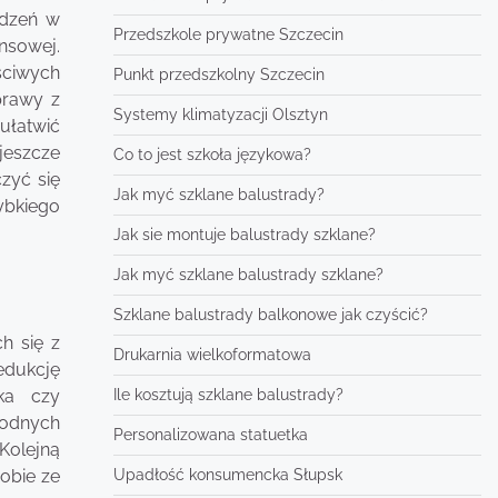
odzeń w
Przedszkole prywatne Szczecin
nsowej.
ściwych
Punkt przedszkolny Szczecin
prawy z
Systemy klimatyzacji Olsztyn
ułatwić
jeszcze
Co to jest szkoła językowa?
zyć się
Jak myć szklane balustrady?
ybkiego
Jak sie montuje balustrady szklane?
Jak myć szklane balustrady szklane?
Szklane balustrady balkonowe jak czyścić?
h się z
Drukarnia wielkoformatowa
edukcję
Ile kosztują szklane balustrady?
ka czy
godnych
Personalizowana statuetka
Kolejną
Upadłość konsumencka Słupsk
obie ze