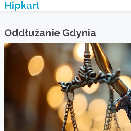
Hipkart
Skip
to
content
Oddłużanie Gdynia