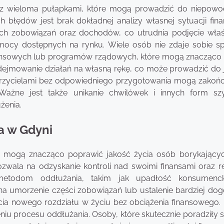
ię z wieloma pułapkami, które mogą prowadzić do niepow
błędów jest brak dokładnej analizy własnej sytuacji fina
ch zobowiązań oraz dochodów, co utrudnia podjęcie wła
omocy dostępnych na rynku. Wiele osób nie zdaje sobie s
nansowych lub programów rządowych, które mogą znacząco 
odejmowanie działań na własną rękę, co może prowadzić do 
ierzycielami bez odpowiedniego przygotowania mogą zakońc
 Ważne jest także unikanie chwilówek i innych form sz
żenia.
a w Gdyni
re mogą znacząco poprawić jakość życia osób borykającyc
zwala na odzyskanie kontroli nad swoimi finansami oraz r
 metodom oddłużania, takim jak upadłość konsumenc
na umorzenie części zobowiązań lub ustalenie bardziej do
cia nowego rozdziału w życiu bez obciążenia finansowego. 
iu procesu oddłużania. Osoby, które skutecznie poradziły s