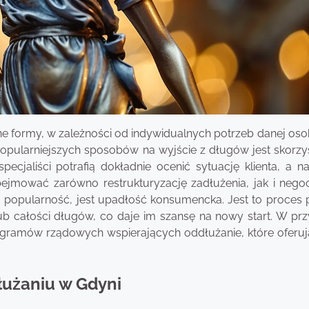
ne formy, w zależności od indywidualnych potrzeb danej oso
popularniejszych sposobów na wyjście z długów jest skorzys
jaliści potrafią dokładnie ocenić sytuację klienta, a na
jmować zarówno restrukturyzację zadłużenia, jak i negoc
ą popularność, jest upadłość konsumencka. Jest to proces 
b całości długów, co daje im szansę na nowy start. W pr
rogramów rządowych wspierających oddłużanie, które oferuj
łużaniu w Gdyni