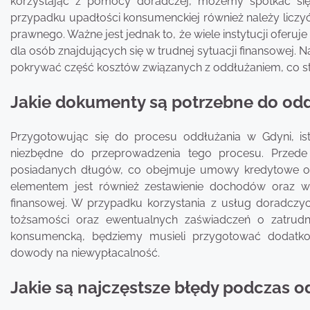
korzystając z pomocy doradczej, możemy spotkać się
przypadku upadłości konsumenckiej również należy licz
prawnego. Ważne jest jednak to, że wiele instytucji oferu
dla osób znajdujących się w trudnej sytuacji finansowej.
pokrywać część kosztów związanych z oddłużaniem, co s
Jakie dokumenty są potrzebne do odd
Przygotowując się do procesu oddłużania w Gdyni, i
niezbędne do przeprowadzenia tego procesu. Przede 
posiadanych długów, co obejmuje umowy kredytowe or
elementem jest również zestawienie dochodów oraz w
finansowej. W przypadku korzystania z usług doradczy
tożsamości oraz ewentualnych zaświadczeń o zatrudn
konsumencką, będziemy musieli przygotować dodatko
dowody na niewypłacalność.
Jakie są najczęstsze błędy podczas o