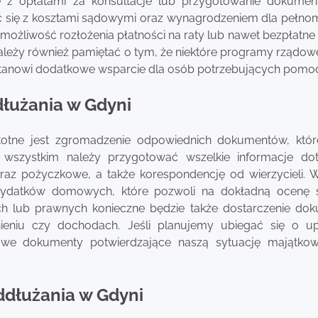
 z opłatami za konsultacje lub przygotowanie dokume
yć się z kosztami sądowymi oraz wynagrodzeniem dla pełno
je możliwość rozłożenia płatności na raty lub nawet bezpłatn
 Należy również pamiętać o tym, że niektóre programy rządo
tanowi dodatkowe wsparcie dla osób potrzebujących pomoc
łużania w Gdyni
stotne jest zgromadzenie odpowiednich dokumentów, któ
wszystkim należy przygotować wszelkie informacje do
az pożyczkowe, a także korespondencję od wierzycieli.
ydatków domowych, które pozwoli na dokładną ocenę s
ch lub prawnych konieczne będzie także dostarczenie do
ieniu czy dochodach. Jeśli planujemy ubiegać się o u
we dokumenty potwierdzające naszą sytuację majątko
ddłużania w Gdyni