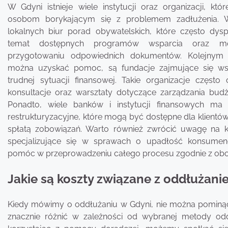
W Gdyni istnieje wiele instytucji oraz organizacji, kt
osobom borykającym się z problemem zadłużenia. 
lokalnych biur porad obywatelskich, które często dys
temat dostępnych programów wsparcia oraz
przygotowaniu odpowiednich dokumentów. Kolejnym 
można uzyskać pomoc, są fundacje zajmujące się w
trudnej sytuacji finansowej. Takie organizacje częst
konsultacje oraz warsztaty dotyczące zarządzania b
Ponadto, wiele banków i instytucji finansowych ma
restrukturyzacyjne, które mogą być dostępne dla klientó
spłatą zobowiązań. Warto również zwrócić uwagę na k
specjalizujące się w sprawach o upadłość konsumen
pomóc w przeprowadzeniu całego procesu zgodnie z obo
Jakie są koszty związane z oddłużani
Kiedy mówimy o oddłużaniu w Gdyni, nie można pominąć
znacznie różnić w zależności od wybranej metody oddł