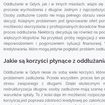
Oddłużanie w Gdyni, jak i w innych miastach, wiąże s
procesie wychodzenia z długów. Jednym z najczęstszych 
Osoby zadłużone często nie mają pełnego obrazu swoi
decyzji. Kolejnym problemem jest ignorowanie ofert p
możliwości skorzystania z profesjonalnych doradców fi
proces oddłużania. Niektórzy decydują się również na p
większych kłopotów. Na przykład, próby negocjacji z w
niepowodzeniem i pogorszeniem sytuacji finansowej.
kredytowania, które mogą jedynie pogłębić problem zadłu
Jakie są korzyści płynące z oddłużani
Oddłużanie w Gdyni niesie ze sobą wiele korzyści, któ
problemem zadłużenia. Przede wszystkim, proces ten po
stresu związanego z długami. Dzięki skutecznym
restrukturyzacja długów, osoby zadłużone mają szansę 
warunków spłaty. To z kolei daje im możliwość rozpoczę
korzyścią jest poprawa zdolności kredytowej po zakończen