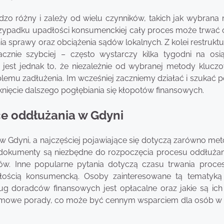
zo różny i zależy od wielu czynników, takich jak wybrana
rzypadku upadłości konsumenckiej cały proces może trwać o
ia sprawy oraz obciążenia sądów lokalnych. Z kolei restrukt
nie szybciej – często wystarczy kilka tygodni na osią
jest jednak to, że niezależnie od wybranej metody kluczo
lemu zadłużenia. Im wcześniej zaczniemy działać i szukać 
knięcie dalszego pogłębiania się kłopotów finansowych.
ce oddłużania w Gdyni
 Gdyni, a najczęściej pojawiające się dotyczą zarówno meto
 dokumenty są niezbędne do rozpoczęcia procesu oddłużan
gów. Inne popularne pytania dotyczą czasu trwania proce
ością konsumencką. Osoby zainteresowane tą tematyką
ug doradców finansowych jest opłacalne oraz jakie są ich 
 darmowe porady, co może być cennym wsparciem dla osób w 