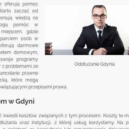
óre oferują pomoc
Warto zacząć od
ponują wiedzą na
 mogą pomóc w
miejscem, gdzie
sparciem osób w
o oferują darmowe
udżetem domowym.
 swoje programy
Oddłużanie Gdynia
w z problemami ze
ancelarie prawne
cką, które mogą
wiązującymi przepisami prawa.
em w Gdyni
 kwestii kosztów związanych z tym procesem. Koszty te m
użania oraz instytucji, z której usług korzystamy. Na p