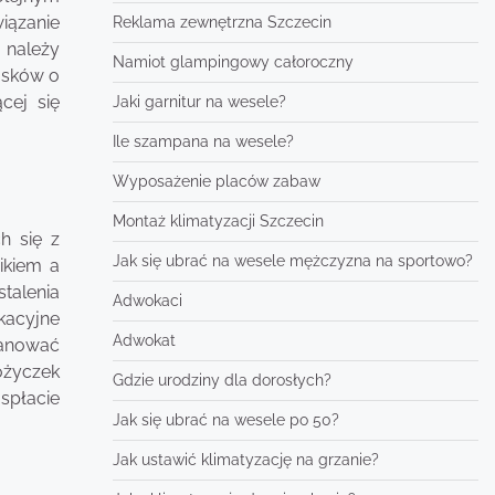
iązanie
Reklama zewnętrzna Szczecin
 należy
Namiot glampingowy całoroczny
osków o
cej się
Jaki garnitur na wesele?
Ile szampana na wesele?
Wyposażenie placów zabaw
Montaż klimatyzacji Szczecin
h się z
Jak się ubrać na wesele mężczyzna na sportowo?
ikiem a
talenia
Adwokaci
kacyjne
Adwokat
lanować
ożyczek
Gdzie urodziny dla dorosłych?
spłacie
Jak się ubrać na wesele po 50?
Jak ustawić klimatyzację na grzanie?