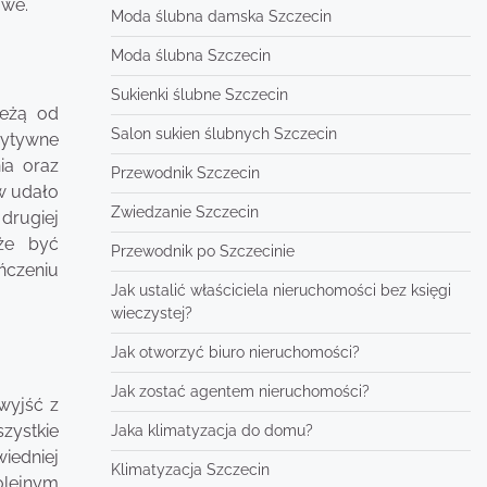
owe.
Moda ślubna damska Szczecin
Moda ślubna Szczecin
Sukienki ślubne Szczecin
leżą od
Salon sukien ślubnych Szczecin
zytywne
ia oraz
Przewodnik Szczecin
ów udało
Zwiedzanie Szczecin
drugiej
oże być
Przewodnik po Szczecinie
ńczeniu
Jak ustalić właściciela nieruchomości bez księgi
wieczystej?
Jak otworzyć biuro nieruchomości?
Jak zostać agentem nieruchomości?
wyjść z
szystkie
Jaka klimatyzacja do domu?
iedniej
Klimatyzacja Szczecin
olejnym