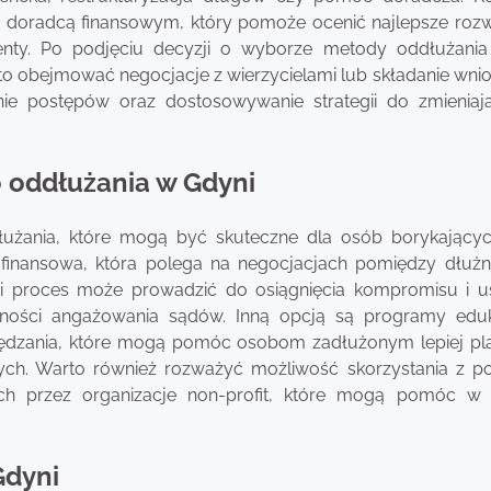
ub doradcą finansowym, który pomoże ocenić najlepsze rozw
ty. Po podjęciu decyzji o wyborze metody oddłużania
to obejmować negocjacje z wierzycielami lub składanie wni
e postępów oraz dostosowywanie strategii do zmieniają
o oddłużania w Gdyni
dłużania, które mogą być skuteczne dla osób borykającyc
 finansowa, która polega na negocjacjach pomiędzy dłużn
Taki proces może prowadzić do osiągnięcia kompromisu i us
zności angażowania sądów. Inną opcją są programy edu
dzania, które mogą pomóc osobom zadłużonym lepiej p
ych. Warto również rozważyć możliwość skorzystania z p
h przez organizacje non-profit, które mogą pomóc w 
Gdyni