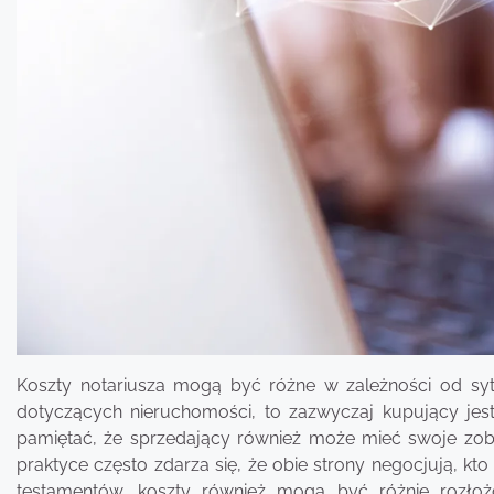
Koszty notariusza mogą być różne w zależności od sytu
dotyczących nieruchomości, to zazwyczaj kupujący jest
pamiętać, że sprzedający również może mieć swoje zob
praktyce często zdarza się, że obie strony negocjują, k
testamentów, koszty również mogą być różnie rozłożo