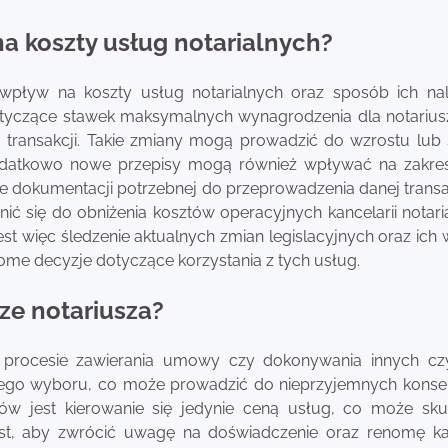
a koszty usług notarialnych?
ływ na koszty usług notarialnych oraz sposób ich nali
otyczące stawek maksymalnych wynagrodzenia dla notarius
u transakcji. Takie zmiany mogą prowadzić do wzrostu lub
Dodatkowo nowe przepisy mogą również wpływać na zakre
 dokumentacji potrzebnej do przeprowadzenia danej transak
ć się do obniżenia kosztów operacyjnych kancelarii notaria
t więc śledzenie aktualnych zmian legislacyjnych oraz ich
me decyzje dotyczące korzystania z tych usług.
rze notariusza?
procesie zawierania umowy czy dokonywania innych cz
 tego wyboru, co może prowadzić do nieprzyjemnych konse
ów jest kierowanie się jedynie ceną usług, co może sk
est, aby zwrócić uwagę na doświadczenie oraz renomę kan