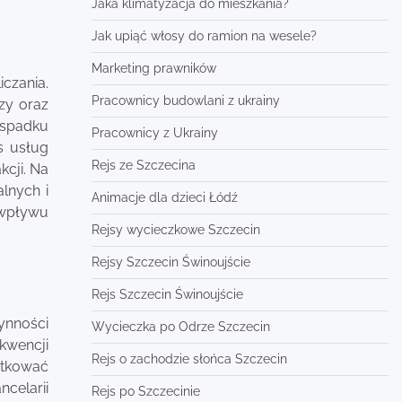
Jaka klimatyzacja do mieszkania?
Jak upiąć włosy do ramion na wesele?
Marketing prawników
czania.
Pracownicy budowlani z ukrainy
zy oraz
 spadku
Pracownicy z Ukrainy
s usług
Rejs ze Szczecina
cji. Na
lnych i
Animacje dla dzieci Łódź
 wpływu
Rejsy wycieczkowe Szczecin
Rejsy Szczecin Świnoujście
Rejs Szczecin Świnoujście
ynności
Wycieczka po Odrze Szczecin
kwencji
Rejs o zachodzie słońca Szczecin
utkować
celarii
Rejs po Szczecinie