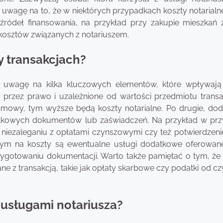
 uwagę na to, że w niektórych przypadkach koszty notarial
ródeł finansowania, na przykład przy zakupie mieszkań 
kosztów związanych z notariuszem.
y transakcjach?
ć uwagę na kilka kluczowych elementów, które wpływają
 przez prawo i uzależnione od wartości przedmiotu transak
mowy, tym wyższe będą koszty notarialne. Po drugie, do
atkowych dokumentów lub zaświadczeń. Na przykład w pr
niezaleganiu z opłatami czynszowymi czy też potwierdzeni
cym na koszty są ewentualne usługi dodatkowe oferowan
zygotowaniu dokumentacji. Warto także pamiętać o tym, że
e z transakcją, takie jak opłaty skarbowe czy podatki od c
 usługami notariusza?