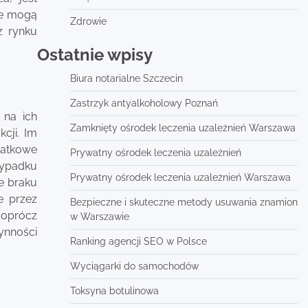
ne mogą
Zdrowie
z rynku
Ostatnie wpisy
Biura notarialne Szczecin
Zastrzyk antyalkoholowy Poznań
 na ich
Zamknięty ośrodek leczenia uzależnień Warszawa
cji. Im
datkowe
Prywatny ośrodek leczenia uzależnień
zypadku
Prywatny ośrodek leczenia uzależnień Warszawa
e braku
e przez
Bezpieczne i skuteczne metody usuwania znamion
 oprócz
w Warszawie
zynności
Ranking agencji SEO w Polsce
Wyciągarki do samochodów
Toksyna botulinowa