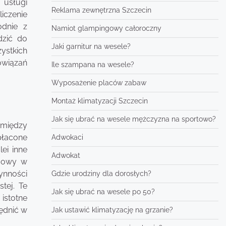
 usługi
Reklama zewnętrzna Szczecin
iczenie
dnie z
Namiot glampingowy całoroczny
dzić do
Jaki garnitur na wesele?
ystkich
owiązań
Ile szampana na wesele?
Wyposażenie placów zabaw
Montaż klimatyzacji Szczecin
Jak się ubrać na wesele mężczyzna na sportowo?
 między
płacone
Adwokaci
ei inne
Adwokat
umowy w
nności
Gdzie urodziny dla dorosłych?
tej. Te
Jak się ubrać na wesele po 50?
 istotne
ędnić w
Jak ustawić klimatyzację na grzanie?