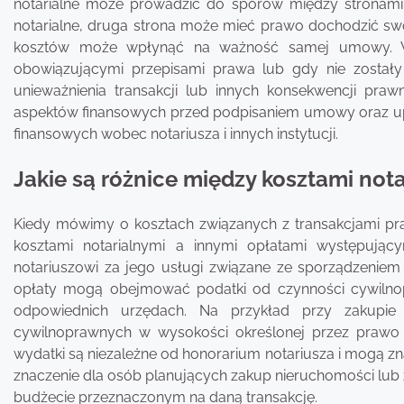
notarialne może prowadzić do sporów między stronami tra
notarialne, druga strona może mieć prawo dochodzić swo
kosztów może wpłynąć na ważność samej umowy. W
obowiązującymi przepisami prawa lub gdy nie został
unieważnienia transakcji lub innych konsekwencji pra
aspektów finansowych przed podpisaniem umowy oraz upe
finansowych wobec notariusza i innych instytucji.
Jakie są różnice między kosztami not
Kiedy mówimy o kosztach związanych z transakcjami pr
kosztami notarialnymi a innymi opłatami występując
notariuszowi za jego usługi związane ze sporządzenie
opłaty mogą obejmować podatki od czynności cywilno
odpowiednich urzędach. Na przykład przy zakupie
cywilnoprawnych w wysokości określonej przez prawo l
wydatki są niezależne od honorarium notariusza i mogą zna
znaczenie dla osób planujących zakup nieruchomości lub
budżecie przeznaczonym na daną transakcję.