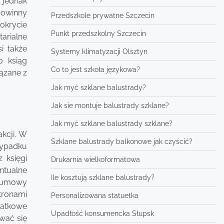
 jednak
 powinny
Przedszkole prywatne Szczecin
okrycie
Punkt przedszkolny Szczecin
arialne
i także
Systemy klimatyzacji Olsztyn
o ksiąg
Co to jest szkoła językowa?
ązane z
Jak myć szklane balustrady?
Jak sie montuje balustrady szklane?
Jak myć szklane balustrady szklane?
kcji. W
Szklane balustrady balkonowe jak czyścić?
zypadku
 księgi
Drukarnia wielkoformatowa
ntualne
Ile kosztują szklane balustrady?
u umowy
tronami
Personalizowana statuetka
datkowe
Upadłość konsumencka Słupsk
wać się