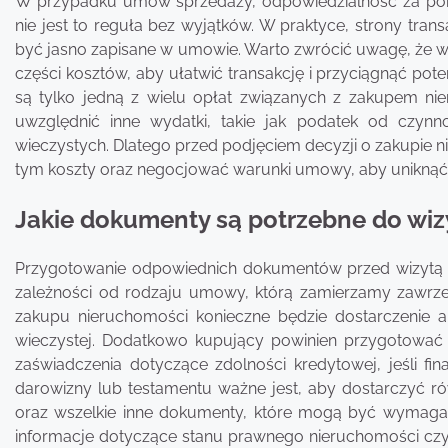
W przypadku umów sprzedaży, odpowiedzialność za pok
nie jest to reguła bez wyjątków. W praktyce, strony trans
być jasno zapisane w umowie. Warto zwrócić uwagę, że w
części kosztów, aby ułatwić transakcję i przyciągnąć pot
są tylko jedną z wielu opłat związanych z zakupem ni
uwzględnić inne wydatki, takie jak podatek od czyn
wieczystych. Dlatego przed podjęciem decyzji o zakupie 
tym koszty oraz negocjować warunki umowy, aby uniknąć 
Jakie dokumenty są potrzebne do wizy
Przygotowanie odpowiednich dokumentów przed wizytą u 
zależności od rodzaju umowy, którą zamierzamy zawrz
zakupu nieruchomości konieczne będzie dostarczenie a
wieczystej. Dodatkowo kupujący powinien przygotować
zaświadczenia dotyczące zdolności kredytowej, jeśli
darowizny lub testamentu ważne jest, aby dostarczyć 
oraz wszelkie inne dokumenty, które mogą być wymagan
informacje dotyczące stanu prawnego nieruchomości czy 