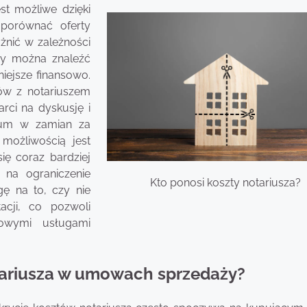
st możliwe dzięki
 porównać oferty
żnić w zależności
iedy można znaleźć
niejsze finansowo.
ów z notariuszem
rci na dyskusję i
ium w zamian za
 możliwością jest
się coraz bardziej
na ograniczenie
Kto ponosi koszty notariusza?
ę na to, czy nie
cji, co pozwoli
kowymi usługami
otariusza w umowach sprzedaży?