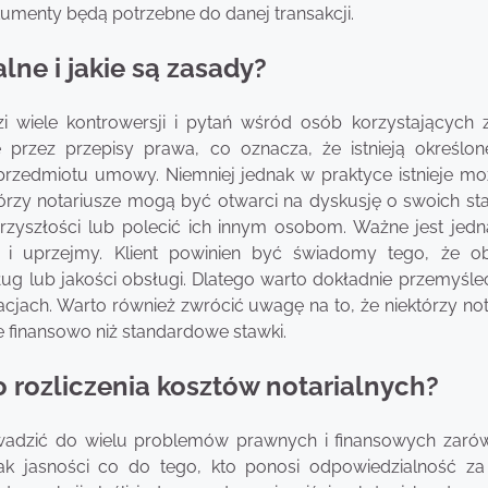
dokumenty będą potrzebne do danej transakcji.
ne i jakie są zasady?
i wiele kontrowersji i pytań wśród osób korzystających 
 przez przepisy prawa, co oznacza, że istnieją określone
przedmiotu umowy. Niemniej jednak w praktyce istnieje mo
órzy notariusze mogą być otwarci na dyskusję o swoich st
 przyszłości lub polecić ich innym osobom. Ważne jest jedn
i uprzejmy. Klient powinien być świadomy tego, że ob
ug lub jakości obsługi. Dlatego warto dokładnie przemyśle
cjach. Warto również zwrócić uwagę na to, że niektórzy not
e finansowo niż standardowe stawki.
 rozliczenia kosztów notarialnych?
owadzić do wielu problemów prawnych i finansowych zaró
ak jasności co do tego, kto ponosi odpowiedzialność za