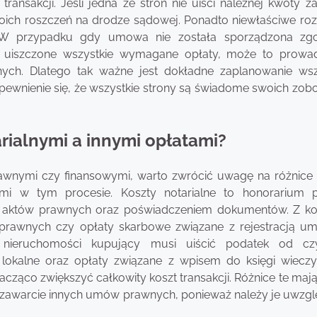
nsakcji. Jeśli jedna ze stron nie uiści należnej kwoty za
ich roszczeń na drodze sądowej. Ponadto niewłaściwe rozl
 przypadku gdy umowa nie została sporządzona zgo
y uiszczone wszystkie wymagane opłaty, może to prowa
wnych. Dlatego tak ważne jest dokładne zaplanowanie wsz
wnienie się, że wszystkie strony są świadome swoich zob
arialnymi a innymi opłatami?
awnymi czy finansowymi, warto zwrócić uwagę na różnice
ymi w tym procesie. Koszty notarialne to honorarium 
m aktów prawnych oraz poświadczeniem dokumentów. Z kol
prawnych czy opłaty skarbowe związane z rejestracją 
 nieruchomości kupujący musi uiścić podatek od czy
okalne oraz opłaty związane z wpisem do księgi wieczys
cząco zwiększyć całkowity koszt transakcji. Różnice te mają
 zawarcie innych umów prawnych, ponieważ należy je uwzgl