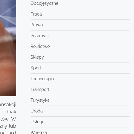
Obcojęzyczne
Praca
Prawo
Przemysł
Rolnictwo
Sklepy
Sport
Technologia
Transport
Turystyka
nsakcji
Uroda
 jednak
ztów. W
Usługi
zny lub
Wnętrza
a, jest