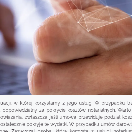
acji, w której korzystamy z jego usług. W przypadku tra
 odpowiedzialny za pokrycie kosztów notarialnych. Warto
owiązania, zwłaszcza jeśli umowa przewiduje podział kos
to ostatecznie pokryje te wydatki. W przypadku umów darowi
ne. Zazwyczaj osoba, która korzysta z usługi notariusz