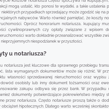
rycie kosztów notariusza często spoczywa na kupującym,
akcji mogą ustalić, kto ponosi te wydatki, a takie ustalenia
 niektórych przypadkach sprzedający może zgodzić się na p
encjalnych nabywców. Warto również pamiętać, że koszty not
eruchomości. Oprócz honorarium notariusza, kupujący mus
ności cywilnoprawnych czy opłaty związane z wpisem d
nieruchomości warto dokładnie przeanalizować wszystkie zwi
nieprzyjemnych niespodzianek w przyszłości.
ty u notariusza?
notariusza jest kluczowe dla sprawnego przebiegu transa
eć, lista wymaganych dokumentów może się różnić. W pr
ktu własności sprzedawanej nieruchomości oraz wypisu z
 dowód osobisty lub inny dokument tożsamości oraz ewe
 finansowanie zakupu odbywa się przez bank. W przypadk
również dokumenty potwierdzające pokrewieństwo między s
e przez notariusza. Często notariusze proszą także o do
obciążeń hipotecznych. Dlatego warto wcześniej skontakto