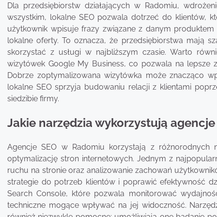
Dla przedsiębiorstw działających w Radomiu, wdrożeni
wszystkim, lokalne SEO pozwala dotrzeć do klientów, któ
użytkownik wpisuje frazy związane z danym produktem 
lokalne oferty. To oznacza, że przedsiębiorstwa mają s
skorzystać z usługi w najbliższym czasie. Warto równ
wizytówek Google My Business, co pozwala na lepsze zarz
Dobrze zoptymalizowana wizytówka może znacząco wpł
lokalne SEO sprzyja budowaniu relacji z klientami popr
siedzibie firmy.
Jakie narzędzia wykorzystują agencj
Agencje SEO w Radomiu korzystają z różnorodnych nar
optymalizację stron internetowych. Jednym z najpopularni
ruchu na stronie oraz analizowanie zachowań użytkownik
strategie do potrzeb klientów i poprawić efektywność d
Search Console, które pozwala monitorować wydajnoś
techniczne mogące wpływać na jej widoczność. Narzędzi
również niezwykle pomocne; umożliwiają one badanie pop