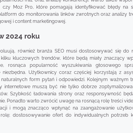
 czy Moz Pro, które pomagają identyfikować błędy na st
latform do monitorowania linków zwrotnych oraz analizy tre
gowej i content marketingowej.
w 2024 roku
ewoluują, również branża SEO musi dostosowywać się do
kilku kluczowych trendów, które będą miały znaczący w
ze, rosnąca popularność wyszukiwania głosowego spr
 niezbędna. Użytkownicy coraz częściej korzystają z asy
 naturalnych form pytań i odpowiedzi. Kolejnym ważnym 
ony internetowe muszą być nie tylko dobrze zoptymalizow
ików. Szybkość ładowania strony oraz responsywność będ
e. Ponadto warto zwrócić uwagę na rosnącą rolę treści vide
kacji i mogą znacząco wpłynąć na zaangażowanie użytko
 rolę; dostosowywanie ofert do indywidualnych potrzeb k