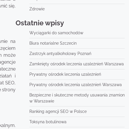
nić się,
Zdrowie
Ostatnie wpisy
Wyciągarki do samochodów
wnie na
Biura notarialne Szczecin
częciem
Zastrzyk antyalkoholowy Poznań
em może
agencje
Zamknięty ośrodek leczenia uzależnień Warszawa
ateczne
Prywatny ośrodek leczenia uzależnień
iałań i
at SEO,
Prywatny ośrodek leczenia uzależnień Warszawa
e strony
Bezpieczne i skuteczne metody usuwania znamion
w Warszawie
Ranking agencji SEO w Polsce
Toksyna botulinowa
kalnym.