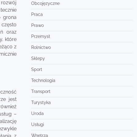
 rozwój
Obcojęzyczne
tecznie
Praca
o grona
 często
Prawo
ań oraz
Przemysł
, które
eżąco z
Rolnictwo
micznie
Sklepy
Sport
Technologia
oczność
Transport
ze jest
Turystyka
również
usług –
Uroda
lizację
Usługi
iezwykle
łania z
Wnętrza