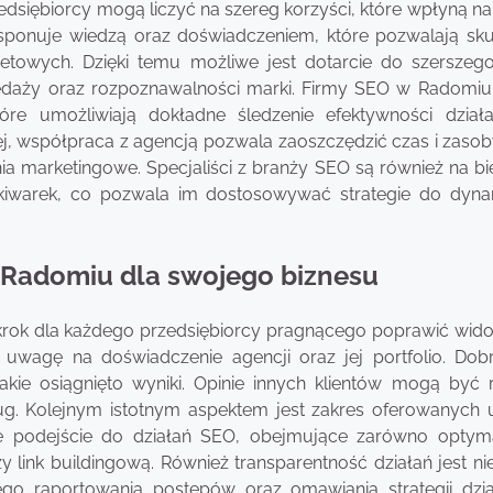
dsiębiorcy mogą liczyć na szereg korzyści, które wpłyną na
ysponuje wiedzą oraz doświadczeniem, które pozwalają sku
netowych. Dzięki temu możliwe jest dotarcie do szerszeg
rzedaży oraz rozpoznawalności marki. Firmy SEO w Radomiu
tóre umożliwiają dokładne śledzenie efektywności dział
, współpraca z agencją pozwala zaoszczędzić czas i zasoby
ia marketingowe. Specjaliści z branży SEO są również na bi
kiwarek, co pozwala im dostosowywać strategie do dyna
 Radomiu dla swojego biznesu
rok dla każdego przedsiębiorcy pragnącego poprawić wid
 uwagę na doświadczenie agencji oraz jej portfolio. Dobr
jakie osiągnięto wyniki. Opinie innych klientów mogą być 
ug. Kolejnym istotnym aspektem jest zakres oferowanych 
e podejście do działań SEO, obejmujące zarówno optyma
zy link buildingową. Również transparentność działań jest n
o raportowania postępów oraz omawiania strategii dzia