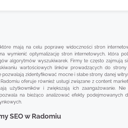
 które mają na celu poprawę widoczności stron internet
a wymienić optymalizację stron internetowych, która po
gów algorytmów wyszukiwarek. Firmy te często zajmują si
yskiwaniu wartościowych linków prowadzących do strony k
 pozwalają zidentyfikować mocne i słabe strony danej witry
adomiu oferuje również usługi związane z content market
ągają użytkowników i zwiększają ich zaangażowanie. Ni
pozwala na bieżąco analizować efekty podejmowanych dz
rynkowych.
irmy SEO w Radomiu