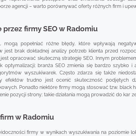
borze agencji – warto porównywać oferty różnych firm i upew
e przez firmy SEO w Radomiu
, mogą popełniać różne błędy, które wpływają negaty
 jest brak dokładnej analizy potrzeb klienta przed rozpo
 jest opracować skuteczną strategię SEO. Innym problem
k optymalizacji; branża SEO zmienia się bardzo szybko i 
orytmów wyszukiwarek. Często zdarza się także niedost
zy efektów trudno jest ocenić skuteczność podjętych dz
kowych. Ponadto niektóre firmy mogą stosować tzw. black h
enie pozycji strony; takie działania mogą prowadzić do kar z
a firm w Radomiu
 widoczności firmy w wynikach wyszukiwania na poziomie lo