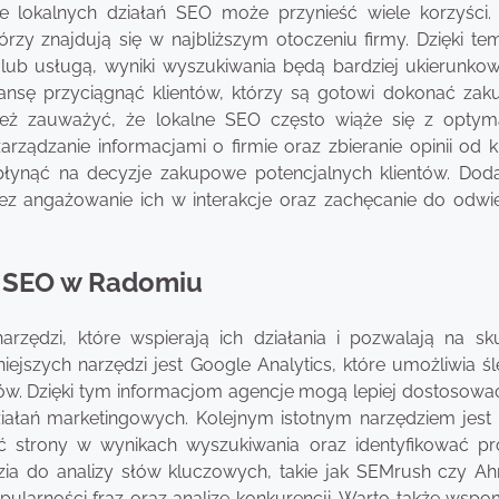
e lokalnych działań SEO może przynieść wiele korzyści.
rzy znajdują się w najbliższym otoczeniu firmy. Dzięki te
lub usługą, wyniki wyszukiwania będą bardziej ukierunko
zansę przyciągnąć klientów, którzy są gotowi dokonać zak
ież zauważyć, że lokalne SEO często wiąże się z optyma
ądzanie informacjami o firmie oraz zbieranie opinii od kl
ynąć na decyzje zakupowe potencjalnych klientów. Dod
zez angażowanie ich w interakcje oraz zachęcanie do odwi
e SEO w Radomiu
zędzi, które wspierają ich działania i pozwalają na sk
ejszych narzędzi jest Google Analytics, które umożliwia śl
ów. Dzięki tym informacjom agencje mogą lepiej dostosowa
ziałań marketingowych. Kolejnym istotnym narzędziem jest
ć strony w wynikach wyszukiwania oraz identyfikować p
a do analizy słów kluczowych, takie jak SEMrush czy Ahr
ularności fraz oraz analizę konkurencji. Warto także wspo