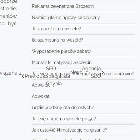
 dobrze
Reklama zewnętrzna Szczecin
tronie.
ementów
Namiot glampingowy całoroczny
nno być
Jaki garnitur na wesele?
Ile szampana na wesele?
Wyposażenie placów zabaw
Montaż klimatyzacji Szczecin
SEO
Agencja
Next:
wiązane z
Jak się ubrać na wesele mężczyzna na sportowo?
Previous:
specjalista
SEO
Gdynia
Adwokaci
Adwokat
Gdzie urodziny dla dorosłych?
Jak się ubrać na wesele po 50?
Jak ustawić klimatyzację na grzanie?