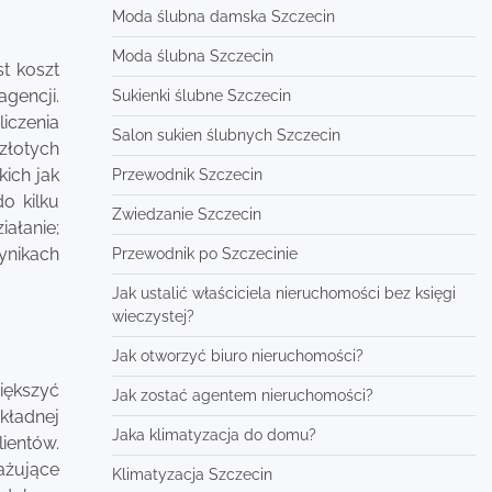
Moda ślubna damska Szczecin
Moda ślubna Szczecin
t koszt
gencji.
Sukienki ślubne Szczecin
liczenia
Salon sukien ślubnych Szczecin
złotych
ich jak
Przewodnik Szczecin
o kilku
Zwiedzanie Szczecin
iałanie;
ynikach
Przewodnik po Szczecinie
Jak ustalić właściciela nieruchomości bez księgi
wieczystej?
Jak otworzyć biuro nieruchomości?
iększyć
Jak zostać agentem nieruchomości?
kładnej
Jaka klimatyzacja do domu?
lientów.
ażujące
Klimatyzacja Szczecin