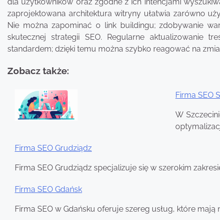
dla użytkowników oraz zgodne z ich intencjami wyszuki
zaprojektowana architektura witryny ułatwia zarówno uży
Nie można zapominać o link buildingu; zdobywanie wa
skutecznej strategii SEO. Regularne aktualizowanie 
standardem; dzięki temu można szybko reagować na zmian
Zobacz także:
Firma SEO S
Nawigacja
W Szczecini
wpisu
optymalizac
Firma SEO Grudziądz
Firma SEO Grudziądz specjalizuje się w szerokim zakres
Firma SEO Gdańsk
Firma SEO w Gdańsku oferuje szereg usług, które mają 