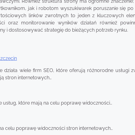
wawczymi. Również struktura strony ma ogromne znaczenie;
tkownikom, jak i robotom wyszukiwarek poruszanie się po s
rtościowych linków zwrotnych to jeden z kluczowych el
treści oraz monitorowanie wyników działań również powi
y i dostosowywać strategię do bieżących potrzeb rynku.
zczecin
e działa wiele firm SEO, które oferują różnorodne usługi z
ją stron internetowych…
ie usług, które mają na celu poprawę widoczności…
na celu poprawę widoczności stron internetowych…