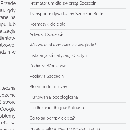
 Przede
Krematorium dla zwierząt Szczecin
mu, gdy
Transport indywidualny Szczecin Berlin
wane na
upu lub
Kosmetyki do ciała
lizacją
Adwokat Szczecin
ientów.
atkowo,
Wszywka alkoholowa jak wygląda?
edzin w
Instalacja klimatyzacji Olsztyn
Podiatra Warszawa
Podiatra Szczecin
Sklep podologiczny
uteczną
edzenie
Hurtowania podologiczna
ć swoje
Oddłużanie długów Katowice
 Google
roblemy
Co to są pompy ciepła?
efs, są
Przedszkole prywatne Szczecin cena
mnieć o