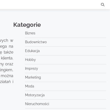
Kategorie
Biznes
owych w
Budownictwo
lega na
Edukacja
ę także
lienta.
Hobby
ny oraz
Imprezy
ingiem,
e można
Marketing
iałań i
Moda
Motoryzacja
Nieruchomości