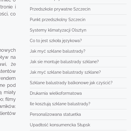
ronie i
Przedszkole prywatne Szczecin
ści, co
Punkt przedszkolny Szczecin
Systemy klimatyzacji Olsztyn
Co to jest szkoła językowa?
 nowych
Jak myć szklane balustrady?
pływ na
Jak sie montuje balustrady szklane?
awi, że
stentów
Jak myć szklane balustrady szklane?
trendem
Szklane balustrady balkonowe jak czyścić?
ane pod
ą miały
Drukarnia wielkoformatowa
o; filmy
Ile kosztują szklane balustrady?
wników.
lientów
Personalizowana statuetka
Upadłość konsumencka Słupsk