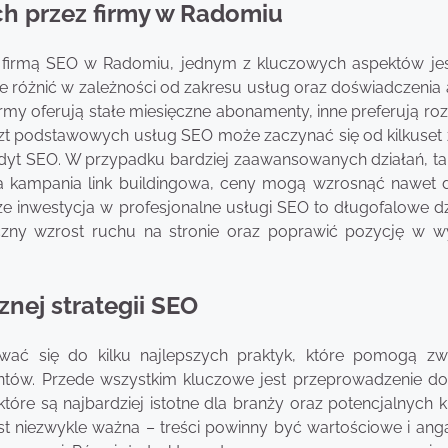
ch przez firmy w Radomiu
z firmą SEO w Radomiu, jednym z kluczowych aspektów jes
 różnić w zależności od zakresu usług oraz doświadczenia a
irmy oferują stałe miesięczne abonamenty, inne preferują roz
oszt podstawowych usług SEO może zaczynać się od kilkuset 
dyt SEO. W przypadku bardziej zaawansowanych działań, tak
na kampania link buildingowa, ceny mogą wzrosnąć nawet d
 że inwestycja w profesjonalne usługi SEO to długofalowe dz
zny wzrost ruchu na stronie oraz poprawić pozycję w w
znej strategii SEO
wać się do kilku najlepszych praktyk, które pomogą zw
ientów. Przede wszystkim kluczowe jest przeprowadzenie do
które są najbardziej istotne dla branży oraz potencjalnych k
st niezwykle ważna – treści powinny być wartościowe i ang