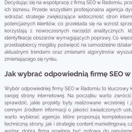
Decydując się na współpracę z firmą SEO w Radomiu, prze
ich biznesu. Przede wszystkim profesjonalna agencja d
wdrażać strategie zwiększające widoczność stron inter
potencjalnych klientów, co przekłada się na wzrost sp
korzystają z nowoczesnych narzędzi analitycznych, k
identyfikację obszarów wymagających poprawy. Co więcej
przedsiębiorcy mogliby poświęcić na samodzielne działan
aktualnymi trendami oraz zmianami algorytmów wyszu
zmieniającego się rynku.
Jak wybrać odpowiednią firmę SEO w
Wybór odpowiedniej firmy SEO w Radomiu to kluczowy k
swojej strony internetowej. Na początku warto zwrócić
sprawdzić, jakie projekty były realizowane wcześniej i 
cennym źródłem informacji o jakości świadczonych usł
warto wybierać agencje, które proponują kompleksow
techniczną strony, jak i strategię content marketingową c
ważna; dobra firma powinna być gotowa do regularneg