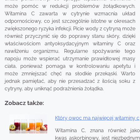
może pomóc w redukcji problemów żołądkowych.
Witamina C zawarta w cytrynie wzmacnia układ
odpornościowy, co jest szczególnie istotne w okresach
zwiększonego ryzyka infekcji. Picie wody z cytryną może
również przyczynić się do poprawy stanu skóry, dzięki
właściwościom antyoksydacyjnym witaminy C oraz
nawilżeniu organizmu. Regularne spożywanie tego
napoju może wspierać utrzymanie prawidłowej masy
ciała, ponieważ pomaga w kontrolowaniu apetytu i
może zmniejszać chęć na słodkie przekąski. Warto
jednak pamiętać, aby nie przesadzać z ilością soku z
cytryny, aby uniknąć podrażnienia żołądka.
Zobacz także:
Który owoc ma najwięcej witaminy c
Nawigacja
Witamina C, znana również jako
wpisu
kwas askorbinowy, jest niezbędnym