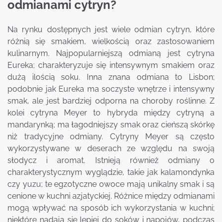
odmianami cytryn?
Na rynku dostępnych jest wiele odmian cytryn, które
różnią się smakiem, wielkością oraz zastosowaniem
kulinarnym. Najpopularniejszą odmianą jest cytryna
Eureka; charakteryzuje się intensywnym smakiem oraz
dużą ilością soku. Inna znana odmiana to Lisbon;
podobnie jak Eureka ma soczyste wnętrze i intensywny
smak, ale jest bardziej odporna na choroby roślinne. Z
kolei cytryna Meyer to hybryda między cytryną a
mandarynką; ma łagodniejszy smak oraz cieńszą skórkę
niż tradycyjne odmiany. Cytryny Meyer są często
wykorzystywane w deserach ze względu na swoją
słodycz i aromat. Istnieją również odmiany o
charakterystycznym wyglądzie, takie jak kalamondynka
czy yuzu; te egzotyczne owoce mają unikalny smak i są
cenione w kuchni azjatyckiej. Różnice między odmianami
mogą wpływać na sposób ich wykorzystania w kuchni;
niektóre nadają się lepiej do soków i napojów, podczas