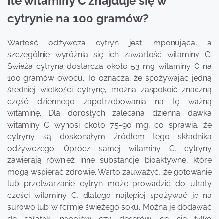
Ile witaminy C znajduje się w
cytrynie na 100 gramów?
Wartość odżywcza cytryn jest imponująca, a
szczególnie wyróżnia się ich zawartość witaminy C.
Świeża cytryna dostarcza około 53 mg witaminy C na
100 gramów owocu. To oznacza, że spożywając jedną
średniej wielkości cytrynę, można zaspokoić znaczną
część dziennego zapotrzebowania na tę ważną
witaminę. Dla dorosłych zalecana dzienna dawka
witaminy C wynosi około 75-90 mg, co sprawia, że
cytryny są doskonałym źródłem tego składnika
odżywczego. Oprócz samej witaminy C, cytryny
zawierają również inne substancje bioaktywne, które
mogą wspierać zdrowie. Warto zauważyć, że gotowanie
lub przetwarzanie cytryn może prowadzić do utraty
części witaminy C, dlatego najlepiej spożywać je na
surowo lub w formie świeżego soku. Można je dodawać
do sałatek, napojów czy deserów, co nie tylko