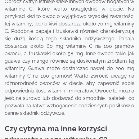
Oprócz cytryn istnieje wiele innych owoców bogatych w
witaminę C, które warto uwzględnić w diecie. Na
przykład kiwi to owoc o wyjątkowo wysokiej zawartości
tej witaminy; jedno kiwi dostarcza około 70 mg witaminy
C. Podobnie papaja i truskawki również charakteryzują
się dużą ilością tego składnika odżywczego. Papaja
dostarcza około 60 mg witaminy C na 100 gramów
owocu, a truskawki około 58 mg. Inne owoce takie jak
guawa czy mango również są doskonałym źródłem tej
witaminy. Guawa może dostarczać nawet do 200 mg
witaminy C na 100 gramów! Warto zwrócić uwagę na
różnorodność owoców w diecie, aby zapewnić sobie
odpowiednią ilość witamin i minerałów. Owoce te można
jeść na surowo lub dodawać do smoothie i sałatek, co
pozwala na łatwe wzbogacenie codziennych posiłków o
cenne składniki odżywcze.
Czy cytryna ma inne korzyści