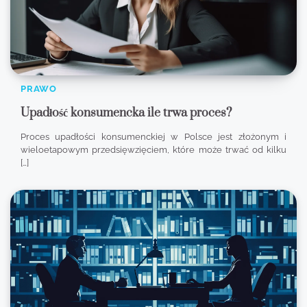
PRAWO
Upadłość konsumencka ile trwa proces?
Proces upadłości konsumenckiej w Polsce jest złożonym i
wieloetapowym przedsięwzięciem, które może trwać od kilku
[…]