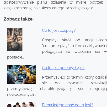
dostosowywanie planu działania w miarę potrzeb
zwiększa szansę na sukces całego przedsięwzięcia.
Zobacz także:
Co to jest cosplay?
Nawigacja
Cosplay, skrót od angielskiego
wpisu
"costume play", to forma aktywności
polegająca na wcielaniu się w
postacie…
Co to jest przemysł 4.0?
Przemysł 4.0 to termin, który odnosi
się do czwartej rewolucji
przemysłowej, charakteryzującej się integracją
nowoczesnych…
Pełna księgowość co to jest?