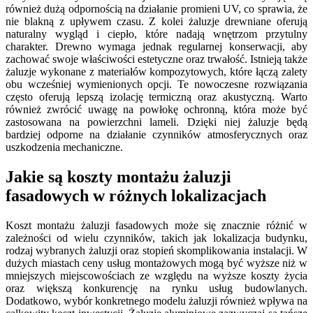
również dużą odpornością na działanie promieni UV, co sprawia, że
nie blakną z upływem czasu. Z kolei żaluzje drewniane oferują
naturalny wygląd i ciepło, które nadają wnętrzom przytulny
charakter. Drewno wymaga jednak regularnej konserwacji, aby
zachować swoje właściwości estetyczne oraz trwałość. Istnieją także
żaluzje wykonane z materiałów kompozytowych, które łączą zalety
obu wcześniej wymienionych opcji. Te nowoczesne rozwiązania
często oferują lepszą izolację termiczną oraz akustyczną. Warto
również zwrócić uwagę na powłokę ochronną, która może być
zastosowana na powierzchni lameli. Dzięki niej żaluzje będą
bardziej odporne na działanie czynników atmosferycznych oraz
uszkodzenia mechaniczne.
Jakie są koszty montażu żaluzji
fasadowych w różnych lokalizacjach
Koszt montażu żaluzji fasadowych może się znacznie różnić w
zależności od wielu czynników, takich jak lokalizacja budynku,
rodzaj wybranych żaluzji oraz stopień skomplikowania instalacji. W
dużych miastach ceny usług montażowych mogą być wyższe niż w
mniejszych miejscowościach ze względu na wyższe koszty życia
oraz większą konkurencję na rynku usług budowlanych.
Dodatkowo, wybór konkretnego modelu żaluzji również wpływa na