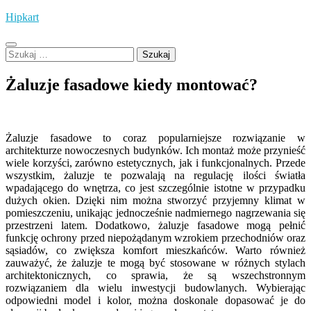
Skip
Hipkart
to
content
Szukaj:
Żaluzje fasadowe kiedy montować?
Żaluzje fasadowe to coraz popularniejsze rozwiązanie w
architekturze nowoczesnych budynków. Ich montaż może przynieść
wiele korzyści, zarówno estetycznych, jak i funkcjonalnych. Przede
wszystkim, żaluzje te pozwalają na regulację ilości światła
wpadającego do wnętrza, co jest szczególnie istotne w przypadku
dużych okien. Dzięki nim można stworzyć przyjemny klimat w
pomieszczeniu, unikając jednocześnie nadmiernego nagrzewania się
przestrzeni latem. Dodatkowo, żaluzje fasadowe mogą pełnić
funkcję ochrony przed niepożądanym wzrokiem przechodniów oraz
sąsiadów, co zwiększa komfort mieszkańców. Warto również
zauważyć, że żaluzje te mogą być stosowane w różnych stylach
architektonicznych, co sprawia, że są wszechstronnym
rozwiązaniem dla wielu inwestycji budowlanych. Wybierając
odpowiedni model i kolor, można doskonale dopasować je do