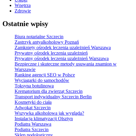
Wnętrza
Zdrowie
Ostatnie wpisy
Biura notarialne Szczecin
Zastrzyk antyalkoholowy Poznań
Zamknięty ośrodek leczenia uzależnień Warszawa
Prywatny ośrodek leczenia uzależnień
Prywatny ośrodek leczenia uzależnień Warszawa
Bezpieczne i skuteczne metody usuwania znamion w
Warszawie
Ranking agencji SEO w Polsce
Wyciągarki do samochodów
Toksyna botulinowa
Krematorium dla zwierząt Szczecin
Transport indywidualny Szczecin Berlin
Kosmetyki do ciała
Adwokat Szczecin
Wszywka alkoholowa jak wygląda?
Instalacja klimatyzacji Olsztyn
Podiatra Warszawa
Podiatra Szczecin
Sklep podologiczny