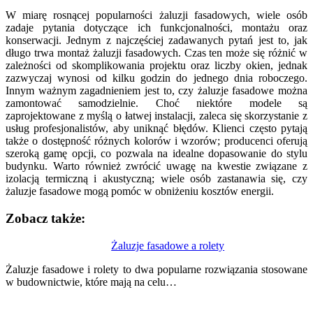
W miarę rosnącej popularności żaluzji fasadowych, wiele osób
zadaje pytania dotyczące ich funkcjonalności, montażu oraz
konserwacji. Jednym z najczęściej zadawanych pytań jest to, jak
długo trwa montaż żaluzji fasadowych. Czas ten może się różnić w
zależności od skomplikowania projektu oraz liczby okien, jednak
zazwyczaj wynosi od kilku godzin do jednego dnia roboczego.
Innym ważnym zagadnieniem jest to, czy żaluzje fasadowe można
zamontować samodzielnie. Choć niektóre modele są
zaprojektowane z myślą o łatwej instalacji, zaleca się skorzystanie z
usług profesjonalistów, aby uniknąć błędów. Klienci często pytają
także o dostępność różnych kolorów i wzorów; producenci oferują
szeroką gamę opcji, co pozwala na idealne dopasowanie do stylu
budynku. Warto również zwrócić uwagę na kwestie związane z
izolacją termiczną i akustyczną; wiele osób zastanawia się, czy
żaluzje fasadowe mogą pomóc w obniżeniu kosztów energii.
Zobacz także:
Nawigacja
Żaluzje fasadowe a rolety
wpisu
Żaluzje fasadowe i rolety to dwa popularne rozwiązania stosowane
w budownictwie, które mają na celu…