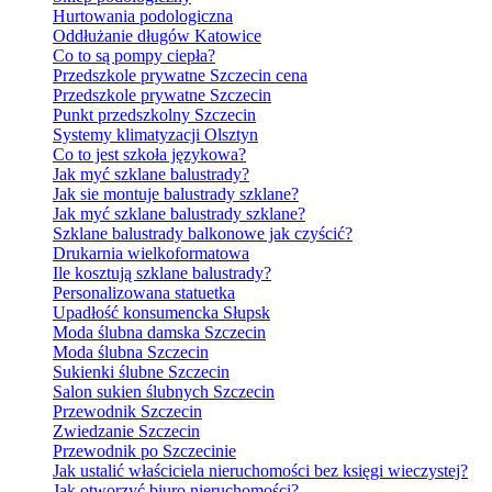
Hurtowania podologiczna
Oddłużanie długów Katowice
Co to są pompy ciepła?
Przedszkole prywatne Szczecin cena
Przedszkole prywatne Szczecin
Punkt przedszkolny Szczecin
Systemy klimatyzacji Olsztyn
Co to jest szkoła językowa?
Jak myć szklane balustrady?
Jak sie montuje balustrady szklane?
Jak myć szklane balustrady szklane?
Szklane balustrady balkonowe jak czyścić?
Drukarnia wielkoformatowa
Ile kosztują szklane balustrady?
Personalizowana statuetka
Upadłość konsumencka Słupsk
Moda ślubna damska Szczecin
Moda ślubna Szczecin
Sukienki ślubne Szczecin
Salon sukien ślubnych Szczecin
Przewodnik Szczecin
Zwiedzanie Szczecin
Przewodnik po Szczecinie
Jak ustalić właściciela nieruchomości bez księgi wieczystej?
Jak otworzyć biuro nieruchomości?