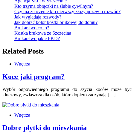
Agencja SEO w Szczecinie
Kto trzyma obrączki na ślubie cywilnym?
Czy ma znaczenie kto pierwszy złoży pozew o rozwód?
Jak wyglądają rozwody?
Jak dobrać kolor kostki brukowej do domu?
Brukarstwo co to?
Kostka brukowa ze Szczecina
Brukarstwo jakie PKD?
Related Posts
Wnętrza
Koce jaki program?
Wybór odpowiedniego programu do szycia koców może być
kluczowy, zwłaszcza dla osób, które dopiero zaczynają […]
Wnętrza
Dobre płytki do mieszkania