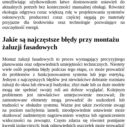
umożliwiając użytkownikom łatwe dostosowanie ustawień do
aktualnych potrzeb bez konieczności manualnej obsługi. Również
ekologia odgrywa coraz większą rolę w projektowaniu systemów
osłonowych; producenci coraz częściej sięgają po materiały
przyjazne dla środowiska oraz technologie pozwalające na
oszczędność energii.
Jakie są najczęstsze błędy przy montażu
żaluzji fasadowych
Montaż żaluzji fasadowych to proces wymagający precyzyjnego
planowania oraz odpowiednich umiejętności technicznych. Niestety
wiele osób popełnia błędy podczas tego etapu, co może prowadzić
do problemów z funkcjonowaniem systemu lub jego estetyką.
Jednym z najczęstszych błędów jest niewłaściwe dobranie rozmiaru
żaluzji do okna lub elewacji budynku; zbyt małe lub za duże modele
mogą nie spełniać swojej roli ani dobrze wyglądać. Kolejnym
problemem jest niewłaściwe umiejscowienie mocowań; źle
zamontowane elementy mogą prowadzić do uszkodzeń lub
trudności w obsłudze systemu. Ważne jest także zwrócenie uwagi
na poziom nachylenia lameli; nieodpowiednie ustawienie może
skutkować nadmiernym nagrzewaniem wnętrza lub ograniczeniem
widoczności na zewnątrz. Często zdarza się również pomijanie
kwestii izolacyjnych; brak odpowiednich uszczelek może prowadzić