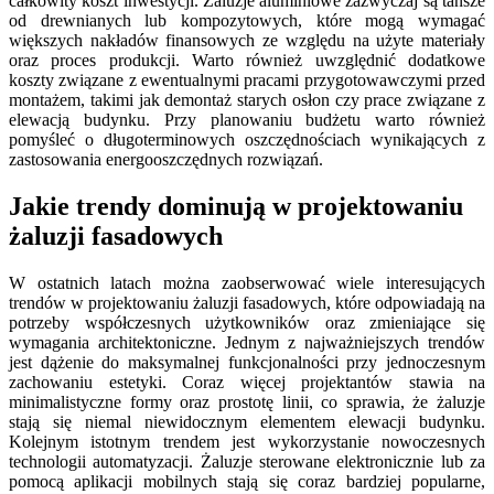
całkowity koszt inwestycji. Żaluzje aluminiowe zazwyczaj są tańsze
od drewnianych lub kompozytowych, które mogą wymagać
większych nakładów finansowych ze względu na użyte materiały
oraz proces produkcji. Warto również uwzględnić dodatkowe
koszty związane z ewentualnymi pracami przygotowawczymi przed
montażem, takimi jak demontaż starych osłon czy prace związane z
elewacją budynku. Przy planowaniu budżetu warto również
pomyśleć o długoterminowych oszczędnościach wynikających z
zastosowania energooszczędnych rozwiązań.
Jakie trendy dominują w projektowaniu
żaluzji fasadowych
W ostatnich latach można zaobserwować wiele interesujących
trendów w projektowaniu żaluzji fasadowych, które odpowiadają na
potrzeby współczesnych użytkowników oraz zmieniające się
wymagania architektoniczne. Jednym z najważniejszych trendów
jest dążenie do maksymalnej funkcjonalności przy jednoczesnym
zachowaniu estetyki. Coraz więcej projektantów stawia na
minimalistyczne formy oraz prostotę linii, co sprawia, że żaluzje
stają się niemal niewidocznym elementem elewacji budynku.
Kolejnym istotnym trendem jest wykorzystanie nowoczesnych
technologii automatyzacji. Żaluzje sterowane elektronicznie lub za
pomocą aplikacji mobilnych stają się coraz bardziej popularne,