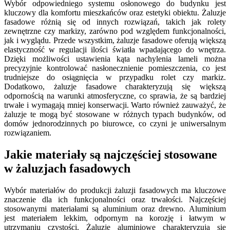
Wybór odpowiedniego systemu osłonowego do budynku jest
kluczowy dla komfortu mieszkańców oraz estetyki obiektu. Żaluzje
fasadowe różnią się od innych rozwiązań, takich jak rolety
zewnętrzne czy markizy, zarówno pod względem funkcjonalności,
jak i wyglądu. Przede wszystkim, żaluzje fasadowe oferują większą
elastyczność w regulacji ilości światła wpadającego do wnętrza.
Dzięki możliwości ustawienia kąta nachylenia lameli można
precyzyjnie kontrolować nasłonecznienie pomieszczenia, co jest
trudniejsze do osiągnięcia w przypadku rolet czy markiz.
Dodatkowo, żaluzje fasadowe charakteryzują się większą
odpornością na warunki atmosferyczne, co sprawia, że są bardziej
trwałe i wymagają mniej konserwacji. Warto również zauważyć, że
żaluzje te mogą być stosowane w różnych typach budynków, od
domów jednorodzinnych po biurowce, co czyni je uniwersalnym
rozwiązaniem.
Jakie materiały są najczęściej stosowane
w żaluzjach fasadowych
Wybór materiałów do produkcji żaluzji fasadowych ma kluczowe
znaczenie dla ich funkcjonalności oraz trwałości. Najczęściej
stosowanymi materiałami są aluminium oraz drewno. Aluminium
jest materiałem lekkim, odpornym na korozję i łatwym w
utrzymaniu czystości. Żaluzje aluminiowe charakteryzują się