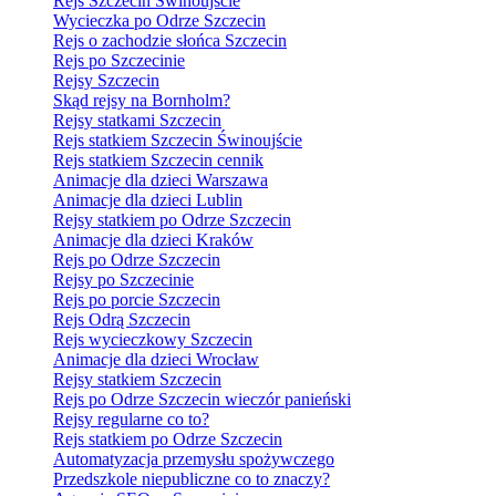
Rejs Szczecin Świnoujście
Wycieczka po Odrze Szczecin
Rejs o zachodzie słońca Szczecin
Rejs po Szczecinie
Rejsy Szczecin
Skąd rejsy na Bornholm?
Rejsy statkami Szczecin
Rejs statkiem Szczecin Świnoujście
Rejs statkiem Szczecin cennik
Animacje dla dzieci Warszawa
Animacje dla dzieci Lublin
Rejsy statkiem po Odrze Szczecin
Animacje dla dzieci Kraków
Rejs po Odrze Szczecin
Rejsy po Szczecinie
Rejs po porcie Szczecin
Rejs Odrą Szczecin
Rejs wycieczkowy Szczecin
Animacje dla dzieci Wrocław
Rejsy statkiem Szczecin
Rejs po Odrze Szczecin wieczór panieński
Rejsy regularne co to?
Rejs statkiem po Odrze Szczecin
Automatyzacja przemysłu spożywczego
Przedszkole niepubliczne co to znaczy?