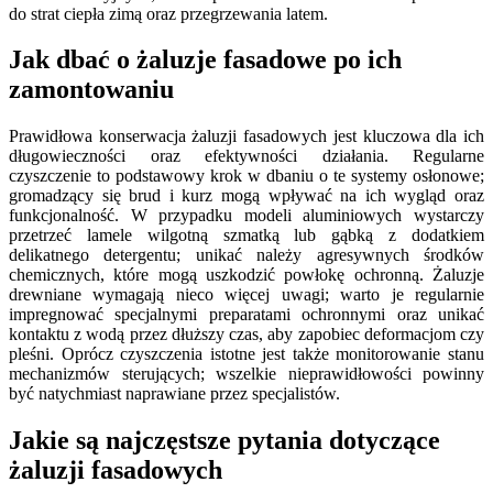
do strat ciepła zimą oraz przegrzewania latem.
Jak dbać o żaluzje fasadowe po ich
zamontowaniu
Prawidłowa konserwacja żaluzji fasadowych jest kluczowa dla ich
długowieczności oraz efektywności działania. Regularne
czyszczenie to podstawowy krok w dbaniu o te systemy osłonowe;
gromadzący się brud i kurz mogą wpływać na ich wygląd oraz
funkcjonalność. W przypadku modeli aluminiowych wystarczy
przetrzeć lamele wilgotną szmatką lub gąbką z dodatkiem
delikatnego detergentu; unikać należy agresywnych środków
chemicznych, które mogą uszkodzić powłokę ochronną. Żaluzje
drewniane wymagają nieco więcej uwagi; warto je regularnie
impregnować specjalnymi preparatami ochronnymi oraz unikać
kontaktu z wodą przez dłuższy czas, aby zapobiec deformacjom czy
pleśni. Oprócz czyszczenia istotne jest także monitorowanie stanu
mechanizmów sterujących; wszelkie nieprawidłowości powinny
być natychmiast naprawiane przez specjalistów.
Jakie są najczęstsze pytania dotyczące
żaluzji fasadowych