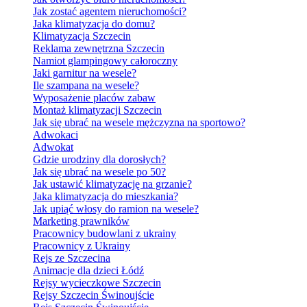
Jak zostać agentem nieruchomości?
Jaka klimatyzacja do domu?
Klimatyzacja Szczecin
Reklama zewnętrzna Szczecin
Namiot glampingowy całoroczny
Jaki garnitur na wesele?
Ile szampana na wesele?
Wyposażenie placów zabaw
Montaż klimatyzacji Szczecin
Jak się ubrać na wesele mężczyzna na sportowo?
Adwokaci
Adwokat
Gdzie urodziny dla dorosłych?
Jak się ubrać na wesele po 50?
Jak ustawić klimatyzację na grzanie?
Jaka klimatyzacja do mieszkania?
Jak upiąć włosy do ramion na wesele?
Marketing prawników
Pracownicy budowlani z ukrainy
Pracownicy z Ukrainy
Rejs ze Szczecina
Animacje dla dzieci Łódź
Rejsy wycieczkowe Szczecin
Rejsy Szczecin Świnoujście