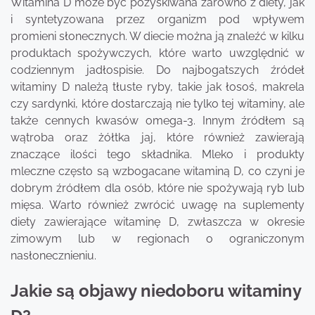
Witamina D może być pozyskiwana zarówno z diety, jak
i syntetyzowana przez organizm pod wpływem
promieni słonecznych. W diecie można ją znaleźć w kilku
produktach spożywczych, które warto uwzględnić w
codziennym jadłospisie. Do najbogatszych źródeł
witaminy D należą tłuste ryby, takie jak łosoś, makrela
czy sardynki, które dostarczają nie tylko tej witaminy, ale
także cennych kwasów omega-3. Innym źródłem są
wątroba oraz żółtka jaj, które również zawierają
znaczące ilości tego składnika. Mleko i produkty
mleczne często są wzbogacane witaminą D, co czyni je
dobrym źródłem dla osób, które nie spożywają ryb lub
mięsa. Warto również zwrócić uwagę na suplementy
diety zawierające witaminę D, zwłaszcza w okresie
zimowym lub w regionach o ograniczonym
nasłonecznieniu.
Jakie są objawy niedoboru witaminy