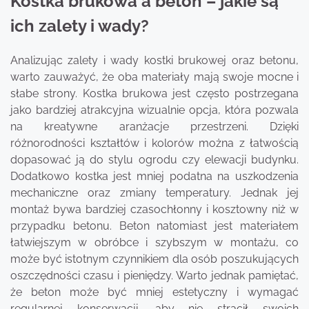
Kostka brukowa a beton – jakie są
ich zalety i wady?
Analizując zalety i wady kostki brukowej oraz betonu,
warto zauważyć, że oba materiały mają swoje mocne i
słabe strony. Kostka brukowa jest często postrzegana
jako bardziej atrakcyjna wizualnie opcja, która pozwala
na kreatywne aranżacje przestrzeni. Dzięki
różnorodności kształtów i kolorów można z łatwością
dopasować ją do stylu ogrodu czy elewacji budynku.
Dodatkowo kostka jest mniej podatna na uszkodzenia
mechaniczne oraz zmiany temperatury. Jednak jej
montaż bywa bardziej czasochłonny i kosztowny niż w
przypadku betonu. Beton natomiast jest materiałem
łatwiejszym w obróbce i szybszym w montażu, co
może być istotnym czynnikiem dla osób poszukujących
oszczędności czasu i pieniędzy. Warto jednak pamiętać,
że beton może być mniej estetyczny i wymagać
regularnej konserwacji, aby nie stracił swoich