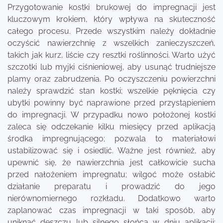
Przygotowanie kostki brukowej do impregnacji jest
kluczowym krokiem, który wpływa na skuteczność
całego procesu. Przede wszystkim należy dokładnie
oczyścić nawierzchnię z wszelkich zanieczyszczeń,
takich jak kurz, liście czy resztki roślinności. Warto użyć
szczotki lub myjki ciśnieniowej, aby usunąć trudniejsze
plamy oraz zabrudzenia. Po oczyszczeniu powierzchni
należy sprawdzić stan kostki; wszelkie pęknięcia czy
ubytki powinny być naprawione przed przystąpieniem
do impregnacji. W przypadku nowo położonej kostki
zaleca się odczekanie kilku miesięcy przed aplikacją
środka impregnującego; pozwala to materiałowi
ustabilizować się i osiedlić. Ważne jest również, aby
upewnić się, że nawierzchnia jest całkowicie sucha
przed nałożeniem impregnatu; wilgoć może osłabić
działanie preparatu i prowadzić do jego
nierównomiernego rozkładu. Dodatkowo warto
zaplanować czas impregnacji w taki sposób, aby
uniknąć deszczu lub silnego słońca w dniu aplikacji;