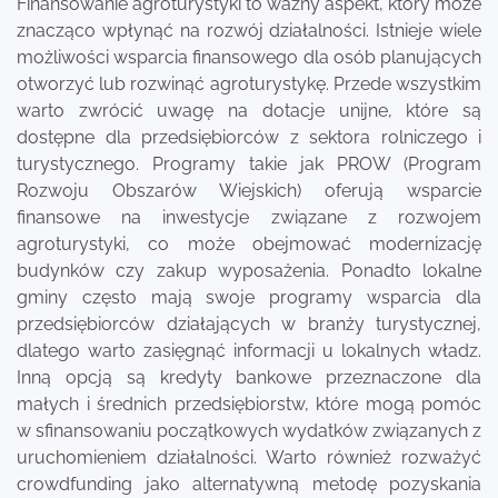
Finansowanie agroturystyki to ważny aspekt, który może
znacząco wpłynąć na rozwój działalności. Istnieje wiele
możliwości wsparcia finansowego dla osób planujących
otworzyć lub rozwinąć agroturystykę. Przede wszystkim
warto zwrócić uwagę na dotacje unijne, które są
dostępne dla przedsiębiorców z sektora rolniczego i
turystycznego. Programy takie jak PROW (Program
Rozwoju Obszarów Wiejskich) oferują wsparcie
finansowe na inwestycje związane z rozwojem
agroturystyki, co może obejmować modernizację
budynków czy zakup wyposażenia. Ponadto lokalne
gminy często mają swoje programy wsparcia dla
przedsiębiorców działających w branży turystycznej,
dlatego warto zasięgnąć informacji u lokalnych władz.
Inną opcją są kredyty bankowe przeznaczone dla
małych i średnich przedsiębiorstw, które mogą pomóc
w sfinansowaniu początkowych wydatków związanych z
uruchomieniem działalności. Warto również rozważyć
crowdfunding jako alternatywną metodę pozyskania