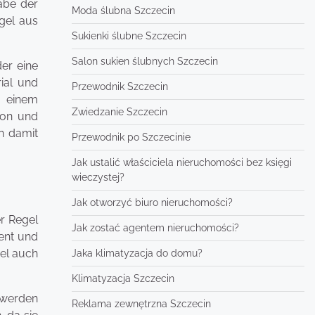
abe der
Moda ślubna Szczecin
egel aus
Sukienki ślubne Szczecin
Salon sukien ślubnych Szczecin
er eine
ial und
Przewodnik Szczecin
n einem
Zwiedzanie Szczecin
ion und
n damit
Przewodnik po Szczecinie
Jak ustalić właściciela nieruchomości bez księgi
wieczystej?
Jak otworzyć biuro nieruchomości?
er Regel
Jak zostać agentem nieruchomości?
ment und
gel auch
Jaka klimatyzacja do domu?
Klimatyzacja Szczecin
 werden
Reklama zewnętrzna Szczecin