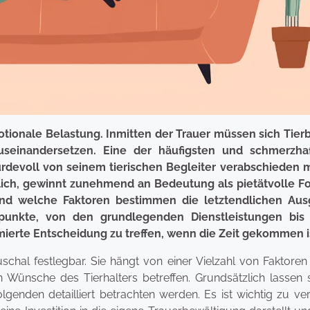
motionale Belastung. Inmitten der Trauer müssen sich Tierb
useinandersetzen. Eine der häufigsten und schmerzha
ürdevoll von seinem tierischen Begleiter verabschieden 
tlich, gewinnt zunehmend an Bedeutung als pietätvolle F
und welche Faktoren bestimmen die letztendlichen Au
npunkte, von den grundlegenden Dienstleistungen bis
rmierte Entscheidung zu treffen, wenn die Zeit gekommen i
uschal festlegbar. Sie hängt von einer Vielzahl von Faktoren
 Wünsche des Tierhalters betreffen. Grundsätzlich lassen s
olgenden detailliert betrachten werden. Es ist wichtig zu ve