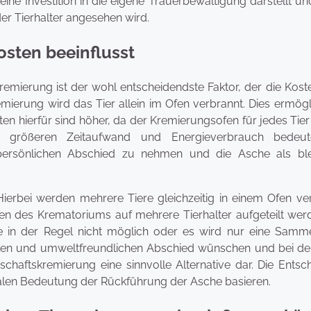
ine Investition in die eigene Trauerbewältigung darstellt un
er Tierhalter angesehen wird.
osten beeinflusst
remierung ist der wohl entscheidendste Faktor, der die Kost
mierung wird das Tier allein im Ofen verbrannt. Dies ermögl
ten hierfür sind höher, da der Kremierungsofen für jedes Tier
 größeren Zeitaufwand und Energieverbrauch bedeute
n persönlichen Abschied zu nehmen und die Asche als bl
erbei werden mehrere Tiere gleichzeitig in einem Ofen ver
sten des Krematoriums auf mehrere Tierhalter aufgeteilt wer
e in der Regel nicht möglich oder es wird nur eine Samm
ollen und umweltfreundlichen Abschied wünschen und bei de
nschaftskremierung eine sinnvolle Alternative dar. Die Ents
nalen Bedeutung der Rückführung der Asche basieren.