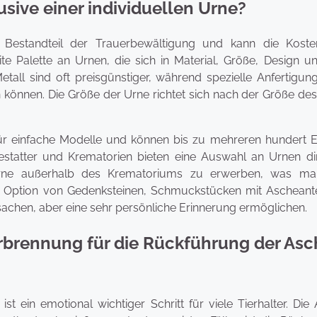
sive einer individuellen Urne?
er Bestandteil der Trauerbewältigung und kann die Koste
ite Palette an Urnen, die sich in Material, Größe, Design u
tall sind oft preisgünstiger, während spezielle Anfertigun
 können. Die Größe der Urne richtet sich nach der Größe des
für einfache Modelle und können bis zu mehreren hundert E
bestatter und Krematorien bieten eine Auswahl an Urnen dir
 Urne außerhalb des Krematoriums zu erwerben, was m
e Option von Gedenksteinen, Schmuckstücken mit Ascheante
sachen, aber eine sehr persönliche Erinnerung ermöglichen.
erbrennung für die Rückführung der As
t ein emotional wichtiger Schritt für viele Tierhalter. Die