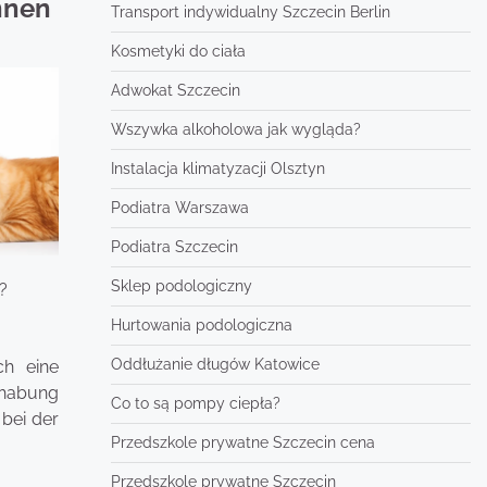
nnen
Transport indywidualny Szczecin Berlin
Kosmetyki do ciała
Adwokat Szczecin
Wszywka alkoholowa jak wygląda?
Instalacja klimatyzacji Olsztyn
Podiatra Warszawa
Podiatra Szczecin
Sklep podologiczny
?
Hurtowania podologiczna
Oddłużanie długów Katowice
ch eine
dhabung
Co to są pompy ciepła?
bei der
Przedszkole prywatne Szczecin cena
Przedszkole prywatne Szczecin