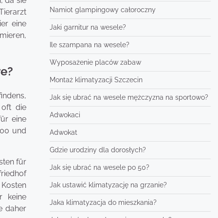
, da sie
Namiot glampingowy całoroczny
ierarzt
er eine
Jaki garnitur na wesele?
rmieren,
Ile szampana na wesele?
Wyposażenie placów zabaw
re?
Montaż klimatyzacji Szczecin
findens,
Jak się ubrać na wesele mężczyzna na sportowo?
oft die
Adwokaci
für eine
200 und
Adwokat
Gdzie urodziny dla dorosłych?
sten für
Jak się ubrać na wesele po 50?
friedhof
 Kosten
Jak ustawić klimatyzację na grzanie?
r keine
Jaka klimatyzacja do mieszkania?
e daher