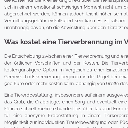
die Kosten für die Kremierung direkt über die Tierarztpraxis
sich in einem emotional schwierigen Moment nicht um di
abgerechnet werden, können jedoch leicht höher sein al
Vermittlungsgebühr einkalkuliert sein kann. Es ist ratsam
unabhängig davon, ob die Abwicklung über den Tierarzt od
Was kostet eine Tierverbrennung im Ve
Die Entscheidung zwischen einer Tierverbrennung und eine
der örtlichen Vorschriften und der Kosten. Die Tierver
kostengünstigere Option im Vergleich zu einer Einzelkrem
Gemeinschaftskremierung beginnen in der Regel bei etw
500 Euro oder mehr kosten kann, abhängig von Größe des 
Eine Tiererdbestattung, insbesondere auf einem ausgewiesen
das Grab, die Grabpflege, einen Sarg und eventuell eine 
können schnell mehrere hundert bis über tausend Euro err
für eine anonyme Erdbestattung in einem Tierkörperb
Möglichkeit zur individuellen Trauerbewältigung oder Rüc