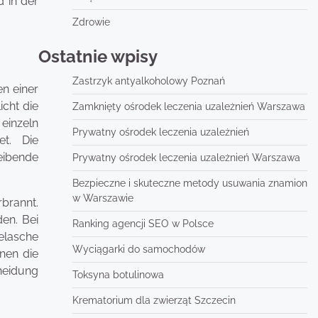
d in der
Zdrowie
Ostatnie wpisy
Zastrzyk antyalkoholowy Poznań
en einer
icht die
Zamknięty ośrodek leczenia uzależnień Warszawa
 einzeln
Prywatny ośrodek leczenia uzależnień
t. Die
eibende
Prywatny ośrodek leczenia uzależnień Warszawa
Bezpieczne i skuteczne metody usuwania znamion
w Warszawie
brannt.
den. Bei
Ranking agencji SEO w Polsce
elasche
Wyciągarki do samochodów
nen die
cheidung
Toksyna botulinowa
Krematorium dla zwierząt Szczecin