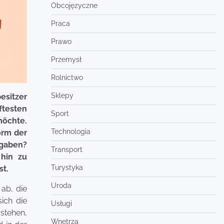
Obcojęzyczne
Praca
Prawo
Przemysł
Rolnictwo
Sklepy
esitzer
ftesten
Sport
möchte.
Technologia
orm der
sgaben?
Transport
 hin zu
Turystyka
st.
Uroda
 ab, die
ich die
Usługi
rstehen,
Wnętrza