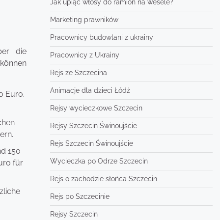
Jak upiąć włosy do ramion na wesele?
Marketing prawników
Pracownicy budowlani z ukrainy
ber die
Pracownicy z Ukrainy
n können
Rejs ze Szczecina
Animacje dla dzieci Łódź
0 Euro.
Rejsy wycieczkowe Szczecin
chen
Rejsy Szczecin Świnoujście
ern.
Rejs Szczecin Świnoujście
nd 150
Wycieczka po Odrze Szczecin
uro für
Rejs o zachodzie słońca Szczecin
zliche
Rejs po Szczecinie
Rejsy Szczecin