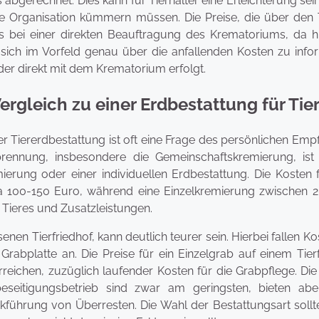
 abgerechnet. Dies kann für Tierhalter eine Erleichterung sein
e Organisation kümmern müssen. Die Preise, die über den T
s bei einer direkten Beauftragung des Krematoriums, da hi
, sich im Vorfeld genau über die anfallenden Kosten zu info
er direkt mit dem Krematorium erfolgt.
rgleich zu einer Erdbestattung für Tie
r Tiererdbestattung ist oft eine Frage des persönlichen Emp
brennung, insbesondere die Gemeinschaftskremierung, ist 
ierung oder einer individuellen Erdbestattung. Die Kosten 
a 100-150 Euro, während eine Einzelkremierung zwischen 
Tieres und Zusatzleistungen.
en Tierfriedhof, kann deutlich teurer sein. Hierbei fallen Ko
Grabplatte an. Die Preise für ein Einzelgrab auf einem Tier
eichen, zuzüglich laufender Kosten für die Grabpflege. Die
eseitigungsbetrieb sind zwar am geringsten, bieten abe
kführung von Überresten. Die Wahl der Bestattungsart sollt