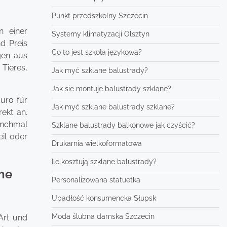
Punkt przedszkolny Szczecin
n einer
Systemy klimatyzacji Olsztyn
nd Preis
Co to jest szkoła językowa?
gen aus
 Tieres,
Jak myć szklane balustrady?
Jak sie montuje balustrady szklane?
uro für
Jak myć szklane balustrady szklane?
ekt an.
anchmal
Szklane balustrady balkonowe jak czyścić?
il oder
Drukarnia wielkoformatowa
Ile kosztują szklane balustrady?
che
Personalizowana statuetka
Upadłość konsumencka Słupsk
Moda ślubna damska Szczecin
 Art und