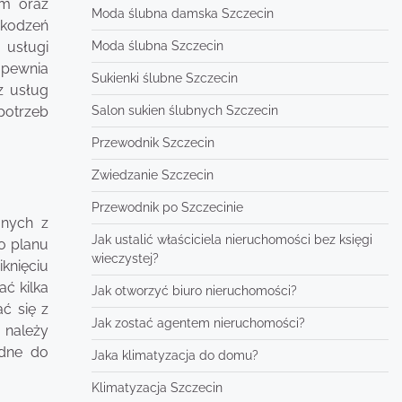
em oraz
Moda ślubna damska Szczecin
zkodzeń
Moda ślubna Szczecin
 usługi
apewnia
Sukienki ślubne Szczecin
z usług
Salon sukien ślubnych Szczecin
potrzeb
Przewodnik Szczecin
Zwiedzanie Szczecin
Przewodnik po Szczecinie
anych z
Jak ustalić właściciela nieruchomości bez księgi
o planu
wieczystej?
knięciu
ć kilka
Jak otworzyć biuro nieruchomości?
ć się z
Jak zostać agentem nieruchomości?
 należy
ędne do
Jaka klimatyzacja do domu?
Klimatyzacja Szczecin