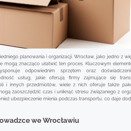
niego planowania i organizacji. Wrocław, jako jedno z wi
tóre mogą znacząco ułatwić ten proces. Kluczowym element
 dysponuje odpowiednim sprzętem oraz doświadcze
ność usług, jakie oferują firmy zajmujące się tran
 i innych przedmiotów, wiele z nich oferuje także pak
mogą zaoszczędzić czas i uniknąć stresu związanego z orga
wnież ubezpieczenie mienia podczas transportu, co daje do
eprowadzce we Wrocławiu