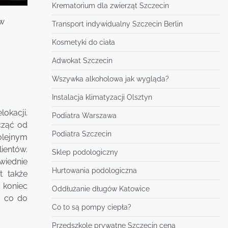
Krematorium dla zwierząt Szczecin
aw
Transport indywidualny Szczecin Berlin
Kosmetyki do ciała
Adwokat Szczecin
Wszywka alkoholowa jak wygląda?
Instalacja klimatyzacji Olsztyn
okacji.
Podiatra Warszawa
cząć od
Podiatra Szczecin
olejnym
lientów.
Sklep podologiczny
wiednie
Hurtowania podologiczna
t także
 koniec
Oddłużanie długów Katowice
ę co do
Co to są pompy ciepła?
Przedszkole prywatne Szczecin cena