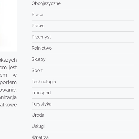
Obcojęzyczne
Praca
Prawo
Przemysł
Rolnictwo
Sklepy
ększych
em jest
Sport
niem w
Technologia
sportem
owanie,
Transport
nizacją
Turystyka
datkowe
Uroda
Usługi
Wnętrza