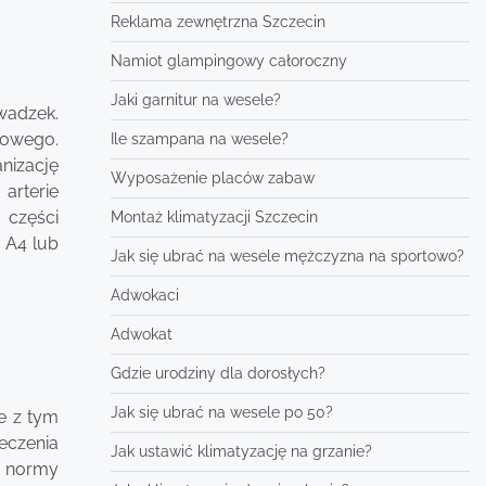
Reklama zewnętrzna Szczecin
Namiot glampingowy całoroczny
Jaki garnitur na wesele?
wadzek.
lowego.
Ile szampana na wesele?
nizację
Wyposażenie placów zabaw
arterie
 części
Montaż klimatyzacji Szczecin
 A4 lub
Jak się ubrać na wesele mężczyzna na sportowo?
Adwokaci
Adwokat
Gdzie urodziny dla dorosłych?
Jak się ubrać na wesele po 50?
e z tym
eczenia
Jak ustawić klimatyzację na grzanie?
ć normy