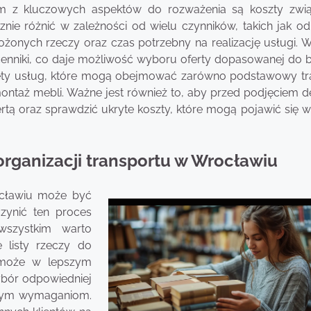
m z kluczowych aspektów do rozważenia są koszty zwi
ie różnić w zależności od wielu czynników, takich jak od
żonych rzeczy oraz czas potrzebny na realizację usługi. 
cenniki, co daje możliwość wyboru oferty dopasowanej do 
akiety usług, które mogą obejmować zarówno podstawowy tr
ontaż mebli. Ważne jest również to, aby przed podjęciem de
ertą oraz sprawdzić ukryte koszty, które mogą pojawić się w
organizacji transportu w Wrocławiu
ocławiu może być
zynić ten proces
wszystkim warto
 listy rzeczy do
omoże w lepszym
ybór odpowiedniej
aszym wymaganiom.