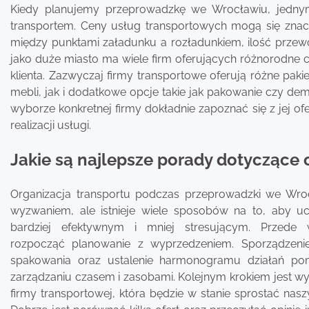
Kiedy planujemy przeprowadzkę we Wrocławiu, jedny
transportem. Ceny usług transportowych mogą się znaczn
między punktami załadunku a rozładunkiem, ilość przewo
jako duże miasto ma wiele firm oferujących różnorodne 
klienta. Zazwyczaj firmy transportowe oferują różne p
mebli, jak i dodatkowe opcje takie jak pakowanie czy dem
wyborze konkretnej firmy dokładnie zapoznać się z jej of
realizacji usługi.
Jakie są najlepsze porady dotyczące 
Organizacja transportu podczas przeprowadzki we Wr
wyzwaniem, ale istnieje wiele sposobów na to, aby uc
bardziej efektywnym i mniej stresującym. Przede 
rozpocząć planowanie z wyprzedzeniem. Sporządzenie
spakowania oraz ustalenie harmonogramu działań p
zarządzaniu czasem i zasobami. Kolejnym krokiem jest w
firmy transportowej, która będzie w stanie sprostać n