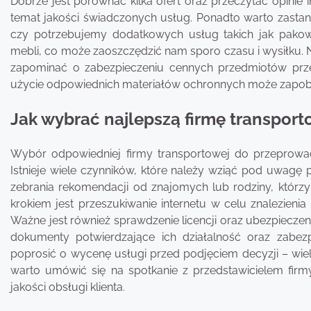
Dobrze jest porównać kilka ofert oraz przeczytać opinie 
temat jakości świadczonych usług. Ponadto warto zastan
czy potrzebujemy dodatkowych usług takich jak pako
mebli, co może zaoszczędzić nam sporo czasu i wysiłku. 
zapominać o zabezpieczeniu cennych przedmiotów prz
użycie odpowiednich materiałów ochronnych może zapobie
Jak wybrać najlepszą firmę transpor
Wybór odpowiedniej firmy transportowej do przeprowad
Istnieje wiele czynników, które należy wziąć pod uwagę
zebrania rekomendacji od znajomych lub rodziny, którzy
krokiem jest przeszukiwanie internetu w celu znalezienia 
Ważne jest również sprawdzenie licencji oraz ubezpieczen
dokumenty potwierdzające ich działalność oraz zabezp
poprosić o wycenę usługi przed podjęciem decyzji – wiel
warto umówić się na spotkanie z przedstawicielem fir
jakości obsługi klienta.