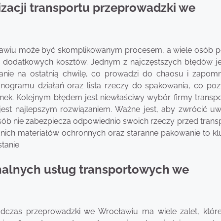
izacji transportu przeprowadzki we
ławiu może być skomplikowanym procesem, a wiele osób p
i dodatkowych kosztów. Jednym z najczęstszych błędów je
nie na ostatnią chwilę, co prowadzi do chaosu i zapomn
nogramu działań oraz lista rzeczy do spakowania, co poz
anek. Kolejnym błędem jest niewłaściwy wybór firmy transpo
ze jest najlepszym rozwiązaniem. Ważne jest, aby zwrócić u
 osób nie zabezpiecza odpowiednio swoich rzeczy przed tran
nich materiałów ochronnych oraz staranne pakowanie to k
tanie.
jonalnych usług transportowych we
podczas przeprowadzki we Wrocławiu ma wiele zalet, któ