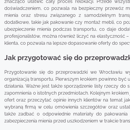
znacząco ułatwić cały proces relokacji. Przede wszy
doświadczeniem, co pozwala na bezpieczny przewóz me
mienia oraz stresu związanego z samodzielnym transp
dodatkowe, takie jak pakowanie czy montaż mebli, co poz
ubezpieczenie mienia podczas transportu, co daje doda
profesjonalistów, można również liczyć na elastyczność 
klienta, co pozwala na lepsze dopasowanie oferty do specy
Jak przygotować się do przeprowadzk
Przygotowanie się do przeprowadzki we Wrocławiu wy
organizacją transportu. Pierwszym krokiem powinno być 
działania. Ważne jest także sporządzenie listy rzeczy d
zapomnienia o istotnych przedmiotach. Kolejnym krokiem 
ofert oraz przeczytać opinie innych klientów na temat j
wybraną firmą w celu omówienia szczegółów oraz ustale
także zadbać o odpowiednie materiały do pakowania 
zabezpieczenia mienia przed uszkodzeniem w trakcie trans