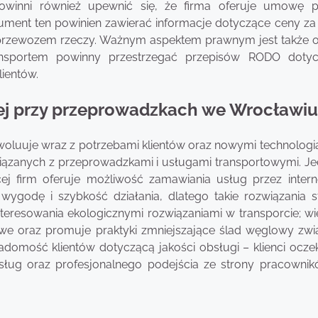
powinni również upewnić się, że firma oferuje umowę 
ument ten powinien zawierać informacje dotyczące ceny za
przewozem rzeczy. Ważnym aspektem prawnym jest także 
ansportem powinny przestrzegać przepisów RODO doty
ientów.
wej przy przeprowadzkach we Wrocławiu
ewoluuje wraz z potrzebami klientów oraz nowymi technologi
wiązanych z przeprowadzkami i usługami transportowymi. J
cej firm oferuje możliwość zamawiania usług przez intern
wygodę i szybkość działania, dlatego takie rozwiązania st
eresowania ekologicznymi rozwiązaniami w transporcie; wie
we oraz promuje praktyki zmniejszające ślad węglowy zwi
omość klientów dotyczącą jakości obsługi – klienci oczek
usług oraz profesjonalnego podejścia ze strony pracownik