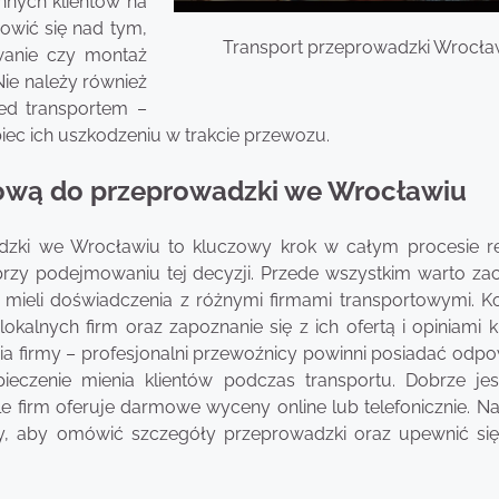
innych klientów na
owić się nad tym,
Transport przeprowadzki Wrocł
wanie czy montaż
Nie należy również
ed transportem –
c ich uszkodzeniu w trakcie przewozu.
tową do przeprowadzki we Wrocławiu
zki we Wrocławiu to kluczowy krok w całym procesie rel
 przy podejmowaniu tej decyzji. Przede wszystkim warto za
 mieli doświadczenia z różnymi firmami transportowymi. K
lokalnych firm oraz zapoznanie się z ich ofertą i opiniami k
ia firmy – profesjonalni przewoźnicy powinni posiadać odpo
ieczenie mienia klientów podczas transportu. Dobrze jes
e firm oferuje darmowe wyceny online lub telefonicznie. Na
my, aby omówić szczegóły przeprowadzki oraz upewnić si