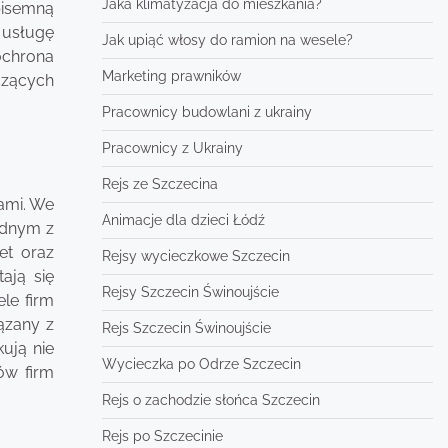
Jaka klimatyzacja do mieszkania?
pisemną
 usługę
Jak upiąć włosy do ramion na wesele?
ochrona
Marketing prawników
czących
Pracownicy budowlani z ukrainy
Pracownicy z Ukrainy
Rejs ze Szczecina
ami. We
Animacje dla dzieci Łódź
ednym z
et oraz
Rejsy wycieczkowe Szczecin
ają się
Rejsy Szczecin Świnoujście
le firm
ązany z
Rejs Szczecin Świnoujście
ują nie
Wycieczka po Odrze Szczecin
ów firm
Rejs o zachodzie słońca Szczecin
Rejs po Szczecinie