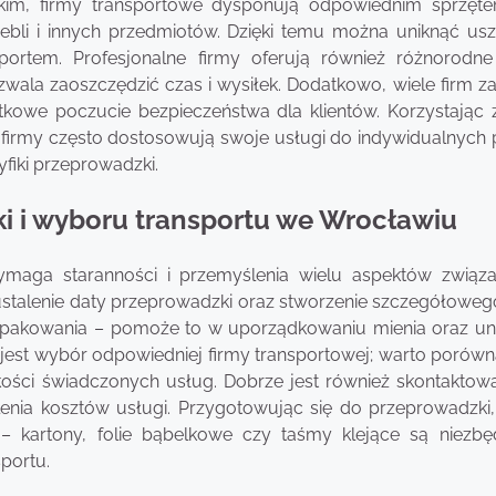
stkim, firmy transportowe dysponują odpowiednim sprzęt
bli i innych przedmiotów. Dzięki temu można uniknąć us
ortem. Profesjonalne firmy oferują również różnorodne
wala zaoszczędzić czas i wysiłek. Dodatkowo, wiele firm z
tkowe poczucie bezpieczeństwa dla klientów. Korzystając 
– firmy często dostosowują swoje usługi do indywidualnych 
fiki przeprowadzki.
i i wyboru transportu we Wrocławiu
maga staranności i przemyślenia wielu aspektów związ
ustalenie daty przeprowadzki oraz stworzenie szczegółoweg
o spakowania – pomoże to w uporządkowaniu mienia oraz uni
jest wybór odpowiedniej firmy transportowej; warto porówna
akości świadczonych usług. Dobrze jest również skontaktowa
nia kosztów usługi. Przygotowując się do przeprowadzki,
– kartony, folie bąbelkowe czy taśmy klejące są niezb
portu.