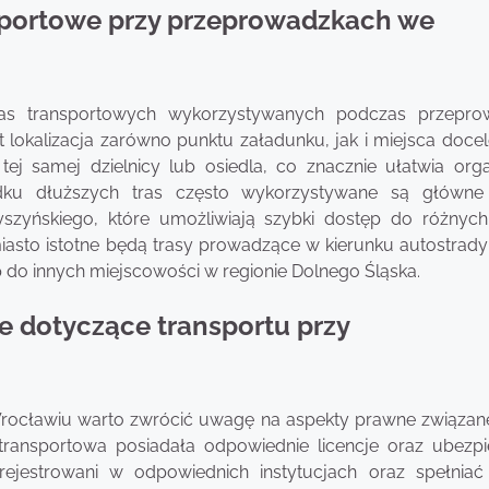
ansportowe przy przeprowadzkach we
as transportowych wykorzystywanych podczas przepro
lokalizacja zarówno punktu załadunku, jak i miejsca doce
j samej dzielnicy lub osiedla, co znacznie ułatwia orga
padku dłuższych tras często wykorzystywane są główne 
yszyńskiego, które umożliwiają szybki dostęp do różnych
asto istotne będą trasy prowadzące w kierunku autostrady
 do innych miejscowości w regionie Dolnego Śląska.
e dotyczące transportu przy
Wrocławiu warto zwrócić uwagę na aspekty prawne związan
 transportowa posiadała odpowiednie licencje oraz ubezpi
jestrowani w odpowiednich instytucjach oraz spełnia