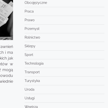
Obcojęzyczne
Praca
Prawo
Przemysł
Rolnictwo
Sklepy
rawnień
ch i ma
Sport
ich jak
Technologia
entów w
eż mogą
Transport
 powodu
Turystyka
wiednie
Uroda
Usługi
Wnętrza