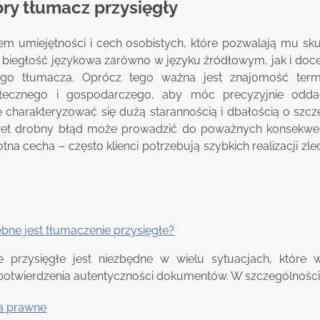
ry tłumacz przysięgły
m umiejętności i cech osobistych, które pozwalają mu sku
 biegłość językowa zarówno w języku źródłowym, jak i do
go tłumacza. Oprócz tego ważna jest znajomość termi
połecznego i gospodarczego, aby móc precyzyjnie odd
charakteryzować się dużą starannością i dbałością o szcz
wet drobny błąd może prowadzić do poważnych konsekwen
otna cecha – często klienci potrzebują szybkich realizacji zl
ebne jest tłumaczenie przysięgłe?
e przysięgłe jest niezbędne w wielu sytuacjach, które
 potwierdzenia autentyczności dokumentów. W szczególności
a prawne