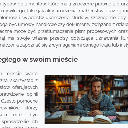
h typów dokumentów, które mają znaczenie prawne lub ur
cywilnego, takie jak akty urodzenia, małżeństwa oraz zgonu
plomów i świadectw ukończenia studiów, szczególnie gdy 
mogą być umowy handlowe czy dokumenty związane z działa
czne może być przetłumaczenie pism procesowych oraz
raj ma swoje własne przepisy dotyczące uznawania tł
umaczenia zapoznać się z wymaganiami danego kraju lub insty
ęgłego w swoim mieście
 mieście, warto
żna skorzystać z
istów oferujących
rawdzenie opinii
a. Często pomocne
owników, którzy
rokiem może być
 sprawdzenie ich