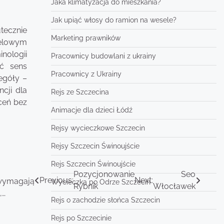
Jaka klimatyzacja do mieszkania?
Jak upiąć włosy do ramion na wesele?
tecznie
Marketing prawników
celowym
nologii
Pracownicy budowlani z ukrainy
ać sens
Pracownicy z Ukrainy
egóły –
cji dla
Rejs ze Szczecina
eceń bez
Animacje dla dzieci Łódź
Rejsy wycieczkowe Szczecin
Rejsy Szczecin Świnoujście
Rejs Szczecin Świnoujście
Pozycjonowanie
Seo
Previous:
Next:
 wymagają
Wycieczka po Odrze Szczecin
Rybnik
Włocławek
,…
Rejs o zachodzie słońca Szczecin
Rejs po Szczecinie