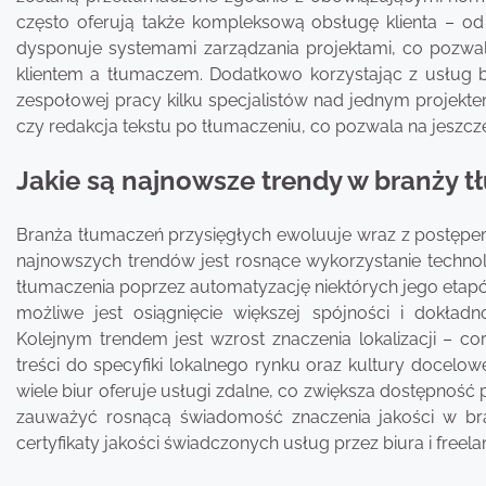
często oferują także kompleksową obsługę klienta – od
dysponuje systemami zarządzania projektami, co pozwa
klientem a tłumaczem. Dodatkowo korzystając z usług biur
zespołowej pracy kilku specjalistów nad jednym projektem
czy redakcja tekstu po tłumaczeniu, co pozwala na jeszc
Jakie są najnowsze trendy w branży 
Branża tłumaczeń przysięgłych ewoluuje wraz z postępem
najnowszych trendów jest rosnące wykorzystanie technol
tłumaczenia poprzez automatyzację niektórych jego etapó
możliwe jest osiągnięcie większej spójności i dokł
Kolejnym trendem jest wzrost znaczenia lokalizacji – c
treści do specyfiki lokalnego rynku oraz kultury docelow
wiele biur oferuje usługi zdalne, co zwiększa dostępność
zauważyć rosnącą świadomość znaczenia jakości w bran
certyfikaty jakości świadczonych usług przez biura i freel