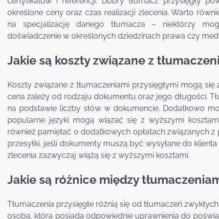
certyfikatów i referencji. Dobry tłumacz przysięgły po
określone ceny oraz czas realizacji zlecenia. Warto rów
na specjalizację danego tłumacza – niektórzy mo
doświadczenie w określonych dziedzinach prawa czy med
Jakie są koszty związane z tłumaczen
Koszty związane z tłumaczeniami przysięgłymi mogą się z
cena zależy od rodzaju dokumentu oraz jego długości. Tłu
na podstawie liczby słów w dokumencie. Dodatkowo mo
popularne języki mogą wiązać się z wyższymi kosztami
również pamiętać o dodatkowych opłatach związanych z
przesyłki, jeśli dokumenty muszą być wysyłane do klienta 
zlecenia zazwyczaj wiążą się z wyższymi kosztami.
Jakie są różnice między tłumaczeniam
Tłumaczenia przysięgłe różnią się od tłumaczeń zwykłych
osobą, która posiada odpowiednie uprawnienia do poświ