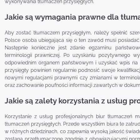
wykonywania tłumaczeń przysięgłych.
Jakie są wymagania prawne dla tłuma
Aby zostać tłumaczem przysięgłym, należy spełnić szer
Polsce osoba ubiegająca się o ten zawód musi posiadać
Następnie konieczne jest zdanie egzaminu państwow
terminologii prawniczej. Po uzyskaniu pozytywnego w
odpowiednim organem państwowym i uzyskać wpis na li
przysięgły powinien regularnie podnosić swoje kwalifika
nowymi regulacjami prawnymi czy zmianami w terminolo
oraz zachowanie poufności informacji zawartych w dokum
Jakie są zalety korzystania z usług p
Korzystanie z usług profesjonalnych biur tłumaczeń m
tłumaczeń przysięgłych. Przede wszystkim biura te zatr
w różnych dziedzinach, co zapewnia wysoką jakość świadc
zostaną przetłumaczone zgodnie z obowiązującymi norma