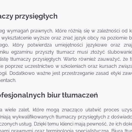
czy przysięgłych
eg wymagań prawnych, które różnią się w zależności od k
 wykształcenie wyższe oraz znać język obcy na poziomie b
ego, który potwierdza umiejętności językowe oraz zn
yniku egzaminu przyszły tłumacz musi złożyć ślubowani
stę tłumaczy przysięgłych. Warto również zauważyć, że 
cje poprzez uczestnictwo w szkoleniach oraz kursach związ
gii. Dodatkowo ważne jest przestrzeganie zasad etyki za
entach.
rofesjonalnych biur tłumaczeń
a wiele zalet, które mogą znacząco ułatwić proces uzys
udniają wykwalifikowanych tłumaczy przysięgłych z doświad
zonych usług. Dzięki temu klienci mają pewność, że ich do
mi prawnymi oraz terminologią specjalistyczną. Biura tł