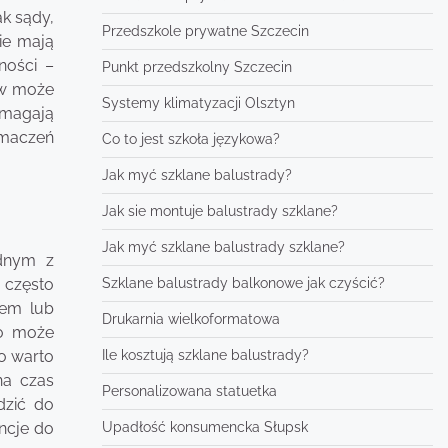
k sądy,
Przedszkole prywatne Szczecin
ie mają
ności –
Punkt przedszkolny Szczecin
ów może
Systemy klimatyzacji Olsztyn
ymagają
umaczeń
Co to jest szkoła językowa?
Jak myć szklane balustrady?
Jak sie montuje balustrady szklane?
Jak myć szklane balustrady szklane?
ednym z
Szklane balustrady balkonowe jak czyścić?
 często
iem lub
Drukarnia wielkoformatowa
co może
Ile kosztują szklane balustrady?
go warto
na czas
Personalizowana statuetka
dzić do
Upadłość konsumencka Słupsk
ncje do