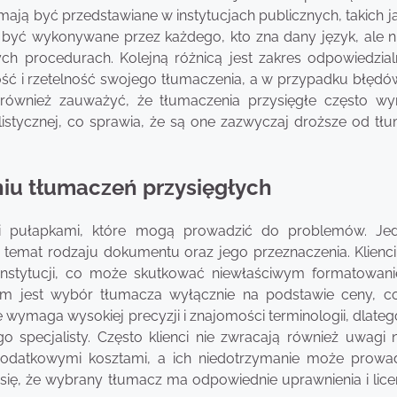
ją być przedstawiane w instytucjach publicznych, takich ja
być wykonywane przez każdego, kto zna dany język, ale n
h procedurach. Kolejną różnicą jest zakres odpowiedzial
ość i rzetelność swojego tłumaczenia, a w przypadku błęd
 również zauważyć, że tłumaczenia przysięgłe często w
alistycznej, co sprawia, że są one zazwyczaj droższe od tł
aniu tłumaczeń przysięgłych
mi pułapkami, które mogą prowadzić do problemów. J
 temat rodzaju dokumentu oraz jego przeznaczenia. Klienci
instytucji, co może skutkować niewłaściwym formatowan
m jest wybór tłumacza wyłącznie na podstawie ceny, 
e wymaga wysokiej precyzji i znajomości terminologii, dlate
 specjalisty. Często klienci nie zwracają również uwagi 
z dodatkowymi kosztami, a ich niedotrzymanie może prowa
się, że wybrany tłumacz ma odpowiednie uprawnienia i lice