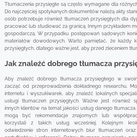
Tłumaczenia przysięgłe są często wymagane dla różnyc
Do najczęściej spotykanych dokumentów należą akty stanu 
osób potrzebuje również tłumaczeń przysięgłych dla dy
pracować lub studiować za granicą. Innym przykładem 
gospodarczą. W przypadku postępowań sądowych konie
materiałów dowodowych. Warto pamiętać, że każdy k
przysięgłych, dlatego ważne jest, aby przed zleceniem tł
Jak znaleźć dobrego tłumacza przysi
Aby znaleźć dobrego tłumacza przysięgłego w swoim
zacząć od przeprowadzenia dokładnego researchu. Mo
internetu i wyszukiwarek, aby znaleźć lokalnych specjal
usługi tłumaczeń przysięgłych. Ważne jest również sp
innych klientów na temat jakości usług danego tłumacz
mogą być rekomendacje znajomych lub współprac
korzystali z takich usług wcześniej. Kolejnym k
odwiedzenie stron internetowych biur tłumaczeń oraz