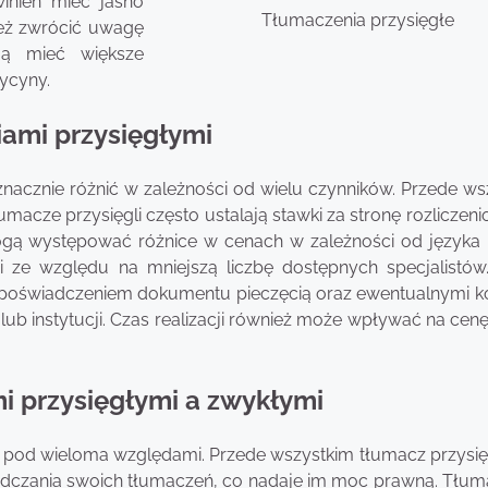
winien mieć jasno
Tłumaczenia przysięgłe
nież zwrócić uwagę
gą mieć większe
ycyny.
iami przysięgłymi
nacznie różnić w zależności od wielu czynników. Przede ws
macze przysięgli często ustalają stawki za stronę rozliczen
gą występować różnice w cenach w zależności od języka 
 ze względu na mniejszą liczbę dostępnych specjalistów
 poświadczeniem dokumentu pieczęcią oraz ewentualnymi k
lub instytucji. Czas realizacji również może wpływać na cenę
i przysięgłymi a zwykłymi
 pod wieloma względami. Przede wszystkim tłumacz przysięg
adczania swoich tłumaczeń, co nadaje im moc prawną. Tłum