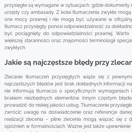
przysięgłe są wymagane w sytuacjach, gdzie dokumenty ma
urzędy czy ambasady. Z kolei tłumaczenia zwykłe mogą 
one mocy prawnej i nie mogą być używane w oficjalnyc
tłumacz przysięgły ponosi odpowiedzialność za dokładn
być pociągnięty do odpowiedzialności prawnej. Warto
większej staranności oraz znajomości terminologii specj
zwykłych.
Jakie są najczęstsze błędy przy zlec
Zlecanie tłumaczeń przysięgłych wiąże się z pewny
najczęstszych błędów jest brak dokładnych informacji na
nie informują tłumacza o specyficznych wymaganiach 
brakiem niezbędnych elementów. Innym częstym błęde
prowadzić do niskiej jakości usług. Tłumaczenie przysięgł
zwrócić uwagę na doświadczenie oraz referencje danego
realizacji zlecenia – pilne zlecenia mogą wiązać się 
opóźnień w formalnościach. Ważne jest także upewnienie 