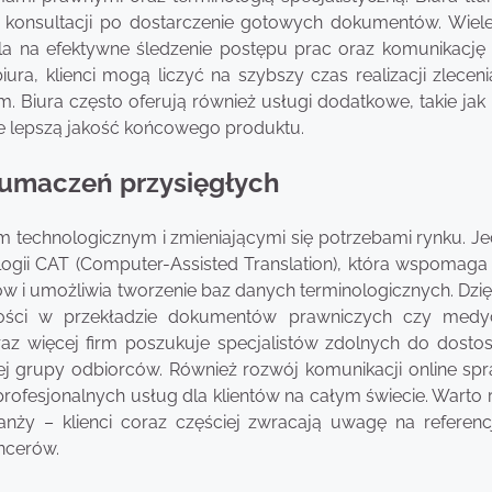
 konsultacji po dostarczenie gotowych dokumentów. Wiele
la na efektywne śledzenie postępu prac oraz komunikację
a, klienci mogą liczyć na szybszy czas realizacji zlecenia
. Biura często oferują również usługi dodatkowe, takie jak
ze lepszą jakość końcowego produktu.
tłumaczeń przysięgłych
 technologicznym i zmieniającymi się potrzebami rynku. J
ogii CAT (Computer-Assisted Translation), która wspomaga
w i umożliwia tworzenie baz danych terminologicznych. Dzię
adności w przekładzie dokumentów prawniczych czy medy
oraz więcej firm poszukuje specjalistów zdolnych do dosto
ej grupy odbiorców. Również rozwój komunikacji online spra
 profesjonalnych usług dla klientów na całym świecie. Warto
ży – klienci coraz częściej zwracają uwagę na referenc
ancerów.