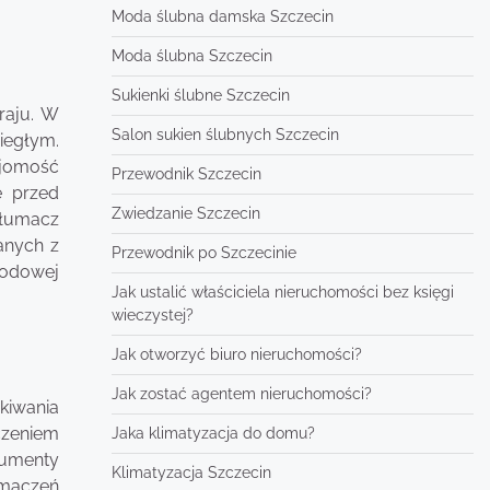
Moda ślubna damska Szczecin
Moda ślubna Szczecin
Sukienki ślubne Szczecin
raju. W
Salon sukien ślubnych Szczecin
iegłym.
ajomość
Przewodnik Szczecin
e przed
Zwiedzanie Szczecin
tłumacz
anych z
Przewodnik po Szczecinie
wodowej
Jak ustalić właściciela nieruchomości bez księgi
wieczystej?
Jak otworzyć biuro nieruchomości?
Jak zostać agentem nieruchomości?
kiwania
czeniem
Jaka klimatyzacja do domu?
kumenty
Klimatyzacja Szczecin
umaczeń