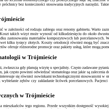
e próchnicy bez konieczności stosowania tradycyjnych narzędzi. Takie 
rójmieście
ić w zależności od rodzaju zabiegu oraz renomy gabinetu. Warto zazna
Koszt takich wizyt może wynosić od kilkudziesięciu do około dwust
dku zastosowania materiałów kompozytowych lub porcelanowych. W p
wet kilku tysięcy złotych. Koszty ortodoncji również mogą być znacz
tów oferuje różnorodne promocje oraz pakiety usług, które mogą pomó
matologii w Trójmieście
, zwłaszcza gdy planują wizytę u specjalisty. Często zadawane pytan
 jak często powinni odwiedzać stomatologa oraz jakie są zalecenia do
 interesuje się również nowinkami technologicznymi stosowanymi w sto
k wybielanie zębów czy zakładanie licówek porcelanowych. Pacjenci 
tycznych w Trójmieście
la mieszkańców tego regionu. Przede wszystkim dostępność wysokiej j