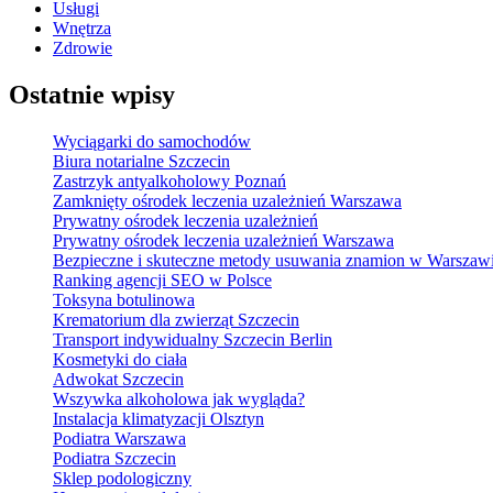
Usługi
Wnętrza
Zdrowie
Ostatnie wpisy
Wyciągarki do samochodów
Biura notarialne Szczecin
Zastrzyk antyalkoholowy Poznań
Zamknięty ośrodek leczenia uzależnień Warszawa
Prywatny ośrodek leczenia uzależnień
Prywatny ośrodek leczenia uzależnień Warszawa
Bezpieczne i skuteczne metody usuwania znamion w Warszaw
Ranking agencji SEO w Polsce
Toksyna botulinowa
Krematorium dla zwierząt Szczecin
Transport indywidualny Szczecin Berlin
Kosmetyki do ciała
Adwokat Szczecin
Wszywka alkoholowa jak wygląda?
Instalacja klimatyzacji Olsztyn
Podiatra Warszawa
Podiatra Szczecin
Sklep podologiczny