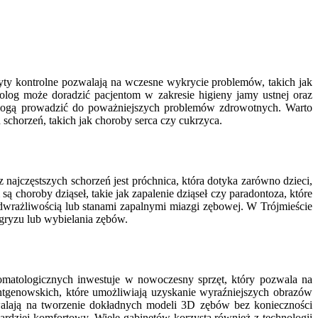
yty kontrolne pozwalają na wczesne wykrycie problemów, takich jak
tolog może doradzić pacjentom w zakresie higieny jamy ustnej oraz
e mogą prowadzić do poważniejszych problemów zdrowotnych. Warto
chorzeń, takich jak choroby serca czy cukrzyca.
ajczęstszych schorzeń jest próchnica, która dotyka zarówno dzieci,
 choroby dziąseł, takie jak zapalenie dziąseł czy paradontoza, które
dwrażliwością lub stanami zapalnymi miazgi zębowej. W Trójmieście
gryzu lub wybielania zębów.
omatologicznych inwestuje w nowoczesny sprzęt, który pozwala na
ntgenowskich, które umożliwiają uzyskanie wyraźniejszych obrazów
zwalają na tworzenie dokładnych modeli 3D zębów bez konieczności
ardziej komfortowy. Wiele gabinetów korzysta również z technologii