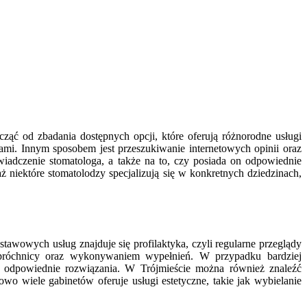
ąć od zbadania dostępnych opcji, które oferują różnorodne usługi
ami. Innym sposobem jest przeszukiwanie internetowych opinii oraz
wiadczenie stomatologa, a także na to, czy posiada on odpowiednie
 niektóre stomatolodzy specjalizują się w konkretnych dziedzinach,
tawowych usług znajduje się profilaktyka, czyli regularne przeglądy
 próchnicy oraz wykonywaniem wypełnień. W przypadku bardziej
ć odpowiednie rozwiązania. W Trójmieście można również znaleźć
o wiele gabinetów oferuje usługi estetyczne, takie jak wybielanie