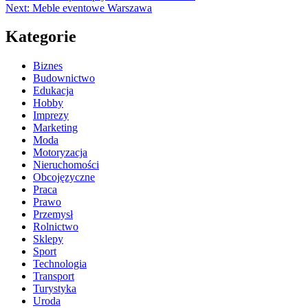
Next:
Meble eventowe Warszawa
Kategorie
Biznes
Budownictwo
Edukacja
Hobby
Imprezy
Marketing
Moda
Motoryzacja
Nieruchomości
Obcojęzyczne
Praca
Prawo
Przemysł
Rolnictwo
Sklepy
Sport
Technologia
Transport
Turystyka
Uroda