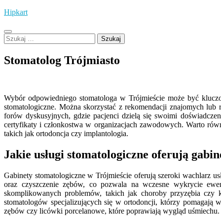
Skip
Hipkart
to
content
Szukaj:
Stomatolog Trójmiasto
Wybór odpowiedniego stomatologa w Trójmieście może być kluczowy
stomatologiczne. Można skorzystać z rekomendacji znajomych lub r
forów dyskusyjnych, gdzie pacjenci dzielą się swoimi doświadczen
certyfikaty i członkostwa w organizacjach zawodowych. Warto równi
takich jak ortodoncja czy implantologia.
Jakie usługi stomatologiczne oferują gabin
Gabinety stomatologiczne w Trójmieście oferują szeroki wachlarz us
oraz czyszczenie zębów, co pozwala na wczesne wykrycie ewen
skomplikowanych problemów, takich jak choroby przyzębia czy k
stomatologów specjalizujących się w ortodoncji, którzy pomagają 
zębów czy licówki porcelanowe, które poprawiają wygląd uśmiechu.