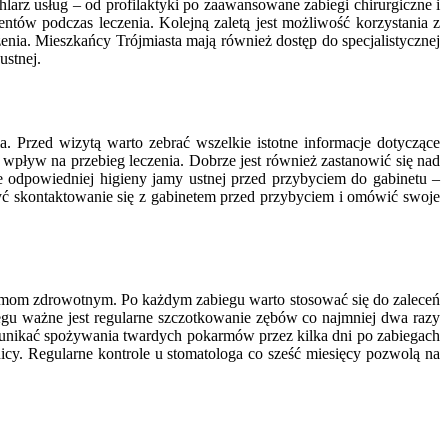
arz usług – od profilaktyki po zaawansowane zabiegi chirurgiczne i
ntów podczas leczenia. Kolejną zaletą jest możliwość korzystania z
nia. Mieszkańcy Trójmiasta mają również dostęp do specjalistycznej
ustnej.
. Przed wizytą warto zebrać wszelkie istotne informacje dotyczące
 wpływ na przebieg leczenia. Dobrze jest również zastanowić się nad
 odpowiedniej higieny jamy ustnej przed przybyciem do gabinetu –
ażyć skontaktowanie się z gabinetem przed przybyciem i omówić swoje
blemom zdrowotnym. Po każdym zabiegu warto stosować się do zaleceń
iegu ważne jest regularne szczotkowanie zębów co najmniej dwa razy
eż unikać spożywania twardych pokarmów przez kilka dni po zabiegach
cy. Regularne kontrole u stomatologa co sześć miesięcy pozwolą na