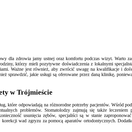
 dla zdrowia jamy ustnej oraz komfortu podczas wizyt. Warto zacz
odziny, którzy mieli pozytywne doświadczenia z lokalnymi specjalist
iami. Ważne jest również, aby zwrócić uwagę na kwalifikacje i doś
eż sprawdzić, jakie usługi są oferowane przez daną klinikę, ponieważ
ety w Trójmieście
ług, które odpowiadają na różnorodne potrzeby pacjentów. Wśród pods
tualnych problemów. Stomatolodzy zajmują się także leczeniem
onieczność usunięcia zębów, specjaliści są w stanie zaproponowa
w korekcji wad zgryzu za pomocą aparatów ortodontycznych. Dodatkow