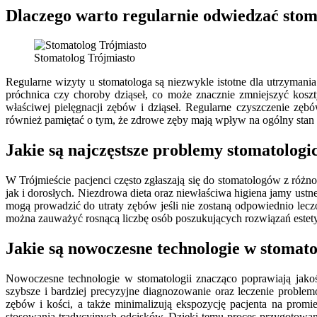
Dlaczego warto regularnie odwiedzać stom
Stomatolog Trójmiasto
Regularne wizyty u stomatologa są niezwykle istotne dla utrzyman
próchnica czy choroby dziąseł, co może znacznie zmniejszyć koszt
właściwej pielęgnacji zębów i dziąseł. Regularne czyszczenie z
również pamiętać o tym, że zdrowe zęby mają wpływ na ogólny stan 
Jakie są najczęstsze problemy stomatologi
W Trójmieście pacjenci często zgłaszają się do stomatologów z róż
jak i dorosłych. Niezdrowa dieta oraz niewłaściwa higiena jamy ustn
mogą prowadzić do utraty zębów jeśli nie zostaną odpowiednio lec
można zauważyć rosnącą liczbę osób poszukujących rozwiązań estety
Jakie są nowoczesne technologie w stomato
Nowoczesne technologie w stomatologii znacząco poprawiają jako
szybsze i bardziej precyzyjne diagnozowanie oraz leczenie probl
zębów i kości, a także minimalizują ekspozycję pacjenta na prom
stosowania tradycyjnych odcisków. Dzięki temu proces przygotowani