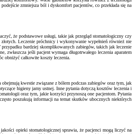
podejście zmniejsza ból i dyskomfort pacjentów, co przekłada się na
czyć, że podstawowe usługi, takie jak przegląd stomatologiczny czy
u złotych. Leczenie próchnicy i wykonywanie wypełnień również nie
rzypadku bardziej skomplikowanych zabiegów, takich jak leczenie
ne, zwłaszcza jeśli pacjent wymaga długotrwałego leczenia aparatem
c obniżyć całkowite koszty leczenia.
ia obejmują kwestie związane z bólem podczas zabiegów oraz tym, jak
tyczące higieny jamy ustnej. Inne pytania dotyczą kosztów leczenia i
matologii oraz tym, jakie korzyści przynoszą one pacjentom. Pytania
często poszukują informacji na temat skutków ubocznych niektórych
akości opieki stomatologicznej sprawia, że pacjenci mogą liczyć na