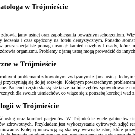
atologa w Trójmieście
ia zdrowia jamy ustnej oraz zapobiegania poważnym schorzeniom. Wiz
y leczenia i czas spędzony na fotelu dentystycznym. Ponadto stoma
ębów przez specjalistę pomaga usunąć kamień nazębny i osady, któr
zdrowia organizmu. Problemy z jamą ustną mogą prowadzić do innych s
czne w Trójmieście
norodnymi problemami zdrowotnymi związanymi z jamą ustną. Jednym z n
ej przyczyniają się do jej rozwoju. Kolejnym powszechnym problemem są
zone. Pacjenci często skarżą się także na bóle zębów spowodowane na
cznych dla swoich uśmiechów, co wiąże się z potrzebą korekcji wad z
logii w Trójmieście
ść usług oraz komfort pacjentów. W Trójmieście wiele gabinetów st
emów zdrowotnych. Przykładem jest wykorzystanie cyfrowych zdjęć re
ieniowanie. Kolejną innowacją są skanery wewnątrzustne, które po
a do leczenia ortodontycznego czy protetycznego staje się znacznie b