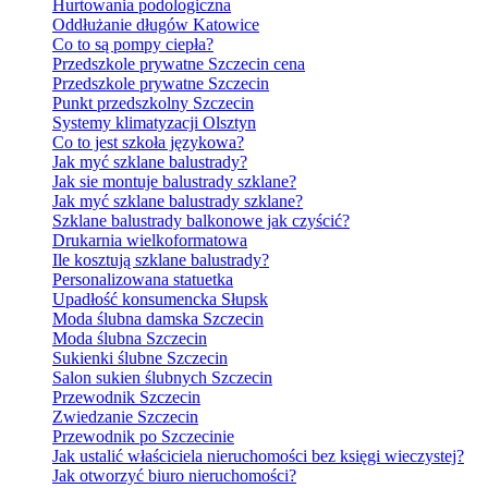
Hurtowania podologiczna
Oddłużanie długów Katowice
Co to są pompy ciepła?
Przedszkole prywatne Szczecin cena
Przedszkole prywatne Szczecin
Punkt przedszkolny Szczecin
Systemy klimatyzacji Olsztyn
Co to jest szkoła językowa?
Jak myć szklane balustrady?
Jak sie montuje balustrady szklane?
Jak myć szklane balustrady szklane?
Szklane balustrady balkonowe jak czyścić?
Drukarnia wielkoformatowa
Ile kosztują szklane balustrady?
Personalizowana statuetka
Upadłość konsumencka Słupsk
Moda ślubna damska Szczecin
Moda ślubna Szczecin
Sukienki ślubne Szczecin
Salon sukien ślubnych Szczecin
Przewodnik Szczecin
Zwiedzanie Szczecin
Przewodnik po Szczecinie
Jak ustalić właściciela nieruchomości bez księgi wieczystej?
Jak otworzyć biuro nieruchomości?