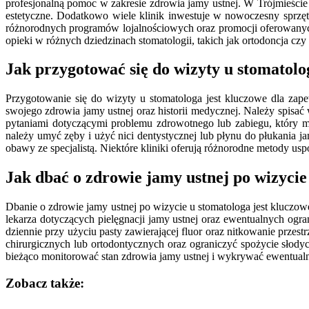
profesjonalną pomoc w zakresie zdrowia jamy ustnej. W Trójmieście
estetyczne. Dodatkowo wiele klinik inwestuje w nowoczesny sprzęt 
różnorodnych programów lojalnościowych oraz promocji oferowanych 
opieki w różnych dziedzinach stomatologii, takich jak ortodoncja cz
Jak przygotować się do wizyty u stomatolo
Przygotowanie się do wizyty u stomatologa jest kluczowe dla zape
swojego zdrowia jamy ustnej oraz historii medycznej. Należy spisać
pytaniami dotyczącymi problemu zdrowotnego lub zabiegu, który m
należy umyć zęby i użyć nici dentystycznej lub płynu do płukania j
obawy ze specjalistą. Niektóre kliniki oferują różnorodne metody us
Jak dbać o zdrowie jamy ustnej po wizycie
Dbanie o zdrowie jamy ustnej po wizycie u stomatologa jest kluczo
lekarza dotyczących pielęgnacji jamy ustnej oraz ewentualnych ogr
dziennie przy użyciu pasty zawierającej fluor oraz nitkowanie prze
chirurgicznych lub ortodontycznych oraz ograniczyć spożycie słod
bieżąco monitorować stan zdrowia jamy ustnej i wykrywać ewentua
Zobacz także: