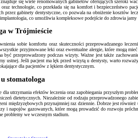
 znajduje się wiele renomowanych gabinetów oferujących szeroki wachl
oraz technologie, co przekłada się na komfort i bezpieczeństwo pacje
przez gabinety dentystyczne, co pozwala na obniżenie kosztów lecze
y implantologia, co umożliwia kompleksowe podejście do zdrowia jamy 
ga w Trójmieście
wnienia sobie komfortu oraz skuteczności przeprowadzanego leczenia
 wszystkie przyjmowane leki oraz ewentualne alergie, które mogą mieć
a być przeprowadzony podczas wizyty. Ważne jest także zachowanie
amy ustnej. Jeśli pacjent ma lęk przed wizytą u dentysty, warto rozw
pokajające dla pacjentów z lękiem dentystycznym.
 u stomatologa
we dla utrzymania efektów leczenia oraz zapobiegania przyszłym pro
aniczeń dietetycznych. Niezależnie od rodzaju przeprowadzonego zab
strzeni międzyzębowych przynajmniej raz dziennie. Dobrze jest równi
yczy i napojów gazowanych, które mogą prowadzić do rozwoju próchni
lne problemy we wczesnym stadium.