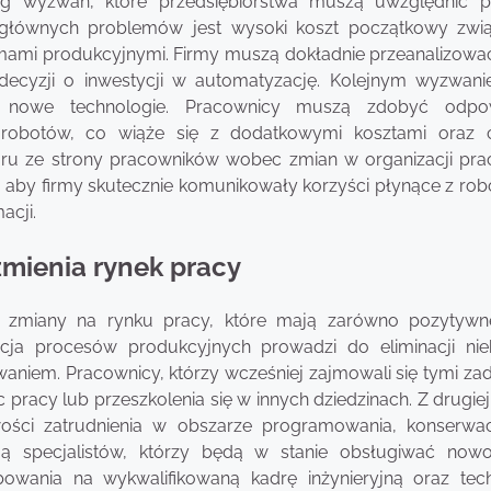
eg wyzwań, które przedsiębiorstwa muszą uwzględnić 
z głównych problemów jest wysoki koszt początkowy zwi
temami produkcyjnymi. Firmy muszą dokładnie przeanalizowa
decyzji o inwestycji w automatyzację. Kolejnym wyzwani
go nowe technologie. Pracownicy muszą zdobyć odpow
 robotów, co wiąże się z dodatkowymi kosztami oraz
oru ze strony pracowników wobec zmian w organizacji pra
 aby firmy skutecznie komunikowały korzyści płynące z robo
acji.
zmienia rynek pracy
zmiany na rynku pracy, które mają zarówno pozytywne
cja procesów produkcyjnych prowadzi do eliminacji nie
niem. Pracownicy, którzy wcześniej zajmowali się tymi zad
acy lub przeszkolenia się w innych dziedzinach. Z drugiej 
ości zatrudnienia w obszarze programowania, konserwac
ują specjalistów, którzy będą w stanie obsługiwać now
wania na wykwalifikowaną kadrę inżynieryjną oraz tech