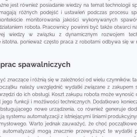
żne jest również posiadanie wiedzy na temat technologii s
ymagają różnych podejść i ustawień podczas procesu sp
kontekście monitorowania jakości wykonywanych spaw
ziałaniem robota. Pracownicy powinni być także otwarci na
owej wiedzy w związku z dynamicznym rozwojem techn
e istotna, ponieważ często praca z robotami odbywa się w
i prac spawalniczych
 znaczące i różnią się w zależności od wielu czynników, ta
a początku należy uwzględnić wydatki związane z zakupem
rzędzi do ich obsługi. Koszt zakupu robota może wynosić o
d jego funkcji i możliwości technicznych. Dodatkowo koniec
obsługującego nowe urządzenia, co również generuje do
ją systemu automatyzacji z istniejącymi liniami produkcyjn
zemysłowego. Warto jednak zauważyć, że choć początkowe
z automatyzacji mogą znacznie przewyższyć te wydatki 