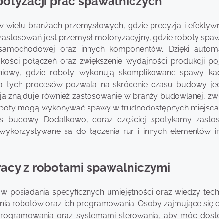
botyzacji prac spawalniczych
w wielu branżach przemysłowych, gdzie precyzja i efektyw
zastosowań jest przemysł motoryzacyjny, gdzie roboty spaw
samochodowej oraz innych komponentów. Dzięki automa
akości połączeń oraz zwiększenie wydajności produkcji po
zniowy, gdzie roboty wykonują skomplikowane spawy k
cja tych procesów pozwala na skrócenie czasu budowy je
ja znajduje również zastosowanie w branży budowlanej, zw
 Roboty mogą wykonywać spawy w trudnodostępnych miejsca
ces budowy. Dodatkowo, coraz częściej spotykamy zasto
ykorzystywane są do łączenia rur i innych elementów ins
racy z robotami spawalniczymi
posiadania specyficznych umiejętności oraz wiedzy techn
ania robotów oraz ich programowania. Osoby zajmujące się 
programowania oraz systemami sterowania, aby móc dos