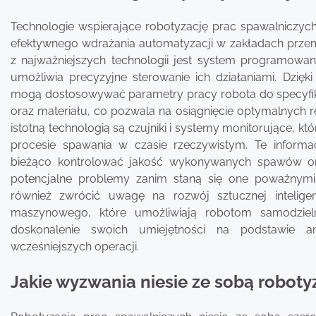
Technologie wspierające robotyzację prac spawalniczyc
efektywnego wdrażania automatyzacji w zakładach prze
z najważniejszych technologii jest system programowan
umożliwia precyzyjne sterowanie ich działaniami. Dzięk
mogą dostosowywać parametry pracy robota do specyfik
oraz materiału, co pozwala na osiągnięcie optymalnych r
istotną technologią są czujniki i systemy monitorujące, któ
procesie spawania w czasie rzeczywistym. Te informa
bieżąco kontrolować jakość wykonywanych spawów or
potencjalne problemy zanim staną się one poważnymi
również zwrócić uwagę na rozwój sztucznej inteligen
maszynowego, które umożliwiają robotom samodzieln
doskonalenie swoich umiejętności na podstawie a
wcześniejszych operacji.
Jakie wyzwania niesie ze sobą robot