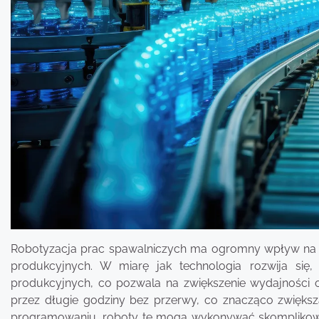
Robotyzacja prac spawalniczych ma ogromny wpływ na 
produkcyjnych. W miarę jak technologia rozwija się,
produkcyjnych, co pozwala na zwiększenie wydajności 
przez długie godziny bez przerwy, co znacząco zwięks
programowaniu, roboty te mogą wykonywać skomplikowan