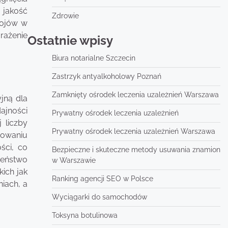
 jakość
Zdrowie
tojów w
rażenie
Ostatnie wpisy
Biura notarialne Szczecin
Zastrzyk antyalkoholowy Poznań
Zamknięty ośrodek leczenia uzależnień Warszawa
yjną dla
ajności
Prywatny ośrodek leczenia uzależnień
 liczby
Prywatny ośrodek leczenia uzależnień Warszawa
sowaniu
ści, co
Bezpieczne i skuteczne metody usuwania znamion
zeństwo
w Warszawie
ich jak
Ranking agencji SEO w Polsce
iach, a
Wyciągarki do samochodów
Toksyna botulinowa