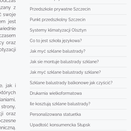
podczas
ązany z
Przedszkole prywatne Szczecin
ć swoje
Punkt przedszkolny Szczecin
em jest
iednie
Systemy klimatyzacji Olsztyn
 czasem
Co to jest szkoła językowa?
cy oraz
tyzacji
Jak myć szklane balustrady?
Jak sie montuje balustrady szklane?
Jak myć szklane balustrady szklane?
Szklane balustrady balkonowe jak czyścić?
, jak i
których
Drukarnia wielkoformatowa
aniami,
Ile kosztują szklane balustrady?
strony,
ji oraz
Personalizowana statuetka
oczesne
Upadłość konsumencka Słupsk
niczną.