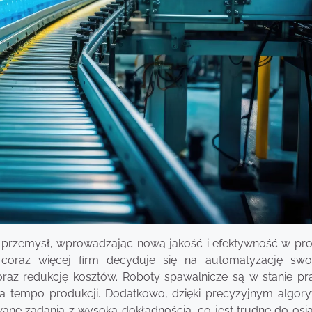
przemysł, wprowadzając nową jakość i efektywność w pr
 coraz więcej firm decyduje się na automatyzację swoic
oraz redukcję kosztów. Roboty spawalnicze są w stanie p
za tempo produkcji. Dodatkowo, dzięki precyzyjnym algor
e zadania z wysoką dokładnością, co jest trudne do osią