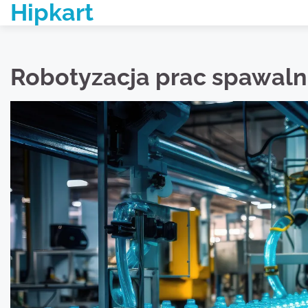
Hipkart
Skip
to
content
Robotyzacja prac spawaln