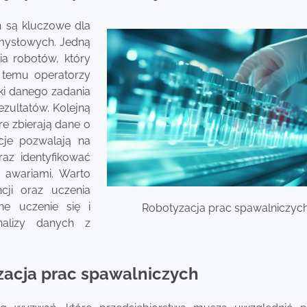
h są kluczowe dla
mysłowych. Jedną
ia robotów, który
i temu operatorzy
i danego zadania
ezultatów. Kolejną
re zbierają dane o
cje pozwalają na
az identyfikować
 awariami. Warto
cji oraz uczenia
e uczenie się i
Robotyzacja prac spawalniczyc
nalizy danych z
yzacja prac spawalniczych