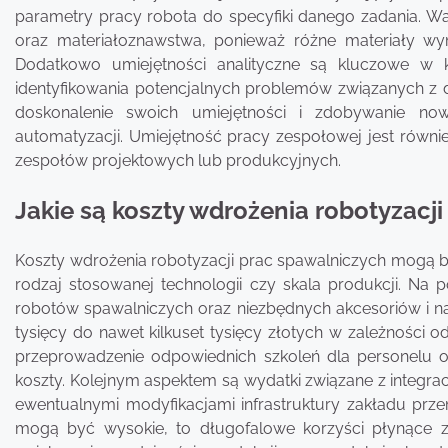
parametry pracy robota do specyfiki danego zadania. Wa
oraz materiałoznawstwa, ponieważ różne materiały w
Dodatkowo umiejętności analityczne są kluczowe w 
identyfikowania potencjalnych problemów związanych z d
doskonalenie swoich umiejętności i zdobywanie n
automatyzacji. Umiejętność pracy zespołowej jest równi
zespołów projektowych lub produkcyjnych.
Jakie są koszty wdrożenia robotyzacj
Koszty wdrożenia robotyzacji prac spawalniczych mogą być
rodzaj stosowanej technologii czy skala produkcji. N
robotów spawalniczych oraz niezbędnych akcesoriów i na
tysięcy do nawet kilkuset tysięcy złotych w zależności o
przeprowadzenie odpowiednich szkoleń dla personelu 
koszty. Kolejnym aspektem są wydatki związane z integrac
ewentualnymi modyfikacjami infrastruktury zakładu pr
mogą być wysokie, to długofalowe korzyści płynące 