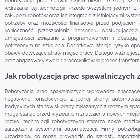
Robotyzacja prac spawalniczych niesie ze sobą szer
wdrażania tej technologii. Przede wszystkim jednym 
zakupem robotów oraz ich integracją z istniejącymi sys
potrzeby oraz możliwości finansowe przed podjęciem 
konieczność przeszkolenia personelu obsługujące
umiejętności związane z programowaniem i obsługą
potrzebnym na szkolenia. Dodatkowo istnieje ryzyko op
obawy dotyczące utraty miejsc pracy. Dlatego ważne jest,
oraz angażowały swoich pracowników w proces transform
Jak robotyzacja prac spawalniczych 
Robotyzacja prac spawalniczych wprowadza znaczące 
negatywne konsekwencje. Z jednej strony, automatyza
tradycyjnych stanowisk pracy związanych z ręcznym spawa
mogą stanąć przed wyzwaniem znalezienia nowych miejsc pr
rozwój technologii robotycznych stwarza nowe możliw
zarządzania systemami automatyzacji. Firmy potrzeb
urządzenia, co może prowadzić do wzrostu zapotrzebo