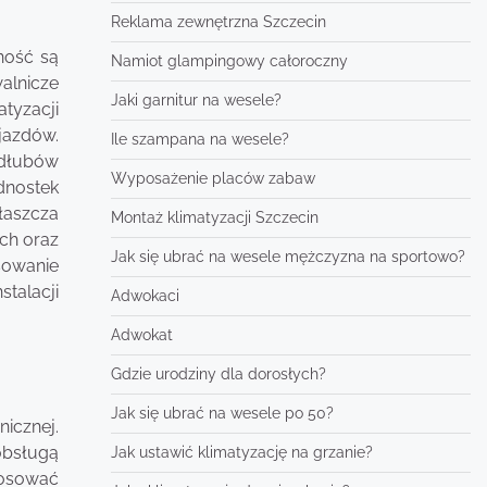
Reklama zewnętrzna Szczecin
ność są
Namiot glampingowy całoroczny
alnicze
Jaki garnitur na wesele?
tyzacji
jazdów.
Ile szampana na wesele?
adłubów
Wyposażenie placów zabaw
dnostek
łaszcza
Montaż klimatyzacji Szczecin
ch oraz
Jak się ubrać na wesele mężczyzna na sportowo?
sowanie
talacji
Adwokaci
Adwokat
Gdzie urodziny dla dorosłych?
Jak się ubrać na wesele po 50?
icznej.
obsługą
Jak ustawić klimatyzację na grzanie?
tosować