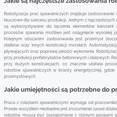
Jakie są najczęstsze zastosowania ro
Robotyzacja prac spawalniczych znajduje zastosowanie 
kluczowe dla sukcesu produkcji. Jednym z najczęstszych 
są wykorzystywane do łączenia elementów karoserii 
procesów spawania możliwe jest osiągnięcie wysokiej j
Kolejnym obszarem zastosowania jest przemysł stoc
statków oraz innych konstrukcji morskich. Automatyza
pływających oraz poprawę jakości wykonania. Robotyzac
przy produkcji prefabrykatów betonowych i stalowych.
przy dużych konstrukcjach, co znacznie ułatwia pro
robotów spawalniczych w branży energetycznej, gdzie w
przemysłowych.
Jakie umiejętności są potrzebne do p
Praca z robotami spawalniczymi wymaga od pracowników 
Przede wszystkim niezbędne jest zrozumienie zasad dział
robotów muszą być zaznajomione z różnymi językami 