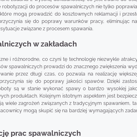
robotyzacji do procesów spawalniczych nie tylko poprawia
, które mogą prowadzić do kosztownych reklamacji i przes
przyczynia się do poprawy warunków pracy, eliminując na
 sytuacje związane z procesem spawania.
walniczych w zakładach
zne i różnorodne, co czyni tę technologię niezwykle atrakc
esów spawalniczych prowadzi do znacznego zwiększenia wyd
anie przez długi czas, co pozwala na realizację większej
przyczynia się do poprawy jakości spawów. Dzięki zasto
roboty są w stanie wykonać spawy o bardzo wysokiej jako
wych produktach. Kolejnym istotnym aspektem jest bezpiec
ą wiele zagrożeń związanych z tradycyjnym spawaniem, tak
racownicy mogą skupić się na bardziej wymagających zadan
ację prac spawalniczych