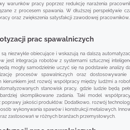
awy warunków pracy poprzez redukcję narażenia pracown
iązane z procesem spawania. W dłuższej perspektywie cz
acy oraz zwiększenia satysfakcji zawodowej pracowników, 
botyzacji prac spawalniczych
h są niezwykle obiecujące i wskazują na dalszą automatyzac
 jest integracja robotów z systemami sztucznej inteligenc
ędą mogły samodzielnie uczyć się na podstawie analizy d
lizację procesów spawalniczych oraz dostosowywanie
m kierunkiem jest rozwój współpracy między ludźmi a robo
utomatyzowanych stanowisk pracy, gdzie ludzie będą pełn
bardziej skomplikowane zadania. Taki model współpra
az poprawy jakości produktów. Dodatkowo, rozwój technologi
sób wykonywania spawów i konstrukcji metalowych. Innow
raz zastosowań w różnych branżach przemysłowych.