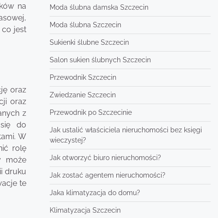
ików na
Moda ślubna damska Szczecin
asowej,
Moda ślubna Szczecin
co jest
Sukienki ślubne Szczecin
Salon sukien ślubnych Szczecin
Przewodnik Szczecin
ję oraz
Zwiedzanie Szczecin
ji oraz
Przewodnik po Szczecinie
anych z
 się do
Jak ustalić właściciela nieruchomości bez księgi
tami. W
wieczystej?
ić rolę
Jak otworzyć biuro nieruchomości?
cy może
i druku
Jak zostać agentem nieruchomości?
acje te
Jaka klimatyzacja do domu?
Klimatyzacja Szczecin