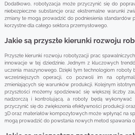
Dodatkowo, robotyzacja może przyczynić się do popr
niebezpieczne substancje oraz ekstremalne warunki zw
zmiany te mogą prowadzić do podniesienia standardów pr
korzystne dla całego sektora przemysłowego.
Jakie są przyszłe kierunki rozwoju ro
Przyszłe kierunki rozwoju robotyzacji prac spawalniczyc
innowacje w tej dziedzinie. Jednym z kluczowych trendów
uczenia maszynowego. Dzięki tym technologiom roboty b
wcześniejszych operacji, co pozwoli im na optyma
zmieniających się warunków produkcji. Kolejnym istotny
przyszłości możemy spodziewać się większej liczby za
nadzorczą i kontrolującą, a roboty będą wykonywać 
przyczynić się do zwiększenia efektywności produkcji or
3D oraz materiałów kompozytowych może wpłynąć na spo
mogą prowadzić do powstania nowych metod spawania o