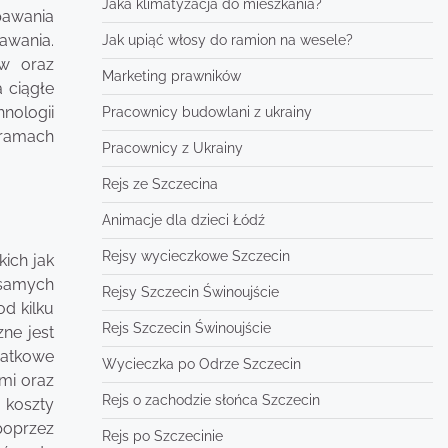
Jaka klimatyzacja do mieszkania?
pawania
awania.
Jak upiąć włosy do ramion na wesele?
ów oraz
Marketing prawników
 ciągłe
ologii
Pracownicy budowlani z ukrainy
 ramach
Pracownicy z Ukrainy
Rejs ze Szczecina
Animacje dla dzieci Łódź
Rejsy wycieczkowe Szczecin
kich jak
 samych
Rejsy Szczecin Świnoujście
d kilku
Rejs Szczecin Świnoujście
zne jest
datkowe
Wycieczka po Odrze Szczecin
ymi oraz
Rejs o zachodzie słońca Szczecin
 koszty
poprzez
Rejs po Szczecinie