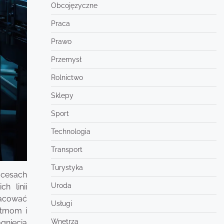
Obcojęzyczne
Praca
Prawo
Przemysł
Rolnictwo
Sklepy
Sport
Technologia
Transport
Turystyka
ocesach
Uroda
h linii
racować
Usługi
ytmom i
Wnętrza
gnięcia