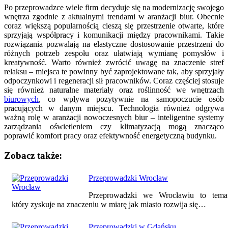
Po przeprowadzce wiele firm decyduje się na modernizację swojego
wnętrza zgodnie z aktualnymi trendami w aranżacji biur. Obecnie
coraz większą popularnością cieszą się przestrzenie otwarte, które
sprzyjają współpracy i komunikacji między pracownikami. Takie
rozwiązania pozwalają na elastyczne dostosowanie przestrzeni do
różnych potrzeb zespołu oraz ułatwiają wymianę pomysłów i
kreatywność. Warto również zwrócić uwagę na znaczenie stref
relaksu – miejsca te powinny być zaprojektowane tak, aby sprzyjały
odpoczynkowi i regeneracji sił pracowników. Coraz częściej stosuje
się również naturalne materiały oraz roślinność we wnętrzach
biurowych
, co wpływa pozytywnie na samopoczucie osób
pracujących w danym miejscu. Technologia również odgrywa
ważną rolę w aranżacji nowoczesnych biur – inteligentne systemy
zarządzania oświetleniem czy klimatyzacją mogą znacząco
poprawić komfort pracy oraz efektywność energetyczną budynku.
Zobacz także:
Nawigacja
Przeprowadzki Wrocław
wpisu
Przeprowadzki we Wrocławiu to temat
który zyskuje na znaczeniu w miarę jak miasto rozwija się…
Przeprowadzki w Gdańsku