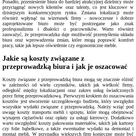
Ponadto, przeniesienie biura do bardziej atrakcyjnej dzielnicy może
przyciągnąć nowych klientów oraz talenty, co jest kluczowe w
dzisiejszym konkurencyjnym rynku. Zmiana lokalizacji może
również wpłynąć na wizerunek firmy – nowoczesne i dobrze
zaprojektowane biuro może być postrzegane jako znak
profesjonalizmu i dbałości o pracowników. Warto również
zauważyć, że przeprowadzka daje możliwość przemyślenia układu
biura oraz wprowadzenia zmian, które mogą poprawić komfort
pracy, takie jak lepsze oświetlenie czy ergonomiczne meble.
Jakie są koszty związane z
przeprowadzką biura i jak je oszacować
Koszty związane z przeprowadzką biura mogą się znacznie różnić
w zależności od wielu czynników, takich jak wielkość firmy,
odległość między lokalizacjami oraz zakres usług świadczonych
przez firmę przeprowadzkową. Pierwszym krokiem do oszacowania
kosztów jest stworzenie szczegółowego budżetu, który uwzględni
wszystkie wydatki związane z przeprowadzką. Należy wziąć pod
uwagę koszty transportu mebli i sprzętu, które mogą obejmować
wynajem ciężarówki oraz opłaty za usługi kierowcy. Dodatkowo
warto uwzględnić koszty pakowania materiałów, takich jak kartony
czy folie bąbelkowe, a także ewentualne wydatki na demontaż i
montaż mebli. W przypadku większych firm konieczne może być