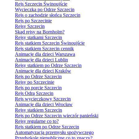
Rejs Szczecin Świnoujście
Wycieczka po Odrze Szczecin
Rejs o zachodzie słońca Szczecin
Rejs po Szczecinie
Rejsy Szczecin
Skąd rejsy na Bornholm?
Rejsy statkami Szczecin
Rejs statkiem Szczecin Świnoujście
Rejs statkiem Szczecin cennik
Animacje dla dzieci Warszawa
Animacje dla dzieci Lublin
Rejsy statkiem po Odrze Szczecin
Animacje dla dzieci Kraków
Rejs po Odrze Szczecin
Rejsy po Szczecinie
Rejs po porcie Szczecin
Rejs Odrą Szczecin
Rejs wycieczkowy Szczecin
Animacje dla dzieci Wrocław
Rejsy statkiem Szczecin
Rejs po Odrze Szczecin wieczór panieński
Rejsy regularne co to?
Rejs statkiem po Odrze Szczecin
Automatyzacja przemysłu spożywczego
Przedszkole niepubliczne co to znaczy?