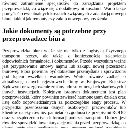
również zatrudnienie specjalistów do zarządzania projektem
przeprowadzki, co wiąże się z dodatkowymi kosztami. Warto także
pomyśleć o ewentualnych kosztach związanych z adaptacją nowego
biura, takimi jak remonty czy zakup nowego wyposażenia.
Jakie dokumenty są potrzebne przy
przeprowadzce biura
Przeprowadzka biura wiąże się nie tylko z logistyką fizycznego
transportu rzeczy, ale także z koniecznością załatwienia
odpowiednich formalności i dokumentów. Przede wszystkim ważne
jest przygotowanie umowy najmu lub zakupu nowej przestrzeni
biurowej, która powinna być dokładnie przemyślana i sprawdzona
pod kątem wszelkich warunków. Warto również zadbać o
aktualizację danych rejestrowych firmy w Krajowym Rejestrze
Sądowym oraz zgłoszenie zmiany adresu w urzędach skarbowych i
innych instytucjach. Kolejnym istotnym dokumentem jest plan
przeprowadzki, który powinien zawierać harmonogram działań oraz
listę osób odpowiedzialnych za poszczególne etapy procesu. W
przypadku przenoszenia danych osobowych pracowników lub
klientów należy również pamiętać o zgodności z przepisami RODO
oraz zabezpieczeniu tych informacji podczas transportu. Dobrze jest
również sporządzić inwentaryzację mienia przed przeprowadzką, co
ułatwi późniejsze rozliczenia oraz pomoże uniknąć zagubienia