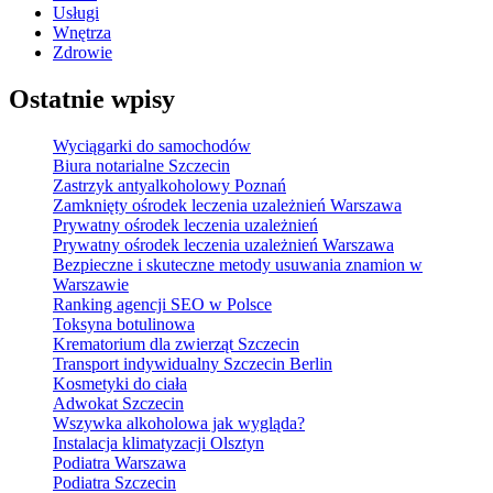
Usługi
Wnętrza
Zdrowie
Ostatnie wpisy
Wyciągarki do samochodów
Biura notarialne Szczecin
Zastrzyk antyalkoholowy Poznań
Zamknięty ośrodek leczenia uzależnień Warszawa
Prywatny ośrodek leczenia uzależnień
Prywatny ośrodek leczenia uzależnień Warszawa
Bezpieczne i skuteczne metody usuwania znamion w
Warszawie
Ranking agencji SEO w Polsce
Toksyna botulinowa
Krematorium dla zwierząt Szczecin
Transport indywidualny Szczecin Berlin
Kosmetyki do ciała
Adwokat Szczecin
Wszywka alkoholowa jak wygląda?
Instalacja klimatyzacji Olsztyn
Podiatra Warszawa
Podiatra Szczecin