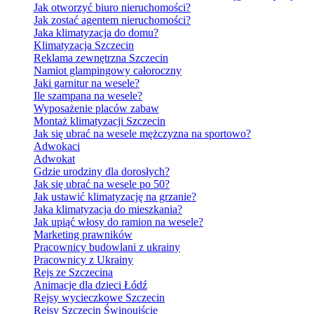
Jak otworzyć biuro nieruchomości?
Jak zostać agentem nieruchomości?
Jaka klimatyzacja do domu?
Klimatyzacja Szczecin
Reklama zewnętrzna Szczecin
Namiot glampingowy całoroczny
Jaki garnitur na wesele?
Ile szampana na wesele?
Wyposażenie placów zabaw
Montaż klimatyzacji Szczecin
Jak się ubrać na wesele mężczyzna na sportowo?
Adwokaci
Adwokat
Gdzie urodziny dla dorosłych?
Jak się ubrać na wesele po 50?
Jak ustawić klimatyzację na grzanie?
Jaka klimatyzacja do mieszkania?
Jak upiąć włosy do ramion na wesele?
Marketing prawników
Pracownicy budowlani z ukrainy
Pracownicy z Ukrainy
Rejs ze Szczecina
Animacje dla dzieci Łódź
Rejsy wycieczkowe Szczecin
Rejsy Szczecin Świnoujście