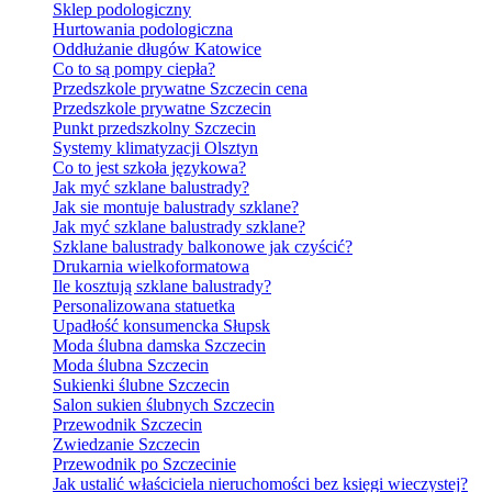
Sklep podologiczny
Hurtowania podologiczna
Oddłużanie długów Katowice
Co to są pompy ciepła?
Przedszkole prywatne Szczecin cena
Przedszkole prywatne Szczecin
Punkt przedszkolny Szczecin
Systemy klimatyzacji Olsztyn
Co to jest szkoła językowa?
Jak myć szklane balustrady?
Jak sie montuje balustrady szklane?
Jak myć szklane balustrady szklane?
Szklane balustrady balkonowe jak czyścić?
Drukarnia wielkoformatowa
Ile kosztują szklane balustrady?
Personalizowana statuetka
Upadłość konsumencka Słupsk
Moda ślubna damska Szczecin
Moda ślubna Szczecin
Sukienki ślubne Szczecin
Salon sukien ślubnych Szczecin
Przewodnik Szczecin
Zwiedzanie Szczecin
Przewodnik po Szczecinie
Jak ustalić właściciela nieruchomości bez księgi wieczystej?