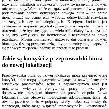
rozwianiu wszelkich wątpliwości i obaw związanych z nowym
miejscem pracy. Warto także zaangażować pracowników w proces
podejmowania decyzji dotyczących nowego biura – ich opinie
mogą okazać się cenne przy wyborze odpowiednich rozwiązań
aranżacyjnych czy technologicznych. Kolejnym krokiem jest
zapewnienie wsparcia psychologicznego dla zespołu – zmiana
otoczenia może być stresująca dla wielu osób, dlatego warto zadbać
o to, aby każdy czuł się komfortowo i bezpiecznie w nowej
przestrzeni. Można również zorganizować dni otwarte w nowym
biurze przed samą przeprowadzką, aby pracownicy mogli zapoznać
się z nowym miejscem i poczuć się częścią tego procesu.
Jakie są korzyści z przeprowadzki biura
do nowej lokalizacji
Przeprowadzka biura do nowej lokalizacji może przynieść wiele
korzyści, które mogą pozytywnie wpłynąć na rozwój firmy oraz
satysfakcję pracowników. Jedną z najważniejszych zalet jest
możliwość zwiększenia efektywności pracy poprzez lepsze
dostosowanie przestrzeni biurowej do potrzeb zespołu. Nowa
lokalizacja może oferować nowoczesne udogodnienia, takie jak
otwarte przestrzenie do współpracy, strefy relaksu czy dostęp do
technologii, które mogą wspierać innowacyjność i kreatywność.