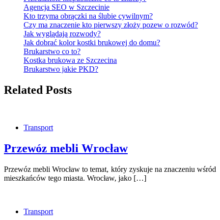
Agencja SEO w Szczecinie
Kto trzyma obrączki na ślubie cywilnym?
Czy ma znaczenie kto pierwszy złoży pozew o rozwód?
Jak wyglądają rozwody?
Jak dobrać kolor kostki brukowej do domu?
Brukarstwo co to?
Kostka brukowa ze Szczecina
Brukarstwo jakie PKD?
Related Posts
Transport
Przewóz mebli Wrocław
Przewóz mebli Wrocław to temat, który zyskuje na znaczeniu wśród
mieszkańców tego miasta. Wrocław, jako […]
Transport