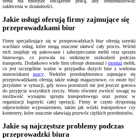
firma ma mniejsze obciążenie pracą, aby zminimalizować
zakłócenia w działalności.
Jakie usługi oferują firmy zajmujące się
przeprowadzkami biur
Firmy specjalizujące się w przeprowadzkach biur oferują szeroki
wachlarz usług, które mogą znacznie ułatwić cały proces. Wśród
nich znajduje się pakowanie i zabezpieczanie mebli oraz sprzętu
biurowego, co pozwala na uniknięcie uszkodzeń podczas
transportu. Dodatkowo wiele firm oferuje demontaż i
montaż
mebli,
co jest szczególnie ważne w przypadku dużych biur z wieloma
stanowiskami
pracy
. Niektóre przedsiębiorstwa zajmujące się
przeprowadzkami oferują także usługi magazynowe, co może być
przydatne w sytuacji, gdy nowa przestrzeń nie jest jeszcze gotowa
do przyjęcia wszystkich rzeczy. Warto również zwrócić uwagę na
możliwość wynajmu sprzętu transportowego oraz pomoc w
organizacji logistyki całej operacji. Firmy te często dysponują
odpowiednim wyposażeniem, takim jak wózki transportowe czy
kontenery, które znacznie ułatwiają przewóz ciężkich przedmiotów.
Jakie są najczęstsze problemy podczas
przeprowadzki biura