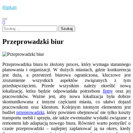
Skip
Hipkart
to
content
Szukaj:
Przeprowadzki biur
Przeprowadzka biura to złożony proces, który wymaga starannego
planowania i organizacji. W dużych miastach, gdzie konkurencja
jest duża, a przestrzeń biurowa ograniczona, kluczowe jest
zrozumienie wszystkich aspektów związanych z tym
przedsięwzięciem. Przede wszystkim należy określić nową
lokalizację, która będzie odpowiadała potrzebom
firmy
oraz jej
pracowników. Ważne jest, aby nowa lokalizacja była dobrze
skomunikowana z innymi częściami miasta, co ułatwi dojazd
pracownikom oraz klientom. Kolejnym istotnym elementem jest
budżet
przeprowadzki
, który powinien obejmować nie tylko koszty
transportu mebli i sprzętu, ale także ewentualne wydatki związane z
remontem lub adaptacją nowego biura. Również warto pomyśleć o
czasie przeprowadzki – najlepiej zaplanować ją na okres, kiedy