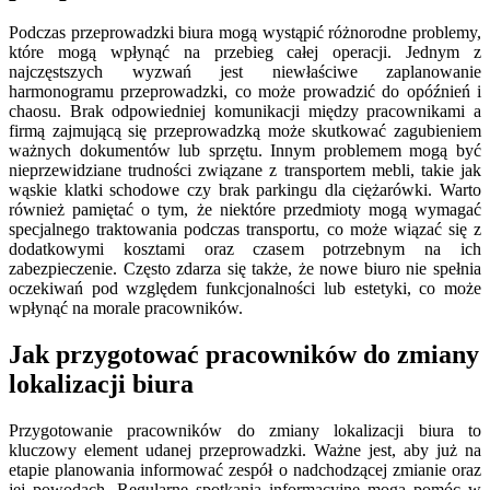
Podczas przeprowadzki biura mogą wystąpić różnorodne problemy,
które mogą wpłynąć na przebieg całej operacji. Jednym z
najczęstszych wyzwań jest niewłaściwe zaplanowanie
harmonogramu przeprowadzki, co może prowadzić do opóźnień i
chaosu. Brak odpowiedniej komunikacji między pracownikami a
firmą zajmującą się przeprowadzką może skutkować zagubieniem
ważnych dokumentów lub sprzętu. Innym problemem mogą być
nieprzewidziane trudności związane z transportem mebli, takie jak
wąskie klatki schodowe czy brak parkingu dla ciężarówki. Warto
również pamiętać o tym, że niektóre przedmioty mogą wymagać
specjalnego traktowania podczas transportu, co może wiązać się z
dodatkowymi kosztami oraz czasem potrzebnym na ich
zabezpieczenie. Często zdarza się także, że nowe biuro nie spełnia
oczekiwań pod względem funkcjonalności lub estetyki, co może
wpłynąć na morale pracowników.
Jak przygotować pracowników do zmiany
lokalizacji biura
Przygotowanie pracowników do zmiany lokalizacji biura to
kluczowy element udanej przeprowadzki. Ważne jest, aby już na
etapie planowania informować zespół o nadchodzącej zmianie oraz
jej powodach. Regularne spotkania informacyjne mogą pomóc w