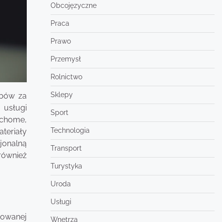
Obcojęzyczne
Praca
Prawo
Przemysł
Rolnictwo
Sklepy
ębów za
 usługi
Sport
uchome,
Technologia
teriały
jonalną
Transport
również
Turystyka
Uroda
Usługi
sowanej
Wnętrza