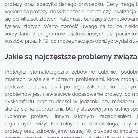
protezy oraz specyfiki danego przypadku. Ceny mogą by
wykonania protezy, doświadczenie lekarza czy lokalizacj
się od kilkuset złotych, natomiast bardziej skomplikowan
tysięcy złotych. Warto zwrócić uwagę na to, że niektó
korzystania z programów lojalnościowych dla pacjentów
kosztów przez NFZ, co może znacząco obniżyć wydatki zw
Jakie są najczęstsze problemy związ
Protetyka stomatologiczna zębów w Lublinie, podob
miastach, wiąże się z różnymi problemami, które mogą
podczas leczenia, jak i po jego zakończeniu. Jednym
problemów jest niewłaściwe dopasowanie protezy, co m
dyskomfortu oraz trudności w jedzeniu czy mówieniu. 
skarżą się na podrażnienia błony śluzowej jamy ustnej 
ruchome protezy. Innym istotnym zagadnieniem j
regularnych wizyt kontrolnych u stomatologa, aby 
protezy oraz zdrowie jamy ustnej. W przypadku implantó