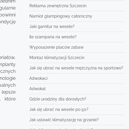
wiednim
Reklama zewnętrzna Szczecin
egularne
 powinni
Namiot glampingowy całoroczny
ondycję
Jaki garnitur na wesele?
Ile szampana na wesele?
Wyposażenie placów zabaw
riałów,
Montaż klimatyzacji Szczecin
mplanty
Jak się ubrać na wesele mężczyzna na sportowo?
tycznych
nologie
Adwokaci
ualnych
Adwokat
 lepsze
, które
Gdzie urodziny dla dorosłych?
Jak się ubrać na wesele po 50?
Jak ustawić klimatyzację na grzanie?