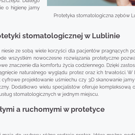
wszczepu. Dlatego
ie o higienę jamy
Protetyka stomatologiczna zębów L
otetyki stomatologicznej w Lublinie
e niesie ze sobą wiele korzyści dla pacjentów pragnących p
zede wszystkim nowoczesne rozwiązania protetyczne pozwa
owe znaczenie dla komfortu życia codziennego. Dzięki zasto
iągnięcie naturalnego wyglądu protez oraz ich trwałości. W 
ak cyfrowe projektowanie uśmiechu czy 3D skanowanie jamy 
yczny. Dodatkowo wielu specjalistów oferuje kompleksową 
 usług stomatologicznych w jednym miejscu.
ałymi a ruchomymi w protetyce