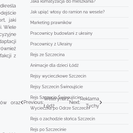
Jaka klimatyzacja do mieszkania?
dkreśla
Jak upiąć włosy do ramion na wesele?
dejście
t, jaki
Marketing prawników
. Wiele
Pracownicy budowlani z ukrainy
cyzyjne
aptacji
Pracownicy z Ukrainy
również
Rejs ze Szczecina
akcji z
Animacje dla dzieci Łódź
Rejsy wycieczkowe Szczecin
Rejsy Szczecin Świnoujście
Rejs Szczecin Świnoujście
Weterynarz
Reklama
Previous:
Next:
bów oraz
Łódź
Tychy
Wycieczka po Odrze Szczecin
Rejs o zachodzie słońca Szczecin
Rejs po Szczecinie