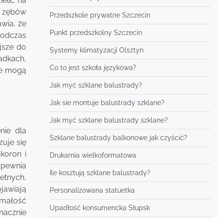
elić na
o zębów
Przedszkole prywatne Szczecin
awia, że
Punkt przedszkolny Szczecin
podczas
ejsze do
Systemy klimatyzacji Olsztyn
adkach,
Co to jest szkoła językowa?
ome mogą
Jak myć szklane balustrady?
Jak sie montuje balustrady szklane?
Jak myć szklane balustrady szklane?
nie dla
Szklane balustrady balkonowe jak czyścić?
zuje się
koron i
Drukarnia wielkoformatowa
apewnia
Ile kosztują szklane balustrady?
etnych,
ojawiają
Personalizowana statuetka
ymałość
Upadłość konsumencka Słupsk
nacznie