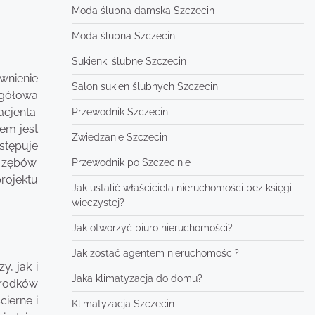
Moda ślubna damska Szczecin
Moda ślubna Szczecin
Sukienki ślubne Szczecin
wnienie
Salon sukien ślubnych Szczecin
egółowa
cjenta.
Przewodnik Szczecin
em jest
Zwiedzanie Szczecin
stępuje
 zębów.
Przewodnik po Szczecinie
rojektu
Jak ustalić właściciela nieruchomości bez księgi
wieczystej?
Jak otworzyć biuro nieruchomości?
Jak zostać agentem nieruchomości?
y, jak i
Jaka klimatyzacja do domu?
środków
ierne i
Klimatyzacja Szczecin