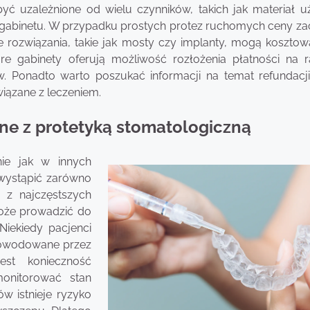
ć uzależnione od wielu czynników, takich jak materiał u
a gabinetu. W przypadku prostych protez ruchomych ceny za
e rozwiązania, takie jak mosty czy implanty, mogą kosztowa
re gabinety oferują możliwość rozłożenia płatności na r
. Ponadto warto poszukać informacji na temat refundacji
iązane z leczeniem.
ane z protetyką stomatologiczną
nie jak w innych
 wystąpić zarówno
 z najczęstszych
oże prowadzić do
Niekiedy pacjenci
spowodowane przez
est konieczność
monitorować stan
w istnieje ryzyko