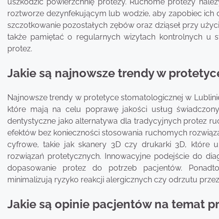
uszkodzić powierzchnię protezy. Ruchome protezy nal
roztworze dezynfekującym lub wodzie, aby zapobiec ich de
szczotkowanie pozostałych zębów oraz dziąseł przy użyciu
także pamiętać o regularnych wizytach kontrolnych u s
protez.
Jakie są najnowsze trendy w protetyc
Najnowsze trendy w protetyce stomatologicznej w Lublinie
które mają na celu poprawę jakości usług świadczony
dentystyczne jako alternatywa dla tradycyjnych protez ru
efektów bez konieczności stosowania ruchomych rozwiąza
cyfrowe, takie jak skanery 3D czy drukarki 3D, które 
rozwiązań protetycznych. Innowacyjne podejście do di
dopasowanie protez do potrzeb pacjentów. Ponadto r
minimalizują ryzyko reakcji alergicznych czy odrzutu prze
Jakie są opinie pacjentów na temat p