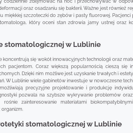
eży codziennie zdejmować na noc i przechowywać w odpo
formacji oraz osadzaniu się bakterii. Ważne jest również r
 miękkiej szczoteczki do zębów i pasty fluorowej. Pacjenci
tomatologa, który oceni stan zdrowia jamy ustnej oraz k
e stomatologicznej w Lublinie
 koncentrują się wokół innowacyjnych technologii oraz mate
ch pacjentom. Coraz większą popularnością cieszą się i
chomych. Dzięki nim możliwe jest uzyskanie trwałych i este
ń. W Lublinie wiele gabinetów inwestuje w nowoczesne tech
umożliwiają precyzyjne projektowanie i produkcję indywid
agnostyki pozwala na szybsze wykrywanie problemów oraz
ośnie zainteresowanie materiałami biokompatybilnymi
z organizm.
rotetyki stomatologicznej w Lublinie