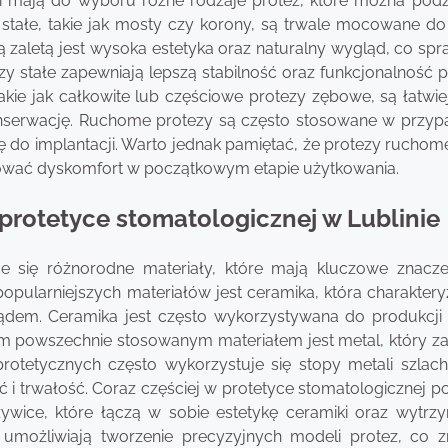
i mają do wyboru różne rodzaje protez, które można podzi
y stałe, takie jak mosty czy korony, są trwale mocowane d
ą zaletą jest wysoka estetyka oraz naturalny wygląd, co spr
zy stałe zapewniają lepszą stabilność oraz funkcjonalność 
takie jak całkowite lub częściowe protezy zębowe, są łatwi
 konserwację. Ruchome protezy są często stosowane w przyp
się do implantacji. Warto jednak pamiętać, że protezy ruch
wać dyskomfort w początkowym etapie użytkowania.
protetyce stomatologicznej w Lublinie
e się różnorodne materiały, które mają kluczowe znacze
opularniejszych materiałów jest ceramika, która charaktery
ądem. Ceramika jest często wykorzystywana do produkcji 
ym powszechnie stosowanym materiałem jest metal, który z
otetycznych często wykorzystuje się stopy metali szlach
ść i trwałość. Coraz częściej w protetyce stomatologicznej p
ywice, które łączą w sobie estetykę ceramiki oraz wytrz
możliwiają tworzenie precyzyjnych modeli protez, co z