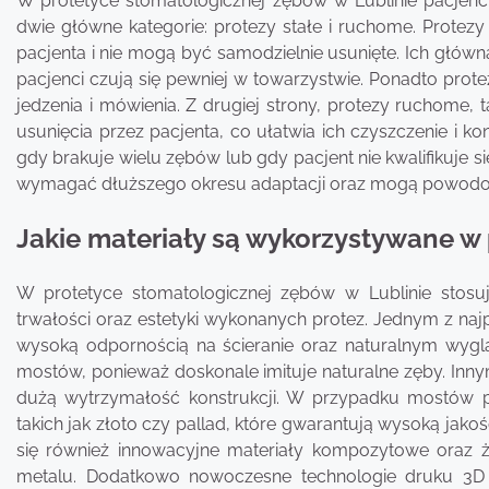
W protetyce stomatologicznej zębów w Lublinie pacjenc
dwie główne kategorie: protezy stałe i ruchome. Protez
pacjenta i nie mogą być samodzielnie usunięte. Ich główn
pacjenci czują się pewniej w towarzystwie. Ponadto prote
jedzenia i mówienia. Z drugiej strony, protezy ruchome, 
usunięcia przez pacjenta, co ułatwia ich czyszczenie i
gdy brakuje wielu zębów lub gdy pacjent nie kwalifikuje 
wymagać dłuższego okresu adaptacji oraz mogą powodo
Jakie materiały są wykorzystywane w 
W protetyce stomatologicznej zębów w Lublinie stosuj
trwałości oraz estetyki wykonanych protez. Jednym z najp
wysoką odpornością na ścieranie oraz naturalnym wygl
mostów, ponieważ doskonale imituje naturalne zęby. Inn
dużą wytrzymałość konstrukcji. W przypadku mostów pr
takich jak złoto czy pallad, które gwarantują wysoką jako
się również innowacyjne materiały kompozytowe oraz ż
metalu. Dodatkowo nowoczesne technologie druku 3D u