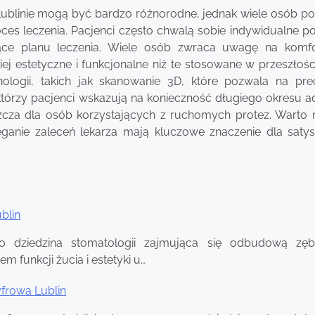
Lublinie mogą być bardzo różnorodne, jednak wiele osób po
ces leczenia. Pacjenci często chwalą sobie indywidualne po
ące planu leczenia. Wiele osób zwraca uwagę na komfor
j estetyczne i funkcjonalne niż te stosowane w przeszłości
ologii, takich jak skanowanie 3D, które pozwala na pre
tórzy pacjenci wskazują na konieczność długiego okresu ad
za dla osób korzystających z ruchomych protez. Warto 
eganie zaleceń lekarza mają kluczowe znaczenie dla satysf
blin
to dziedzina stomatologii zajmująca się odbudową zę
m funkcji żucia i estetyki u…
yfrowa Lublin