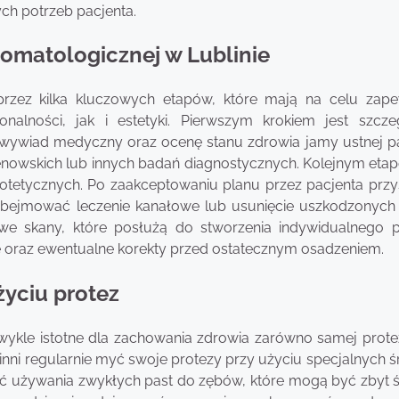
ch potrzeb pacjenta.
tomatologicznej w Lublinie
przez kilka kluczowych etapów, które mają na celu zape
lności, jak i estetyki. Pierwszym krokiem jest szcz
y wywiad medyczny oraz ocenę stanu zdrowia jamy ustnej pa
enowskich lub innych badań diagnostycznych. Kolejnym etap
otetycznych. Po zaakceptowaniu planu przez pacjenta przy
bejmować leczenie kanałowe lub usunięcie uszkodzonych
owe skany, które posłużą do stworzenia indywidualnego p
ie oraz ewentualne korekty przed ostatecznym osadzeniem.
życiu protez
zwykle istotne dla zachowania zdrowia zarówno samej protez
inni regularnie myć swoje protezy przy użyciu specjalnych 
ć używania zwykłych past do zębów, które mogą być zbyt śc