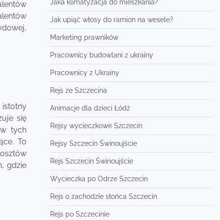
Jaka klimatyzacja do mieszkania?
alentów
alentów
Jak upiąć włosy do ramion na wesele?
rydowej,
Marketing prawników
Pracownicy budowlani z ukrainy
Pracownicy z Ukrainy
Rejs ze Szczecina
istotny
Animacje dla dzieci Łódź
uje się
Rejsy wycieczkowe Szczecin
 w tych
ące. To
Rejsy Szczecin Świnoujście
 kosztów
Rejs Szczecin Świnoujście
, gdzie
Wycieczka po Odrze Szczecin
Rejs o zachodzie słońca Szczecin
Rejs po Szczecinie