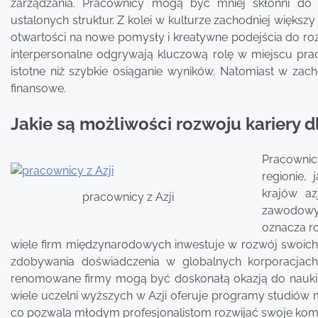
zarządzania. Pracownicy mogą być mniej skłonni do 
ustalonych struktur. Z kolei w kulturze zachodniej większ
otwartości na nowe pomysły i kreatywne podejścia do ro
interpersonalne odgrywają kluczową rolę w miejscu pracy
istotne niż szybkie osiąganie wyników. Natomiast w zach
finansowe.
Jakie są możliwości rozwoju kariery d
Pracownic
regionie,
krajów a
pracownicy z Azji
zawodowy.
oznacza ro
wiele firm międzynarodowych inwestuje w rozwój swoich 
zdobywania doświadczenia w globalnych korporacjac
renomowane firmy mogą być doskonałą okazją do nauki 
wiele uczelni wyższych w Azji oferuje programy studiów
co pozwala młodym profesjonalistom rozwijać swoje kom