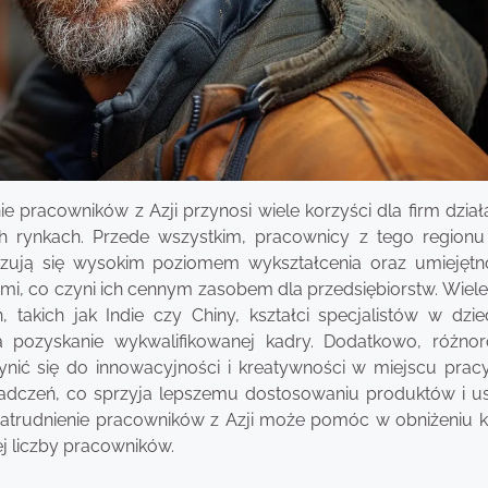
ie pracowników z Azji przynosi wiele korzyści dla firm dzia
h rynkach. Przede wszystkim, pracownicy z tego regionu
yzują się wysokim poziomem wykształcenia oraz umiejętn
mi, co czyni ich cennym zasobem dla przedsiębiorstw. Wiele
h, takich jak Indie czy Chiny, kształci specjalistów w dzi
na pozyskanie wykwalifikowanej kadry. Dodatkowo, różno
nić się do innowacyjności i kreatywności w miejscu pracy
iadczeń, co sprzyja lepszemu dostosowaniu produktów i u
zatrudnienie pracowników z Azji może pomóc w obniżeniu 
 liczby pracowników.