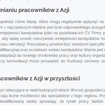
dnianiu pracowników z Azji
opełniać różne błędy, które mogą negatywnie wpłynąć na
nym z najczęstszych błędów jest brak odpowiedniego przygo
umiejętności kandydatów tylko na podstawie ich CV. Firmy 
aby lepiej ocenić rzeczywiste umiejętności kandydatów. K
esu rekrutacji. Pracodawcy powinni być świadomi specyfiki 
lifikacyjnej oraz oczekiwań wobec kandydatów. Ważne jest 
daptacji do nowego środowiska pracy oraz kultury organiz
 czy komunikacji może prowadzić do frustracji zarówno ze
acowników z Azji w przyszłości
 być obiecujące w nadchodzących latach. Wzrost gospodarcz
zają liczne możliwości dla specjalistów z tego regionu. Pr
walifikowaną kadrę sprawiają, że rynek pracy będzie