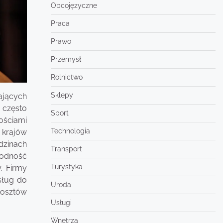
Obcojęzyczne
Praca
Prawo
Przemysł
Rolnictwo
Sklepy
łających
 często
Sport
ościami
Technologia
 krajów
edzinach
Transport
rodność
Turystyka
. Firmy
sług do
Uroda
kosztów
Usługi
Wnętrza