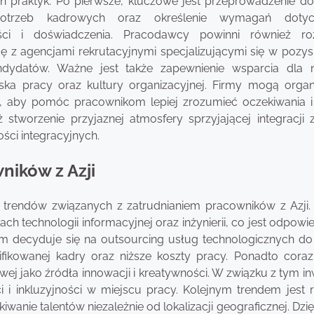
ch praktyk. Po pierwsze, kluczowe jest przeprowadzenie do
potrzeb kadrowych oraz określenie wymagań dotyc
ości i doświadczenia. Pracodawcy powinni również r
ę z agencjami rekrutacyjnymi specjalizującymi się w pozys
andydatów. Ważne jest także zapewnienie wsparcia dla
ka pracy oraz kultury organizacyjnej. Firmy mogą orga
, aby pomóc pracownikom lepiej zrozumieć oczekiwania 
stworzenie przyjaznej atmosfery sprzyjającej integracji 
ci integracyjnych.
ników z Azji
 trendów związanych z zatrudnianiem pracowników z Azji.
ch technologii informacyjnej oraz inżynierii, co jest odpowi
rm decyduje się na outsourcing usług technologicznych do
ikowanej kadry oraz niższe koszty pracy. Ponadto coraz
ej jako źródła innowacji i kreatywności. W związku z tym i
 inkluzyjności w miejscu pracy. Kolejnym trendem jest 
wanie talentów niezależnie od lokalizacji geograficznej. Dzi