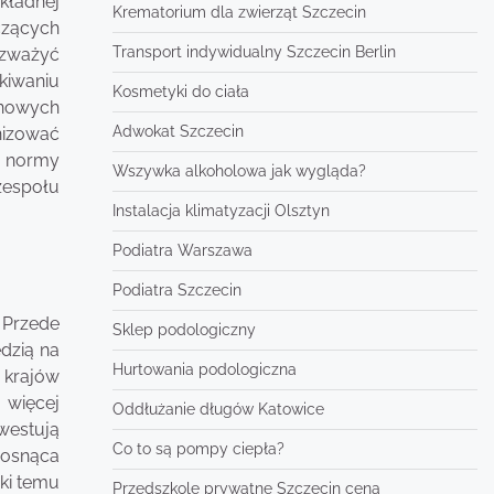
kładnej
Krematorium dla zwierząt Szczecin
zących
Transport indywidualny Szczecin Berlin
ozważyć
kiwaniu
Kosmetyki do ciała
 nowych
Adwokat Szczecin
nizować
i normy
Wszywka alkoholowa jak wygląda?
zespołu
Instalacja klimatyzacji Olsztyn
Podiatra Warszawa
Podiatra Szczecin
 Przede
Sklep podologiczny
edzią na
Hurtowania podologiczna
 krajów
 więcej
Oddłużanie długów Katowice
nwestują
Co to są pompy ciepła?
rosnąca
ęki temu
Przedszkole prywatne Szczecin cena