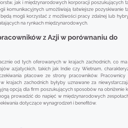
orstw, jak i międzynarodowych korporacji poszukujących t
gii komunikacyjnych umożliwiają łatwiejsze pozyskiwanie t
zji będą mogli korzystać z możliwości pracy zdalnej lub hyb
ziałających na rynkach międzynarodowych.
pracowników z Azji w porównaniu do
acznie od tych oferowanych w krajach zachodnich, co ma 
jów azjatyckich, takich jak Indie czy Wietnam, charakteryz
 oczekiwania płacowe ze strony pracowników. Pracownicy
 w krajach zachodnich byłyby uznawane za niewystarczaj
rakcyjną opcją dla firm poszukujących sposobów na obniżenie
 mogą prowadzić do napięć w międzynarodowych zespołach
kiwania dotyczące wynagrodzeń i benefitów.