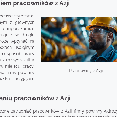
niem pracowników z Azji
ż pewne wyzwania,
dnym z głównych
 do nieporozumień
ługuje się biegle
 może wpłynąć na
ołach. Kolejnym
 na sposób pracy
z różnych kultur
w miejscu pracy,
Pracownicy z Azji
ów. Firmy powinny
isko sprzyjające
ianiu pracowników z Azji
cznie zatrudniać pracowników z Azji, firmy powinny wdroży