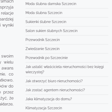
 ramach
Moda ślubna damska Szczecin
 sprzyja
Moda ślubna Szczecin
relacje
ardziej
Sukienki ślubne Szczecin
 wyniki
Salon sukien ślubnych Szczecin
Przewodnik Szczecin
Zwiedzanie Szczecin
w swoim
Przewodnik po Szczecinie
y wielu
Jak ustalić właściciela nieruchomości bez księgi
a awans
wieczystej?
nie, co
atkowo,
Jak otworzyć biuro nieruchomości?
ików do
Jak zostać agentem nieruchomości?
e przez
żyć, że
Jaka klimatyzacja do domu?
kterze,
Klimatyzacja Szczecin