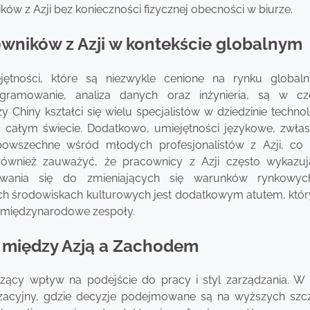
ów z Azji bez konieczności fizycznej obecności w biurze.
owników z Azji w kontekście globalnym
ętności, które są niezwykle cenione na rynku globa
programowanie, analiza danych oraz inżynieria, są w c
 Chiny kształci się wielu specjalistów w dziedzinie technol
na całym świecie. Dodatkowo, umiejętności językowe, zwła
j powszechne wśród młodych profesjonalistów z Azji, co 
ównież zauważyć, że pracownicy z Azji często wykazu
ywania się do zmieniających się warunków rynkowyc
ych środowiskach kulturowych jest dodatkowym atutem, któ
z międzynarodowe zespoły.
y między Azją a Zachodem
ący wpływ na podejście do pracy i styl zarządzania. W 
nizacyjny, gdzie decyzje podejmowane są na wyższych szc