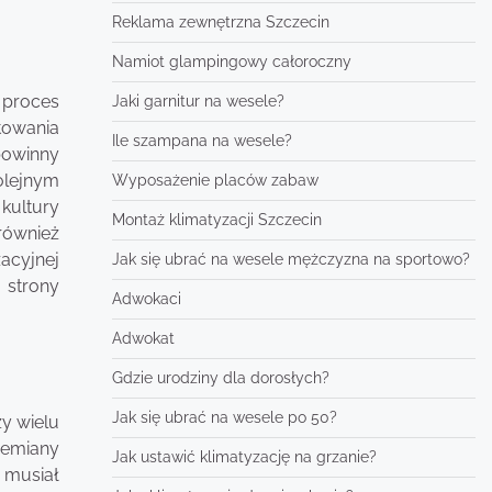
Reklama zewnętrzna Szczecin
Namiot glampingowy całoroczny
 proces
Jaki garnitur na wesele?
towania
Ile szampana na wesele?
powinny
olejnym
Wyposażenie placów zabaw
kultury
Montaż klimatyzacji Szczecin
również
acyjnej
Jak się ubrać na wesele mężczyzna na sportowo?
 strony
Adwokaci
Adwokat
Gdzie urodziny dla dorosłych?
Jak się ubrać na wesele po 50?
y wielu
zemiany
Jak ustawić klimatyzację na grzanie?
 musiał