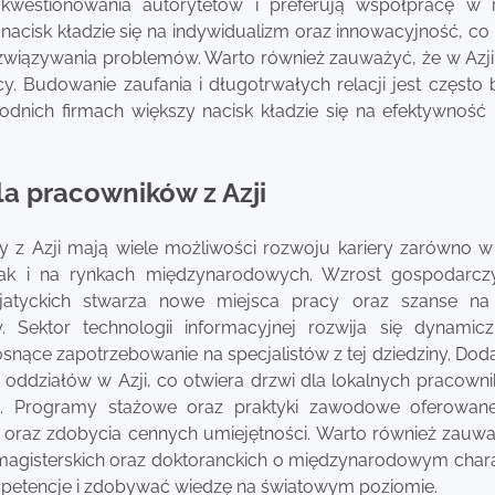
kwestionowania autorytetów i preferują współpracę w
y nacisk kładzie się na indywidualizm oraz innowacyjność, co
związywania problemów. Warto również zauważyć, że w Azji 
. Budowanie zaufania i długotrwałych relacji jest często b
odnich firmach większy nacisk kładzie się na efektywność i
la pracowników z Azji
y z Azji mają wiele możliwości rozwoju kariery zarówno 
 jak i na rynkach międzynarodowych. Wzrost gospodarcz
zjatyckich stwarza nowe miejsca pracy oraz szanse n
 Sektor technologii informacyjnej rozwija się dynamicz
snące zapotrzebowanie na specjalistów z tej dziedziny. Dod
oddziałów w Azji, co otwiera drzwi dla lokalnych pracown
h. Programy stażowe oraz praktyki zawodowe oferowan
oraz zdobycia cennych umiejętności. Warto również zauwa
 magisterskich oraz doktoranckich o międzynarodowym chara
petencje i zdobywać wiedzę na światowym poziomie.