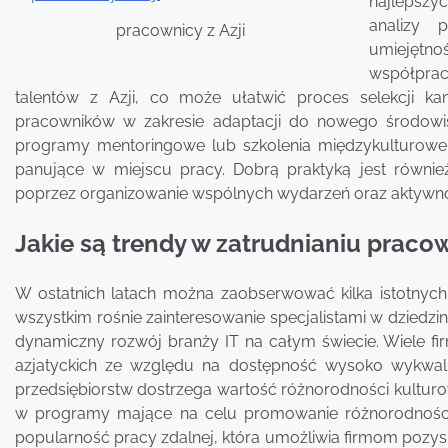
najlepszy
analizy 
pracownicy z Azji
umiejętn
współprac
talentów z Azji, co może ułatwić proces selekcji k
pracowników w zakresie adaptacji do nowego środowis
programy mentoringowe lub szkolenia międzykulturowe
panujące w miejscu pracy. Dobrą praktyką jest również 
poprzez organizowanie wspólnych wydarzeń oraz aktywnoś
Jakie są trendy w zatrudnianiu pracow
W ostatnich latach można zaobserwować kilka istotnych
wszystkim rośnie zainteresowanie specjalistami w dziedzina
dynamiczny rozwój branży IT na całym świecie. Wiele fi
azjatyckich ze względu na dostępność wysoko wykwalif
przedsiębiorstw dostrzega wartość różnorodności kulturow
w programy mające na celu promowanie różnorodności i
popularność pracy zdalnej, która umożliwia firmom pozyski