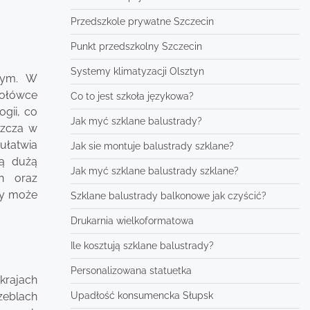
Przedszkole prywatne Szczecin
Punkt przedszkolny Szczecin
Systemy klimatyzacji Olsztyn
lnym. W
zołówce
Co to jest szkoła językowa?
ogii, co
Jak myć szklane balustrady?
szcza w
ułatwia
Jak sie montuje balustrady szklane?
ją dużą
Jak myć szklane balustrady szklane?
h oraz
ry może
Szklane balustrady balkonowe jak czyścić?
Drukarnia wielkoformatowa
Ile kosztują szklane balustrady?
Personalizowana statuetka
krajach
Upadłość konsumencka Słupsk
zeblach