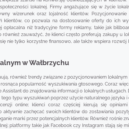
społeczności lokalnej. Firmy angażujące się w życie lokal
wny wizerunek oraz lojalność klientów. Pozycjonowanie 
ań klientów, co pozwala na dostosowanie oferty do ich w
opłacalna niż tradycyjne formy reklamy, takie jak billboa
to również zauważyć, że klienci często preferują zakupy u l
ię nie tylko korzystne finansowo, ale także wspiera rozwój 
okalnym w Wałbrzychu
ują, również trendy związane z pozycjonowaniem lokalnym 
t rosnąca popularność wyszukiwania głosowego. Coraz więc
e Assistant do znajdowania informacji o lokalnych usługach.
 tego typu wyszukiwań poprzez użycie naturalnego języka i 
nzji online; klienci coraz częściej kierują się opiniami
 aktywnie zachęcać swoich klientów do zostawiania pozy
ganie marki przez potencjalnych klientów. Również rośnie z
ej; platformy takie jak Facebook czy Instagram stają się m