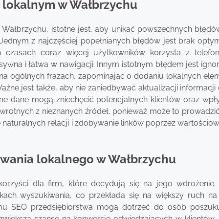
u lokalnym w Wałbrzychu
 Wałbrzychu, istotne jest, aby unikać powszechnych błędów
ednym z najczęściej popełnianych błędów jest brak optyma
h czasach coraz więcej użytkowników korzysta z telef
sywna i łatwa w nawigacji. Innym istotnym błędem jest igno
 na ogólnych frazach, zapominając o dodaniu lokalnych ele
ne jest także, aby nie zaniedbywać aktualizacji informacji 
lne dane mogą zniechęcić potencjalnych klientów oraz wpł
zwrotnych z nieznanych źródeł, ponieważ może to prowadzić
aturalnych relacji i zdobywanie linków poprzez wartościowe
nowania lokalnego w Wałbrzychu
orzyści dla firm, które decydują się na jego wdrożenie.
ach wyszukiwania, co przekłada się na większy ruch na 
alnemu SEO przedsiębiorstwa mogą dotrzeć do osób poszuk
zwiększa szanse na konwersję odwiedzających w klientów. 