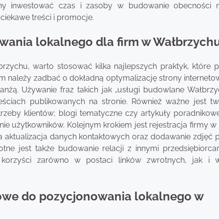
winny inwestować czas i zasoby w budowanie obecności 
iekawe treści i promocje.
owania lokalnego dla firm w Wałbrzych
rzychu, warto stosować kilka najlepszych praktyk, które
im należy zadbać o dokładną optymalizację strony interneto
nżą. Używanie fraz takich jak „usługi budowlane Wałbrzy
ściach publikowanych na stronie. Również ważne jest tw
otrzeby klientów; blogi tematyczne czy artykuły poradniko
e użytkowników. Kolejnym krokiem jest rejestracja firmy w
na aktualizacja danych kontaktowych oraz dodawanie zdjęć
tne jest także budowanie relacji z innymi przedsiębiorca
 korzyści zarówno w postaci linków zwrotnych, jak i w
owe do pozycjonowania lokalnego w