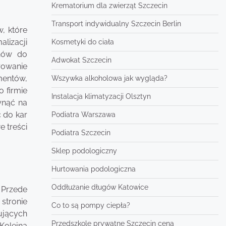
Krematorium dla zwierząt Szczecin
Transport indywidualny Szczecin Berlin
, które
lizacji
Kosmetyki do ciała
onów do
Adwokat Szczecin
rowanie
mentów,
Wszywka alkoholowa jak wygląda?
o firmie
Instalacja klimatyzacji Olsztyn
ynąć na
 do kar
Podiatra Warszawa
 treści
Podiatra Szczecin
Sklep podologiczny
Hurtowania podologiczna
Oddłużanie długów Katowice
 Przede
stronie
Co to są pompy ciepła?
ujących
Przedszkole prywatne Szczecin cena
Kolejną