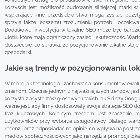
korzyścią jest możliwość budowania silniejszej marki w 
wspierające inne przedsiębiorstwa mogą zyskać pozyty
sprzyja także lepszemu zrozumieniu potrzeb i oczekiw
Dodatkowo, inwestycja w lokalne SEO może być bardziej 
ulotki, które mają ograniczony zasięg i skuteczność. War
dostawców, co sprawia, że pozycjonowanie lokalne staje s
gospodarki.
Jakie są trendy w pozycjonowaniu l
W miarę jak technologia i zachowania konsumentów ewolu
zmianom. Obecnie jednym z najważniejszych trendów jes
korzysta z asystentów głosowych takich jak Siri czy Googl
ważne jest, aby firmy dostosowały swoje strategie SEO do
fraz kluczowych. Kolejnym trendem jest znaczenie rece
użytkowników przy wyborze usługodawcy. Dlatego warto
recenzji oraz odpowiadać na opinie, co wpływa na postrze
mediów społecznościowych jako narzędzia promocji lokaln