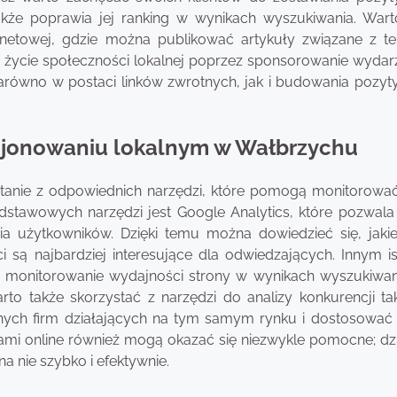
także poprawia jej ranking w wynikach wyszukiwania. Wart
ernetowej, gdzie można publikować artykuły związane z t
 życie społeczności lokalnej poprzez sponsorowanie wydar
zarówno w postaci linków zwrotnych, jak i budowania pozy
cjonowaniu lokalnym w Wałbrzychu
tanie z odpowiednich narzędzi, które pomogą monitorować
stawowych narzędzi jest Google Analytics, które pozwala 
ia użytkowników. Dzięki temu można dowiedzieć się, jaki
i są najbardziej interesujące dla odwiedzających. Innym i
a monitorowanie wydajności strony w wynikach wyszukiwan
to także skorzystać z narzędzi do analizy konkurencji tak
innych firm działających na tym samym rynku i dostosować
niami online również mogą okazać się niezwykle pomocne; dz
a nie szybko i efektywnie.