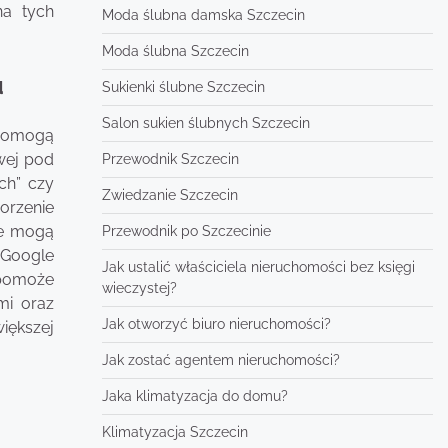
na tych
Moda ślubna damska Szczecin
Moda ślubna Szczecin
u
Sukienki ślubne Szczecin
Salon sukien ślubnych Szczecin
 pomogą
wej pod
Przewodnik Szczecin
ch” czy
Zwiedzanie Szczecin
orzenie
we mogą
Przewodnik po Szczecinie
 Google
Jak ustalić właściciela nieruchomości bez księgi
 pomoże
wieczystej?
mi oraz
Jak otworzyć biuro nieruchomości?
iększej
Jak zostać agentem nieruchomości?
Jaka klimatyzacja do domu?
Klimatyzacja Szczecin