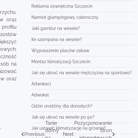
Reklama zewnętrzna Szczecin
rzychu.
Namiot glampingowy całoroczny
ów oraz
profilu
Jaki garnitur na wesele?
 postów
Ile szampana na wesele?
ększyć
iowych;
Wyposażenie placów zabaw
oczność
Montaż klimatyzacji Szczecin
osób na
nizować
Jak się ubrać na wesele mężczyzna na sportowo?
ów oraz
Adwokaci
Adwokat
Gdzie urodziny dla dorosłych?
Jak się ubrać na wesele po 50?
Tanie
Pozycjonowanie
…
Jak ustawić klimatyzację na grzanie?
domy
stron
Previous:
Next:
na
internetowych