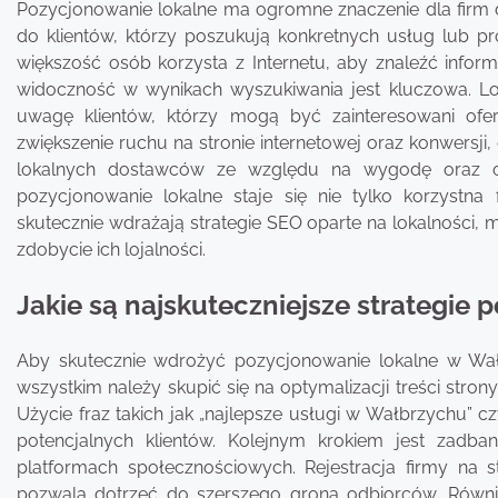
Pozycjonowanie lokalne ma ogromne znaczenie dla firm d
do klientów, którzy poszukują konkretnych usług lub p
większość osób korzysta z Internetu, aby znaleźć infor
widoczność w wynikach wyszukiwania jest kluczowa. Lo
uwagę klientów, którzy mogą być zainteresowani ofe
zwiększenie ruchu na stronie internetowej oraz konwersji,
lokalnych dostawców ze względu na wygodę oraz chę
pozycjonowanie lokalne staje się nie tylko korzystna 
skutecznie wdrażają strategie SEO oparte na lokalności, 
zdobycie ich lojalności.
Jakie są najskuteczniejsze strategi
Aby skutecznie wdrożyć pozycjonowanie lokalne w Wałb
wszystkim należy skupić się na optymalizacji treści str
Użycie fraz takich jak „najlepsze usługi w Wałbrzychu
potencjalnych klientów. Kolejnym krokiem jest zadb
platformach społecznościowych. Rejestracja firmy na s
pozwala dotrzeć do szerszego grona odbiorców. Równi