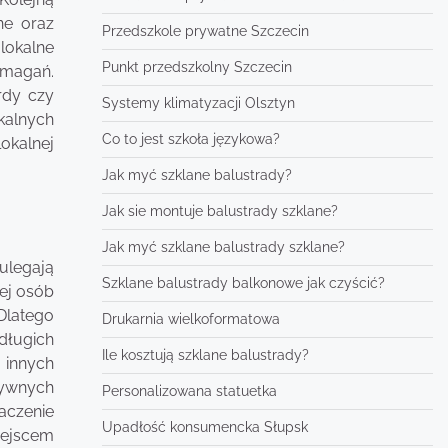
ne oraz
Przedszkole prywatne Szczecin
lokalne
Punkt przedszkolny Szczecin
ymagań.
rdy czy
Systemy klimatyzacji Olsztyn
okalnych
Co to jest szkoła językowa?
lokalnej
Jak myć szklane balustrady?
Jak sie montuje balustrady szklane?
Jak myć szklane balustrady szklane?
ulegają
Szklane balustrady balkonowe jak czyścić?
ej osób
 Dlatego
Drukarnia wielkoformatowa
długich
Ile kosztują szklane balustrady?
 innych
tywnych
Personalizowana statuetka
naczenie
Upadłość konsumencka Słupsk
iejscem