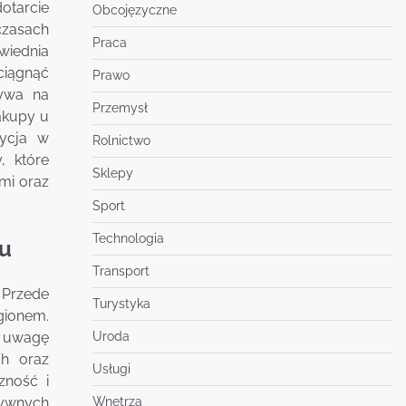
otarcie
Obcojęzyczne
czasach
Praca
wiednia
ciągnąć
Prawo
ływa na
Przemysł
zakupy u
tycja w
Rolnictwo
, które
Sklepy
ami oraz
Sport
Technologia
hu
Transport
 Przede
Turystyka
gionem.
ć uwagę
Uroda
ch oraz
Usługi
zność i
tywnych
Wnętrza