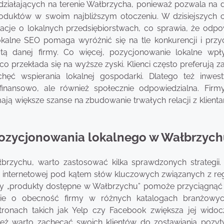
ziałających na terenie Wałbrzycha, ponieważ pozwala na d
roduktów w swoim najbliższym otoczeniu. W dzisiejszych 
macje o lokalnych przedsiębiorstwach, co sprawia, że odpo
kalne SEO pomaga wyróżnić się na tle konkurencji i przy
rtą danej firmy. Co więcej, pozycjonowanie lokalne wp
 co przekłada się na wyższe zyski. Klienci często preferują 
ć wspierania lokalnej gospodarki. Dlatego też inwes
finansowo, ale również społecznie odpowiedzialna. Firmy
mają większe szanse na zbudowanie trwałych relacji z klient
e pozycjonowania lokalnego w Wałbrzyc
rzychu, warto zastosować kilka sprawdzonych strategii.
ony internetowej pod kątem słów kluczowych związanych z re
” czy „produkty dostępne w Wałbrzychu” pomoże przyciągną
anie o obecność firmy w różnych katalogach branżowy
tronach takich jak Yelp czy Facebook zwiększa jej widoc
eż warto zachęcać swoich klientów do zostawiania pozy