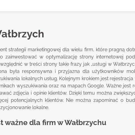
Wałbrzych
 strategii marketingowej dla wielu firm, które pragną dot
rto zainwestować w optymalizację strony internetowej po
zględnić w treści strony takie frazy jak „usługi w Wałbrzy
trona była responsywna i przyjazna dla użytkowników mob
kiwania lokalnych usług. Kolejnym krokiem jest rejestracja
ynikach wyszukiwania oraz na mapach Google. Ważne jest r
awać zdjęcia i opinie klientów. Dzięki temu można zwiększy
ęcej potencjalnych klientów. Nie można zapominać o bu
ozycjonowanie lokalne.
t ważne dla firm w Wałbrzychu