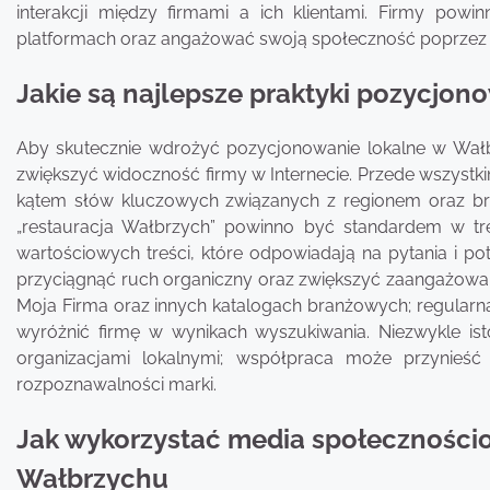
interakcji między firmami a ich klientami. Firmy po
platformach oraz angażować swoją społeczność poprzez c
Jakie są najlepsze praktyki pozycjon
Aby skutecznie wdrożyć pozycjonowanie lokalne w Wałb
zwiększyć widoczność firmy w Internecie. Przede wszystk
kątem słów kluczowych związanych z regionem oraz bra
„restauracja Wałbrzych” powinno być standardem w tre
wartościowych treści, które odpowiadają na pytania i p
przyciągnąć ruch organiczny oraz zwiększyć zaangażowani
Moja Firma oraz innych katalogach branżowych; regular
wyróżnić firmę w wynikach wyszukiwania. Niezwykle isto
organizacjami lokalnymi; współpraca może przynieść
rozpoznawalności marki.
Jak wykorzystać media społeczności
Wałbrzychu