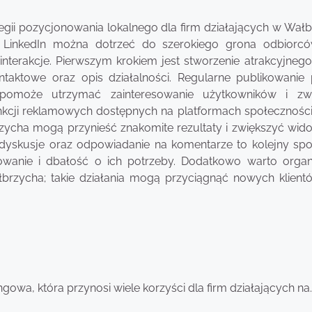
gii pozycjonowania lokalnego dla firm działających w Wałb
y LinkedIn można dotrzeć do szerokiego grona odbiorc
terakcje. Pierwszym krokiem jest stworzenie atrakcyjnego 
ontaktowe oraz opis działalności. Regularne publikowanie
pomoże utrzymać zainteresowanie użytkowników i zwi
unkcji reklamowych dostępnych na platformach społecznośc
cha mogą przynieść znakomite rezultaty i zwiększyć wid
 dyskusje oraz odpowiadanie na komentarze to kolejny sp
ażowanie i dbałość o ich potrzeby. Dodatkowo warto orga
rzycha; takie działania mogą przyciągnąć nowych klient
gowa, która przynosi wiele korzyści dla firm działających na