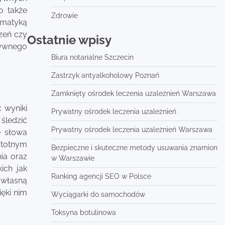
o także
Zdrowie
ematyką
zeń czy
Ostatnie wpisy
tywnego
Biura notarialne Szczecin
Zastrzyk antyalkoholowy Poznań
Zamknięty ośrodek leczenia uzależnień Warszawa
 wyniki
Prywatny ośrodek leczenia uzależnień
śledzić
Prywatny ośrodek leczenia uzależnień Warszawa
e słowa
stotnym
Bezpieczne i skuteczne metody usuwania znamion
ia oraz
w Warszawie
ich jak
Ranking agencji SEO w Polsce
 własną
ięki nim
Wyciągarki do samochodów
Toksyna botulinowa