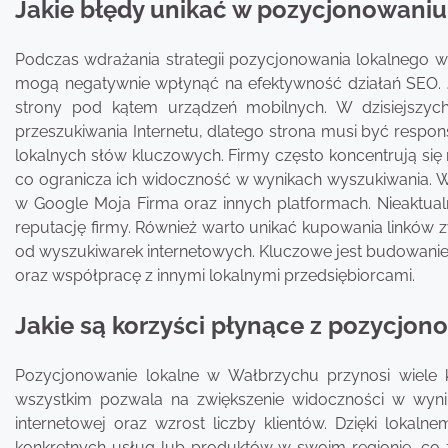
Jakie błędy unikać w pozycjonowani
Podczas wdrażania strategii pozycjonowania lokalnego w
mogą negatywnie wpłynąć na efektywność działań SEO. J
strony pod kątem urządzeń mobilnych. W dzisiejszyc
przeszukiwania Internetu, dlatego strona musi być respon
lokalnych słów kluczowych. Firmy często koncentrują się
co ogranicza ich widoczność w wynikach wyszukiwania. Waż
w Google Moja Firma oraz innych platformach. Nieaktua
reputację firmy. Również warto unikać kupowania linków 
od wyszukiwarek internetowych. Kluczowe jest budowanie n
oraz współpracę z innymi lokalnymi przedsiębiorcami.
Jakie są korzyści płynące z pozycjo
Pozycjonowanie lokalne w Wałbrzychu przynosi wiele k
wszystkim pozwala na zwiększenie widoczności w wynik
internetowej oraz wzrost liczby klientów. Dzięki lok
konkretnych usług lub produktów w swoim regionie, co 