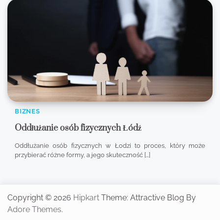
BIZNES
Oddłużanie osób fizycznych Łódź
Oddłużanie osób fizycznych w Łodzi to proces, który może
przybierać różne formy, a jego skuteczność […]
Copyright © 2026
Hipkart
Theme: Attractive Blog By
Adore Themes
.