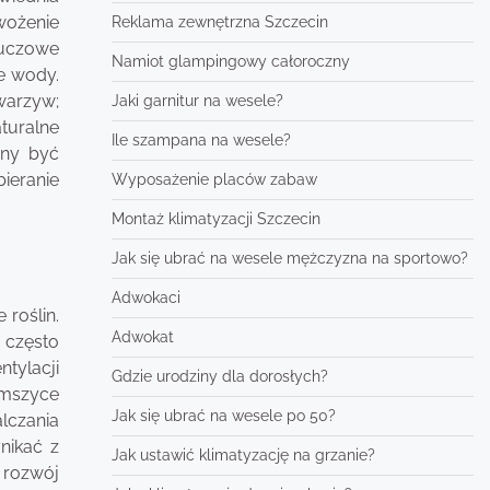
wożenie
Reklama zewnętrzna Szczecin
luczowe
Namiot glampingowy całoroczny
e wody.
warzyw;
Jaki garnitur na wesele?
turalne
Ile szampana na wesele?
nny być
bieranie
Wyposażenie placów zabaw
Montaż klimatyzacji Szczecin
Jak się ubrać na wesele mężczyzna na sportowo?
Adwokaci
roślin.
Adwokat
 często
tylacji
Gdzie urodziny dla dorosłych?
 mszyce
Jak się ubrać na wesele po 50?
lczania
nikać z
Jak ustawić klimatyzację na grzanie?
 rozwój