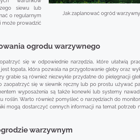
nych warunków
jszego siewu lub
Jak zaplanować ogród warzywn
nać o regularnym
ci może prowadzić
anowania ogrodu warzywnego
patrzyć się w odpowiednie narzędzia, które ułatwią pra
est łopata, która pozwala na przygotowanie gleby oraz wy
y grabie są również niezwykle przydatne do pielęgnacji gle
 zaopatrzyć się w siewnik ręczny lub po prostu używać pa
mentem wyposażenia są także konewki lub systemy nawadn
u roślin. Warto również pomyśleć o narzędziach do monito
niki mogą dostarczyć cennych informacji na temat potrzeb 
 ogrodzie warzywnym