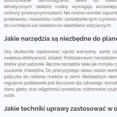
dostosowanie harmonogramu siewu do lokal
klimatycznych; niektóre rośliny wymagają wcześnie
ochrony przed przymrozkami. Nie można również zapomi
podlewaniu i nawożeniu roślin; zaniedbanie tych czynnoś
do uschnięcia lub niedoborów składników odżywczych.
Jakie narzędzia są niezbędne do pl
Aby skutecznie zaplanować ogród warzywny, warto zao
zwiększą efektywność działań. Podstawowym narzędziem j
dołów pod sadzonki. Ręczne narzędzia takie jak motyka cz
usuwania chwastów. Do precyzyjnego siewu nasion warto
patyczka do robienia rowków w ziemi. Niezbędnym ele
regularne podlewanie jest kluczowe dla zdrowego wzrost
stanu gleby oraz wilgotności powietrza; różnorodne czuj
roślin.
Jakie techniki uprawy zastosować w