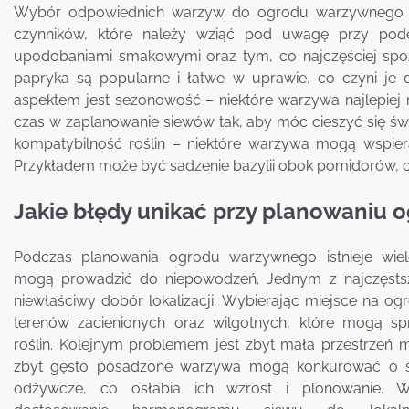
Wybór odpowiednich warzyw do ogrodu warzywnego jest
czynników, które należy wziąć pod uwagę przy pode
upodobaniami smakowymi oraz tym, co najczęściej spoż
papryka są popularne i łatwe w uprawie, co czyni j
aspektem jest sezonowość – niektóre warzywa najlepiej r
czas w zaplanowanie siewów tak, aby móc cieszyć się świ
kompatybilność roślin – niektóre warzywa mogą wspie
Przykładem może być sadzenie bazylii obok pomidorów, c
Jakie błędy unikać przy planowaniu
Podczas planowania ogrodu warzywnego istnieje wiel
mogą prowadzić do niepowodzeń. Jednym z najczęsts
niewłaściwy dobór lokalizacji. Wybierając miejsce na og
terenów zacienionych oraz wilgotnych, które mogą s
roślin. Kolejnym problemem jest zbyt mała przestrzeń m
zbyt gęsto posadzone warzywa mogą konkurować o świ
odżywcze, co osłabia ich wzrost i plonowanie. W