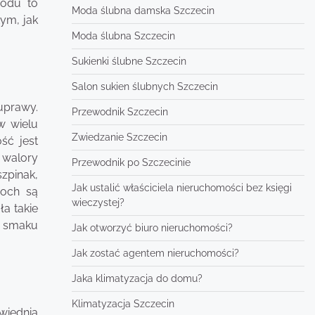
rodu to
Moda ślubna damska Szczecin
ym, jak
Moda ślubna Szczecin
Sukienki ślubne Szczecin
Salon sukien ślubnych Szczecin
uprawy.
Przewodnik Szczecin
w wielu
Zwiedzanie Szczecin
ść jest
 walory
Przewodnik po Szczecinie
zpinak,
Jak ustalić właściciela nieruchomości bez księgi
roch są
wieczystej?
a takie
ą smaku
Jak otworzyć biuro nieruchomości?
Jak zostać agentem nieruchomości?
Jaka klimatyzacja do domu?
Klimatyzacja Szczecin
wiednia