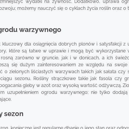
zmniejszyć wydatki na żywność. Dodatkowo, uprawa og
zwoju; możemy nauczyć się o cyklach życia roślin oraz o t
o ogrodu warzywnego
luczowy dla osiągnięcia dobrych plonów i satysfakcji z 
ory, które są łatwe w uprawie i mogą być wykorzystane 
rosną zarówno w gruncie, jak i w donicach, a ich świeżo
cieszą się dużym zainteresowaniem ze względu na swoje
 zielonych liściastych warzywach takich jak sałata czy s
ciągu sezonu. Rośliny strączkowe takie jak fasola czy g
gacania gleby w azot oraz wysoką wartość odżywczą. Zioł
łym uzupełnieniem ogrodu warzywnego; nie tylko dodaj
ające.
y sezon
zon, konieczne jest regularne dbanie o jego stan oraz odpo