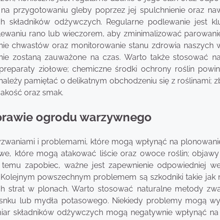
ę na przygotowaniu gleby poprzez jej spulchnienie oraz na
ch składników odżywczych. Regularne podlewanie jest k
lewaniu rano lub wieczorem, aby zminimalizować parowani
anie chwastów oraz monitorowanie stanu zdrowia naszych 
 nie zostaną zauważone na czas. Warto także stosować na
preparaty ziołowe; chemiczne środki ochrony roślin powi
ależy pamiętać o delikatnym obchodzeniu się z roślinami; z
akość oraz smak.
uprawie ogrodu warzywnego
waniami i problemami, które mogą wpłynąć na plonowanie 
, które mogą atakować liście oraz owoce roślin; objawy
y temu zapobiec, ważne jest zapewnienie odpowiedniej wen
. Kolejnym powszechnym problemem są szkodniki takie jak
h strat w plonach. Warto stosować naturalne metody zwa
czosnku lub mydła potasowego. Niekiedy problemy mogą wy
dmiar składników odżywczych mogą negatywnie wpłynąć na