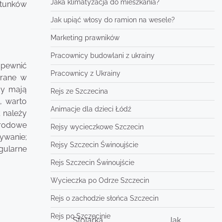
Jaka klimatyzacja do mieszkania?
atunków
Jak upiąć włosy do ramion na wesele?
Marketing prawników
Pracownicy budowlani z ukrainy
apewnić
Pracownicy z Ukrainy
erane w
dy mają
Rejs ze Szczecina
, warto
Animacje dla dzieci Łódź
; należy
grodowe
Rejsy wycieczkowe Szczecin
ywanie;
Rejsy Szczecin Świnoujście
gularne
Rejs Szczecin Świnoujście
Wycieczka po Odrze Szczecin
Rejs o zachodzie słońca Szczecin
Rejs po Szczecinie
Stolarka
Jak