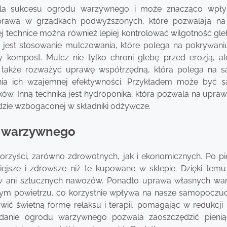
dla sukcesu ogrodu warzywnego i może znacząco wpły
uprawa w grządkach podwyższonych, które pozwalają na
 tej technice można również lepiej kontrolować wilgotność gl
 jest stosowanie mulczowania, które polega na pokrywani
 kompost. Mulcz nie tylko chroni glebę przed erozją, al
o także rozważyć uprawę współrzędną, która polega na s
nia ich wzajemnej efektywności. Przykładem może być s
w. Inną techniką jest hydroponika, która pozwala na uprawę
dzie wzbogaconej w składniki odżywcze.
du warzywnego
rzyści, zarówno zdrowotnych, jak i ekonomicznych. Po pi
ejsze i zdrowsze niż te kupowane w sklepie. Dzięki te
ów ani sztucznych nawozów. Ponadto uprawa własnych wa
ym powietrzu, co korzystnie wpływa na nasze samopoczuc
ć świetną formę relaksu i terapii, pomagając w redukcji s
siadanie ogrodu warzywnego pozwala zaoszczędzić pieni