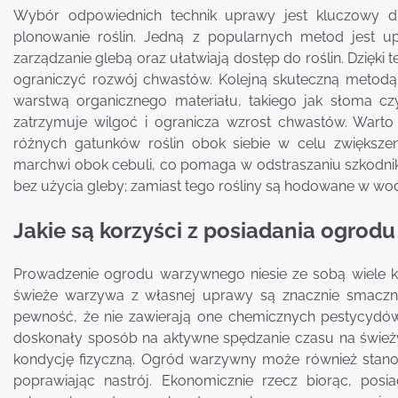
Wybór odpowiednich technik uprawy jest kluczowy 
plonowanie roślin. Jedną z popularnych metod jest 
zarządzanie glebą oraz ułatwiają dostęp do roślin. Dzięki
ograniczyć rozwój chwastów. Kolejną skuteczną metodą
warstwą organicznego materiału, takiego jak słoma czy
zatrzymuje wilgoć i ogranicza wzrost chwastów. Wart
różnych gatunków roślin obok siebie w celu zwiększe
marchwi obok cebuli, co pomaga w odstraszaniu szkodnikó
bez użycia gleby; zamiast tego rośliny są hodowane w wo
Jakie są korzyści z posiadania ogro
Prowadzenie ogrodu warzywnego niesie ze sobą wiele ko
świeże warzywa z własnej uprawy są znacznie smaczni
pewność, że nie zawierają one chemicznych pestycyd
doskonały sposób na aktywne spędzanie czasu na śwież
kondycję fizyczną. Ogród warzywny może również stanowi
poprawiając nastrój. Ekonomicznie rzecz biorąc, po