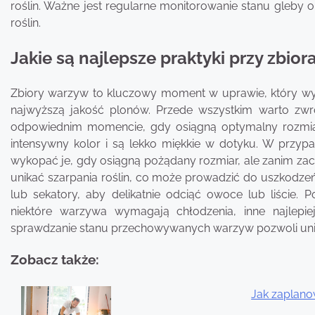
roślin. Ważne jest regularne monitorowanie stanu gleb
roślin.
Jakie są najlepsze praktyki przy zbio
Zbiory warzyw to kluczowy moment w uprawie, który wy
najwyższą jakość plonów. Przede wszystkim warto zw
odpowiednim momencie, gdy osiągną optymalny rozmiar 
intensywny kolor i są lekko miękkie w dotyku. W przyp
wykopać je, gdy osiągną pożądany rozmiar, ale zanim zaczn
unikać szarpania roślin, co może prowadzić do uszkodze
lub sekatory, aby delikatnie odciąć owoce lub liście.
niektóre warzywa wymagają chłodzenia, inne najlepi
sprawdzanie stanu przechowywanych warzyw pozwoli unikną
Zobacz także:
Jak zaplano