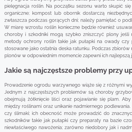
pielęgnacja roślin. Na początku sezonu warto skupić si
organiczne; kompost lub obornik dostarczą niezbędny
zwłaszcza podczas gorących dni; należy pamiętać o pod
W miarę wzrostu roślin konieczne będzie również usuw
choroby i szkodniki mogą szybko zniszczyć plony jeśli
metody ochrony roślin takie jak pułapki na owady czy 
stosowane jako ostatnia deska ratunku. Podczas zbiorów n
plonów w odpowiednim momencie zapewni ich najlepszą j
Jakie są najczęstsze problemy przy 
Prowadzenie ogrodu warzywnego wiąże się z różnymi wyz
Jednym z najczęstszych problemów są choroby grzybowe
obejmują żółknięcie liści oraz pojawianie się plam. Ab
między roślinami oraz unikanie nadmiernego podlewania
czy ślimaki; ich obecność może prowadzić do znacznyc
szkodników takie jak pułapki czy preparaty na bazie 
niewłaściwego nawożenia; zarówno niedobory jak i na