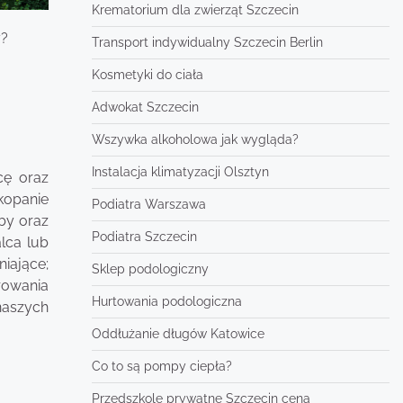
Krematorium dla zwierząt Szczecin
y?
Transport indywidualny Szczecin Berlin
Kosmetyki do ciała
Adwokat Szczecin
Wszywka alkoholowa jak wygląda?
Instalacja klimatyzacji Olsztyn
cę oraz
kopanie
Podiatra Warszawa
by oraz
Podiatra Szczecin
lca lub
iające;
Sklep podologiczny
rowania
Hurtowania podologiczna
naszych
Oddłużanie długów Katowice
Co to są pompy ciepła?
Przedszkole prywatne Szczecin cena