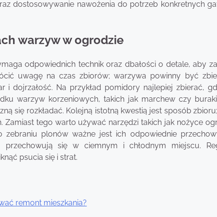
y oraz dostosowywanie nawożenia do potrzeb konkretnych g
rach warzyw w ogrodzie
maga odpowiednich technik oraz dbałości o detale, aby z
rócić uwagę na czas zbiorów; warzywa powinny być zbi
i dojrzałość. Na przykład pomidory najlepiej zbierać, g
adku warzyw korzeniowych, takich jak marchew czy buraki
ą się rozkładać. Kolejną istotną kwestią jest sposób zbioru
ń. Zamiast tego warto używać narzędzi takich jak nożyce o
 Po zebraniu plonów ważne jest ich odpowiednie przechow
ej przechowują się w ciemnym i chłodnym miejscu. Re
ć psucia się i strat.
wać remont mieszkania?