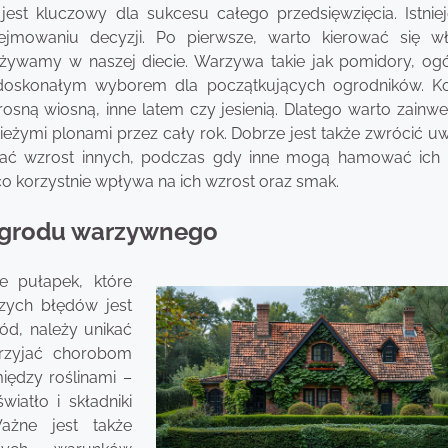
 kluczowy dla sukcesu całego przedsięwzięcia. Istniej
jmowaniu decyzji. Po pierwsze, warto kierować się w
ywamy w naszej diecie. Warzywa takie jak pomidory, ogó
e doskonałym wyborem dla początkujących ogrodników. K
osną wiosną, inne latem czy jesienią. Dlatego warto zainw
eżymi plonami przez cały rok. Dobrze jest także zwrócić u
rać wzrost innych, podczas gdy inne mogą hamować ich 
o korzystnie wpływa na ich wzrost oraz smak.
 ogrodu warzywnego
e pułapek, które
zych błędów jest
ród, należy unikać
przyjać chorobom
iędzy roślinami –
atło i składniki
ażne jest także