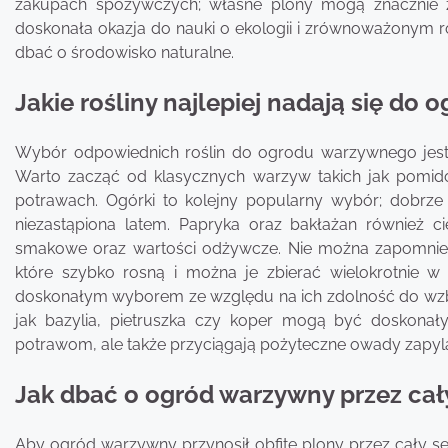
zakupach spożywczych; własne plony mogą znacznie 
doskonała okazja do nauki o ekologii i zrównoważonym ro
dbać o środowisko naturalne.
Jakie rośliny najlepiej nadają się d
Wybór odpowiednich roślin do ogrodu warzywnego jest k
Warto zacząć od klasycznych warzyw takich jak pomid
potrawach. Ogórki to kolejny popularny wybór; dobrze 
niezastąpiona latem. Papryka oraz bakłażan również 
smakowe oraz wartości odżywcze. Nie można zapomnieć o
które szybko rosną i można je zbierać wielokrotnie w 
doskonałym wyborem ze względu na ich zdolność do wzbo
jak bazylia, pietruszka czy koper mogą być doskona
potrawom, ale także przyciągają pożyteczne owady zapyl
Jak dbać o ogród warzywny przez cał
Aby ogród warzywny przynosił obfite plony przez cały se