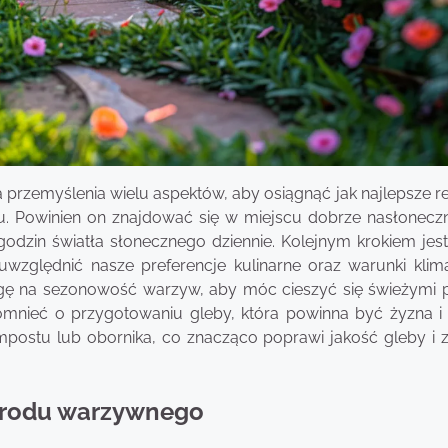
zemyślenia wielu aspektów, aby osiągnąć jak najlepsze rez
du. Powinien on znajdować się w miejscu dobrze nasłonecz
godzin światła słonecznego dziennie. Kolejnym krokiem jes
względnić nasze preferencje kulinarne oraz warunki klim
gę na sezonowość warzyw, aby móc cieszyć się świeżymi 
omnieć o przygotowaniu gleby, która powinna być żyzna i
postu lub obornika, co znacząco poprawi jakość gleby i 
grodu warzywnego