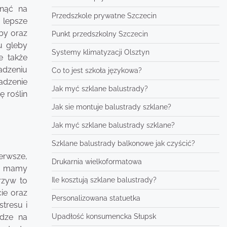
nąć na
Przedszkole prywatne Szczecin
 lepsze
eby oraz
Punkt przedszkolny Szczecin
u gleby
Systemy klimatyzacji Olsztyn
e także
adzeniu
Co to jest szkoła językowa?
adzenie
Jak myć szklane balustrady?
 roślin
Jak sie montuje balustrady szklane?
Jak myć szklane balustrady szklane?
Szklane balustrady balkonowe jak czyścić?
erwsze,
Drukarnia wielkoformatowa
mu mamy
Ile kosztują szklane balustrady?
rzyw to
ie oraz
Personalizowana statuetka
tresu i
Upadłość konsumencka Słupsk
ądze na