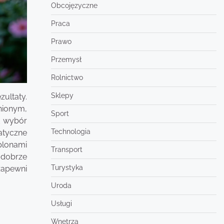
Obcojęzyczne
Praca
Prawo
Przemysł
Rolnictwo
Sklepy
ultaty.
nionym,
Sport
t wybór
Technologia
atyczne
plonami
Transport
 dobrze
Turystyka
zapewni
Uroda
Usługi
Wnętrza