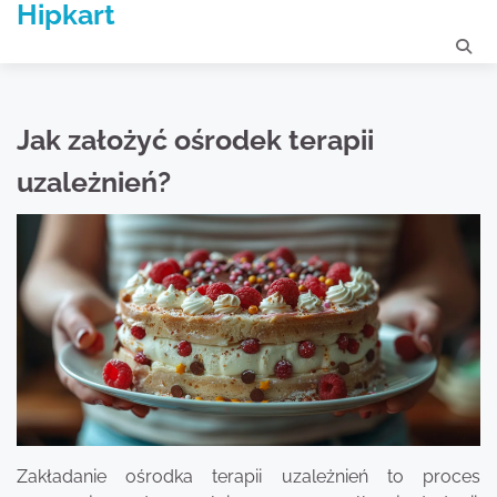
Hipkart
Skip
to
content
Jak założyć ośrodek terapii
uzależnień?
Zakładanie ośrodka terapii uzależnień to proces