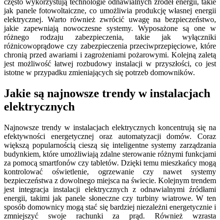
często wykorzystują technologie odnawialnych źródeł energii, takie
jak panele fotowoltaiczne, co umożliwia produkcję własnej energii
elektrycznej. Warto również zwrócić uwagę na bezpieczeństwo,
jakie zapewniają nowoczesne systemy. Wyposażone są one w
różnego rodzaju zabezpieczenia, takie jak wyłączniki
różnicowoprądowe czy zabezpieczenia przeciwprzepięciowe, które
chronią przed awariami i zagrożeniami pożarowymi. Kolejną zaletą
jest możliwość łatwej rozbudowy instalacji w przyszłości, co jest
istotne w przypadku zmieniających się potrzeb domowników.
Jakie są najnowsze trendy w instalacjach
elektrycznych
Najnowsze trendy w instalacjach elektrycznych koncentrują się na
efektywności energetycznej oraz automatyzacji domów. Coraz
większą popularnością cieszą się inteligentne systemy zarządzania
budynkiem, które umożliwiają zdalne sterowanie różnymi funkcjami
za pomocą smartfonów czy tabletów. Dzięki temu mieszkańcy mogą
kontrolować oświetlenie, ogrzewanie czy nawet systemy
bezpieczeństwa z dowolnego miejsca na świecie. Kolejnym trendem
jest integracja instalacji elektrycznych z odnawialnymi źródłami
energii, takimi jak panele słoneczne czy turbiny wiatrowe. W ten
sposób domownicy mogą stać się bardziej niezależni energetycznie i
zmniejszyć swoje rachunki za prąd. Również wzrasta