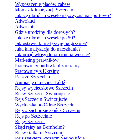
Wyposażenie placów zabaw
Montaż klimatyzacji Szczecin
Jak się ubrać na wesele mężczyzna na sportowo?
Adwokaci
Adwokat
Gdzie urodziny dla dorosłych?
Jak się ubrać na wesele po 50?
Jak ustawić klimatyzację na grzanie?
Jaka klimatyzacja do mieszkania?
Jak upiąć włosy do ramion na wesele?
Marketing prawników
Pracownicy budowlani z ukrainy
Pracownicy z Ukrainy
Rejs ze Szczecina
Animacje dla dzieci Łódź
Rejsy wycieczkowe Szczecin
Rejsy Szczecin Świnoujście
Rejs Szczecin Świnoujście
Wycieczka po Odrze Szczecin
Rejs o zachodzie słońca Szczecin
Rejs po Szczecinie
Rejsy Szczecin
Skąd rejsy na Bornholm?
Rejsy statkami Szczecin
Rejs statkiem Szczecin Świnoujście