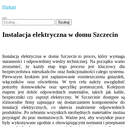
Skip
Hipkart
to
content
Szukaj:
Instalacja elektryczna w domu Szczecin
Instalacja elektryczna w domu Szczecin to proces, który wymaga
staranności i odpowiedniej wiedzy technicznej. Na początku warto
zrozumieć, że każdy etap tego procesu jest kluczowy dla
bezpieczeństwa mieszkańców oraz funkcjonalności całego systemu.
Pierwszym krokiem jest zaplanowanie rozmieszczenia gniazdek,
włączników oraz oświetlenia. W tym celu należy uwzględnić
potrzeby domowników oraz specyfikę pomieszczeń. Kolejnym
etapem jest dobór odpowiednich materiałów, takich jak kable,
bezpieczniki czy osprzęt elektryczny. W Szczecinie dostępne są
różnorodne firmy zajmujące się dostarczaniem komponentów do
instalacji elektrycznych, co ułatwia znalezienie odpowiednich
produktów. Po zebraniu wszystkich niezbędnych materiałów można
przystąpić do prac montażowych. Ważne jest, aby wszystkie prace
były wykonywane zgodnie z obowiązującymi normami i przepisami