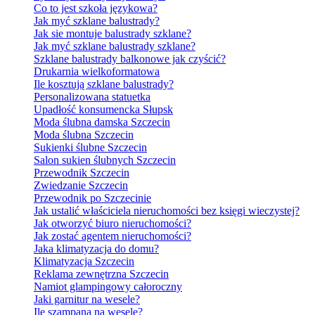
Co to jest szkoła językowa?
Jak myć szklane balustrady?
Jak sie montuje balustrady szklane?
Jak myć szklane balustrady szklane?
Szklane balustrady balkonowe jak czyścić?
Drukarnia wielkoformatowa
Ile kosztują szklane balustrady?
Personalizowana statuetka
Upadłość konsumencka Słupsk
Moda ślubna damska Szczecin
Moda ślubna Szczecin
Sukienki ślubne Szczecin
Salon sukien ślubnych Szczecin
Przewodnik Szczecin
Zwiedzanie Szczecin
Przewodnik po Szczecinie
Jak ustalić właściciela nieruchomości bez księgi wieczystej?
Jak otworzyć biuro nieruchomości?
Jak zostać agentem nieruchomości?
Jaka klimatyzacja do domu?
Klimatyzacja Szczecin
Reklama zewnętrzna Szczecin
Namiot glampingowy całoroczny
Jaki garnitur na wesele?
Ile szampana na wesele?