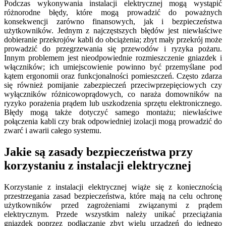
Podczas wykonywania instalacji elektrycznej mogą wystąpić
różnorodne błędy, które mogą prowadzić do poważnych
konsekwencji zarówno finansowych, jak i bezpieczeństwa
użytkowników. Jednym z najczęstszych błędów jest niewłaściwe
dobieranie przekrojów kabli do obciążenia; zbyt mały przekrój może
prowadzić do przegrzewania się przewodów i ryzyka pożaru.
Innym problemem jest nieodpowiednie rozmieszczenie gniazdek i
włączników; ich umiejscowienie powinno być przemyślane pod
kątem ergonomii oraz funkcjonalności pomieszczeń. Często zdarza
się również pomijanie zabezpieczeń przeciwprzepięciowych czy
wyłączników różnicowoprądowych, co naraża domowników na
ryzyko porażenia prądem lub uszkodzenia sprzętu elektronicznego.
Błędy mogą także dotyczyć samego montażu; niewłaściwe
połączenia kabli czy brak odpowiedniej izolacji mogą prowadzić do
zwarć i awarii całego systemu.
Jakie są zasady bezpieczeństwa przy
korzystaniu z instalacji elektrycznej
Korzystanie z instalacji elektrycznej wiąże się z koniecznością
przestrzegania zasad bezpieczeństwa, które mają na celu ochronę
użytkowników przed zagrożeniami związanymi z prądem
elektrycznym. Przede wszystkim należy unikać przeciążania
gniazdek poprzez podłączanie zbyt wielu urządzeń do jednego