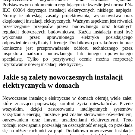
Podstawowym dokumentem regulującym te kwestie jest norma PN-
IEC 60364 dotycząca instalacji elektrycznych niskiego napięcia.
Normy te określają zasady projektowania, wykonawstwa oraz
eksploatacji instalacji elektrycznych. Ważnym aspektem jest również
przestrzeganie przepisów prawa budowlanego oraz lokalnych
regulacji dotyczących budownictwa. Każda instalacja musi być
wykonana przez uprawnionego elektryka posiadającego
odpowiednie certyfikaty i licencje. Dodatkowo po zakończeniu prac
konieczne jest przeprowadzenie odbioru technicznego przez
inspektora nadzoru budowlanego lub innego uprawnionego
specjalistę. Tylko po pozytywnej ocenie można rozpocząć
użytkowanie nowej instalacji elektrycznej.
Jakie są zalety nowoczesnych instalacji
elektrycznych w domach
Nowoczesne instalacje elektryczne w domach oferują wiele zalet,
które znacząco poprawiają komfort życia mieszkańców. Przede
wszystkim, dzięki zastosowaniu inteligentnych systemów
zarządzania energią, możliwe jest zdalne sterowanie oświetleniem,
ogrzewaniem oraz innymi urządzeniami elektrycznymi. Tego
rodzaju rozwiązania pozwalają na oszczędność energii, co przekłada
się na niższe rachunki za prąd. Dodatkowo nowoczesne instalacje