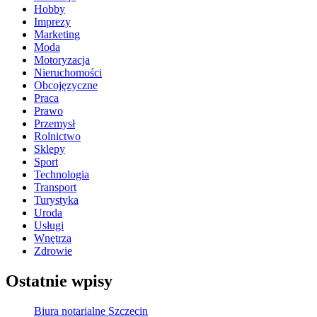
Hobby
Imprezy
Marketing
Moda
Motoryzacja
Nieruchomości
Obcojęzyczne
Praca
Prawo
Przemysł
Rolnictwo
Sklepy
Sport
Technologia
Transport
Turystyka
Uroda
Usługi
Wnętrza
Zdrowie
Ostatnie wpisy
Biura notarialne Szczecin