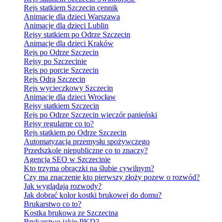
Rejs statkiem Szczecin cennik
Animacje dla dzieci Warszawa
Animacje dla dzieci Lublin
Rejsy statkiem po Odrze Szczecin
Animacje dla dzieci Kraków
Rejs po Odrze Szczecin
Rejsy po Szczecinie
Rejs po porcie Szczecin
Rejs Odrą Szczecin
Rejs wycieczkowy Szczecin
Animacje dla dzieci Wrocław
Rejsy statkiem Szczecin
Rejs po Odrze Szczecin wieczór panieński
Rejsy regularne co to?
Rejs statkiem po Odrze Szczecin
Automatyzacja przemysłu spożywczego
Przedszkole niepubliczne co to znaczy?
Agencja SEO w Szczecinie
Kto trzyma obrączki na ślubie cywilnym?
Czy ma znaczenie kto pierwszy złoży pozew o rozwód?
Jak wyglądają rozwody?
Jak dobrać kolor kostki brukowej do domu?
Brukarstwo co to?
Kostka brukowa ze Szczecina
Brukarstwo jakie PKD?