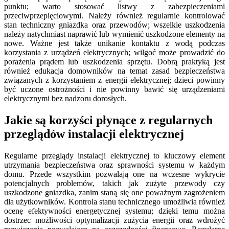
punktu; warto stosować listwy z zabezpieczeniami
przeciwprzepięciowymi. Należy również regularnie kontrolować
stan techniczny gniazdka oraz przewodów; wszelkie uszkodzenia
należy natychmiast naprawić lub wymienić uszkodzone elementy na
nowe. Ważne jest także unikanie kontaktu z wodą podczas
korzystania z urządzeń elektrycznych; wilgoć może prowadzić do
porażenia prądem lub uszkodzenia sprzętu. Dobrą praktyką jest
również edukacja domowników na temat zasad bezpieczeństwa
związanych z korzystaniem z energii elektrycznej; dzieci powinny
być uczone ostrożności i nie powinny bawić się urządzeniami
elektrycznymi bez nadzoru dorosłych.
Jakie są korzyści płynące z regularnych
przeglądów instalacji elektrycznej
Regularne przeglądy instalacji elektrycznej to kluczowy element
utrzymania bezpieczeństwa oraz sprawności systemu w każdym
domu. Przede wszystkim pozwalają one na wczesne wykrycie
potencjalnych problemów, takich jak zużyte przewody czy
uszkodzone gniazdka, zanim staną się one poważnym zagrożeniem
dla użytkowników. Kontrola stanu technicznego umożliwia również
ocenę efektywności energetycznej systemu; dzięki temu można
dostrzec możliwości optymalizacji zużycia energii oraz wdrożyć