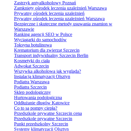
Zastrzyk antyalkoholowy Poznań
Zamknięty ośrodek leczenia uzależnień Warszawa
Prywatny ośrodek leczenia uzależnień
Prywatny ośrodek leczenia uzależnień Warszawa
Bezpieczne i skuteczne metody usuwania znamion w
Warszawie
Ranking agencji SEO w Polsce
Wyciągarki do samochodów
Toksyna botulinowa
Krematorium dla zwierząt Szczecin
Transport indywidualny Szczecin Berlin
Kosmetyki do ciała
Adwokat Szczecin
Wszywka alkoholowa jak wygląda?
Instalacja klimatyzacji Olsztyn
Podiatra Warszawa
Podiatra Szczecin
Sklep podologiczny
Hurtowania podologiczna
Oddłużanie długów Katowice
Co to są pompy ciepła?
Przedszkole prywatne Szczecin cena
Przedszkole prywatne Szczecin
Punkt przedszkolny Szczecin
Systemy klimatyzacji Olsztyn