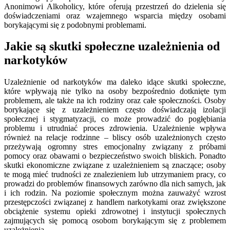
Anonimowi Alkoholicy, które oferują przestrzeń do dzielenia się
doświadczeniami oraz wzajemnego wsparcia między osobami
borykającymi się z podobnymi problemami.
Jakie są skutki społeczne uzależnienia od
narkotyków
Uzależnienie od narkotyków ma daleko idące skutki społeczne,
które wpływają nie tylko na osoby bezpośrednio dotknięte tym
problemem, ale także na ich rodziny oraz całe społeczności. Osoby
borykające się z uzależnieniem często doświadczają izolacji
społecznej i stygmatyzacji, co może prowadzić do pogłębiania
problemu i utrudniać proces zdrowienia. Uzależnienie wpływa
również na relacje rodzinne – bliscy osób uzależnionych często
przeżywają ogromny stres emocjonalny związany z próbami
pomocy oraz obawami o bezpieczeństwo swoich bliskich. Ponadto
skutki ekonomiczne związane z uzależnieniem są znaczące; osoby
te mogą mieć trudności ze znalezieniem lub utrzymaniem pracy, co
prowadzi do problemów finansowych zarówno dla nich samych, jak
i ich rodzin. Na poziomie społecznym można zauważyć wzrost
przestępczości związanej z handlem narkotykami oraz zwiększone
obciążenie systemu opieki zdrowotnej i instytucji społecznych
zajmujących się pomocą osobom borykającym się z problemem
uzależnienia.