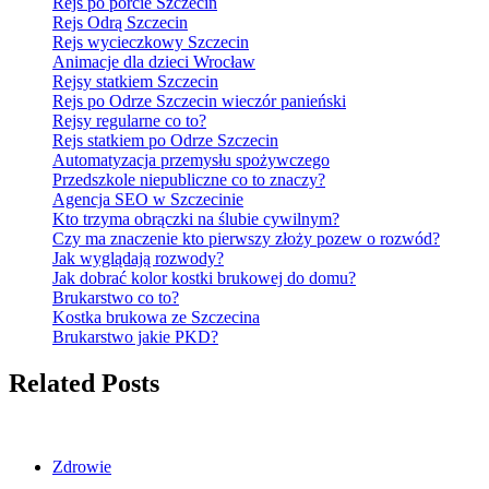
Rejs po porcie Szczecin
Rejs Odrą Szczecin
Rejs wycieczkowy Szczecin
Animacje dla dzieci Wrocław
Rejsy statkiem Szczecin
Rejs po Odrze Szczecin wieczór panieński
Rejsy regularne co to?
Rejs statkiem po Odrze Szczecin
Automatyzacja przemysłu spożywczego
Przedszkole niepubliczne co to znaczy?
Agencja SEO w Szczecinie
Kto trzyma obrączki na ślubie cywilnym?
Czy ma znaczenie kto pierwszy złoży pozew o rozwód?
Jak wyglądają rozwody?
Jak dobrać kolor kostki brukowej do domu?
Brukarstwo co to?
Kostka brukowa ze Szczecina
Brukarstwo jakie PKD?
Related Posts
Zdrowie