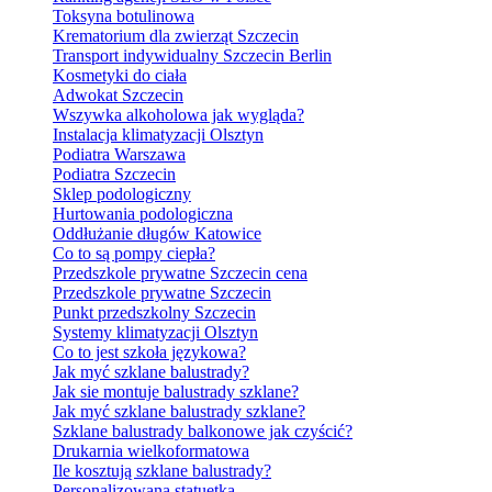
Toksyna botulinowa
Krematorium dla zwierząt Szczecin
Transport indywidualny Szczecin Berlin
Kosmetyki do ciała
Adwokat Szczecin
Wszywka alkoholowa jak wygląda?
Instalacja klimatyzacji Olsztyn
Podiatra Warszawa
Podiatra Szczecin
Sklep podologiczny
Hurtowania podologiczna
Oddłużanie długów Katowice
Co to są pompy ciepła?
Przedszkole prywatne Szczecin cena
Przedszkole prywatne Szczecin
Punkt przedszkolny Szczecin
Systemy klimatyzacji Olsztyn
Co to jest szkoła językowa?
Jak myć szklane balustrady?
Jak sie montuje balustrady szklane?
Jak myć szklane balustrady szklane?
Szklane balustrady balkonowe jak czyścić?
Drukarnia wielkoformatowa
Ile kosztują szklane balustrady?
Personalizowana statuetka