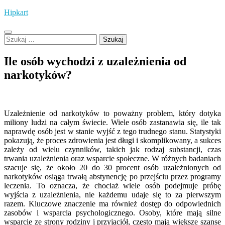
Skip
Hipkart
to
content
Szukaj:
Ile osób wychodzi z uzależnienia od
narkotyków?
Uzależnienie od narkotyków to poważny problem, który dotyka
miliony ludzi na całym świecie. Wiele osób zastanawia się, ile tak
naprawdę osób jest w stanie wyjść z tego trudnego stanu. Statystyki
pokazują, że proces zdrowienia jest długi i skomplikowany, a sukces
zależy od wielu czynników, takich jak rodzaj substancji, czas
trwania uzależnienia oraz wsparcie społeczne. W różnych badaniach
szacuje się, że około 20 do 30 procent osób uzależnionych od
narkotyków osiąga trwałą abstynencję po przejściu przez programy
leczenia. To oznacza, że chociaż wiele osób podejmuje próbę
wyjścia z uzależnienia, nie każdemu udaje się to za pierwszym
razem. Kluczowe znaczenie ma również dostęp do odpowiednich
zasobów i wsparcia psychologicznego. Osoby, które mają silne
wsparcie ze strony rodziny i przyjaciół, często mają większe szanse