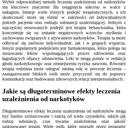
Wybór odpowiedniej metody leczenia uzależnienia od narkotyków
ma kluczowe znaczenie dla osiągnięcia sukcesu w walce z
nałogiem. Istnieje wiele różnych podejść terapeutycznych, a ich
skuteczność może się różnić w zależności od indywidualnych
potrzeb pacjenta oraz rodzaju substancji uzależniającej. Jednym z
najczęściej stosowanych podejść jest terapia behawioralna, która
koncentruje się na zmianie negatywnych wzorców myślenia i
zachowania związanych z używaniem narkotyków. Terapia ta może
odbywać się zarówno indywidualnie, jak i w grupach wsparcia.
Innym popularnym podejściem jest farmakoterapia, która polega na
stosowaniu leków wspomagających proces zdrowienia oraz
łagodzących objawy odstawienia. Leki te mogą pomóc w redukcji
głodu narkotykowego oraz zmniejszeniu ryzyka nawrotu. Również
terapia rodzinna może odegrać istotną rolę w procesie leczenia –
zaangażowanie bliskich osób może przyczynić się do poprawy
komunikacji oraz budowania zdrowszych relacji interpersonalnych.
Jakie są długoterminowe efekty leczenia
uzależnienia od narkotyków
Długoterminowe efekty leczenia uzależnienia od narkotyków mogą
być bardzo zróżnicowane i zależą od wielu czynników, takich jak
rodzaj substancji, czas trwania uzależnienia oraz jakość
zastosowanej terapii. Wiele osób, które przeszły przez programy