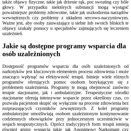
także objawy fizyczne, takie jak drżenie rąk, poc sweating czy bóle
głowy. W przypadku niektórych substancji mogą wystąpić
poważniejsze problemy zdrowotne, takie jak uszkodzenia narządów
wewnętrznych czy problemy z układem sercowo-naczyniowym.
Ważne jest, aby osoby zauważające u siebie lub swoich bliskich te
objawy szukały pomocy u specjalistów zajmujących się leczeniem
uzależnień.
Jakie są dostępne programy wsparcia dla
osób uzależnionych
Dostępność programów wsparcia dla osób uzależnionych od
narkotyków jest kluczowym elementem procesu zdrowienia i może
znacząco wpłynąć na efektywność terapii. Istnieje wiele różnych
programów oferujących pomoc osobom borykającym się z
problemem uzależnienia. Programy te mogą obejmować zarówno
terapie stacjonarne, jak i ambulatoryjne. Terapeutyczne ośrodki
stacjonarne oferują intensywne wsparcie przez określony czas, co
pozwala pacjentom skupić się wyłącznie na procesie zdrowienia bez
rozpraszających czynników zewnętrznych. Z kolei programy
ambulatoryjne umożliwiają osobom uzależnionym kontynuowanie
codziennych obowiązków przy jednoczesnym uczestnictwie w
sesjach terapeutycznych. Oprócz tradycyjnych form terapii istnieją
również grupy wsparcia takie jak Anonimowi Narkomani czy