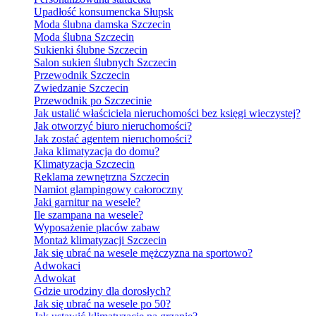
Upadłość konsumencka Słupsk
Moda ślubna damska Szczecin
Moda ślubna Szczecin
Sukienki ślubne Szczecin
Salon sukien ślubnych Szczecin
Przewodnik Szczecin
Zwiedzanie Szczecin
Przewodnik po Szczecinie
Jak ustalić właściciela nieruchomości bez księgi wieczystej?
Jak otworzyć biuro nieruchomości?
Jak zostać agentem nieruchomości?
Jaka klimatyzacja do domu?
Klimatyzacja Szczecin
Reklama zewnętrzna Szczecin
Namiot glampingowy całoroczny
Jaki garnitur na wesele?
Ile szampana na wesele?
Wyposażenie placów zabaw
Montaż klimatyzacji Szczecin
Jak się ubrać na wesele mężczyzna na sportowo?
Adwokaci
Adwokat
Gdzie urodziny dla dorosłych?
Jak się ubrać na wesele po 50?