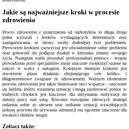
Jakie są najważniejsze kroki w procesie
zdrowienia
Proces zdrowienia z uzależnienia od narkotyków to długa droga
pełna wyzwań i kroków wymagających determinacji oraz
zaangażowania ze strony osoby dotkniętej tym problemem.
Pierwszym krokiem zazwyczaj jest uświadomienie sobie problemu
oraz gotowość do podjęcia działań w kierunku zmiany swojego
życia. Następnie warto poszukać profesjonalnej pomocy – terapia
prowadzona przez specjalistów może znacznie zwiększyć szanse na
sukces w walce z nałogiem. Kolejnym istotnym krokiem jest
stworzenie planu działania obejmującego cele krótko- i
długoterminowe związane ze zdrowieniem. Ważnym elementem
procesu zdrowienia jest także budowanie sieci wsparcia – otoczenie
się ludźmi, którzy rozumieją sytuację i mogą zaoferować pomoc w
trudnych chwilach jest kluczowe dla utrzymania motywacji do
dalszej pracy nad sobą. Również rozwijanie zdrowych strategii
radzenia sobie ze stresem oraz unikanie sytuacji wywołujących
pokusę powrotu do używania substancji ma ogromne znaczenie dla
trwałości efektów terapii.
Zobacz także: