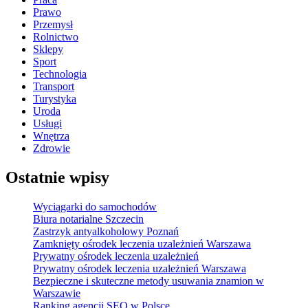
Prawo
Przemysł
Rolnictwo
Sklepy
Sport
Technologia
Transport
Turystyka
Uroda
Usługi
Wnętrza
Zdrowie
Ostatnie wpisy
Wyciągarki do samochodów
Biura notarialne Szczecin
Zastrzyk antyalkoholowy Poznań
Zamknięty ośrodek leczenia uzależnień Warszawa
Prywatny ośrodek leczenia uzależnień
Prywatny ośrodek leczenia uzależnień Warszawa
Bezpieczne i skuteczne metody usuwania znamion w
Warszawie
Ranking agencji SEO w Polsce