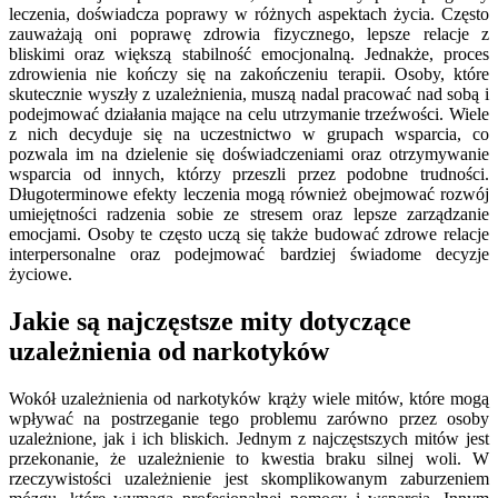
leczenia, doświadcza poprawy w różnych aspektach życia. Często
zauważają oni poprawę zdrowia fizycznego, lepsze relacje z
bliskimi oraz większą stabilność emocjonalną. Jednakże, proces
zdrowienia nie kończy się na zakończeniu terapii. Osoby, które
skutecznie wyszły z uzależnienia, muszą nadal pracować nad sobą i
podejmować działania mające na celu utrzymanie trzeźwości. Wiele
z nich decyduje się na uczestnictwo w grupach wsparcia, co
pozwala im na dzielenie się doświadczeniami oraz otrzymywanie
wsparcia od innych, którzy przeszli przez podobne trudności.
Długoterminowe efekty leczenia mogą również obejmować rozwój
umiejętności radzenia sobie ze stresem oraz lepsze zarządzanie
emocjami. Osoby te często uczą się także budować zdrowe relacje
interpersonalne oraz podejmować bardziej świadome decyzje
życiowe.
Jakie są najczęstsze mity dotyczące
uzależnienia od narkotyków
Wokół uzależnienia od narkotyków krąży wiele mitów, które mogą
wpływać na postrzeganie tego problemu zarówno przez osoby
uzależnione, jak i ich bliskich. Jednym z najczęstszych mitów jest
przekonanie, że uzależnienie to kwestia braku silnej woli. W
rzeczywistości uzależnienie jest skomplikowanym zaburzeniem