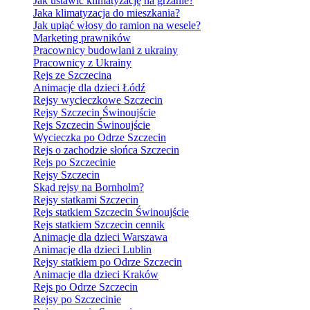
Jak ustawić klimatyzację na grzanie?
Jaka klimatyzacja do mieszkania?
Jak upiąć włosy do ramion na wesele?
Marketing prawników
Pracownicy budowlani z ukrainy
Pracownicy z Ukrainy
Rejs ze Szczecina
Animacje dla dzieci Łódź
Rejsy wycieczkowe Szczecin
Rejsy Szczecin Świnoujście
Rejs Szczecin Świnoujście
Wycieczka po Odrze Szczecin
Rejs o zachodzie słońca Szczecin
Rejs po Szczecinie
Rejsy Szczecin
Skąd rejsy na Bornholm?
Rejsy statkami Szczecin
Rejs statkiem Szczecin Świnoujście
Rejs statkiem Szczecin cennik
Animacje dla dzieci Warszawa
Animacje dla dzieci Lublin
Rejsy statkiem po Odrze Szczecin
Animacje dla dzieci Kraków
Rejs po Odrze Szczecin
Rejsy po Szczecinie