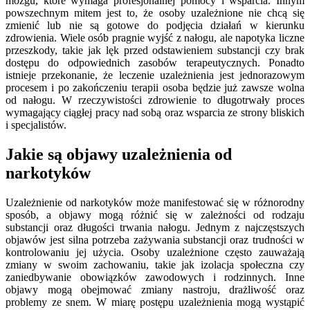
mózgu, które wymaga profesjonalnej pomocy i wsparcia. Innym
powszechnym mitem jest to, że osoby uzależnione nie chcą się
zmienić lub nie są gotowe do podjęcia działań w kierunku
zdrowienia. Wiele osób pragnie wyjść z nałogu, ale napotyka liczne
przeszkody, takie jak lęk przed odstawieniem substancji czy brak
dostępu do odpowiednich zasobów terapeutycznych. Ponadto
istnieje przekonanie, że leczenie uzależnienia jest jednorazowym
procesem i po zakończeniu terapii osoba będzie już zawsze wolna
od nałogu. W rzeczywistości zdrowienie to długotrwały proces
wymagający ciągłej pracy nad sobą oraz wsparcia ze strony bliskich
i specjalistów.
Jakie są objawy uzależnienia od
narkotyków
Uzależnienie od narkotyków może manifestować się w różnorodny
sposób, a objawy mogą różnić się w zależności od rodzaju
substancji oraz długości trwania nałogu. Jednym z najczęstszych
objawów jest silna potrzeba zażywania substancji oraz trudności w
kontrolowaniu jej użycia. Osoby uzależnione często zauważają
zmiany w swoim zachowaniu, takie jak izolacja społeczna czy
zaniedbywanie obowiązków zawodowych i rodzinnych. Inne
objawy mogą obejmować zmiany nastroju, drażliwość oraz
problemy ze snem. W miarę postępu uzależnienia mogą wystąpić