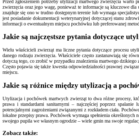
Przed zgłoszeniem potrzeby utylizacji martwego zwierzęcia warto 
zwierzęcia oraz jego wagę, ponieważ te informacje są kluczowe dla u
znajduje się ono w trudno dostępnym terenie lub wymaga specjalist
jest posiadanie dokumentacji weterynaryjnej dotyczącej stanu zdrow
informacji o ewentualnym miejscu pochówku lub preferowanej metodzie u
Jakie są najczęstsze pytania dotyczące uty
Wielu właścicieli zwierząt ma liczne pytania dotyczące procesu utyli
danego rodzaju zwierzęcia. Właściciele często zastanawiają się rów
dotyczą tego, co zrobić w przypadku znalezienia martwego dzikiego z
Często pojawia się także kwestia odpowiedzialności prawnej związan
miejscu.
Jakie są różnice między utylizacją a poc
Utylizacja i pochówek martwych zwierząt to dwa różne procesy, któ
prawa i standardami sanitarnymi – najczęściej poprzez spalanie
potencjalnymi zagrożeniami związanymi z rozkładem ciała. Pochówe
lokalne przepisy prawa. Pochówek wymaga spełnienia określonych no
swojego pupila we własnym ogrodzie – wiele gmin ma swoje regulacje
Zobacz także: