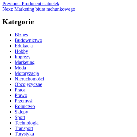
Previous:
Producent statuetek
Next:
Marketing biura rachunkowego
Kategorie
Biznes
Budownictwo
Edukacja
Hobby
Imprezy
Marketing
Moda
Motoryzacja
Nieruchomości
Obcojęzyczne
Praca
Prawo
Przemysł
Rolnictwo
Sklepy
Sport
Technologia
Transport
Turystyka