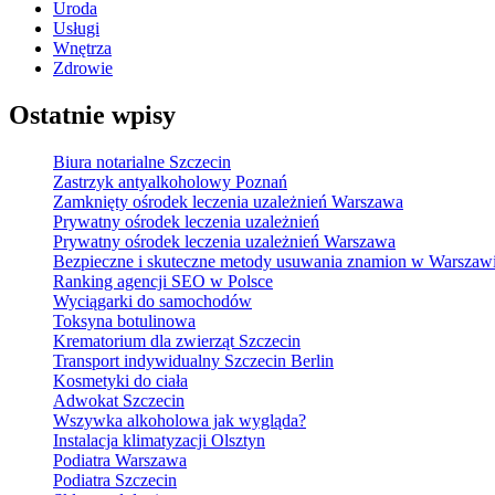
Uroda
Usługi
Wnętrza
Zdrowie
Ostatnie wpisy
Biura notarialne Szczecin
Zastrzyk antyalkoholowy Poznań
Zamknięty ośrodek leczenia uzależnień Warszawa
Prywatny ośrodek leczenia uzależnień
Prywatny ośrodek leczenia uzależnień Warszawa
Bezpieczne i skuteczne metody usuwania znamion w Warszaw
Ranking agencji SEO w Polsce
Wyciągarki do samochodów
Toksyna botulinowa
Krematorium dla zwierząt Szczecin
Transport indywidualny Szczecin Berlin
Kosmetyki do ciała
Adwokat Szczecin
Wszywka alkoholowa jak wygląda?
Instalacja klimatyzacji Olsztyn
Podiatra Warszawa
Podiatra Szczecin