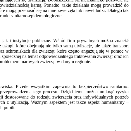
wiedzialnością karną. Ponadto, takie działania mogą prowadzić do
e mogą przenosić się na inne zwierzęta lub nawet ludzi. Dlatego tak
arunki sanitarno-epidemiologiczne.
, jak i instytucje publiczne. Wśród firm prywatnych można znaleźć
sługi, które obejmują nie tylko samą utylizację, ale także transport
z schroniskach dla zwierząt, które często angażują się w pomoc w
społecznej na temat odpowiedzialnego traktowania zwierząt oraz ich
e problemem martwych zwierząt w danym regionie.
odowiska. Przede wszystkim zapewnia to bezpieczeństwo sanitarno-
 przeprowadzenia tego procesu. Dzięki temu można uniknąć ryzyka
cji dostosowane do rodzaju zwierzęcia oraz indywidualnych potrzeb
ych z utylizacją. Ważnym aspektem jest także aspekt humanitarny –
h pupili.