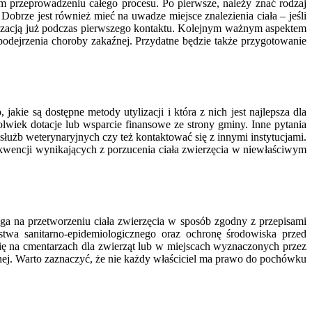
m przeprowadzeniu całego procesu. Po pierwsze, należy znać rodzaj
Dobrze jest również mieć na uwadze miejsce znalezienia ciała – jeśli
ylizacją już podczas pierwszego kontaktu. Kolejnym ważnym aspektem
 podejrzenia choroby zakaźnej. Przydatne będzie także przygotowanie
jakie są dostępne metody utylizacji i która z nich jest najlepsza dla
olwiek dotacje lub wsparcie finansowe ze strony gminy. Inne pytania
służb weterynaryjnych czy też kontaktować się z innymi instytucjami.
sekwencji wynikających z porzucenia ciała zwierzęcia w niewłaściwym
ega na przetworzeniu ciała zwierzęcia w sposób zgodny z przepisami
stwa sanitarno-epidemiologicznego oraz ochronę środowiska przed
ię na cmentarzach dla zwierząt lub w miejscach wyznaczonych przez
nej. Warto zaznaczyć, że nie każdy właściciel ma prawo do pochówku