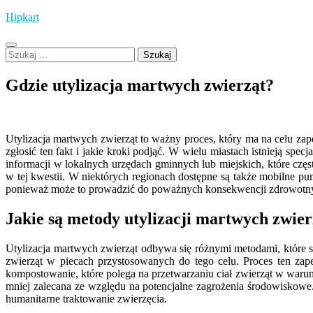
Skip
Hipkart
to
content
Szukaj:
Gdzie utylizacja martwych zwierząt?
Utylizacja martwych zwierząt to ważny proces, który ma na celu za
zgłosić ten fakt i jakie kroki podjąć. W wielu miastach istnieją spec
informacji w lokalnych urzędach gminnych lub miejskich, które czę
w tej kwestii. W niektórych regionach dostępne są także mobilne pu
ponieważ może to prowadzić do poważnych konsekwencji zdrowotny
Jakie są metody utylizacji martwych zwier
Utylizacja martwych zwierząt odbywa się różnymi metodami, które są
zwierząt w piecach przystosowanych do tego celu. Proces ten zape
kompostowanie, które polega na przetwarzaniu ciał zwierząt w war
mniej zalecana ze względu na potencjalne zagrożenia środowiskowe. 
humanitarne traktowanie zwierzęcia.