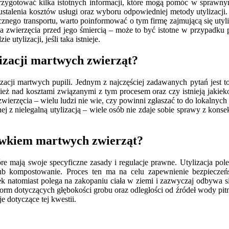
przygotować kilka istotnych informacji, które mogą pomóc w sprawny
stalenia kosztów usługi oraz wyboru odpowiedniej metody utylizacji. 
ycznego transportu, warto poinformować o tym firmę zajmującą się ut
ia zwierzęcia przed jego śmiercią – może to być istotne w przypadku
tylizacji, jeśli taka istnieje.
lizacji martwych zwierząt?
zacji martwych pupili. Jednym z najczęściej zadawanych pytań jest to, 
nież nad kosztami związanymi z tym procesem oraz czy istnieją jakiek
wierzęcia – wielu ludzi nie wie, czy powinni zgłaszać to do lokalnych 
ej z nielegalną utylizacją – wiele osób nie zdaje sobie sprawy z kon
hówkiem martwych zwierząt?
re mają swoje specyficzne zasady i regulacje prawne. Utylizacja pol
 lub kompostowanie. Proces ten ma na celu zapewnienie bezpieczeń
k natomiast polega na zakopaniu ciała w ziemi i zazwyczaj odbywa s
rm dotyczących głębokości grobu oraz odległości od źródeł wody pit
 dotyczące tej kwestii.