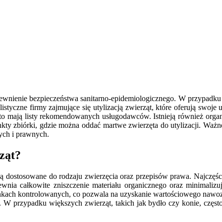
pewnienie bezpieczeństwa sanitarno-epidemiologicznego. W przypadku z
jalistyczne firmy zajmujące się utylizacją zwierząt, które oferują swoje
sto mają listy rekomendowanych usługodawców. Istnieją również orga
nkty zbiórki, gdzie można oddać martwe zwierzęta do utylizacji. Ważne
ch i prawnych.
ząt?
 dostosowane do rodzaju zwierzęcia oraz przepisów prawa. Najczęście
wnia całkowite zniszczenie materiału organicznego oraz minimalizuje
unkach kontrolowanych, co pozwala na uzyskanie wartościowego nawozu
W przypadku większych zwierząt, takich jak bydło czy konie, często s