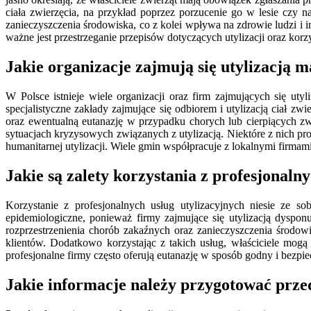
ciała zwierzęcia, na przykład poprzez porzucenie go w lesie czy
zanieczyszczenia środowiska, co z kolei wpływa na zdrowie ludzi i 
ważne jest przestrzeganie przepisów dotyczących utylizacji oraz kor
Jakie organizacje zajmują się utylizacją 
W Polsce istnieje wiele organizacji oraz firm zajmujących się ut
specjalistyczne zakłady zajmujące się odbiorem i utylizacją ciał zw
oraz ewentualną eutanazję w przypadku chorych lub cierpiących z
sytuacjach kryzysowych związanych z utylizacją. Niektóre z nich p
humanitarnej utylizacji. Wiele gmin współpracuje z lokalnymi firm
Jakie są zalety korzystania z profesjonaln
Korzystanie z profesjonalnych usług utylizacyjnych niesie ze so
epidemiologiczne, ponieważ firmy zajmujące się utylizacją dysp
rozprzestrzenienia chorób zakaźnych oraz zanieczyszczenia środow
klientów. Dodatkowo korzystając z takich usług, właściciele mogą
profesjonalne firmy często oferują eutanazję w sposób godny i bezpiec
Jakie informacje należy przygotować przed