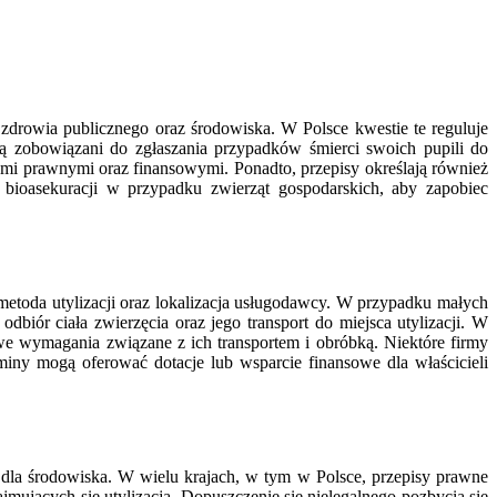
ę zdrowia publicznego oraz środowiska. W Polsce kwestie te reguluje
są zobowiązani do zgłaszania przypadków śmierci swoich pupili do
ami prawnymi oraz finansowymi. Ponadto, przepisy określają również
 bioasekuracji w przypadku zwierząt gospodarskich, aby zapobiec
 metoda utylizacji oraz lokalizacja usługodawcy. W przypadku małych
biór ciała zwierzęcia oraz jego transport do miejsca utylizacji. W
e wymagania związane z ich transportem i obróbką. Niektóre firmy
gminy mogą oferować dotacje lub wsparcie finansowe dla właścicieli
 dla środowiska. W wielu krajach, w tym w Polsce, przepisy prawne
ajmujących się utylizacją. Dopuszczenie się nielegalnego pozbycia się