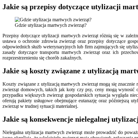
Jakie są przepisy dotyczące utylizacji ma
Gdzie utylizacja martwych zwierząt?
Przepisy dotyczące utylizacji martwych zwierząt różnią się w zależ
ustawa o ochronie zdrowia zwierząt oraz przepisy dotyczące gosp
odpowiednich służb weterynaryjnych lub firm zajmujących się utyli
zasady dotyczące transportu martwych zwierząt oraz ich przecho
rozprzestrzenieniu się chorób zakaźnych.
Jakie są koszty związane z utylizacją mar
Koszty związane z utylizacją martwych zwierząt mogą się znacznie r
zwierząt domowych, takich jak koty czy psy, ceny mogą wynosić od 
przypadku większych zwierząt gospodarskich sytuacja wygląda nie
oferują pakiety usługowe obejmujące eutanazję oraz późniejszą uty
zwierząt w trudnej sytuacji materialnej.
Jakie są konsekwencje nielegalnej utyliza
Nielegalna utylizacja martwych zwierząt może prowadzić do poważn
jasno określają, że właściciele zwierząt mają obowiązek zgłaszania p