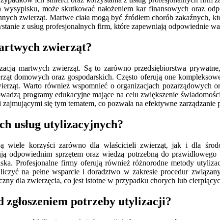
 na wysypisku, może skutkować nałożeniem kar finansowych oraz odpo
innych zwierząt. Martwe ciała mogą być źródłem chorób zakaźnych, któr
zystanie z usług profesjonalnych firm, które zapewniają odpowiednie w
martwych zwierząt?
ylizacją martwych zwierząt. Są to zarówno przedsiębiorstwa prywatne
ierząt domowych oraz gospodarskich. Często oferują one kompleksowe u
wierząt. Warto również wspomnieć o organizacjach pozarządowych ora
rowadzą programy edukacyjne mające na celu zwiększenie świadomości 
ami zajmującymi się tym tematem, co pozwala na efektywne zarządzani
ych usług utylizacyjnych?
bą wiele korzyści zarówno dla właścicieli zwierząt, jak i dla śr
onują odpowiednim sprzętem oraz wiedzą potrzebną do prawidłowego
iska. Profesjonalne firmy oferują również różnorodne metody utyliza
 liczyć na pełne wsparcie i doradztwo w zakresie procedur związan
zny dla zwierzęcia, co jest istotne w przypadku chorych lub cierpiącyc
 zgłoszeniem potrzeby utylizacji?