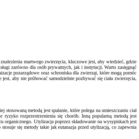
nalezienia martwego zwierzęcia, kluczowe jest, aby wiedzieć, gdzie
 usługi zarówno dla osób prywatnych, jak i instytucji. Warto zasięgnąć
nizacje pozarządowe oraz schroniska dla zwierząt, które mogą pomóc
 jest, aby nie próbować samodzielnie pozbywać się ciała zwierzęcia,
j stosowaną metodą jest spalanie, które polega na umieszczaniu ciał
 ryzyko rozprzestrzenienia się chorób. Inną popularną metodą jest
 organicznego. Utylizacja poprzez składowanie na wysypiskach jest
tosuje się metody takie jak eutanazja przed utylizacją, co zapewnia