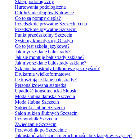
Sklep podologiczny
Hurtowania podologiczna
Oddłużanie długów Katowice
Co to są pompy ciepła?
Przedszkole prywatne Szczecin cena
Przedszkole prywatne Szczecin
Punkt przedszkolny Szczecin
Systemy klimatyzacji Olsztyn
Co to jest szkoła językowa?
Jak myć szklane balustrady?
Jak sie montuje balustrady szklane?
Jak myć szklane balustrady szklane?
Szklane balustrady balkonowe jak czyścić?
Drukarnia wielkoformatowa
Ile kosztują szklane balustrady?
Personalizowana statuetka
Upadłość konsumencka Słupsk
Moda ślubna damska Szczecin
Moda ślubna Szczecin
Sukienki ślubne Szczecin
Salon sukien ślubnych Szczecin
Przewodnik Szczecin
Zwiedzanie Szczecin
Przewodnik po Szczecinie
Jak ustalić właściciela nieruchomości bez księgi wieczystej?