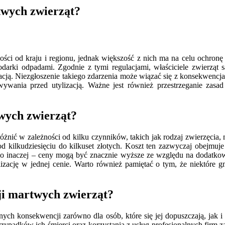
rtwych zwierząt?
ności od kraju i regionu, jednak większość z nich ma na celu ochron
odarki odpadami. Zgodnie z tymi regulacjami, właściciele zwierząt 
zacją. Niezgłoszenie takiego zdarzenia może wiązać się z konsekwencj
wywania przed utylizacją. Ważne jest również przestrzeganie zasad
twych zwierząt?
óżnić w zależności od kilku czynników, takich jak rodzaj zwierzęcia,
kilkudziesięciu do kilkuset złotych. Koszt ten zazwyczaj obejmuje od
co inaczej – ceny mogą być znacznie wyższe ze względu na dodatkow
lizację w jednej cenie. Warto również pamiętać o tym, że niektóre 
cji martwych zwierząt?
ych konsekwencji zarówno dla osób, które się jej dopuszczają, jak i
rzypadków ich śmierci oraz korzystania z usług profesjonalnych firm z