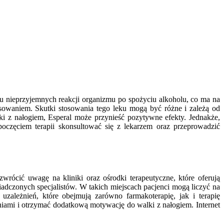
u nieprzyjemnych reakcji organizmu po spożyciu alkoholu, co ma na
resowaniem. Skutki stosowania tego leku mogą być różne i zależą od
i z nałogiem, Esperal może przynieść pozytywne efekty. Jednakże,
zpoczęciem terapii skonsultować się z lekarzem oraz przeprowadzić
wrócić uwagę na kliniki oraz ośrodki terapeutyczne, które oferują
adczonych specjalistów. W takich miejscach pacjenci mogą liczyć na
uzależnień, które obejmują zarówno farmakoterapię, jak i terapię
niami i otrzymać dodatkową motywację do walki z nałogiem. Internet