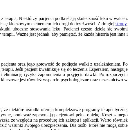
 terapią. Niektórzy pacjenci podkreślają skuteczność leku w walce z
ł się kluczowym elementem ich drogi do trzeźwości. Z drugiej
strony
,
kutki uboczne stosowania leku. Pacjenci często dzielą się swoimi
apii. Ważne jest jednak, aby pamiętać, że każda historia jest inna i
a pacjenta oraz jego gotowość do podjęcia walki z uzależnieniem. Po
ii. Jeśli pacjent kwalifikuje się do leczenia Esperalem, następuje
 i eliminację ryzyka zapomnienia o przyjęciu dawki. Po rozpoczęciu
u kluczowe jest również wsparcie psychologiczne oraz uczestnictwo w
, że niektóre ośrodki oferują kompleksowe programy terapeutyczne,
ektywne, ponieważ zapewniają pacjentowi pełną opiekę. Koszt samego
sza ze względu na procedurę ich zakupu i aplikacji. Warto również
zić warunki swojego ubezpieczenia. Dla osób, które nie mogą sobie