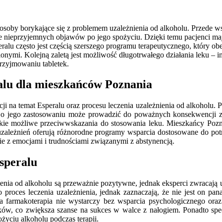
 osoby borykające się z problemem uzależnienia od alkoholu. Przede ws
 nieprzyjemnych objawów po jego spożyciu. Dzięki temu pacjenci maj
eralu często jest częścią szerszego programu terapeutycznego, który 
ymi. Kolejną zaletą jest możliwość długotrwałego działania leku – im
rzyjmowaniu tabletek.
ralu dla mieszkańców Poznania
cji na temat Esperalu oraz procesu leczenia uzależnienia od alkoholu.
ji o jego zastosowaniu może prowadzić do poważnych konsekwencji zd
e możliwe przeciwwskazania do stosowania leku. Mieszkańcy Poznan
 uzależnień oferują różnorodne programy wsparcia dostosowane do potr
ie z emocjami i trudnościami związanymi z abstynencją.
Esperalu
nienia od alkoholu są przeważnie pozytywne, jednak eksperci zwracają 
 proces leczenia uzależnienia, jednak zaznaczają, że nie jest on p
a farmakoterapia nie wystarczy bez wsparcia psychologicznego oraz
ków, co zwiększa szanse na sukces w walce z nałogiem. Ponadto spec
życiu alkoholu podczas terapii.