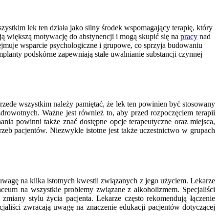
zystkim lek ten działa jako silny środek wspomagający terapię, który
ą większą motywację do abstynencji i mogą skupić się na
pracy
nad
obejmuje wsparcie psychologiczne i grupowe, co sprzyja budowaniu
planty podskórne zapewniają stałe uwalnianie substancji czynnej
 Przede wszystkim należy pamiętać, że lek ten powinien być stosowany
rowotnych. Ważne jest również to, aby przed rozpoczęciem terapii
ia powinni także znać dostępne opcje terapeutyczne oraz miejsca,
zeb pacjentów. Niezwykle istotne jest także uczestnictwo w grupach
uwagę na kilka istotnych kwestii związanych z jego użyciem. Lekarze
anaceum na wszystkie problemy związane z alkoholizmem. Specjaliści
 zmiany stylu życia pacjenta. Lekarze często rekomendują łączenie
jaliści zwracają uwagę na znaczenie edukacji pacjentów dotyczącej