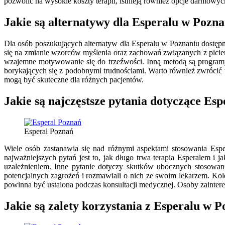
pozwolić na wysokie koszty terapii, istnieją również opcje darmow
Jakie są alternatywy dla Esperalu w Pozna
Dla osób poszukujących alternatyw dla Esperalu w Poznaniu dostępnyc
się na zmianie wzorców myślenia oraz zachowań związanych z pici
wzajemne motywowanie się do trzeźwości. Inną metodą są programy
borykających się z podobnymi trudnościami. Warto również zwrócić uw
mogą być skuteczne dla różnych pacjentów.
Jakie są najczęstsze pytania dotyczące Es
Esperal Poznań
Wiele osób zastanawia się nad różnymi aspektami stosowania Espe
najważniejszych pytań jest to, jak długo trwa terapia Esperalem i 
uzależnieniem. Inne pytanie dotyczy skutków ubocznych stosowani
potencjalnych zagrożeń i rozmawiali o nich ze swoim lekarzem. Ko
powinna być ustalona podczas konsultacji medycznej. Osoby zaintere
Jakie są zalety korzystania z Esperalu w 