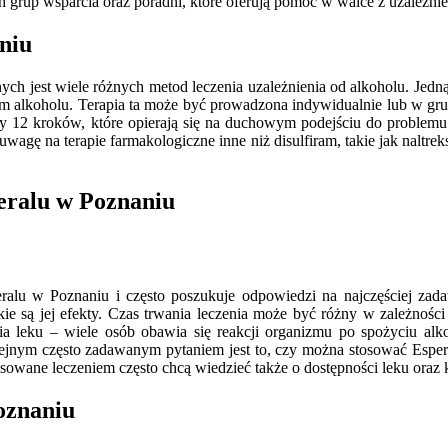
ych grup wsparcia oraz poradni, które oferują pomoc w walce z uzale
niu
h jest wiele różnych metod leczenia uzależnienia od alkoholu. Jedną z
em alkoholu. Terapia ta może być prowadzona indywidualnie lub w gr
 12 kroków, które opierają się na duchowym podejściu do problemu 
agę na terapie farmakologiczne inne niż disulfiram, takie jak naltrek
peralu w Poznaniu
ralu w Poznaniu i często poszukuje odpowiedzi na najczęściej zada
jakie są jej efekty. Czas trwania leczenia może być różny w zależno
a leku – wiele osób obawia się reakcji organizmu po spożyciu alko
lejnym często zadawanym pytaniem jest to, czy można stosować Esper
sowane leczeniem często chcą wiedzieć także o dostępności leku oraz 
Poznaniu