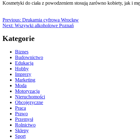
Kosmetyki do ciała z powodzeniem stosują zarówno kobiety, jak i m
Previous:
Drukarnia cyfrowa Wrocław
Next:
Wszywki alkoholowe Poznań
Kategorie
Biznes
Budownictwo
Edukacja
Hobby
Imprezy
Marketing
Moda
Motoryzacja
Nieruchomości
Obcojęzyczne
Praca
Prawo
Przemysł
Rolnictwo
Sklepy
Sport