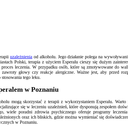
erapii
uzależnienia
od alkoholu. Jego działanie polega na wywoływani
iastach Polski, terapia z użyciem Esperalu cieszy się dużym zainte
 proces leczenia. W przypadku osób, które są zmotywowane do walk
y, zawroty głowy czy reakcje alergiczne. Ważne jest, aby przed ro
 stosowania tego leku.
speralem w Poznaniu
oholu mogą skorzystać z terapii z wykorzystaniem Esperalu. Warto z
alizujące się w leczeniu uzależnień, które dysponują zespołem doświ
o, wiele poradni zdrowia psychicznego oferuje programy leczenia 
leżnionych oraz ich bliskich, gdzie można wymieniać się doświadcze
tycznych w Poznaniu.