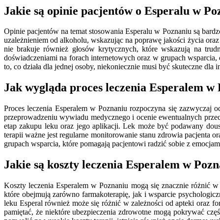
Jakie są opinie pacjentów o Esperalu w Po
Opinie pacjentów na temat stosowania Esperalu w Poznaniu są bardzo
uzależnieniem od alkoholu, wskazując na poprawę jakości życia oraz
nie brakuje również głosów krytycznych, które wskazują na trudn
doświadczeniami na forach internetowych oraz w grupach wsparcia, co
to, co działa dla jednej osoby, niekoniecznie musi być skuteczne dla i
Jak wygląda proces leczenia Esperalem w
Proces leczenia Esperalem w Poznaniu rozpoczyna się zazwyczaj od k
przeprowadzeniu wywiadu medycznego i ocenie ewentualnych przeciww
etap zakupu leku oraz jego aplikacji. Lek może być podawany doust
terapii ważne jest regularne monitorowanie stanu zdrowia pacjenta 
grupach wsparcia, które pomagają pacjentowi radzić sobie z emocjam
Jakie są koszty leczenia Esperalem w Poz
Koszty leczenia Esperalem w Poznaniu mogą się znacznie różnić w 
które obejmują zarówno farmakoterapię, jak i wsparcie psychologic
leku Esperal również może się różnić w zależności od apteki oraz
pamiętać, że niektóre ubezpieczenia zdrowotne mogą pokrywać częś