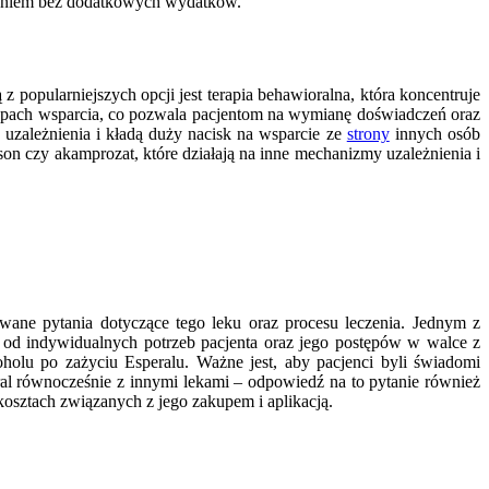
żnieniem bez dodatkowych wydatków.
 popularniejszych opcji jest terapia behawioralna, która koncentruje
upach wsparcia, co pozwala pacjentom na wymianę doświadczeń oraz
uzależnienia i kładą duży nacisk na wsparcie ze
strony
innych osób
son czy akamprozat, które działają na inne mechanizmy uzależnienia i
wane pytania dotyczące tego leku oraz procesu leczenia. Jednym z
ści od indywidualnych potrzeb pacjenta oraz jego postępów w walce z
holu po zażyciu Esperalu. Ważne jest, aby pacjenci byli świadomi
al równocześnie z innymi lekami – odpowiedź na to pytanie również
kosztach związanych z jego zakupem i aplikacją.