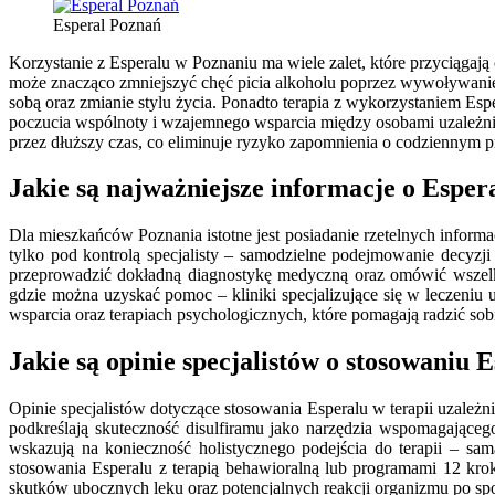
Esperal Poznań
Korzystanie z Esperalu w Poznaniu ma wiele zalet, które przyciągają
może znacząco zmniejszyć chęć picia alkoholu poprzez wywoływanie
sobą oraz zmianie stylu życia. Ponadto terapia z wykorzystaniem Esp
poczucia wspólnoty i wzajemnego wsparcia między osobami uzależnion
przez dłuższy czas, co eliminuje ryzyko zapomnienia o codziennym p
Jakie są najważniejsze informacje o Espe
Dla mieszkańców Poznania istotne jest posiadanie rzetelnych informa
tylko pod kontrolą specjalisty – samodzielne podejmowanie decyz
przeprowadzić dokładną diagnostykę medyczną oraz omówić wszelki
gdzie można uzyskać pomoc – kliniki specjalizujące się w leczeniu
wsparcia oraz terapiach psychologicznych, które pomagają radzić sob
Jakie są opinie specjalistów o stosowaniu 
Opinie specjalistów dotyczące stosowania Esperalu w terapii uzależ
podkreślają skuteczność disulfiramu jako narzędzia wspomagającego
wskazują na konieczność holistycznego podejścia do terapii – sam
stosowania Esperalu z terapią behawioralną lub programami 12 kro
skutków ubocznych leku oraz potencjalnych reakcji organizmu po spo