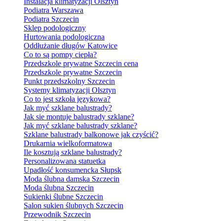
Instalacja klimatyzacji Olsztyn
Podiatra Warszawa
Podiatra Szczecin
Sklep podologiczny
Hurtowania podologiczna
Oddłużanie długów Katowice
Co to są pompy ciepła?
Przedszkole prywatne Szczecin cena
Przedszkole prywatne Szczecin
Punkt przedszkolny Szczecin
Systemy klimatyzacji Olsztyn
Co to jest szkoła językowa?
Jak myć szklane balustrady?
Jak sie montuje balustrady szklane?
Jak myć szklane balustrady szklane?
Szklane balustrady balkonowe jak czyścić?
Drukarnia wielkoformatowa
Ile kosztują szklane balustrady?
Personalizowana statuetka
Upadłość konsumencka Słupsk
Moda ślubna damska Szczecin
Moda ślubna Szczecin
Sukienki ślubne Szczecin
Salon sukien ślubnych Szczecin
Przewodnik Szczecin