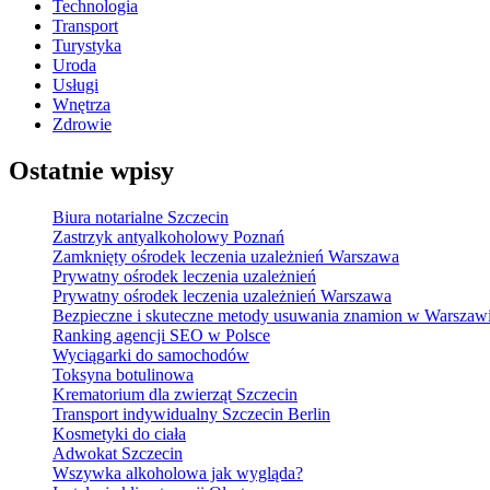
Technologia
Transport
Turystyka
Uroda
Usługi
Wnętrza
Zdrowie
Ostatnie wpisy
Biura notarialne Szczecin
Zastrzyk antyalkoholowy Poznań
Zamknięty ośrodek leczenia uzależnień Warszawa
Prywatny ośrodek leczenia uzależnień
Prywatny ośrodek leczenia uzależnień Warszawa
Bezpieczne i skuteczne metody usuwania znamion w Warszaw
Ranking agencji SEO w Polsce
Wyciągarki do samochodów
Toksyna botulinowa
Krematorium dla zwierząt Szczecin
Transport indywidualny Szczecin Berlin
Kosmetyki do ciała
Adwokat Szczecin
Wszywka alkoholowa jak wygląda?