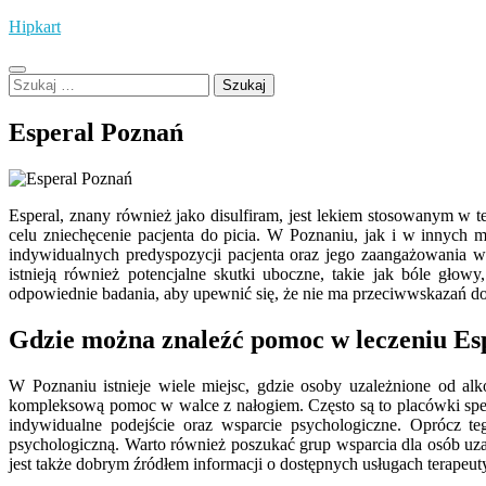
Skip
Hipkart
to
content
Szukaj:
Esperal Poznań
Esperal, znany również jako disulfiram, jest lekiem stosowanym w t
celu zniechęcenie pacjenta do picia. W Poznaniu, jak i w innych m
indywidualnych predyspozycji pacjenta oraz jego zaangażowania w
istnieją również potencjalne skutki uboczne, takie jak bóle głow
odpowiednie badania, aby upewnić się, że nie ma przeciwwskazań do
Gdzie można znaleźć pomoc w leczeniu E
W Poznaniu istnieje wiele miejsc, gdzie osoby uzależnione od alk
kompleksową pomoc w walce z nałogiem. Często są to placówki specj
indywidualne podejście oraz wsparcie psychologiczne. Oprócz teg
psychologiczną. Warto również poszukać grup wsparcia dla osób uza
jest także dobrym źródłem informacji o dostępnych usługach terapeu