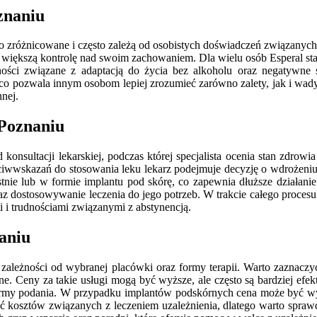
znaniu
 zróżnicowane i często zależą od osobistych doświadczeń związanych z
 większą kontrolę nad swoim zachowaniem. Dla wielu osób Esperal sta
ości związane z adaptacją do życia bez alkoholu oraz negatywne s
 pozwala innym osobom lepiej zrozumieć zarówno zalety, jak i wady ter
nnej.
 Poznaniu
onsultacji lekarskiej, podczas której specjalista ocenia stan zdrowi
skazań do stosowania leku lekarz podejmuje decyzję o wdrożeniu terap
nie lub w formie implantu pod skórę, co zapewnia dłuższe działanie
oraz dostosowywanie leczenia do jego potrzeb. W trakcie całego proces
i i trudnościami związanymi z abstynencją.
naniu
zależności od wybranej placówki oraz formy terapii. Warto zaznaczyć
zne. Ceny za takie usługi mogą być wyższe, ale często są bardziej ef
 formy podania. W przypadku implantów podskórnych cena może być wyż
ć kosztów związanych z leczeniem uzależnienia, dlatego warto sprawd