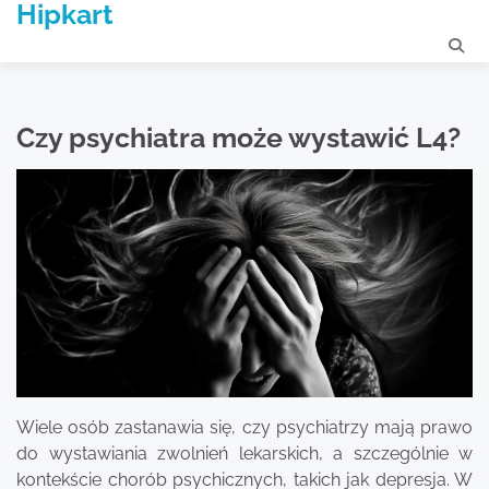
Hipkart
Skip
to
content
Czy psychiatra może wystawić L4?
Wiele osób zastanawia się, czy psychiatrzy mają prawo
do wystawiania zwolnień lekarskich, a szczególnie w
kontekście chorób psychicznych, takich jak depresja. W