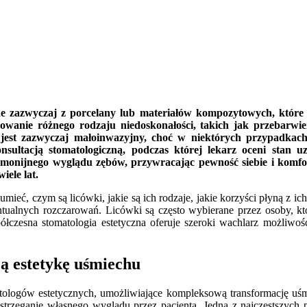
ne zazwyczaj z porcelany lub materiałów kompozytowych, które p
anie różnego rodzaju niedoskonałości, takich jak przebarwienia
 jest zazwyczaj małoinwazyjny, choć w niektórych przypadkach
ultacją stomatologiczną, podczas której lekarz oceni stan uz
armonijnego wyglądu zębów, przywracając pewność siebie i komf
iele lat.
ieć, czym są licówki, jakie są ich rodzaje, jakie korzyści płyną z ic
entualnych rozczarowań. Licówki są często wybierane przez osoby, 
spółczesna stomatologia estetyczna oferuje szeroki wachlarz możliw
ją estetykę uśmiechu
tologów estetycznych, umożliwiające kompleksową transformację uśm
trzeganie własnego wyglądu przez pacjenta. Jedną z najczęstszych p