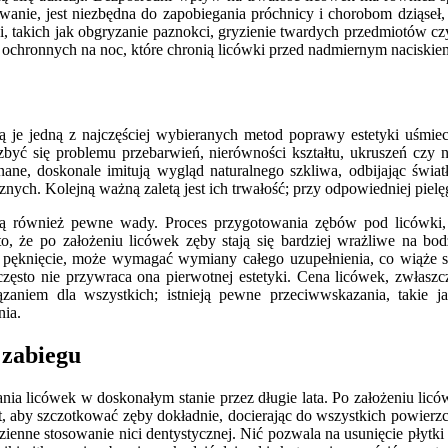
wanie, jest niezbędna do zapobiegania próchnicy i chorobom dziąse
 takich jak obgryzanie paznokci, gryzienie twardych przedmiotów c
 ochronnych na noc, które chronią licówki przed nadmiernym naciskiem
ą je jedną z najczęściej wybieranych metod poprawy estetyki uśmiec
ć się problemu przebarwień, nierówności kształtu, ukruszeń czy n
onane, doskonale imitują wygląd naturalnego szkliwa, odbijając świ
cznych. Kolejną ważną zaletą jest ich trwałość; przy odpowiedniej pielę
dają również pewne wady. Proces przygotowania zębów pod licówki,
to, że po założeniu licówek zęby stają się bardziej wrażliwe na bo
y pęknięcie, może wymagać wymiany całego uzupełnienia, co wiąże 
zęsto nie przywraca ona pierwotnej estetyki. Cena licówek, zwłasz
iązaniem dla wszystkich; istnieją pewne przeciwwskazania, takie 
nia.
 zabiegu
mania licówek w doskonałym stanie przez długie lata. Po założeniu li
, aby szczotkować zęby dokładnie, docierając do wszystkich powierzch
ienne stosowanie nici dentystycznej. Nić pozwala na usunięcie płytki 