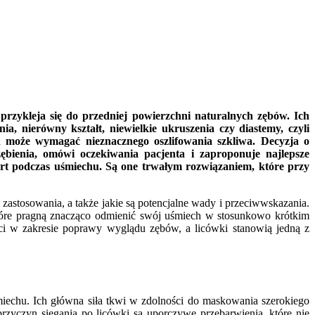
rzykleja się do przedniej powierzchni naturalnych zębów. Ich
, nierówny kształt, niewielkie ukruszenia czy diastemy, czyli
 może wymagać nieznacznego oszlifowania szkliwa. Decyzja o
ębienia, omówi oczekiwania pacjenta i zaproponuje najlepsze
ort podczas uśmiechu. Są one trwałym rozwiązaniem, które przy
h zastosowania, a także jakie są potencjalne wady i przeciwwskazania.
które pragną znacząco odmienić swój uśmiech w stosunkowo krótkim
ości w zakresie poprawy wyglądu zębów, a licówki stanowią jedną z
iechu. Ich główna siła tkwi w zdolności do maskowania szerokiego
rzyczyn sięgania po licówki są uporczywe przebarwienia, które nie