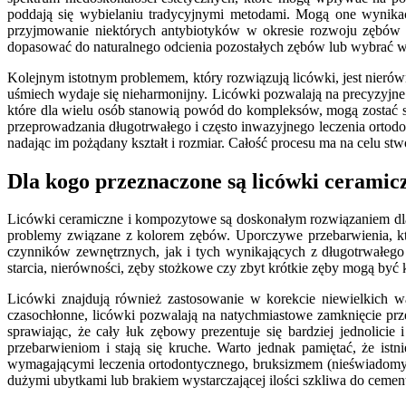
poddają się wybielaniu tradycyjnymi metodami. Mogą one wynikać
przyjmowanie niektórych antybiotyków w okresie rozwoju zębów cz
dopasować do naturalnego odcienia pozostałych zębów lub wybrać wym
Kolejnym istotnym problemem, który rozwiązują licówki, jest nierów
uśmiech wydaje się nieharmonijny. Licówki pozwalają na precyzyjne 
które dla wielu osób stanowią powód do kompleksów, mogą zostać s
przeprowadzania długotrwałego i często inwazyjnego leczenia orto
nadając im pożądany kształt i rozmiar. Całość procesu ma na celu stw
Dla kogo przeznaczone są licówki cerami
Licówki ceramiczne i kompozytowe są doskonałym rozwiązaniem dla
problemy związane z kolorem zębów. Uporczywe przebarwienia, kt
czynników zewnętrznych, jak i tych wynikających z długotrwałeg
starcia, nierówności, zęby stożkowe czy zbyt krótkie zęby mogą by
Licówki znajdują również zastosowanie w korekcie niewielkich w
czasochłonne, licówki pozwalają na natychmiastowe zamknięcie prz
sprawiając, że cały łuk zębowy prezentuje się bardziej jednolici
przebarwieniom i stają się kruche. Warto jednak pamiętać, że i
wymagającymi leczenia ortodontycznego, bruksizmem (nieświadomym 
dużymi ubytkami lub brakiem wystarczającej ilości szkliwa do cemen