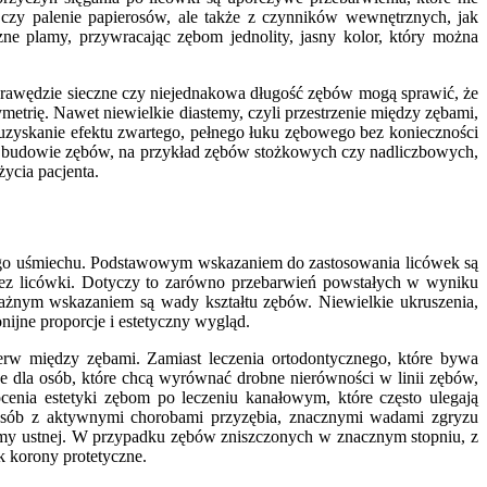
czy palenie papierosów, ale także z czynników wewnętrznych, jak
ne plamy, przywracając zębom jednolity, jasny kolor, który można
e krawędzie sieczne czy niejednakowa długość zębów mogą sprawić, że
etrię. Nawet niewielkie diastemy, czyli przestrzenie między zębami,
uzyskanie efektu zwartego, pełnego łuku zębowego bez konieczności
 w budowie zębów, na przykład zębów stożkowych czy nadliczbowych,
życia pacjenta.
jego uśmiechu. Podstawowym wskazaniem do zastosowania licówek są
zez licówki. Dotyczy to zarówno przebarwień powstałych w wyniku
ażnym wskazaniem są wady kształtu zębów. Niewielkie ukruszenia,
ijne proporcje i estetyczny wygląd.
erw między zębami. Zamiast leczenia ortodontycznego, które bywa
e dla osób, które chcą wyrównać drobne nierówności w linii zębów,
ócenia estetyki zębom po leczeniu kanałowym, które często ulegają
a osób z aktywnymi chorobami przyzębia, znacznymi wadami zgryzu
jamy ustnej. W przypadku zębów zniszczonych w znacznym stopniu, z
k korony protetyczne.