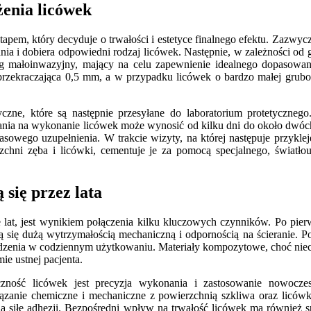
enia licówek
pem, który decyduje o trwałości i estetyce finalnego efektu. Zazwycza
wania i dobiera odpowiedni rodzaj licówek. Następnie, w zależności od
bieg małoinwazyjny, mający na celu zapewnienie idealnego dopasowani
rzekraczająca 0,5 mm, a w przypadku licówek o bardzo małej gruboś
yczne, które są następnie przesyłane do laboratorium protetyczne
ania na wykonanie licówek może wynosić od kilku dni do około dwóch
zasowego uzupełnienia. W trakcie wizyty, na której następuje przykl
zchni zęba i licówki, cementuje je za pomocą specjalnego, światł
 się przez lata
lat, jest wynikiem połączenia kilku kluczowych czynników. Po pierw
ją się dużą wytrzymałością mechaniczną i odpornością na ścieranie. P
dzenia w codziennym użytkowaniu. Materiały kompozytowe, choć nieco 
ie ustnej pacjenta.
ość licówek jest precyzja wykonania i zastosowanie nowoczesn
zanie chemiczne i mechaniczne z powierzchnią szkliwa oraz licówk
 siłę adhezji. Bezpośredni wpływ na trwałość licówek ma również sp