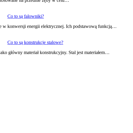
 stosowane na przednie zęby w celu…
Co to są falowniki?
ie w konwersji energii elektrycznej. Ich podstawową funkcją…
Co to są konstrukcje stalowe?
 jako główny materiał konstrukcyjny. Stal jest materiałem…