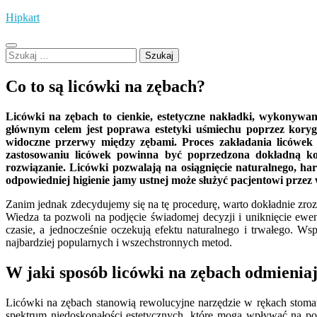
Skip
Hipkart
to
content
Szukaj:
Co to są licówki na zębach?
Licówki na zębach to cienkie, estetyczne nakładki, wykonywa
głównym celem jest poprawa estetyki uśmiechu poprzez korygow
widoczne przerwy między zębami. Proces zakładania licówek
zastosowaniu licówek powinna być poprzedzona dokładną kons
rozwiązanie. Licówki pozwalają na osiągnięcie naturalnego, h
odpowiedniej higienie jamy ustnej może służyć pacjentowi przez w
Zanim jednak zdecydujemy się na tę procedurę, warto dokładnie zrozum
Wiedza ta pozwoli na podjęcie świadomej decyzji i uniknięcie ew
czasie, a jednocześnie oczekują efektu naturalnego i trwałego. W
najbardziej popularnych i wszechstronnych metod.
W jaki sposób licówki na zębach odmienia
Licówki na zębach stanowią rewolucyjne narzędzie w rękach stoma
spektrum niedoskonałości estetycznych, które mogą wpływać na pos