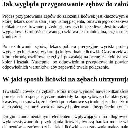
Jak wygląda przygotowanie zębów do założ
Proces przygotowania zębów do założenia licówek jest kluczowym eta
której lekarz ocenia stan jamy ustnej pacjenta, omawia jego oczeki
delikatne oszlifowanie przedniej powierzchni szkliwa. Jest to za
wyglądowi. Grubość usuwanego szkliwa jest minimalna, często niep
konieczne.
Po oszlifowaniu zębów, lekarz pobiera precyzyjne wyciski protet
wytycznych lekarza, wykonują indywidualne licówki. Czas oczekiw
które chronią oszlifowane zęby i pozwalają na ocenę estetyki tymc
kolor i kształt. Następnie, po odpowiednim przygotowaniu powier
odpowiednich warunków, aby zapewnić trwałe połączenie.
W jaki sposób licówki na zębach utrzymują
Trwałość licówek na zębach, która może wynosić nawet kilkanaście 
porcelana lub specjalistyczne materiały kompozytowe, charakteryzu
kwasów, co sprawia, że licówki porcelanowe są trudniejsze do uszko
a ich zaletą jest możliwość naprawy i polerowania bezpośrednio w jam
Drugim fundamentalnym elementem wpływającym na długowieczn
wykorzystywane do przyklejania licówek, tworzą bardzo mocne wią
elementów – zarówno zęba, jak i licówki – co zapewnia maksymalną