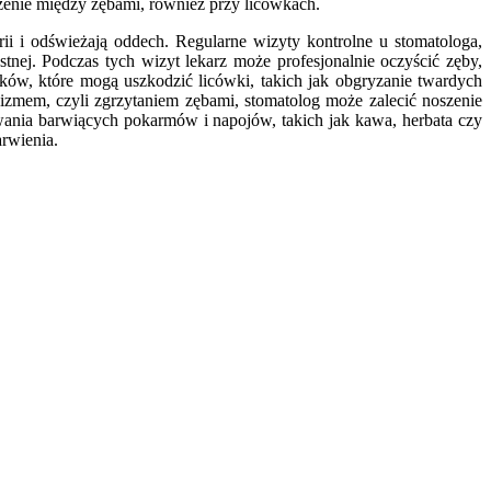
trzenie między zębami, również przy licówkach.
ii i odświeżają oddech. Regularne wizyty kontrolne u stomatologa,
nej. Podczas tych wizyt lekarz może profesjonalnie oczyścić zęby,
ów, które mogą uszkodzić licówki, takich jak obgryzanie twardych
zmem, czyli zgrzytaniem zębami, stomatolog może zalecić noszenie
wania barwiących pokarmów i napojów, takich jak kawa, herbata czy
rwienia.