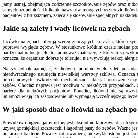
jamy ustnej, obejmująca codzienne szczotkowanie zębów oraz nitko
samych uzupełnień. Unikanie nawyków mogących uszkodzić licówki,
pacjentów z bruksizmem, zaleca się stosowanie specjalnych nakładek
Jakie są zalety i wady licówek na zębach
Licówki na zębach oferują szereg znaczących korzyści, które czyni
poprawa wyglądu zębów. W stosunkowo krótkim czasie można pozby
bardzo naturalnego efektu, ponieważ materiały, z których są wyk
oznacza, że organizm dobrze je toleruje i nie wywołują reakcji alergi
Należy jednak pamiętać, że licówki, pomimo wielu zalet, posia
nieodwracalnego usunięcia niewielkiej warstwy szkliwa. Oznacza 
porcelanowych, uszkodzenie mechaniczne, takie jak ukruszenie cz
zębów. Chociaż naprawa jest możliwa w niektórych przypadkach, c
barierę dla niektórych pacjentów. Ponadto, licówki nie są rozw
uniemożliwiają ich zastosowanie lub wymagają wcześniejszego lecze
W jaki sposób dbać o licówki na zębach po
Prawidłowa higiena jamy ustnej jest absolutnie kluczowa dla utrzy
używając miękkiej szczoteczki i łagodnej pasty do zębów. Ważne jest
pokarmu i bakterie. Poza szczotkowaniem, niezwykle istotne jest codz