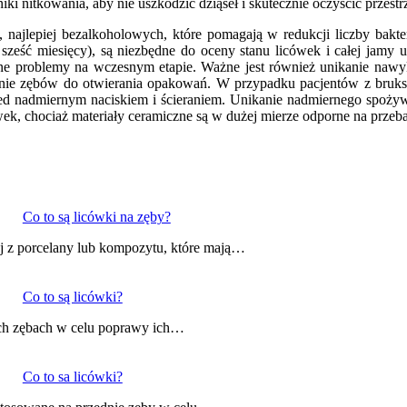
iki nitkowania, aby nie uszkodzić dziąseł i skutecznie oczyścić przes
 najlepiej bezalkoholowych, które pomagają w redukcji liczby bakter
eść miesięcy), są niezbędne do oceny stanu licówek i całej jamy ust
e problemy na wczesnym etapie. Ważne jest również unikanie nawyk
anie zębów do otwierania opakowań. W przypadku pacjentów z bruksi
przed nadmiernym naciskiem i ścieraniem. Unikanie nadmiernego spoży
k, chociaż materiały ceramiczne są w dużej mierze odporne na przeba
Co to są licówki na zęby?
ej z porcelany lub kompozytu, które mają…
Co to są licówki?
nich zębach w celu poprawy ich…
Co to sa licówki?