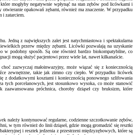
ł, które mogłyby negatywnie wpłynąć na stan zębów pod licówkami i
zy otwieranie opakowań zębami, również ma znaczenie. W przypadku
 i zatarciem.
hu. Jedną z największych zalet jest natychmiastowa i spektakularna
iewielkich przerw między zębami. Licówki pozwalają na uzyskanie
atło w podobny sposób. Są one również bardzo biokompatybilne, co
gnacji mogą służyć pacjentowi przez wiele lat, nawet kilkanaście.
 choć zazwyczaj małoinwazyjny, może wiązać się z koniecznością
dźce zewnętrzne, takie jak zimno czy ciepło. W przypadku licówek
się z dodatkowymi kosztami i koniecznością ponownego szlifowania
cza tych porcelanowych, jest stosunkowo wysoka, co może stanowić
jak zaawansowana próchnica, choroby dziąseł czy bruksizm, które
cówek należy kontynuować regularne, codzienne szczotkowanie zębów,
ni, w tym również do linii dziąseł, gdzie mogą gromadzić się resztki
bakteryjnej i resztek jedzenia z przestrzeni międzyzębowych, które są