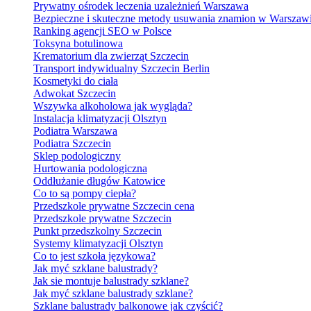
Prywatny ośrodek leczenia uzależnień Warszawa
Bezpieczne i skuteczne metody usuwania znamion w Warszaw
Ranking agencji SEO w Polsce
Toksyna botulinowa
Krematorium dla zwierząt Szczecin
Transport indywidualny Szczecin Berlin
Kosmetyki do ciała
Adwokat Szczecin
Wszywka alkoholowa jak wygląda?
Instalacja klimatyzacji Olsztyn
Podiatra Warszawa
Podiatra Szczecin
Sklep podologiczny
Hurtowania podologiczna
Oddłużanie długów Katowice
Co to są pompy ciepła?
Przedszkole prywatne Szczecin cena
Przedszkole prywatne Szczecin
Punkt przedszkolny Szczecin
Systemy klimatyzacji Olsztyn
Co to jest szkoła językowa?
Jak myć szklane balustrady?
Jak sie montuje balustrady szklane?
Jak myć szklane balustrady szklane?
Szklane balustrady balkonowe jak czyścić?