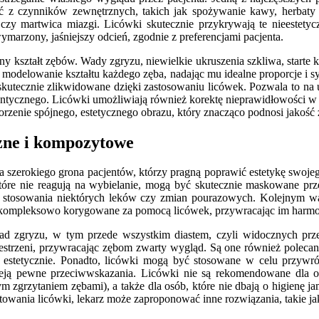
 z czynników zewnętrznych, takich jak spożywanie kawy, herbaty 
y martwica miazgi. Licówki skutecznie przykrywają te nieestetycz
arzony, jaśniejszy odcień, zgodnie z preferencjami pacjenta.
ny kształt zębów. Wady zgryzu, niewielkie ukruszenia szkliwa, start
modelowanie kształtu każdego zęba, nadając mu idealne proporcje i sym
kutecznie zlikwidowane dzięki zastosowaniu licówek. Pozwala to na 
dontycznego. Licówki umożliwiają również korektę nieprawidłowości
orzenie spójnego, estetycznego obrazu, który znacząco podnosi jakość 
czne i kompozytowe
 szerokiego grona pacjentów, którzy pragną poprawić estetykę swo
óre nie reagują na wybielanie, mogą być skutecznie maskowane pr
o stosowania niektórych leków czy zmian pourazowych. Kolejnym w
ć kompleksowo korygowane za pomocą licówek, przywracając im harmon
ad zgryzu, w tym przede wszystkim diastem, czyli widocznych prz
estrzeni, przywracając zębom zwarty wygląd. Są one również polecan
e i estetycznie. Ponadto, licówki mogą być stosowane w celu przywr
stnieją pewne przeciwwskazania. Licówki nie są rekomendowane dl
zgrzytaniem zębami), a także dla osób, które nie dbają o higienę 
towania licówki, lekarz może zaproponować inne rozwiązania, takie ja