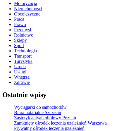
Motoryzacja
Nieruchomości
Obcojęzyczne
Praca
Prawo
Przemysł
Rolnictwo
Sklepy
Sport
Technologia
Transport
Turystyka
Uroda
Usługi
Wnętrza
Zdrowie
Ostatnie wpisy
Wyciągarki do samochodów
Biura notarialne Szczecin
Zastrzyk antyalkoholowy Poznań
Zamknięty ośrodek leczenia uzależnień Warszawa
Prywatny ośrodek leczenia uzależnień