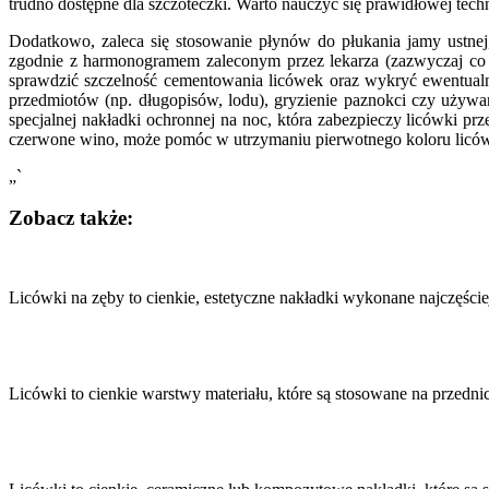
trudno dostępne dla szczoteczki. Warto nauczyć się prawidłowej techn
Dodatkowo, zaleca się stosowanie płynów do płukania jamy ustnej,
zgodnie z harmonogramem zaleconym przez lekarza (zazwyczaj co sz
sprawdzić szczelność cementowania licówek oraz wykryć ewentualn
przedmiotów (np. długopisów, lodu), gryzienie paznokci czy używ
specjalnej nakładki ochronnej na noc, która zabezpieczy licówki 
czerwone wino, może pomóc w utrzymaniu pierwotnego koloru licówe
„`
Zobacz także:
Nawigacja
wpisu
Licówki na zęby to cienkie, estetyczne nakładki wykonane najczęści
Licówki to cienkie warstwy materiału, które są stosowane na przed