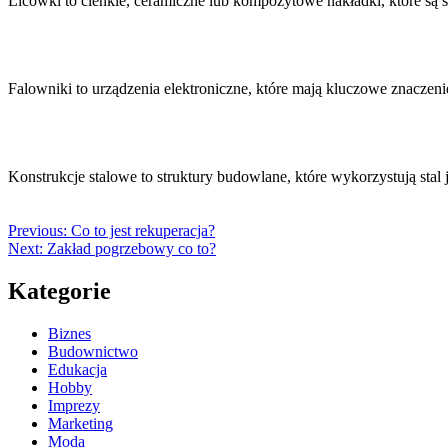
Licówki to cienkie, ceramiczne lub kompozytowe nakładki, które są
Falowniki to urządzenia elektroniczne, które mają kluczowe znaczen
Konstrukcje stalowe to struktury budowlane, które wykorzystują stal
Previous:
Co to jest rekuperacja?
Next:
Zakład pogrzebowy co to?
Kategorie
Biznes
Budownictwo
Edukacja
Hobby
Imprezy
Marketing
Moda