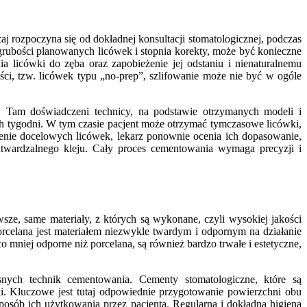
j rozpoczyna się od dokładnej konsultacji stomatologicznej, podczas
 grubości planowanych licówek i stopnia korekty, może być konieczne
a licówki do zęba oraz zapobieżenie jej odstaniu i nienaturalnemu
ci, tzw. licówek typu „no-prep”, szlifowanie może nie być w ogóle
go. Tam doświadczeni technicy, na podstawie otrzymanych modeli i
 tygodni. W tym czasie pacjent może otrzymać tymczasowe licówki,
ejenie docelowych licówek, lekarz ponownie ocenia ich dopasowanie,
outwardzalnego kleju. Cały proces cementowania wymaga precyzji i
sze, same materiały, z których są wykonane, czyli wysokiej jakości
orcelana jest materiałem niezwykle twardym i odpornym na działanie
mniej odporne niż porcelana, są również bardzo trwałe i estetyczne,
ych technik cementowania. Cementy stomatologiczne, które są
i. Kluczowe jest tutaj odpowiednie przygotowanie powierzchni obu
osób ich użytkowania przez pacjenta. Regularna i dokładna higiena